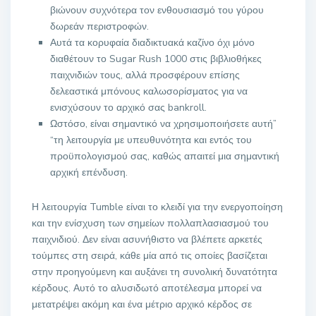
βιώνουν συχνότερα τον ενθουσιασμό του γύρου
δωρεάν περιστροφών.
Αυτά τα κορυφαία διαδικτυακά καζίνο όχι μόνο
διαθέτουν το Sugar Rush 1000 στις βιβλιοθήκες
παιχνιδιών τους, αλλά προσφέρουν επίσης
δελεαστικά μπόνους καλωσορίσματος για να
ενισχύσουν το αρχικό σας bankroll.
Ωστόσο, είναι σημαντικό να χρησιμοποιήσετε αυτή”
“τη λειτουργία με υπευθυνότητα και εντός του
προϋπολογισμού σας, καθώς απαιτεί μια σημαντική
αρχική επένδυση.
Η λειτουργία Tumble είναι το κλειδί για την ενεργοποίηση
και την ενίσχυση των σημείων πολλαπλασιασμού του
παιχνιδιού. Δεν είναι ασυνήθιστο να βλέπετε αρκετές
τούμπες στη σειρά, κάθε μία από τις οποίες βασίζεται
στην προηγούμενη και αυξάνει τη συνολική δυνατότητα
κέρδους. Αυτό το αλυσιδωτό αποτέλεσμα μπορεί να
μετατρέψει ακόμη και ένα μέτριο αρχικό κέρδος σε