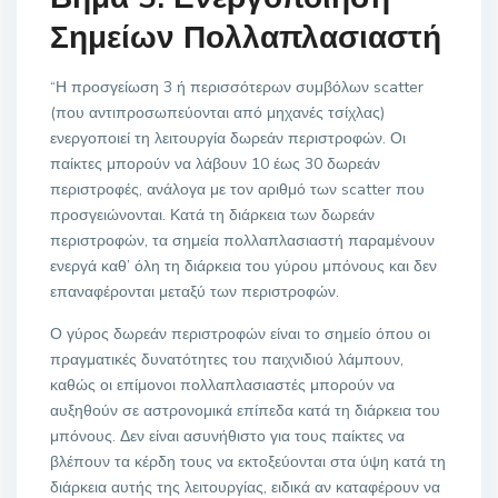
Σημείων Πολλαπλασιαστή
“Η προσγείωση 3 ή περισσότερων συμβόλων scatter
(που αντιπροσωπεύονται από μηχανές τσίχλας)
ενεργοποιεί τη λειτουργία δωρεάν περιστροφών. Οι
παίκτες μπορούν να λάβουν 10 έως 30 δωρεάν
περιστροφές, ανάλογα με τον αριθμό των scatter που
προσγειώνονται. Κατά τη διάρκεια των δωρεάν
περιστροφών, τα σημεία πολλαπλασιαστή παραμένουν
ενεργά καθ’ όλη τη διάρκεια του γύρου μπόνους και δεν
επαναφέρονται μεταξύ των περιστροφών.
Ο γύρος δωρεάν περιστροφών είναι το σημείο όπου οι
πραγματικές δυνατότητες του παιχνιδιού λάμπουν,
καθώς οι επίμονοι πολλαπλασιαστές μπορούν να
αυξηθούν σε αστρονομικά επίπεδα κατά τη διάρκεια του
μπόνους. Δεν είναι ασυνήθιστο για τους παίκτες να
βλέπουν τα κέρδη τους να εκτοξεύονται στα ύψη κατά τη
διάρκεια αυτής της λειτουργίας, ειδικά αν καταφέρουν να