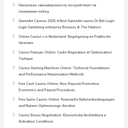
Насколько самоуверенность воздействует на
понимание побед
GameArt Casinos 2025 ⭐ Best GameArt casino Dr Bet Login
login Gambling enterprise Bonuses & The Harbors
Online Casino’s in Nederland: Regelgeving en Praktische
Vereisten
Casino Français Online: Cadre Régulateur et Optimisation
Tactique
Casino Gaming Machines Online: Technical Foundations
and Performance Maximization Methods
Free Cash Casino Online: Non-Deposit Promotion
Economics and Payout Procedures
Free Spins Casino Online: Finanzielle Rahmenbedingungen
und Nutzen-Optimierungs-Ansätze
Casino Bonus Registration: Ekonomická Architektura a
Activation Conditions