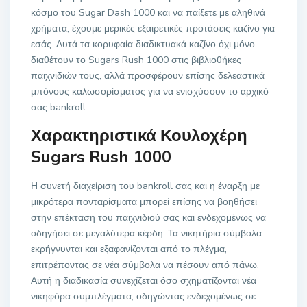
κόσμο του Sugar Dash 1000 και να παίξετε με αληθινά
χρήματα, έχουμε μερικές εξαιρετικές προτάσεις καζίνο για
εσάς. Αυτά τα κορυφαία διαδικτυακά καζίνο όχι μόνο
διαθέτουν το Sugars Rush 1000 στις βιβλιοθήκες
παιχνιδιών τους, αλλά προσφέρουν επίσης δελεαστικά
μπόνους καλωσορίσματος για να ενισχύσουν το αρχικό
σας bankroll.
Χαρακτηριστικά Κουλοχέρη
Sugars Rush 1000
Η συνετή διαχείριση του bankroll σας και η έναρξη με
μικρότερα πονταρίσματα μπορεί επίσης να βοηθήσει
στην επέκταση του παιχνιδιού σας και ενδεχομένως να
οδηγήσει σε μεγαλύτερα κέρδη. Τα νικητήρια σύμβολα
εκρήγνυνται και εξαφανίζονται από το πλέγμα,
επιτρέποντας σε νέα σύμβολα να πέσουν από πάνω.
Αυτή η διαδικασία συνεχίζεται όσο σχηματίζονται νέα
νικηφόρα συμπλέγματα, οδηγώντας ενδεχομένως σε