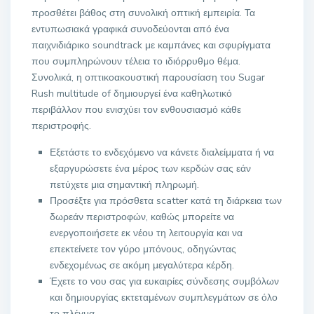
προσθέτει βάθος στη συνολική οπτική εμπειρία. Τα
εντυπωσιακά γραφικά συνοδεύονται από ένα
παιχνιδιάρικο soundtrack με καμπάνες και σφυρίγματα
που συμπληρώνουν τέλεια το ιδιόρρυθμο θέμα.
Συνολικά, η οπτικοακουστική παρουσίαση του Sugar
Rush multitude of δημιουργεί ένα καθηλωτικό
περιβάλλον που ενισχύει τον ενθουσιασμό κάθε
περιστροφής.
Εξετάστε το ενδεχόμενο να κάνετε διαλείμματα ή να
εξαργυρώσετε ένα μέρος των κερδών σας εάν
πετύχετε μια σημαντική πληρωμή.
Προσέξτε για πρόσθετα scatter κατά τη διάρκεια των
δωρεάν περιστροφών, καθώς μπορείτε να
ενεργοποιήσετε εκ νέου τη λειτουργία και να
επεκτείνετε τον γύρο μπόνους, οδηγώντας
ενδεχομένως σε ακόμη μεγαλύτερα κέρδη.
Έχετε το νου σας για ευκαιρίες σύνδεσης συμβόλων
και δημιουργίας εκτεταμένων συμπλεγμάτων σε όλο
το πλέγμα.