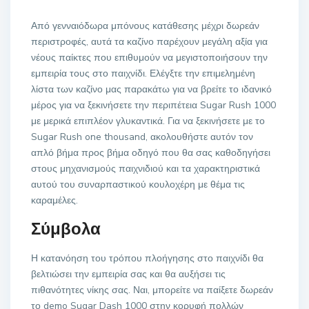
Από γενναιόδωρα μπόνους κατάθεσης μέχρι δωρεάν
περιστροφές, αυτά τα καζίνο παρέχουν μεγάλη αξία για
νέους παίκτες που επιθυμούν να μεγιστοποιήσουν την
εμπειρία τους στο παιχνίδι. Ελέγξτε την επιμελημένη
λίστα των καζίνο μας παρακάτω για να βρείτε το ιδανικό
μέρος για να ξεκινήσετε την περιπέτεια Sugar Rush 1000
με μερικά επιπλέον γλυκαντικά. Για να ξεκινήσετε με το
Sugar Rush one thousand, ακολουθήστε αυτόν τον
απλό βήμα προς βήμα οδηγό που θα σας καθοδηγήσει
στους μηχανισμούς παιχνιδιού και τα χαρακτηριστικά
αυτού του συναρπαστικού κουλοχέρη με θέμα τις
καραμέλες.
Σύμβολα
Η κατανόηση του τρόπου πλοήγησης στο παιχνίδι θα
βελτιώσει την εμπειρία σας και θα αυξήσει τις
πιθανότητες νίκης σας. Ναι, μπορείτε να παίξετε δωρεάν
το demo Sugar Dash 1000 στην κορυφή πολλών