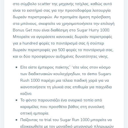
στο σύμβολο scatter της μηχανής τσίχλας, καθώς αυτό
είναι το εισιτήριό σας για την προσοδοφόρα λειτουργία
δωρεάν περιστροφών. Αν προτιμάτε άμεση πρόσβαση
στα μπόνους, σκεφτείτε να χρησιμοποιήσετε την επιλογή
Bonus Get που είναι διαθέσιμη στο Sugar Hurry 1000.
Μπορείτε να αγοράσετε κανονικές δωρεάν περιστροφές
για a hundred φορές το ποντάρισμά σας ή σούπερ
δωρεάν περιστροφές για 500 φορές το ποντάρισμά σας,
και οι δύο προσφέρουν αυξημένες δυνατότητες νίκης.
Είτε είστε έμπειρος παίκτης” “είτε νέος στον κόσμο
των διαδικτυακών κουλοχέρηδων, το demo Sugars
Rush 1000 παρέχει μια τέλεια παιδική χαρά για να
ικανοποιήσετε τη γλυκιά σας επιθυμία για παιχνίδια
καζίνο.
Το φόντο παρουσιάζει ένα ονειρικό τοπίο από
καραμέλες που προσθέτει βάθος στη συνολική
οπτική εμπειρία.
Παίζοντας το trial του Sugar Run 1000 μπορείτε να
εξοικειωθείτε με τον μοναδικό μηχανισμό πληρωμών