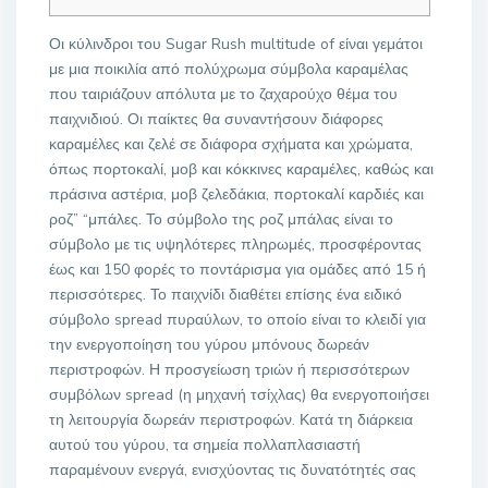
Οι κύλινδροι του Sugar Rush multitude of είναι γεμάτοι
με μια ποικιλία από πολύχρωμα σύμβολα καραμέλας
που ταιριάζουν απόλυτα με το ζαχαρούχο θέμα του
παιχνιδιού. Οι παίκτες θα συναντήσουν διάφορες
καραμέλες και ζελέ σε διάφορα σχήματα και χρώματα,
όπως πορτοκαλί, μοβ και κόκκινες καραμέλες, καθώς και
πράσινα αστέρια, μοβ ζελεδάκια, πορτοκαλί καρδιές και
ροζ” “μπάλες. Το σύμβολο της ροζ μπάλας είναι το
σύμβολο με τις υψηλότερες πληρωμές, προσφέροντας
έως και 150 φορές το ποντάρισμα για ομάδες από 15 ή
περισσότερες. Το παιχνίδι διαθέτει επίσης ένα ειδικό
σύμβολο spread πυραύλων, το οποίο είναι το κλειδί για
την ενεργοποίηση του γύρου μπόνους δωρεάν
περιστροφών. Η προσγείωση τριών ή περισσότερων
συμβόλων spread (η μηχανή τσίχλας) θα ενεργοποιήσει
τη λειτουργία δωρεάν περιστροφών. Κατά τη διάρκεια
αυτού του γύρου, τα σημεία πολλαπλασιαστή
παραμένουν ενεργά, ενισχύοντας τις δυνατότητές σας