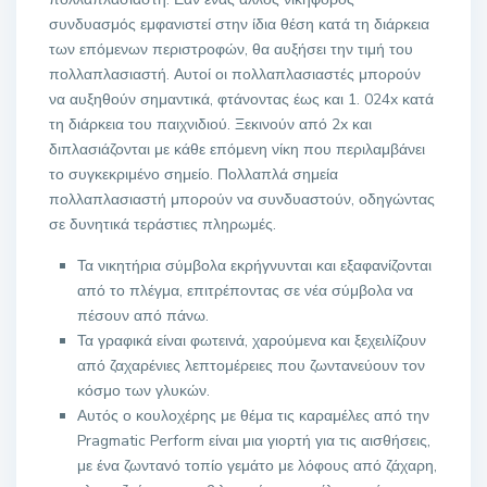
συνδυασμός εμφανιστεί στην ίδια θέση κατά τη διάρκεια
των επόμενων περιστροφών, θα αυξήσει την τιμή του
πολλαπλασιαστή. Αυτοί οι πολλαπλασιαστές μπορούν
να αυξηθούν σημαντικά, φτάνοντας έως και 1. 024x κατά
τη διάρκεια του παιχνιδιού. Ξεκινούν από 2x και
διπλασιάζονται με κάθε επόμενη νίκη που περιλαμβάνει
το συγκεκριμένο σημείο. Πολλαπλά σημεία
πολλαπλασιαστή μπορούν να συνδυαστούν, οδηγώντας
σε δυνητικά τεράστιες πληρωμές.
Τα νικητήρια σύμβολα εκρήγνυνται και εξαφανίζονται
από το πλέγμα, επιτρέποντας σε νέα σύμβολα να
πέσουν από πάνω.
Τα γραφικά είναι φωτεινά, χαρούμενα και ξεχειλίζουν
από ζαχαρένιες λεπτομέρειες που ζωντανεύουν τον
κόσμο των γλυκών.
Αυτός ο κουλοχέρης με θέμα τις καραμέλες από την
Pragmatic Perform είναι μια γιορτή για τις αισθήσεις,
με ένα ζωντανό τοπίο γεμάτο με λόφους από ζάχαρη,