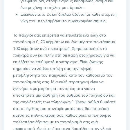
γλειφιτζούρια, στροβιλισμούς καραμέλας, ακόμα και
ένα μηχάνημα τσίχλας με πύραυλο.
Ξεκινούν από 2x και διπλασιάζονται με κάθε επόμενη
νίκη που περιλαμβάνει το συγκεκριμένο σημείο.
Το παιχνίδι σας επιτρέπει να επιλέξετε ένα ελάχιστο
ποντάρισμα 0, 20 κερμάτων και ένα μέγιστο ποντάρισμα
100 κερμάτων ανά περιστροφή. Χρησιμοποιήστε τα
πλήκτρα συν και πλην στη διεπαφή στοιχημάτων για να
επιλέξετε το επιθυμητό ποντάρισμα. Είναι ζωτικής
σημασίας να λάβετε υπόψη σας την υψηλή
μεταβλητότητα του παιχνιδιού κατά τον καθορισμό του
πονταρίσματός σας. Μια καλή στρατηγική είναι να
ξεκινήσετε με μικρότερα πονταρίσματα για να
αποκτήσετε μια αίσθηση του ρυθμού του παιχνιδιού και
της συχνότητας των πληρωμών.” “[newline]Να θυμάστε
ότι το μέγεθος του πονταρίσματός σας θα επηρεάσει
άμεσα τα πιθανά κέρδη σας, καθώς όλες οι πληρωμές
πολλαπλασιάζονται με το ποντάρισμά σας ανά
περιστροφή. Αν είστε έτοιμοι να βουτήξετε στον γλυκό