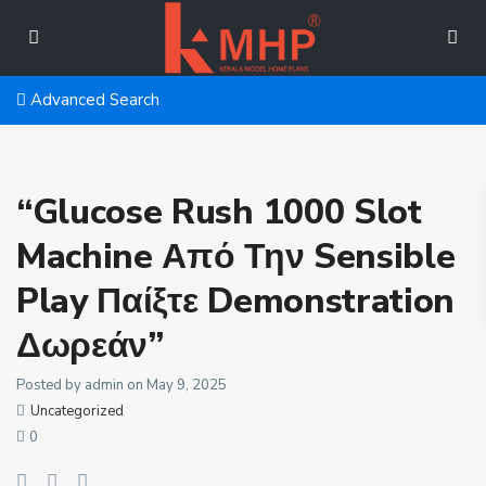
Advanced Search
“Glucose Rush 1000 Slot
Machine Από Την Sensible
Play Παίξτε Demonstration
Δωρεάν”
Posted by admin on May 9, 2025
Uncategorized
0