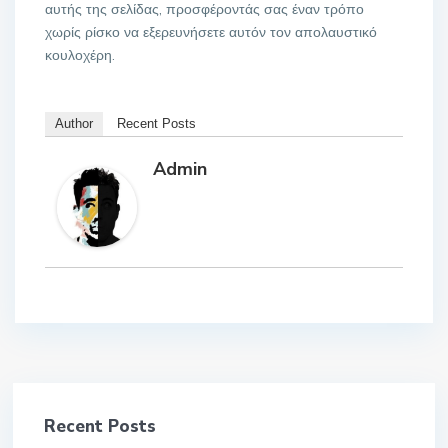
αυτής της σελίδας, προσφέροντάς σας έναν τρόπο
χωρίς ρίσκο να εξερευνήσετε αυτόν τον απολαυστικό
κουλοχέρη.
Author
Recent Posts
Admin
Recent Posts