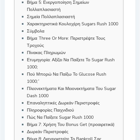
Βήμα 5: Ενεργοποίηση Σημείων
Πολλαπλασιαστή
Σημεία Πολλαπλασιαστή
Χαρακτηριστικά Κουλοχέρη Sugars Rush 1000
Σύμβολα
Βήμα Three Or More: Περιστρέψτε Τους
Τροχούς
Πίνακας Πληρωμών
Ετυμηγορία: Αξίζει Να Παίξετε Το Sugar Rush
1000;
Πού Μπορώ Να Παίξω Το Glucose Rush
1000;”
Πλεονεκτήματα Και Μειονεκτήματα Του Sugar
Dash 1000
Επαναληπτικές Δωρεάν Περιστροφές
Πληροφορίες Παιχνιδιού
Πώς Να Παίξετε Sugar Rush 1000
Βήμα 7: Χρήση Του Bonus Get (προαιρετικά)
Δωρεάν Περιστροφές
Βήμα 8: Διαχειριστείτε Το Bankroll Σας