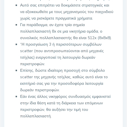
Αυτό σας επιτρέπει να δοκιμάσετε στρατηγικές και
να εξοικειωθείτε με τους μηχανισμούς του παιχνιδιού
χωρίς να ρισκάρετε πραγματικά χρήματα.
Για παράδειγμα, αν έχετε τρία σημεία
πολλαπλασιαστή 8x σε μια νικητήρια ομάδα, ο
συνολικός πολλαπλασιαστής θα είναι 512x (8x8x8).
“Η προσγείωση 3 ή περισσότερων συμβόλων
scatter (που αντιπροσωπεύονται από μηχανές
τσίχλας) ενεργοποιεί τη λειτουργία δωρεάν
περιστροφών.
Επίσης, δώστε ιδιαίτερη προσοχή στο σύμβολο
scatter της μηχανής τσίχλας, καθώς αυτό είναι το
εισιτήριό σας για την προσοδοφόρα λειτουργία
δωρεάν περιστροφών.
Εάν ένας άλλος νικηφόρος συνδυασμός εμφανιστεί
στην ίδια θέση κατά τη διάρκεια των επόμενων
περιστροφών, θα αυξήσει την τιμή του
πολλαπλασιαστή.