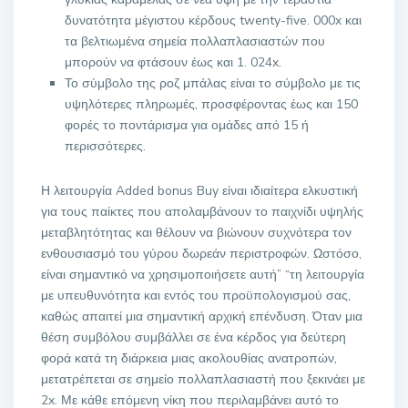
δυνατότητα μέγιστου κέρδους twenty-five. 000x και
τα βελτιωμένα σημεία πολλαπλασιαστών που
μπορούν να φτάσουν έως και 1. 024x.
Το σύμβολο της ροζ μπάλας είναι το σύμβολο με τις
υψηλότερες πληρωμές, προσφέροντας έως και 150
φορές το ποντάρισμα για ομάδες από 15 ή
περισσότερες.
Η λειτουργία Added bonus Buy είναι ιδιαίτερα ελκυστική
για τους παίκτες που απολαμβάνουν το παιχνίδι υψηλής
μεταβλητότητας και θέλουν να βιώνουν συχνότερα τον
ενθουσιασμό του γύρου δωρεάν περιστροφών. Ωστόσο,
είναι σημαντικό να χρησιμοποιήσετε αυτή” “τη λειτουργία
με υπευθυνότητα και εντός του προϋπολογισμού σας,
καθώς απαιτεί μια σημαντική αρχική επένδυση. Όταν μια
θέση συμβόλου συμβάλλει σε ένα κέρδος για δεύτερη
φορά κατά τη διάρκεια μιας ακολουθίας ανατροπών,
μετατρέπεται σε σημείο πολλαπλασιαστή που ξεκινάει με
2x. Με κάθε επόμενη νίκη που περιλαμβάνει αυτό το