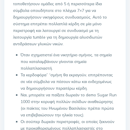
τοποθετήσουν ομάδες από 5 ή περισσότερα ίδια
σύμβολα οπουδήποτε στο πλέγμα 7×7 για να
δημιουργήσουν νικηφόρους συνδυασμούς. Αυτό το
σύστημα επιτρέπει πολλαπλά κέρδη σε μία μόνο
περιστροφή και λειτουργεί σε συνδυασμό με τη
λειτουργία tumble για τη δημιουργία αλυσιδωτών
αντιδράσεων γλυκών νικών.
Όταν σχηματιστεί ένα νικητήριο σμήνος, τα σημεία
που καταλαμβάνουν γίνονται σημεία
πολλαπλασιαστή.
Τα κερδοφόρα” “σμήνη θα εκραγούν, επιτρέποντας
σε νέα σύμβολα να πέσουν κάτω και ενδεχομένως
να δημιουργήσουν περαιτέρω κέρδη.
Ναι, μπορείτε να παίξετε δωρεάν το demo Sugar Run
1000 στην κορυφή πολλών σελίδων αναθεώρησης
(οι παίκτες του Ηνωμένου Βασιλείου πρέπει πρώτα
να επιβεβαιώσουν την ηλικία τους).
Οι σούπερ δωρεάν περιστροφές, οι οποίες ξεκινούν
με προκαθορισμένους πολλαπλασιαστές στο