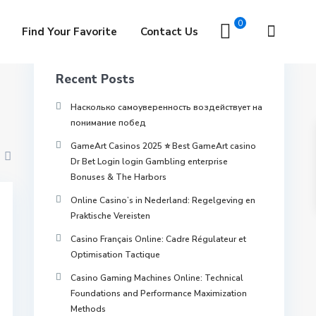
0
Find Your Favorite
Contact Us
Recent Posts
Насколько самоуверенность воздействует на
понимание побед
GameArt Casinos 2025 ⭐ Best GameArt casino
Dr Bet Login login Gambling enterprise
Bonuses & The Harbors
Online Casino’s in Nederland: Regelgeving en
Praktische Vereisten
Casino Français Online: Cadre Régulateur et
Optimisation Tactique
Casino Gaming Machines Online: Technical
Foundations and Performance Maximization
Methods