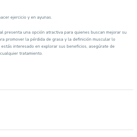
cer ejercicio y en ayunas.
l presenta una opción atractiva para quienes buscan mejorar su
ra promover la pérdida de grasa y la definición muscular lo
i estás interesado en explorar sus beneficios, asegúrate de
cualquier tratamiento.