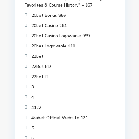
Favorites & Course History" – 167
20bet Bonus 856
20bet Casino 264
20bet Casino Logowanie 999
20bet Logowanie 410
22bet
22Bet BD
22bet IT
3
4
4122
4rabet Official Website 121
5
6