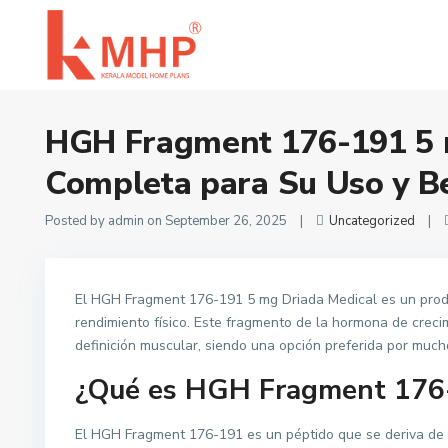
Home
Uncategorized
HGH Fragment 176-191 5 mg Driada Medical:
HGH Fragment 176-191 5 m
Completa para Su Uso y Be
Posted by admin on September 26, 2025
|
Uncategorized
|
El HGH Fragment 176-191 5 mg Driada Medical es un produc
rendimiento físico. Este fragmento de la hormona de crecim
definición muscular, siendo una opción preferida por mucho
¿Qué es HGH Fragment 176
El HGH Fragment 176-191 es un péptido que se deriva de l