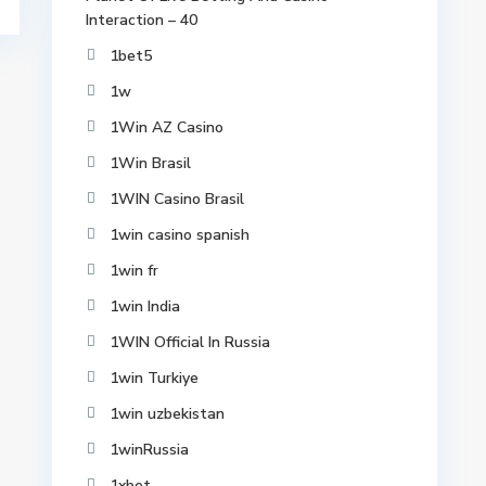
Interaction – 40
1bet5
1w
1Win AZ Casino
1Win Brasil
1WIN Casino Brasil
1win casino spanish
1win fr
1win India
1WIN Official In Russia
1win Turkiye
1win uzbekistan
1winRussia
1xbet