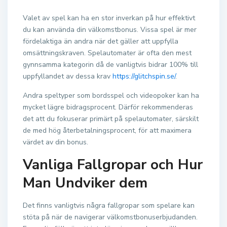
Valet av spel kan ha en stor inverkan på hur effektivt
du kan använda din välkomstbonus. Vissa spel är mer
fördelaktiga än andra när det gäller att uppfylla
omsättningskraven. Spelautomater är ofta den mest
gynnsamma kategorin då de vanligtvis bidrar 100% till
uppfyllandet av dessa krav
https://glitchspin.se/
.
Andra speltyper som bordsspel och videopoker kan ha
mycket lägre bidragsprocent. Därför rekommenderas
det att du fokuserar primärt på spelautomater, särskilt
de med hög återbetalningsprocent, för att maximera
värdet av din bonus.
Vanliga Fallgropar och Hur
Man Undviker dem
Det finns vanligtvis några fallgropar som spelare kan
stöta på när de navigerar välkomstbonuserbjudanden.