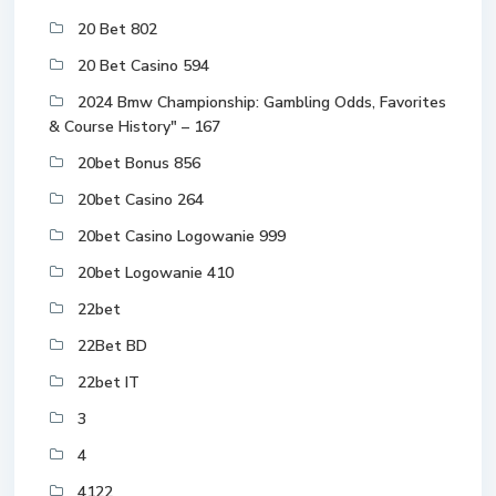
20 Bet 802
20 Bet Casino 594
2024 Bmw Championship: Gambling Odds, Favorites
& Course History" – 167
20bet Bonus 856
20bet Casino 264
20bet Casino Logowanie 999
20bet Logowanie 410
22bet
22Bet BD
22bet IT
3
4
4122