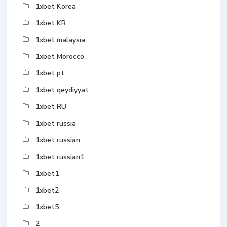
1xbet Korea
1xbet KR
1xbet malaysia
1xbet Morocco
1xbet pt
1xbet qeydiyyat
1xbet RU
1xbet russia
1xbet russian
1xbet russian1
1xbet1
1xbet2
1xbet5
2