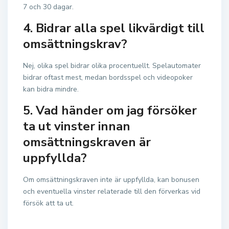
7 och 30 dagar.
4. Bidrar alla spel likvärdigt till
omsättningskrav?
Nej, olika spel bidrar olika procentuellt. Spelautomater
bidrar oftast mest, medan bordsspel och videopoker
kan bidra mindre.
5. Vad händer om jag försöker
ta ut vinster innan
omsättningskraven är
uppfyllda?
Om omsättningskraven inte är uppfyllda, kan bonusen
och eventuella vinster relaterade till den förverkas vid
försök att ta ut.