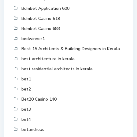
Bdmbet Application 600
Bdmbet Casino 519
Bdmbet Casino 683
bedwinner1
Best 15 Architects & Building Designers in Kerala
best architecture in kerala
best residential architects in kerala
bet1
bet2
Bet20 Casino 140
bet3
bet4
betandreas