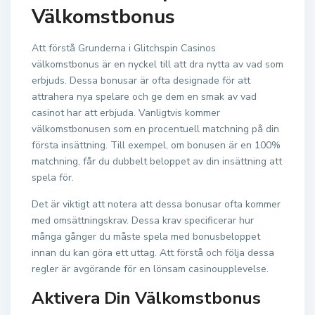
Välkomstbonus
Att förstå Grunderna i Glitchspin Casinos
välkomstbonus är en nyckel till att dra nytta av vad som
erbjuds. Dessa bonusar är ofta designade för att
attrahera nya spelare och ge dem en smak av vad
casinot har att erbjuda. Vanligtvis kommer
välkomstbonusen som en procentuell matchning på din
första insättning. Till exempel, om bonusen är en 100%
matchning, får du dubbelt beloppet av din insättning att
spela för.
Det är viktigt att notera att dessa bonusar ofta kommer
med omsättningskrav. Dessa krav specificerar hur
många gånger du måste spela med bonusbeloppet
innan du kan göra ett uttag. Att förstå och följa dessa
regler är avgörande för en lönsam casinoupplevelse.
Aktivera Din Välkomstbonus