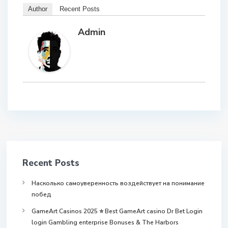
Author
Recent Posts
Admin
Recent Posts
Насколько самоуверенность воздействует на понимание
побед
GameArt Casinos 2025 ⭐ Best GameArt casino Dr Bet Login
login Gambling enterprise Bonuses & The Harbors