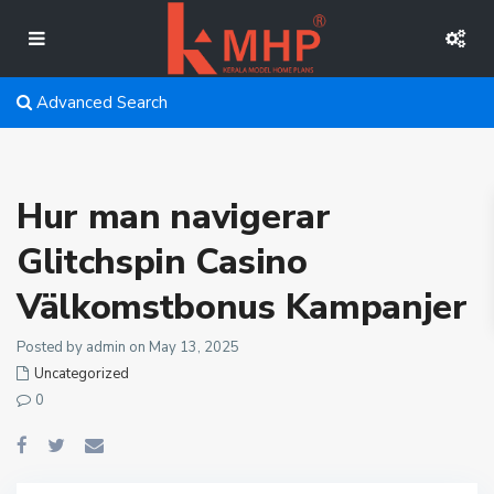
Advanced Search
Hur man navigerar
Glitchspin Casino
Välkomstbonus Kampanjer
Posted by admin on May 13, 2025
Uncategorized
0