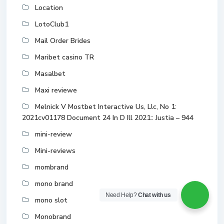
Location
LotoClub1
Mail Order Brides
Maribet casino TR
Masalbet
Maxi reviewe
Melnick V Mostbet Interactive Us, Llc, No 1:
2021cv01178 Document 24 In D Ill 2021:: Justia – 944
mini-review
Mini-reviews
mombrand
mono brand
Need Help?
Chat with us
mono slot
Monobrand