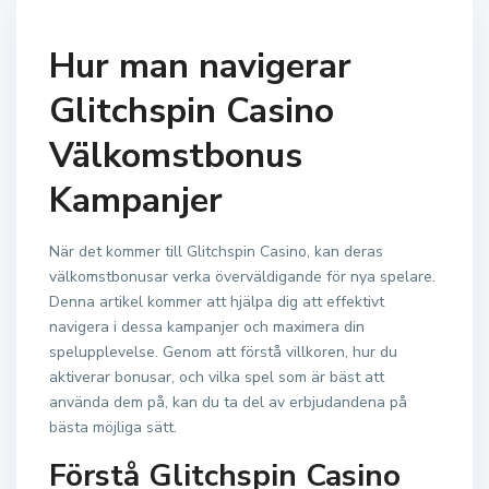
Hur man navigerar
Glitchspin Casino
Välkomstbonus
Kampanjer
När det kommer till Glitchspin Casino, kan deras
välkomstbonusar verka överväldigande för nya spelare.
Denna artikel kommer att hjälpa dig att effektivt
navigera i dessa kampanjer och maximera din
spelupplevelse. Genom att förstå villkoren, hur du
aktiverar bonusar, och vilka spel som är bäst att
använda dem på, kan du ta del av erbjudandena på
bästa möjliga sätt.
Förstå Glitchspin Casino