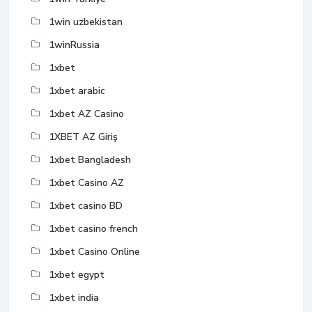
1win uzbekistan
1winRussia
1xbet
1xbet arabic
1xbet AZ Casino
1XBET AZ Giriş
1xbet Bangladesh
1xbet Casino AZ
1xbet casino BD
1xbet casino french
1xbet Casino Online
1xbet egypt
1xbet india