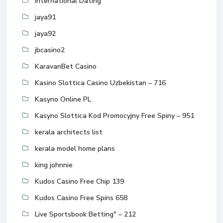
International Dating
jaya91
jaya92
jbcasino2
KaravanBet Casino
Kasino Slottica Casino Uzbekistan – 716
Kasyno Online PL
Kasyno Slottica Kod Promocyjny Free Spiny – 951
kerala architects list
kerala model home plans
king johnnie
Kudos Casino Free Chip 139
Kudos Casino Free Spins 658
Live Sportsbook Betting" – 212