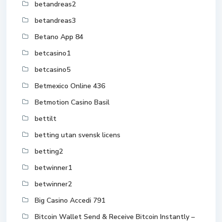
betandreas2
betandreas3
Betano App 84
betcasino1
betcasino5
Betmexico Online 436
Betmotion Casino Basil
bettilt
betting utan svensk licens
betting2
betwinner1
betwinner2
Big Casino Accedi 791
Bitcoin Wallet Send & Receive Bitcoin Instantly –