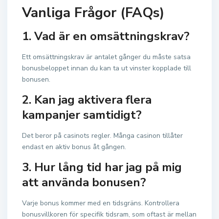
Vanliga Frågor (FAQs)
1. Vad är en omsättningskrav?
Ett omsättningskrav är antalet gånger du måste satsa
bonusbeloppet innan du kan ta ut vinster kopplade till
bonusen.
2. Kan jag aktivera flera
kampanjer samtidigt?
Det beror på casinots regler. Många casinon tillåter
endast en aktiv bonus åt gången.
3. Hur lång tid har jag på mig
att använda bonusen?
Varje bonus kommer med en tidsgräns. Kontrollera
bonusvillkoren för specifik tidsram, som oftast är mellan