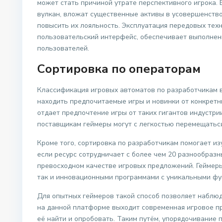
может стать причиной утрате перспективного игрока. 
вулкан, вложат существенные активы в усовершенство
повысить их лояльность. Эксплуатация передовых тех
пользовательский интерфейс, обеспечивает выполнени
пользователей.
Сортировка по операторам
Классификация игровых автоматов по разработчикам 
находить предпочитаемые игры и новинки от конкретны
отдает предпочтение игры от таких гигантов индустрии,
поставщикам геймеры могут с легкостью перемещаться 
Кроме того, сортировка по разработчикам помогает из
если ресурс сотрудничает с более чем 20 разнообразн
превосходном качестве игровых предложений. Геймеры
так и инновационными программами с уникальными фу
Для опытных геймеров такой способ позволяет наблюд
на данной платформе выходит современная игровое пр
её найти и опробовать. Таким путём, упорядочивание