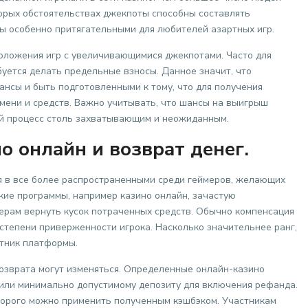
торых обстоятельствах джекпоты способны составлять
ы особенно притягательными для любителей азартных игр.
положения игр с увеличивающимися джекпотами. Часто для
уется делать предельные взносы. Данное значит, что
ансы и быть подготовленными к тому, что для получения
мени и средств. Важно учитывать, что шансы на выигрыш
вой процесс столь захватывающим и неожиданным.
о онлайн и возврат денег.
 в все более распространенными среди геймеров, желающих
кие программы, например казино онлайн, зачастую
мерам вернуть кусок потраченных средств. Обычно компенсация
 степени приверженности игрока. Насколько значительнее ранг,
тник платформы.
возврата могут изменяться. Определенные онлайн-казино
 или минимально допустимому депозиту для включения рефанда.
торого можно применить полученным кэшбэком. Участникам