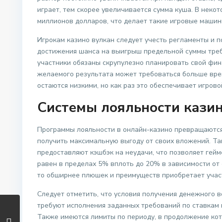
играет, тем скорее увеличивается сумма куша. В неко
миллионов долларов, что делает такие игровые машин
Игрокам казино вулкан следует учесть регламенты и 
достижения шанса на выигрыш предельной суммы треб
участники обязаны скрупулезно планировать свой фин
желаемого результата может требоваться больше вре
остаются низкими, но как раз это обеспечивает игро
Системы лояльности казин
Программы лояльности в онлайн-казино превращаются
получить максимальную выгоду от своих вложений. Та
предоставляют кэшбэк на неудачи, что позволяет гей
равен в пределах 5% вплоть до 20% в зависимости от
то обширнее плюшек и преимуществ приобретает учас
Следует отметить, что условия получения денежного 
требуют исполнения заданных требований по ставкам
Также имеются лимиты по периоду, в продолжение ко