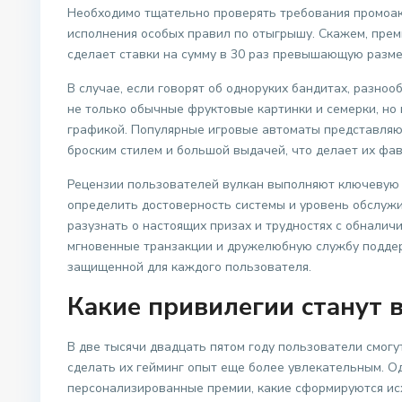
Необходимо тщательно проверять требования промоак
исполнения особых правил по отыгрышу. Скажем, преми
сделает ставки на сумму в 30 раз превышающую разме
В случае, если говорят об одноруких бандитах, разно
не только обычные фруктовые картинки и семерки, н
графикой. Популярные игровые автоматы представляют 
броским стилем и большой выдачей, что делает их фа
Рецензии пользователей вулкан выполняют ключевую 
определить достоверность системы и уровень обслуж
разузнать о настоящих призах и трудностях с обнали
мгновенные транзакции и дружелюбную службу поддер
защищенной для каждого пользователя.
Какие привилегии станут 
В две тысячи двадцать пятом году пользователи смог
сделать их гейминг опыт еще более увлекательным. 
персонализированные премии, какие сформируются исх