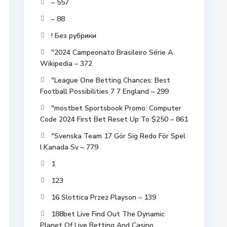
– 557
– 88
! Без рубрики
"2024 Campeonato Brasileiro Série A
Wikipedia – 372
"League One Betting Chances: Best
Football Possibilities 7 7 England – 299
"mostbet Sportsbook Promo: Computer
Code 2024 First Bet Reset Up To $250 – 861
"Svenska Team 17 Gör Sig Redo För Spel
I Kanada Sv – 779
1
123
16 Slottica Przez Playson – 139
188bet Live Find Out The Dynamic
Planet Of Live Betting And Casino