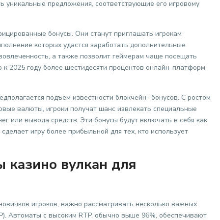
ть уникальные предложения, соответствующие его игровому
фицированные бонусы. Они станут приглашать игрокам
выполнение которых удастся заработать дополнительные
 вовлеченность, а также позволит геймерам чаще посещать
о к 2025 году более шестидесяти процентов онлайн-платформ
едполагается подъем известности блокчейн- бонусов. С ростом
овые валюты, игроки получат шанс извлекать специальные
ег или вывода средств. Эти бонусы будут включать в себя как
 сделает игру более прибыльной для тех, кто использует
 казино вулкан для
 новичков игроков, важно рассматривать несколько важных
P). Автоматы с высоким RTP, обычно выше 96%, обеспечивают