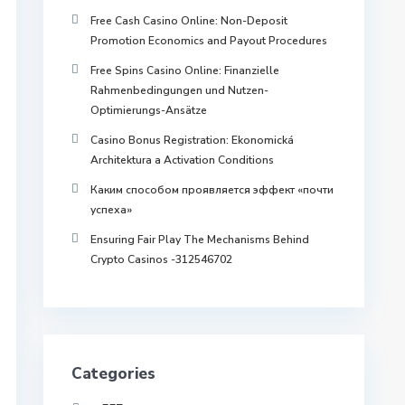
Free Cash Casino Online: Non-Deposit
Promotion Economics and Payout Procedures
Free Spins Casino Online: Finanzielle
Rahmenbedingungen und Nutzen-
Optimierungs-Ansätze
Casino Bonus Registration: Ekonomická
Architektura a Activation Conditions
Каким способом проявляется эффект «почти
успеха»
Ensuring Fair Play The Mechanisms Behind
Crypto Casinos -312546702
Categories