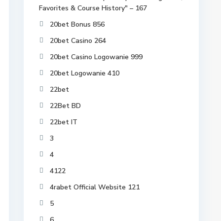
Favorites & Course History" – 167
20bet Bonus 856
20bet Casino 264
20bet Casino Logowanie 999
20bet Logowanie 410
22bet
22Bet BD
22bet IT
3
4
4122
4rabet Official Website 121
5
6