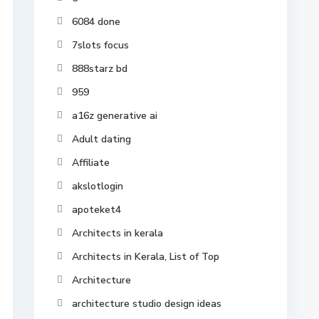
6084 done
7slots focus
888starz bd
959
a16z generative ai
Adult dating
Affiliate
akslotlogin
apoteket4
Architects in kerala
Architects in Kerala, List of Top
Architecture
architecture studio design ideas