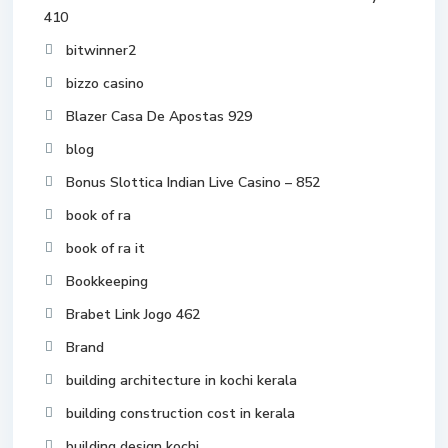
410
bitwinner2
bizzo casino
Blazer Casa De Apostas 929
blog
Bonus Slottica Indian Live Casino – 852
book of ra
book of ra it
Bookkeeping
Brabet Link Jogo 462
Brand
building architecture in kochi kerala
building construction cost in kerala
building design kochi