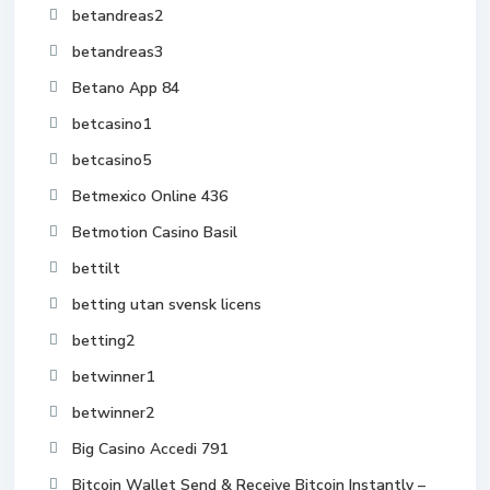
betandreas2
betandreas3
Betano App 84
betcasino1
betcasino5
Betmexico Online 436
Betmotion Casino Basil
bettilt
betting utan svensk licens
betting2
betwinner1
betwinner2
Big Casino Accedi 791
Bitcoin Wallet Send & Receive Bitcoin Instantly –