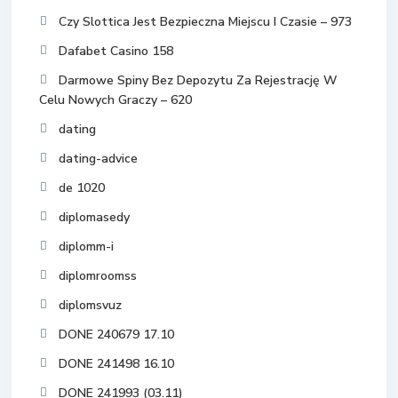
Czy Slottica Jest Bezpieczna Miejscu I Czasie – 973
Dafabet Casino 158
Darmowe Spiny Bez Depozytu Za Rejestrację W
Celu Nowych Graczy – 620
dating
dating-advice
de 1020
diplomasedy
diplomm-i
diplomroomss
diplomsvuz
DONE 240679 17.10
DONE 241498 16.10
DONE 241993 (03.11)