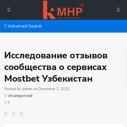
Advanced Search
Исследование отзывов
сообщества о сервисах
Mostbet Узбекистан
Posted by admin on December 3, 2025
Uncategorized
0