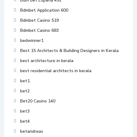
Bdm Bet Espana 492
Bdmbet Application 600
Bdmbet Casino 519
Bdmbet Casino 683
bedwinner1
Best 15 Architects & Building Designers in Kerala
best architecture in kerala
best residential architects in kerala
bet1
bet2
Bet20 Casino 140
bet3
bet4
betandreas