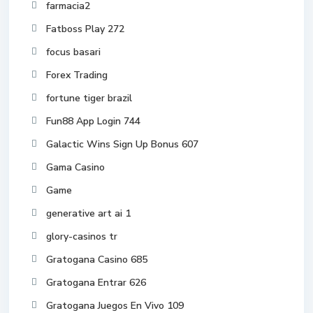
farmacia2
Fatboss Play 272
focus basari
Forex Trading
fortune tiger brazil
Fun88 App Login 744
Galactic Wins Sign Up Bonus 607
Gama Casino
Game
generative art ai 1
glory-casinos tr
Gratogana Casino 685
Gratogana Entrar 626
Gratogana Juegos En Vivo 109