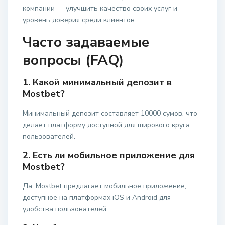
компании — улучшить качество своих услуг и
уровень доверия среди клиентов.
Часто задаваемые
вопросы (FAQ)
1. Какой минимальный депозит в
Mostbet?
Минимальный депозит составляет 10000 сумов, что
делает платформу доступной для широкого круга
пользователей.
2. Есть ли мобильное приложение для
Mostbet?
Да, Mostbet предлагает мобильное приложение,
доступное на платформах iOS и Android для
удобства пользователей.