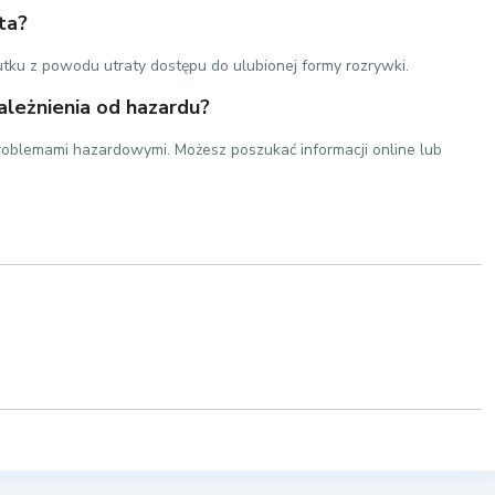
ta?
utku z powodu utraty dostępu do ulubionej formy rozrywki.
leżnienia od hazardu?
 problemami hazardowymi. Możesz poszukać informacji online lub