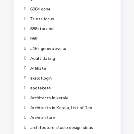
6084 done
7slots focus
888starz bd
959
a16z generative ai
Adult dating
Affiliate
akslotlogin
apoteket4
Architects in kerala
Architects in Kerala, List of Top
Architecture
architecture studio design ideas