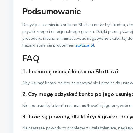
Podsumowanie
Decyzja o usunięciu konta na Slottica może być trudna, al
psychicznego i emocjonalnego gracza. Dzięki przemyślane
procedury, można zminimalizować negatywne skutki tej decy
hazard staje się problemem
slottica pl
.
FAQ
1. Jak mogę usunąć konto na Slottica?
Aby usunąć konto, należy zalogować się i przejść do ustaw
2. Czy mogę odzyskać konto po jego usunięc
Nie, po usunięciu konta nie ma możliwości jego przywrócen
3. Jakie są powody, dla których gracze decy
Najczęstsze powody to problemy z uzależnieniem, negaty