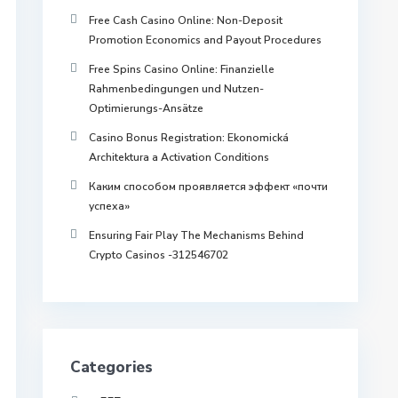
Free Cash Casino Online: Non-Deposit
Promotion Economics and Payout Procedures
Free Spins Casino Online: Finanzielle
Rahmenbedingungen und Nutzen-
Optimierungs-Ansätze
Casino Bonus Registration: Ekonomická
Architektura a Activation Conditions
Каким способом проявляется эффект «почти
успеха»
Ensuring Fair Play The Mechanisms Behind
Crypto Casinos -312546702
Categories