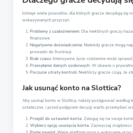
Dlaczego gracze decydują si
Istnieje wiele powodów, dla których gracze decydują się na
wskazywanych przyczyn:
Problemy z uzależnieniem:
Dla niektórych graczy hazar
finansowe.
Negatywne doświadczenia:
Niekiedy gracze mogą nap
prowadzi do frustracji.
Brak czasu:
Intensywne życie codzienne może sprawić, 
Przesyłanie danych osobowych:
W obawie o prywatnoś
Poczucie utraty kontroli:
Niektórzy gracze czują, że st
Jak usunąć konto na Slottica?
Aby usunąć konto w Slottica, należy postępować według ki
ostateczne, i przed podjęciem decyzji warto przemyśleć ws
Przejdź do ustawień konta:
Zaloguj się na swoje konto
Wybierz opcję usunięcia konta:
Zazwyczaj znajdziesz 
Podaj powód:
Wiele platform prosi o wskazanie przyc