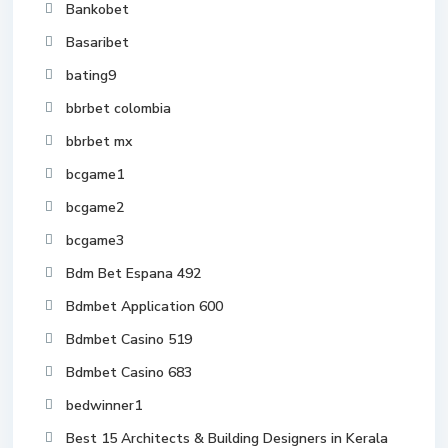
Bankobet
Basaribet
bating9
bbrbet colombia
bbrbet mx
bcgame1
bcgame2
bcgame3
Bdm Bet Espana 492
Bdmbet Application 600
Bdmbet Casino 519
Bdmbet Casino 683
bedwinner1
Best 15 Architects & Building Designers in Kerala