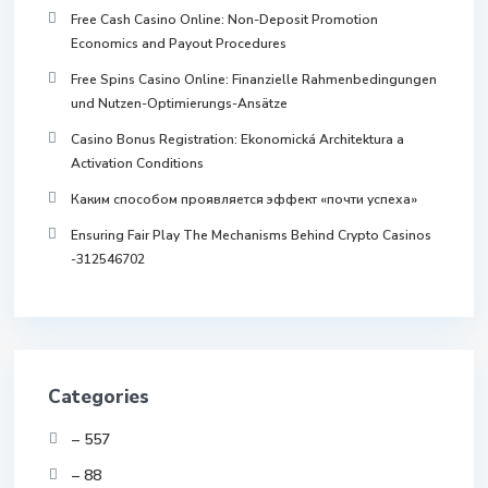
Free Cash Casino Online: Non-Deposit Promotion
Economics and Payout Procedures
Free Spins Casino Online: Finanzielle Rahmenbedingungen
und Nutzen-Optimierungs-Ansätze
Casino Bonus Registration: Ekonomická Architektura a
Activation Conditions
Каким способом проявляется эффект «почти успеха»
Ensuring Fair Play The Mechanisms Behind Crypto Casinos
-312546702
Categories
– 557
– 88