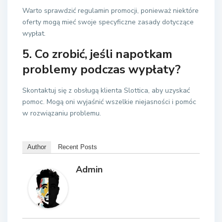
Warto sprawdzić regulamin promocji, ponieważ niektóre
oferty mogą mieć swoje specyficzne zasady dotyczące
wypłat.
5. Co zrobić, jeśli napotkam
problemy podczas wypłaty?
Skontaktuj się z obsługą klienta Slottica, aby uzyskać
pomoc. Mogą oni wyjaśnić wszelkie niejasności i pomóc
w rozwiązaniu problemu.
Author
Recent Posts
Admin