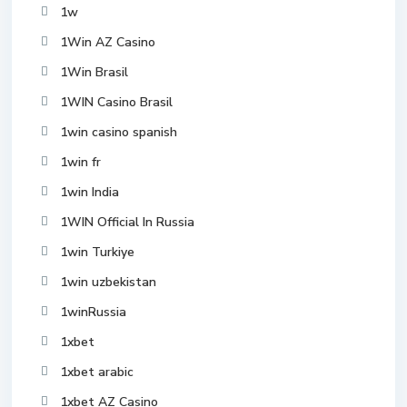
1w
1Win AZ Casino
1Win Brasil
1WIN Casino Brasil
1win casino spanish
1win fr
1win India
1WIN Official In Russia
1win Turkiye
1win uzbekistan
1winRussia
1xbet
1xbet arabic
1xbet AZ Casino