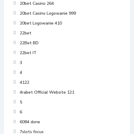
20bet Casino 264
20bet Casino Logowanie 999
20bet Logowanie 410
22bet
22Bet BD
22bet IT
3
4
4122
4rabet Official Website 121
5
6
6084 done
7slots focus