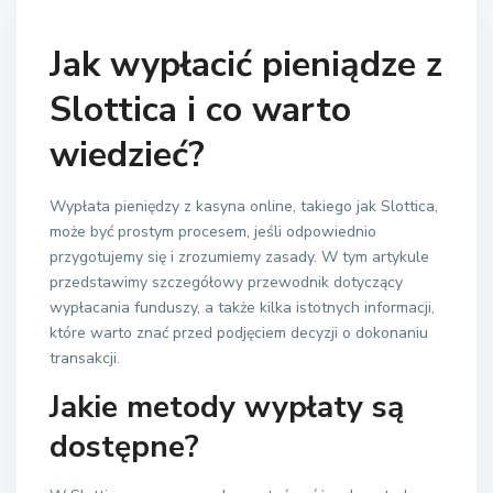
Jak wypłacić pieniądze z
Slottica i co warto
wiedzieć?
Wypłata pieniędzy z kasyna online, takiego jak Slottica,
może być prostym procesem, jeśli odpowiednio
przygotujemy się i zrozumiemy zasady. W tym artykule
przedstawimy szczegółowy przewodnik dotyczący
wypłacania funduszy, a także kilka istotnych informacji,
które warto znać przed podjęciem decyzji o dokonaniu
transakcji.
Jakie metody wypłaty są
dostępne?