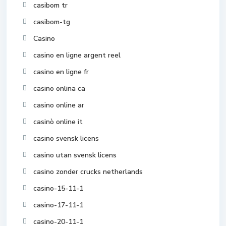
casibom tr
casibom-tg
Casino
casino en ligne argent reel
casino en ligne fr
casino onlina ca
casino online ar
casinò online it
casino svensk licens
casino utan svensk licens
casino zonder crucks netherlands
casino-15-11-1
casino-17-11-1
casino-20-11-1