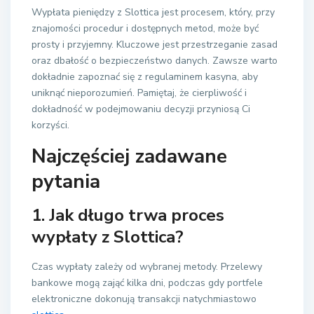
Wypłata pieniędzy z Slottica jest procesem, który, przy
znajomości procedur i dostępnych metod, może być
prosty i przyjemny. Kluczowe jest przestrzeganie zasad
oraz dbałość o bezpieczeństwo danych. Zawsze warto
dokładnie zapoznać się z regulaminem kasyna, aby
uniknąć nieporozumień. Pamiętaj, że cierpliwość i
dokładność w podejmowaniu decyzji przyniosą Ci
korzyści.
Najczęściej zadawane
pytania
1. Jak długo trwa proces
wypłaty z Slottica?
Czas wypłaty zależy od wybranej metody. Przelewy
bankowe mogą zająć kilka dni, podczas gdy portfele
elektroniczne dokonują transakcji natychmiastowo