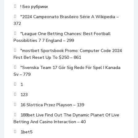
! Без рубрики
"2024 Campeonato Brasileiro Série A Wikipedia –
372
"League One Betting Chances: Best Football
Possibilities 7 7 England – 299
"mostbet Sportsbook Promo: Computer Code 2024
First Bet Reset Up To $250 – 861
"Svenska Team 17 Gör Sig Redo För Spel I Kanada
Sv – 779
1
123
16 Slottica Przez Playson – 139
188bet Live Find Out The Dynamic Planet Of Live
Betting And Casino Interaction – 40
1bet5