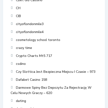
Cbet GG Cassino
CH
CIB
cityoflondonmile3
cityoflondonmile4
cosmetology school toronto
crazy time
Crypto Charts Mt5 717
csdino
Czy Slottica Jest Bezpieczna Miejscu I Czasie – 973
Dafabet Casino 158
Darmowe Spiny Bez Depozytu Za Rejestrację W
Celu Nowych Graczy – 620
dating