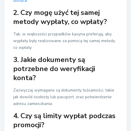
slottica
.
2. Czy mogę użyć tej samej
metody wypłaty, co wpłaty?
Tak, w większości przypadków kasyna preferują, aby
wypłaty były realizowane za pomocą tej samej metody,
co wpłaty.
3. Jakie dokumenty są
potrzebne do weryfikacji
konta?
Zazwyczaj wymagane są dokumenty tożsamości, takie
jak dowód osobisty lub paszport, oraz potwierdzenie
adresu zamieszkania.
4. Czy są limity wypłat podczas
promocji?