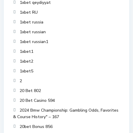
1xbet qeydiyyat
1xbet RU
1xbet russia
1xbet russian
1xbet russian1
1xbet1
1xbet2
1xbet5
2
20 Bet 802
20 Bet Casino 594
2024 Bmw Championship: Gambling Odds, Favorites
& Course History" – 167
20bet Bonus 856