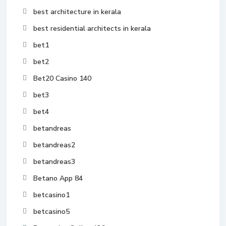
best architecture in kerala
best residential architects in kerala
bet1
bet2
Bet20 Casino 140
bet3
bet4
betandreas
betandreas2
betandreas3
Betano App 84
betcasino1
betcasino5