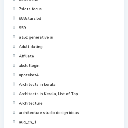
7slots focus
888starz bd
959
a16z generative ai
Adult dating
Affiliate
akslotlogin
apoteket4
Architects in kerala
Architects in Kerala, List of Top
Architecture
architecture studio design ideas
aug_ch_1