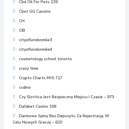
Cbd Oil For Pets 229
Cbet GG Cassino
CH
CIB
cityoflondonmile3
cityoflondonmile4
cosmetology school toronto
crazy time
Crypto Charts Mt5 717
csdino
Czy Slottica Jest Bezpieczna Miejscu I Czasie – 973
Dafabet Casino 158
Darmowe Spiny Bez Depozytu Za Rejestrację W
Celu Nowych Graczy – 620