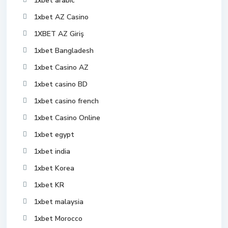
1xbet arabic
1xbet AZ Casino
1XBET AZ Giriş
1xbet Bangladesh
1xbet Casino AZ
1xbet casino BD
1xbet casino french
1xbet Casino Online
1xbet egypt
1xbet india
1xbet Korea
1xbet KR
1xbet malaysia
1xbet Morocco