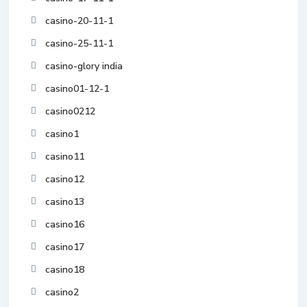
casino-20-11-1
casino-25-11-1
casino-glory india
casino01-12-1
casino0212
casino1
casino11
casino12
casino13
casino16
casino17
casino18
casino2