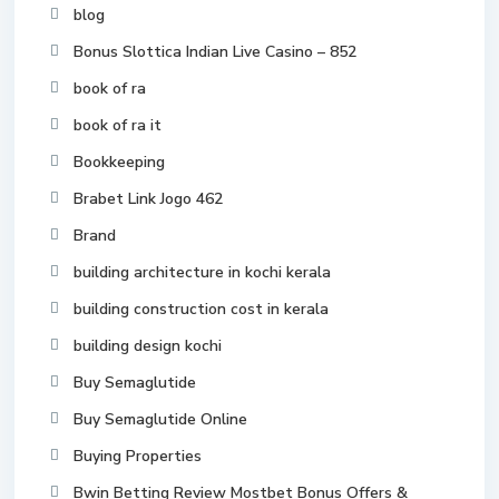
blog
Bonus Slottica Indian Live Casino – 852
book of ra
book of ra it
Bookkeeping
Brabet Link Jogo 462
Brand
building architecture in kochi kerala
building construction cost in kerala
building design kochi
Buy Semaglutide
Buy Semaglutide Online
Buying Properties
Bwin Betting Review Mostbet Bonus Offers &