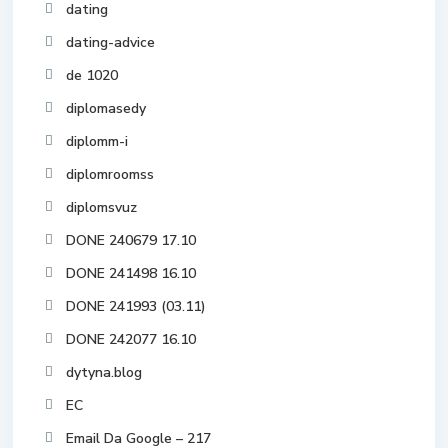
dating
dating-advice
de 1020
diplomasedy
diplomm-i
diplomroomss
diplomsvuz
DONE 240679 17.10
DONE 241498 16.10
DONE 241993 (03.11)
DONE 242077 16.10
dytyna.blog
EC
Email Da Google – 217