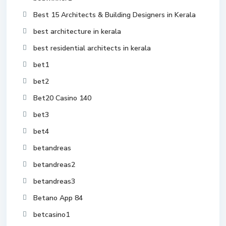
Best 15 Architects & Building Designers in Kerala
best architecture in kerala
best residential architects in kerala
bet1
bet2
Bet20 Casino 140
bet3
bet4
betandreas
betandreas2
betandreas3
Betano App 84
betcasino1