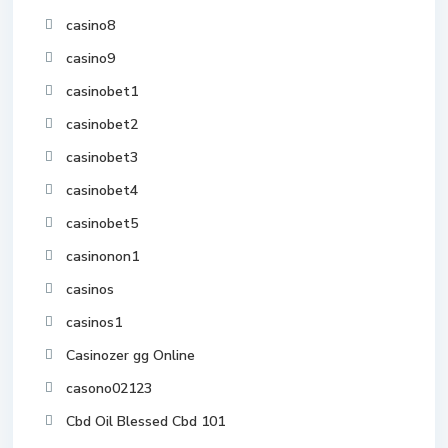
casino8
casino9
casinobet1
casinobet2
casinobet3
casinobet4
casinobet5
casinonon1
casinos
casinos1
Casinozer gg Online
casono02123
Cbd Oil Blessed Cbd 101