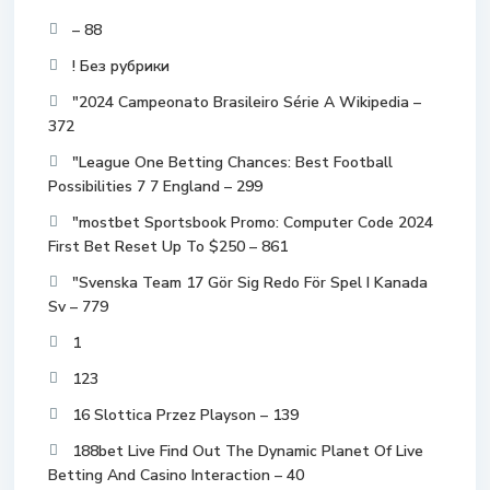
– 88
! Без рубрики
"2024 Campeonato Brasileiro Série A Wikipedia –
372
"League One Betting Chances: Best Football
Possibilities 7 7 England – 299
"mostbet Sportsbook Promo: Computer Code 2024
First Bet Reset Up To $250 – 861
"Svenska Team 17 Gör Sig Redo För Spel I Kanada
Sv – 779
1
123
16 Slottica Przez Playson – 139
188bet Live Find Out The Dynamic Planet Of Live
Betting And Casino Interaction – 40