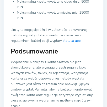
Maksymalna kwota wypłaty w ciągu dnia: 5000
PLN.
Maksymalna kwota wypłaty miesięcznie: 15000
PLN.
Limity te mogą się różnić w zależności od wybranej
metody wypłaty, dlatego warto zapoznać się z
regulaminem każdej opcji wypłaty
slottica app
.
Podsumowanie
Wypłacenie pieniędzy z konta Slottica nie jest
skomplikowane, ale wymaga przestrzegania kilku
ważnych kroków, takich jak rejestracja, weryfikacja
konta oraz wybór odpowiedniej metody wypłaty.
Kluczowe jest również zrozumienie obowiązujących
limitów wypłat. Pamiętaj, aby na bieżąco monitorować
swój stan konta oraz regulacje dotyczące wypłat, aby
cieszyć się swoimi wygranymi w możliwie najkrótszym
czasie.