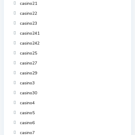
casino21
casino22
casino23
casino241
casino242
casino25
casino27
casino29
casino3
casino30
casino4
casino5
casino6
casino7