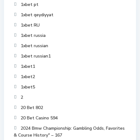
1xbet pt
1xbet qeydiyyat
1xbet RU
1xbet russia
1xbet russian
1xbet russian1
1xbet1
1xbet2
1xbet5
2
20 Bet 802
20 Bet Casino 594
2024 Bmw Championship: Gambling Odds, Favorites
& Course History" – 167