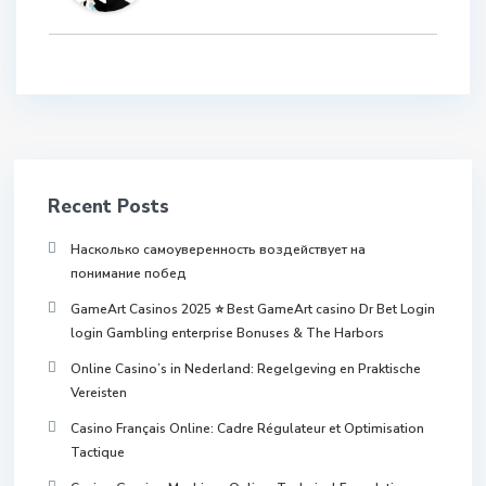
Recent Posts
Насколько самоуверенность воздействует на
понимание побед
GameArt Casinos 2025 ⭐ Best GameArt casino Dr Bet Login
login Gambling enterprise Bonuses & The Harbors
Online Casino’s in Nederland: Regelgeving en Praktische
Vereisten
Casino Français Online: Cadre Régulateur et Optimisation
Tactique