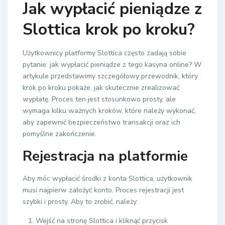
Jak wypłacić pieniądze z
Slottica krok po kroku?
Użytkownicy platformy Slottica często zadają sobie
pytanie: jak wypłacić pieniądze z tego kasyna online? W
artykule przedstawimy szczegółowy przewodnik, który
krok po kroku pokaże, jak skutecznie zrealizować
wypłatę. Proces ten jest stosunkowo prosty, ale
wymaga kilku ważnych kroków, które należy wykonać,
aby zapewnić bezpieczeństwo transakcji oraz ich
pomyślne zakończenie.
Rejestracja na platformie
Aby móc wypłacić środki z konta Slottica, użytkownik
musi najpierw założyć konto. Proces rejestracji jest
szybki i prosty. Aby to zrobić, należy:
Wejść na stronę Slottica i kliknąć przycisk