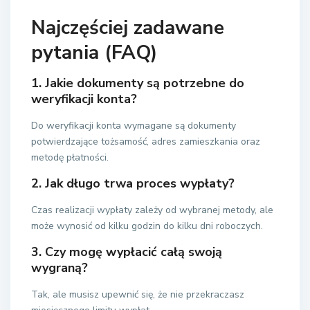
Najczęściej zadawane
pytania (FAQ)
1. Jakie dokumenty są potrzebne do
weryfikacji konta?
Do weryfikacji konta wymagane są dokumenty
potwierdzające tożsamość, adres zamieszkania oraz
metodę płatności.
2. Jak długo trwa proces wypłaty?
Czas realizacji wypłaty zależy od wybranej metody, ale
może wynosić od kilku godzin do kilku dni roboczych.
3. Czy mogę wypłacić całą swoją
wygraną?
Tak, ale musisz upewnić się, że nie przekraczasz