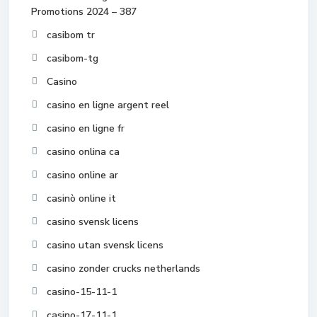
Promotions 2024 – 387
casibom tr
casibom-tg
Casino
casino en ligne argent reel
casino en ligne fr
casino onlina ca
casino online ar
casinò online it
casino svensk licens
casino utan svensk licens
casino zonder crucks netherlands
casino-15-11-1
casino-17-11-1