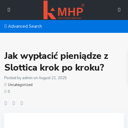
Advanced Search
Jak wypłacić pieniądze z
Slottica krok po kroku?
Posted by admin on August 21, 2025
Uncategorized
0