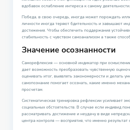
вдобавок ослабление интереса к самому деятельности
Победа, в свою очередь, иногда может порождать ил
личности иногда теряют бдительность и завышают ин
достижения. Чтобы обеспечить поддержания устойчив
стабильность с чувством самоанализом а также спосо
Значение осознанности
Саморефлексия — основной индикатор при осмыслении
дает возможность преобразовать чувственную оценоч
оценивать итог, выявлять закономерности и делать у
самопознание помогает осознать, какие именно механи
просчетам.
Систематическая тренировка рефлексии усиливает эмо
социальных обстоятельств. В случае если индивид п
рассматривать достижение и неудачу в виде непредск
центра контроля — восприятия, что именно результат 