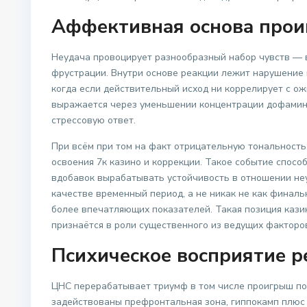
Аффективная основа про
Неудача провоцирует разнообразный набор чувств — 
фрустрации. Внутри основе реакции лежит нарушение 
когда если действительный исход ни коррелирует c ож
выражается через уменьшении концентрации дофамино
стрессовую ответ.
При всём при том на факт отрицательную тональность
освоения 7к казино и коррекции. Такое событие спосо
вдобавок вырабатывать устойчивость в отношении не
качестве временный период, а не никак не как финаль
более впечатляющих показателей. Такая позиция каз
признаётся в роли существенного из ведущих факторо
Психическое восприятие р
ЦНС перерабатывает триумф в том числе проигрыш пос
задействованы префронтальная зона, гиппокамп плюс а