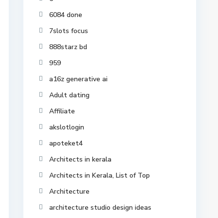
6084 done
7slots focus
888starz bd
959
a16z generative ai
Adult dating
Affiliate
akslotlogin
apoteket4
Architects in kerala
Architects in Kerala, List of Top
Architecture
architecture studio design ideas