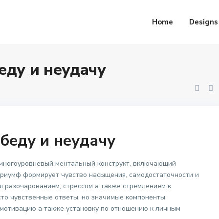
Home
Designs
еду и неудачу
беду и неудачу
 многоуровневый ментальный конструкт, включающий
Триумф формирует чувство насыщения, самодостаточности и
я разочарованием, стрессом а также стремлением к
сто чувственные ответы, но значимые компоненты
 мотивацию а также установку по отношению к личным