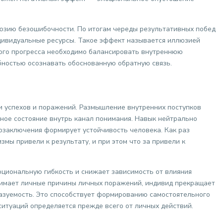
.
люзию безошибочности. По итогам череды результативных побед
дивидуальные ресурсы. Такое эффект называется иллюзией
ого прогресса необходимо балансировать внутреннюю
бностью осознавать обоснованную обратную связь.
 успехов и поражений. Размышление внутренних поступков
ное состояние внутрь канал понимания. Навык нейтрально
мозаключения формирует устойчивость человека. Как раз
змы привели к результату, и при этом что за привели к
циональную гибкость и снижает зависимость от влияния
онимает личные причины личных поражений, индивид прекращает
азуемость. Это способствует формированию самостоятельного
ситуаций определяется прежде всего от личных действий.