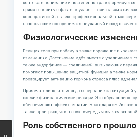
контексте понимание к постепенно трансформируется.
прямо говорить о факте неудаче — признаком этическ
корпоративной а также профессиональной атмосфере к
позволяющие воспринимать неудачный исход в качест
Физиологические изменени
Реакция тела при победу а также поражение выражает
изменениях. Достижение идёт вместе с увеличением с
также эндорфинов — соединений, вызывающих пережи
помогают повышению защитной функции а также нормал
провоцирует активацию гормона стресса плюс адренал
Примечательно, что иногда созерцание за ситуацией 
схожие физиологические реакции. Это обусловлено ф
обеспечивают эффект эмпатии. Благодаря им 7к казин
также проигрыш, что в свою очередь является основой
Роль собственного прошло