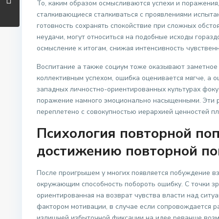
То, каким образом осмысливаются успехи и поражения,
сталкивающиеся сталкиваться с проявлениями испытан
готовность сохранять спокойствие при сложных обстоя
неудачи, могут относиться на подобные исходы горазд
осмысление к итогам, снижая интенсивность чувствен
Воспитание а также социум тоже оказывают заметное 
коллективным успехом, ошибка оценивается мягче, а 
западных личностно-ориентированных культурах фокус
поражение намного эмоционально насыщенными. Эти ра
переплетено с совокупностью иерархией ценностей п
Психология повторной поп
достижению повторной п
После проигрышем у многих появляется побуждение в
окружающим способность побороть ошибку. С точки зр
ориентированная на возврат чувства власти над ситу
фактором мотивации, в случае если сопровождается р
излишней избыточной фиксации на идее реванше воз