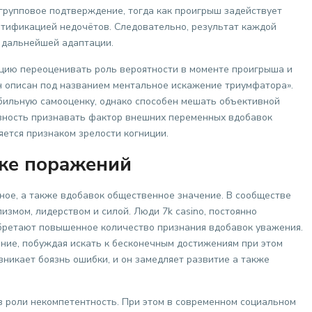
рупповое подтверждение, тогда как проигрыш задействует
нтификацией недочётов. Следовательно, результат каждой
я дальнейшей адаптации.
цию переоценивать роль вероятности в моменте проигрыша и
н описан под названием ментальное искажение триумфатора».
бильную самооценку, однако способен мешать объективной
овность признавать фактор внешних переменных вдобавок
яется признаком зрелости когниции.
кже поражений
ное, а также вдобавок общественное значение. В сообществе
змом, лидерством и силой. Люди 7k casino, постоянно
бретают повышенное количество признания вдобавок уважения.
ние, побуждая искать к бесконечным достижениям при этом
зникает боязнь ошибки, и он замедляет развитие а также
в роли некомпетентность. При этом в современном социальном