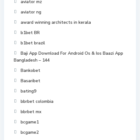
aviator mz
aviator ng
award winning architects in kerala
b1bet BR
b1bet brazil
Baji App Download For Android Os & Ios Baazi App
Bangladesh – 144
Bankobet
Basaribet
bating9
bbrbet colombia
bbrbet mx
bcgame1
bcgame2