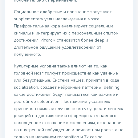
положительных переживаний.
Социальное одобрение и признание запускают
supplementary узлы наслаждения в мозге.
Префронтальная кора анализирует социальные
сигналы и интегрирует их с персональным опытом
достижения. Итогом становится более deep и
длительное ощущение удовлетворения от
полученного.
Культурные условия также влияют на то, как
головной мозг толкует происшествия как удачные
или безуспешные. Система values, принятая в ходе
socialization, создает нейронные паттерны, defining,
какие достижения будут пониматься как важные и
достойные celebration. Постижение указанных
принципов помогает лучше понять сущность личных
реакций на достижение и сформировать намного
полноценное отношение к свершениям, основанное
на внутренней побуждении и личностном росте, а не
только на наружном recognition и 7k casino.