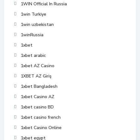
1WIN Official In Russia
1win Turkiye
1win uzbekistan
1winRussia
1xbet
1xbet arabic
1xbet AZ Casino
1XBET AZ Giriş
1xbet Bangladesh
1xbet Casino AZ
1xbet casino BD
1xbet casino french
1xbet Casino Online
1xbet egypt