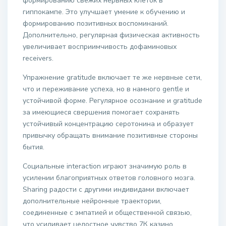
формированию свежих нервных клеток в
гиппокампе. Это улучшает умение к обучению и
формированию позитивных воспоминаний.
Дополнительно, регулярная физическая активность
увеличивает восприимчивость дофаминовых
receivers.
Упражнение gratitude включает те же нервные сети,
что и переживание успеха, но в намного gentle и
устойчивой форме. Регулярное осознание и gratitude
за имеющиеся свершения помогает сохранять
устойчивый концентрацию серотонина и образует
привычку обращать внимание позитивные стороны
бытия.
Социальные interaction играют значимую роль в
усилении благоприятных ответов головного мозга.
Sharing радости с другими индивидами включает
дополнительные нейронные траектории,
соединенные с эмпатией и общественной связью,
что усиливает целостное чувство 7К казино.