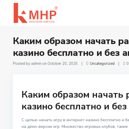
Home
Uncategorized
Каким образом начать развлекаться в инт
Каким образом начать ра
казино бесплатно и без 
Posted by admin on October 20, 2025
|
Uncategorized
|
0
Каким образом начать 
казино бесплатно и без
С целью начать игру в интернет-казино бесплатно и б
на демо-версии игр. Множество игровых клубов, такие