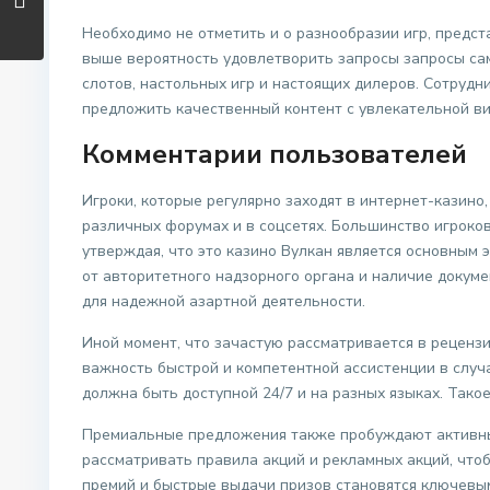
Необходимо не отметить и о разнообразии игр, предст
выше вероятность удовлетворить запросы запросы са
слотов, настольных игр и настоящих дилеров. Сотруд
предложить качественный контент с увлекательной в
Комментарии пользователей
Игроки, которые регулярно заходят в интернет-казино
различных форумах и в соцсетях. Большинство игроко
утверждая, что это казино Вулкан является основным 
от авторитетного надзорного органа и наличие доку
для надежной азартной деятельности.
Иной момент, что зачастую рассматривается в реценз
важность быстрой и компетентной ассистенции в случ
должна быть доступной 24/7 и на разных языках. Тако
Премиальные предложения также пробуждают активны
рассматривать правила акций и рекламных акций, что
премий и быстрые выдачи призов становятся ключевым