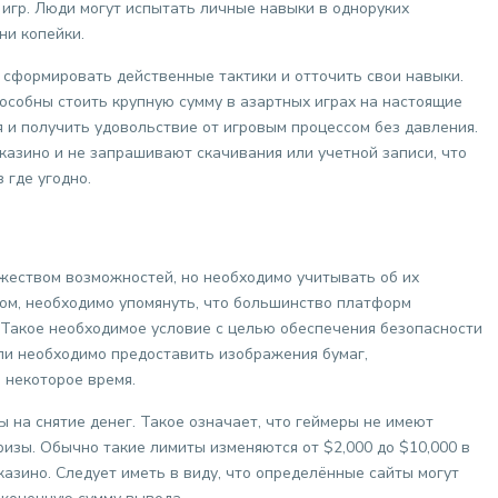
 игр. Люди могут испытать личные навыки в одноруких
ни копейки.
 сформировать действенные тактики и отточить свои навыки.
особны стоить крупную сумму в азартных играх на настоящие
 и получить удовольствие от игровым процессом без давления.
казино и не запрашивают скачивания или учетной записи, что
 где угодно.
жеством возможностей, но необходимо учитывать об их
зом, необходимо упомянуть, что большинство платформ
 Такое необходимое условие с целью обеспечения безопасности
ли необходимо предоставить изображения бумаг,
 некоторое время.
 на снятие денег. Такое означает, что геймеры не имеют
зы. Обычно такие лимиты изменяются от $2,000 до $10,000 в
казино. Следует иметь в виду, что определённые сайты могут