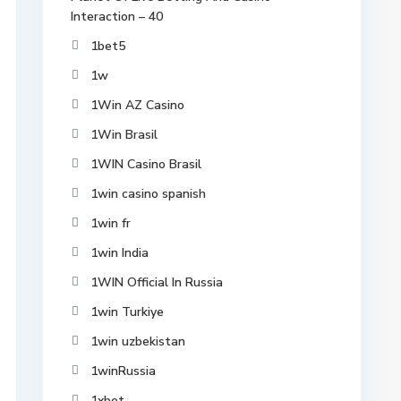
Interaction – 40
1bet5
1w
1Win AZ Casino
1Win Brasil
1WIN Casino Brasil
1win casino spanish
1win fr
1win India
1WIN Official In Russia
1win Turkiye
1win uzbekistan
1winRussia
1xbet