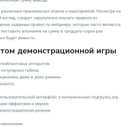
 конечную сумму вывода.
 различных премиальных планов и мероприятий. Несмотря на
 взгляд, следует скрупулезно изучать правила их
ения заданных правил по вейджеру, которые часто являются
 поставить вложения на сумму в тридцать-сорок раз
но будет вывести.
атом демонстрационной игры
 гемблинговых аппаратов.
 популярных геймов.
аждениями даже в демо-режиме.
ккаунта.
 пользовательский интерфейс и молниеносную подгрузку игр.
ными эффектами и звуком.
 демонстрационном режиме.
бновлениями.