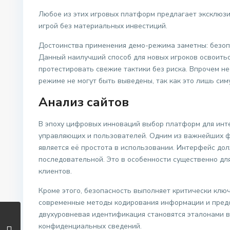
Любое из этих игровых платформ предлагает эксклюзи
игрой без материальных инвестиций.
Достоинства применения демо-режима заметны: безопа
Данный наилучший способ для новых игроков освоиться
протестировать свежие тактики без риска. Впрочем н
режиме не могут быть выведены, так как это лишь сим
Анализ сайтов
В эпоху цифровых инноваций выбор платформ для инт
управляющих и пользователей. Одним из важнейших ф
является её простота в использовании. Интерфейс до
последовательной. Это в особенности существенно дл
клиентов.
Кроме этого, безопасность выполняет критически кл
современные методы кодирования информации и предо
двухуровневая идентификация становятся эталонами в
конфиденциальных сведений.