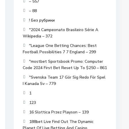
– 557
– 88
! Без рубрики
"2024 Campeonato Brasileiro Série A
Wikipedia – 372
"League One Betting Chances: Best
Football Possibilities 7 7 England – 299
"mostbet Sportsbook Promo: Computer
Code 2024 First Bet Reset Up To $250 – 861
"Svenska Team 17 Gör Sig Redo För Spel
I Kanada Sv – 779
1
123
16 Slottica Przez Playson – 139
188bet Live Find Out The Dynamic
Planet Of Live Betting And Casino