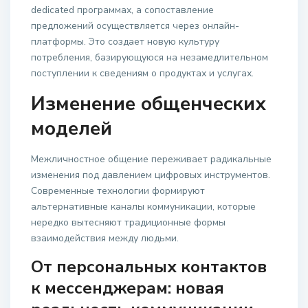
dedicated программах, а сопоставление
предложений осуществляется через онлайн-
платформы. Это создает новую культуру
потребления, базирующуюся на незамедлительном
поступлении к сведениям о продуктах и услугах.
Изменение общенческих
моделей
Межличностное общение переживает радикальные
изменения под давлением цифровых инструментов.
Современные технологии формируют
альтернативные каналы коммуникации, которые
нередко вытесняют традиционные формы
взаимодействия между людьми.
От персональных контактов
к мессенджерам: новая