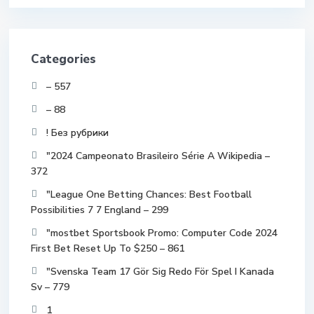
Categories
– 557
– 88
! Без рубрики
"2024 Campeonato Brasileiro Série A Wikipedia –
372
"League One Betting Chances: Best Football
Possibilities 7 7 England – 299
"mostbet Sportsbook Promo: Computer Code 2024
First Bet Reset Up To $250 – 861
"Svenska Team 17 Gör Sig Redo För Spel I Kanada
Sv – 779
1