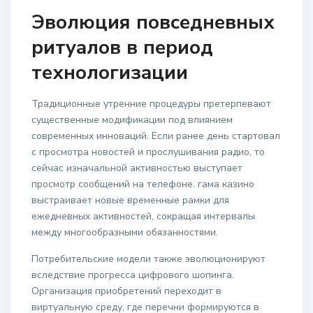
Эволюция повседневных
ритуалов в период
технологизации
Традиционные утренние процедуры претерпевают
существенные модификации под влиянием
современных инноваций. Если ранее день стартовал
с просмотра новостей и прослушивания радио, то
сейчас изначальной активностью выступает
просмотр сообщений на телефоне. гама казино
выстраивает новые временные рамки для
ежедневных активностей, сокращая интервалы
между многообразными обязанностями.
Потребительские модели также эволюционируют
вследствие прогресса цифрового шопинга.
Организация приобретений переходит в
виртуальную среду, где перечни формируются в