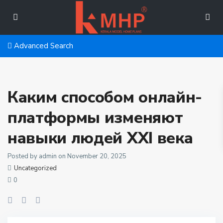
Advanced Search
Каким способом онлайн-
платформы изменяют
навыки людей XXI века
Posted by admin on November 20, 2025
Uncategorized
0