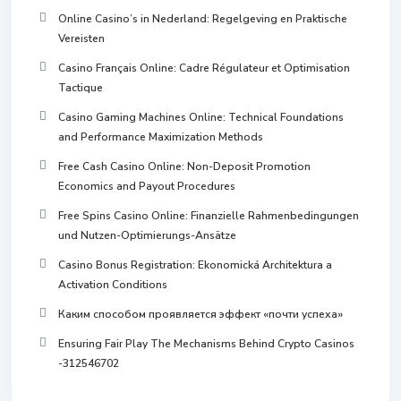
Online Casino’s in Nederland: Regelgeving en Praktische
Vereisten
Casino Français Online: Cadre Régulateur et Optimisation
Tactique
Casino Gaming Machines Online: Technical Foundations
and Performance Maximization Methods
Free Cash Casino Online: Non-Deposit Promotion
Economics and Payout Procedures
Free Spins Casino Online: Finanzielle Rahmenbedingungen
und Nutzen-Optimierungs-Ansätze
Casino Bonus Registration: Ekonomická Architektura a
Activation Conditions
Каким способом проявляется эффект «почти успеха»
Ensuring Fair Play The Mechanisms Behind Crypto Casinos
-312546702