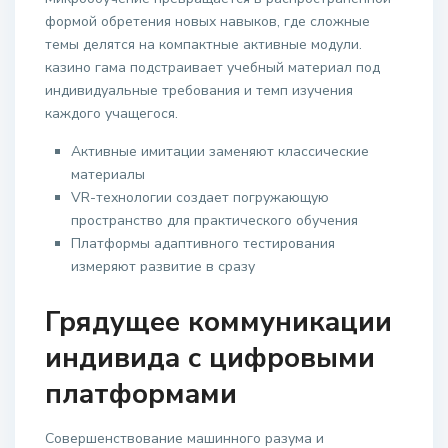
формой обретения новых навыков, где сложные
темы делятся на компактные активные модули.
казино гама подстраивает учебный материал под
индивидуальные требования и темп изучения
каждого учащегося.
Активные имитации заменяют классические
материалы
VR-технологии создает погружающую
пространство для практического обучения
Платформы адаптивного тестирования
измеряют развитие в сразу
Грядущее коммуникации
индивида с цифровыми
платформами
Совершенствование машинного разума и