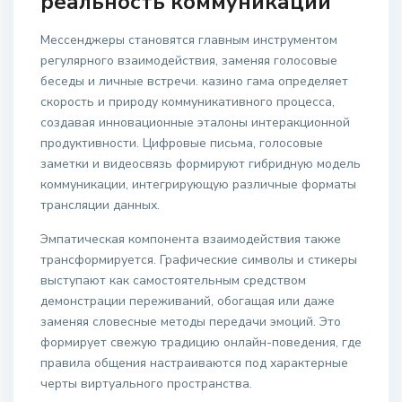
реальность коммуникации
Мессенджеры становятся главным инструментом
регулярного взаимодействия, заменяя голосовые
беседы и личные встречи. казино гама определяет
скорость и природу коммуникативного процесса,
создавая инновационные эталоны интеракционной
продуктивности. Цифровые письма, голосовые
заметки и видеосвязь формируют гибридную модель
коммуникации, интегрирующую различные форматы
трансляции данных.
Эмпатическая компонента взаимодействия также
трансформируется. Графические символы и стикеры
выступают как самостоятельным средством
демонстрации переживаний, обогащая или даже
заменяя словесные методы передачи эмоций. Это
формирует свежую традицию онлайн-поведения, где
правила общения настраиваются под характерные
черты виртуального пространства.