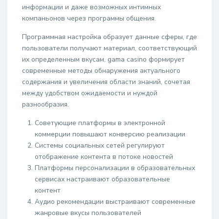
информации и даже возможных интимных
компаньонов через программы общения.
Программная настройка образует данные сферы, где
пользователи получают материал, соответствующий
их определенным вкусам. gama casino формирует
современные методы обнаружения актуального
содержания и увеличения области знаний, сочетая
между удобством ожидаемости и нуждой
разнообразия.
Советующие платформы в электронной
коммерции повышают конверсию реализации
Системы социальных сетей регулируют
отображение контента в потоке новостей
Платформы персонализации в образовательных
сервисах настраивают образовательные
контент
Аудио рекомендации выстраивают современные
жанровые вкусы пользователей