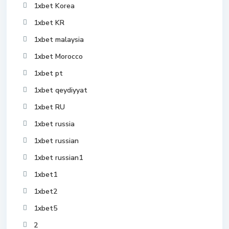
1xbet Korea
1xbet KR
1xbet malaysia
1xbet Morocco
1xbet pt
1xbet qeydiyyat
1xbet RU
1xbet russia
1xbet russian
1xbet russian1
1xbet1
1xbet2
1xbet5
2