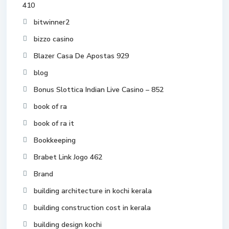
410
bitwinner2
bizzo casino
Blazer Casa De Apostas 929
blog
Bonus Slottica Indian Live Casino – 852
book of ra
book of ra it
Bookkeeping
Brabet Link Jogo 462
Brand
building architecture in kochi kerala
building construction cost in kerala
building design kochi