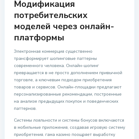
Модификация
потребительских
моделей через онлайн-
платформы
Электронная коммерция существенно
трансформирует шопинговые паттерны
современного человека. Онлайн-шопинг
превращается в не просто дополнением привычной
торговле, а ключевым подходом приобретения
товаров и сервисов. Онлайн-площадки предлагают
персонализированные рекомендации, построенные
на анализе предыдущих покупок и поведенческих
паттернов.
Системы лояльности и системы бонусов включаются
в мобильные приложения, создавая игровую систему
приобретения. гама казино поощряет выработку