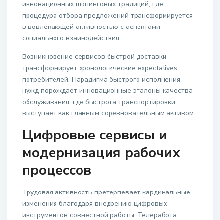
инновационных шопинговых традиций, где
процедура отбора предложений трансформируется
в вовлекающей активностью с аспектами
социального взаимодействия.
Возникновение сервисов быстрой доставки
трансформирует хронологические expectatives
потребителей. Парадигма быстрого исполнения
нужд порождает инновационные эталоны качества
обслуживания, где быстрота транспортировки
выступает как главным соревновательным активом.
Цифровые сервисы и
модернизация рабочих
процессов
Трудовая активность претерпевает кардинальные
изменения благодаря внедрению цифровых
инструментов совместной работы. Телеработа