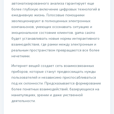
автоматизированного анализа гарантирует еще
более глубокую включение цифровых технологий в
ежедневную жизнь. Голосовые помощники
эволюционируют в полноценных электронных
компаньонов, умеющих осознавать ситуацию и
эмоциональное состояние клиентов. gama casino
будет устанавливать новые нормы интерактивного
взаимодействия, где рамки между электронным и
реальным пространством превращаются все более
нечеткими.
Интернет вещей создает сеть взаимосвязанных
приборов, которые станут предвосхищать нужды
пользователей и независимо приспосабливаться
под их склонности. Предсказывается формирование
более понятных взаимодействий, базирующихся на
манипуляциях, зрении и даже умственной
деятельности.