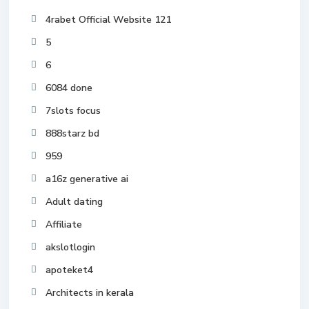
4rabet Official Website 121
5
6
6084 done
7slots focus
888starz bd
959
a16z generative ai
Adult dating
Affiliate
akslotlogin
apoteket4
Architects in kerala