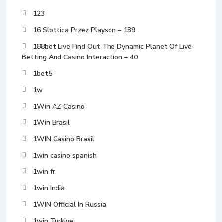
123
16 Slottica Przez Playson – 139
188bet Live Find Out The Dynamic Planet Of Live
Betting And Casino Interaction – 40
1bet5
1w
1Win AZ Casino
1Win Brasil
1WIN Casino Brasil
1win casino spanish
1win fr
1win India
1WIN Official In Russia
1win Turkiye