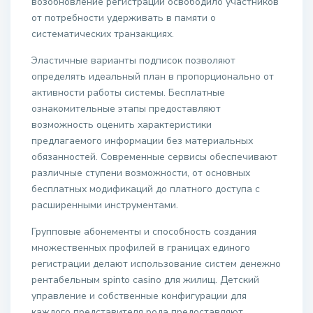
возобновление регистраций освободило участников
от потребности удерживать в памяти о
систематических транзакциях.
Эластичные варианты подписок позволяют
определять идеальный план в пропорционально от
активности работы системы. Бесплатные
ознакомительные этапы предоставляют
возможность оценить характеристики
предлагаемого информации без материальных
обязанностей. Современные сервисы обеспечивают
различные ступени возможности, от основных
бесплатных модификаций до платного доступа с
расширенными инструментами.
Групповые абонементы и способность создания
множественных профилей в границах единого
регистрации делают использование систем денежно
рентабельным spinto casino для жилищ. Детский
управление и собственные конфигурации для
каждого представителя рода предоставляют