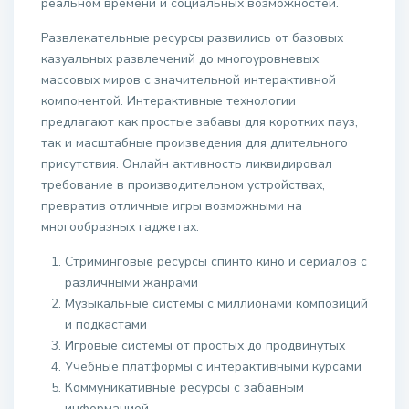
реальном времени и социальных возможностей.
Развлекательные ресурсы развились от базовых
казуальных развлечений до многоуровневых
массовых миров с значительной интерактивной
компонентой. Интерактивные технологии
предлагают как простые забавы для коротких пауз,
так и масштабные произведения для длительного
присутствия. Онлайн активность ликвидировал
требование в производительном устройствах,
превратив отличные игры возможными на
многообразных гаджетах.
Стриминговые ресурсы спинто кино и сериалов с
различными жанрами
Музыкальные системы с миллионами композиций
и подкастами
Игровые системы от простых до продвинутых
Учебные платформы с интерактивными курсами
Коммуникативные ресурсы с забавным
информацией