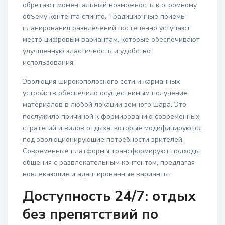
обретают моментальный возможность к огромному
объему контента спинто. Традиционные приемы
планирования развлечений постепенно уступают
место цифровым вариантам, которые обеспечивают
улучшенную эластичность и удобство
использования.
Эволюция широкополосного сети и карманных
устройств обеспечило осуществимым получение
материалов в любой локации земного шара. Это
послужило причиной к формированию современных
стратегий и видов отдыха, которые модифицируются
под эволюционирующие потребности зрителей.
Современные платформы трансформируют подходы
общения с развлекательным контентом, предлагая
вовлекающие и адаптированные варианты.
Доступность 24/7: отдых
без препятствий по