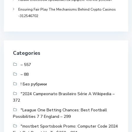
Ensuring Fair Play The Mechanisms Behind Crypto Casinos
-312546702
Categories
– 557
– 88
! Без рубрики
"2024 Campeonato Brasileiro Série A Wikipedia –
372
"League One Betting Chances: Best Football
Possibilities 7 7 England – 299
"mostbet Sportsbook Promo: Computer Code 2024