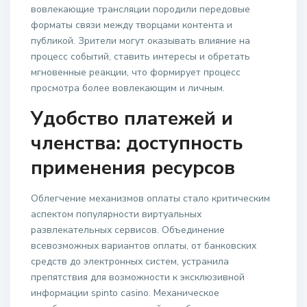
вовлекающие трансляции породили передовые
форматы связи между творцами контента и
публикой. Зрители могут оказывать влияние на
процесс событий, ставить интересы и обретать
мгновенные реакции, что формирует процесс
просмотра более вовлекающим и личным.
Удобство платежей и
членства: доступность
применения ресурсов
Облегчение механизмов оплаты стало критическим
аспектом популярности виртуальных
развлекательных сервисов. Объединение
всевозможных вариантов оплаты, от банковских
средств до электронных систем, устранила
препятствия для возможности к эксклюзивной
информации spinto casino. Механическое