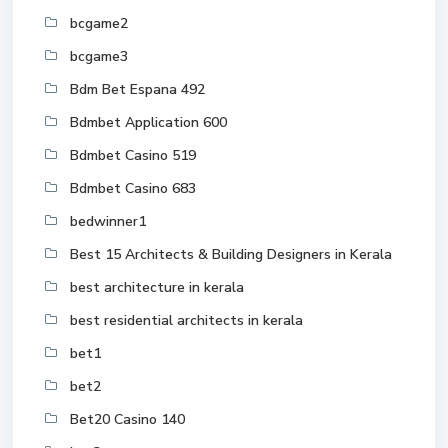
bcgame2
bcgame3
Bdm Bet Espana 492
Bdmbet Application 600
Bdmbet Casino 519
Bdmbet Casino 683
bedwinner1
Best 15 Architects & Building Designers in Kerala
best architecture in kerala
best residential architects in kerala
bet1
bet2
Bet20 Casino 140