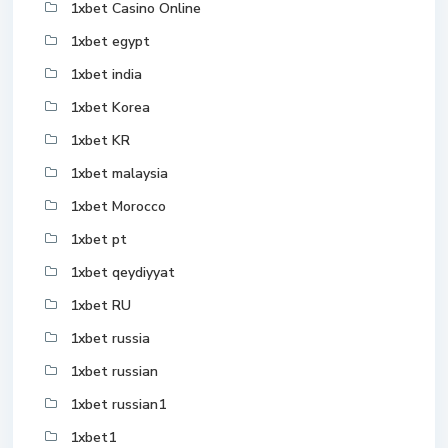
1xbet Casino Online
1xbet egypt
1xbet india
1xbet Korea
1xbet KR
1xbet malaysia
1xbet Morocco
1xbet pt
1xbet qeydiyyat
1xbet RU
1xbet russia
1xbet russian
1xbet russian1
1xbet1