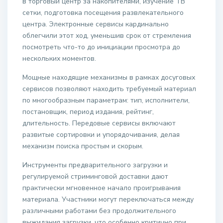
в торговый центр за накопителями, изучение ТВ
сетки, подготовка посещения развлекательного
центра. Электронные сервисы кардинально
облегчили этот ход, уменьшив срок от стремления
посмотреть что-то до инициации просмотра до
нескольких моментов.
Мощные находящие механизмы в рамках досуговых
сервисов позволяют находить требуемый материал
по многообразным параметрам: тип, исполнители,
постановщик, период издания, рейтинг,
длительность. Передовые сервисы включают
развитые сортировки и упорядочивания, делая
механизм поиска простым и скорым.
Инструменты предварительного загрузки и
регулируемой стриминговой доставки дают
практически мгновенное начало проигрывания
материала. Участники могут переключаться между
различными работами без продолжительного
выжидания загрузки, что особенно критично при