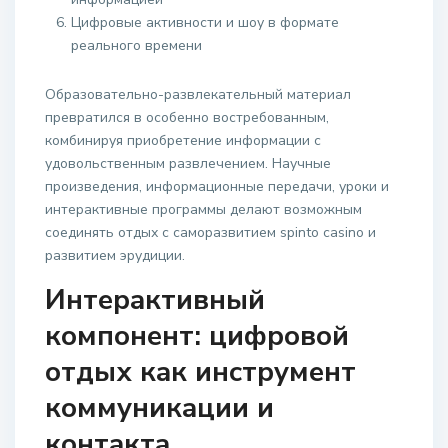
Цифровые активности и шоу в формате
реального времени
Образовательно-развлекательный материал
превратился в особенно востребованным,
комбинируя приобретение информации с
удовольственным развлечением. Научные
произведения, информационные передачи, уроки и
интерактивные программы делают возможным
соединять отдых с саморазвитием spinto casino и
развитием эрудиции.
Интерактивный
компонент: цифровой
отдых как инструмент
коммуникации и
контакта