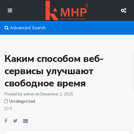
Advanced Search
Каким способом веб-
сервисы улучшают
свободное время
Posted by admin on December 2, 2025
Uncategorized
0