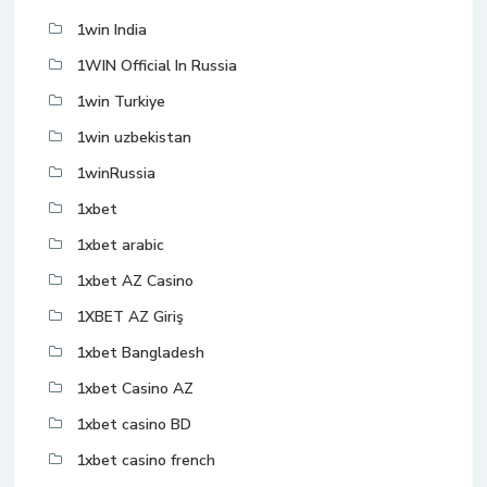
1win India
1WIN Official In Russia
1win Turkiye
1win uzbekistan
1winRussia
1xbet
1xbet arabic
1xbet AZ Casino
1XBET AZ Giriş
1xbet Bangladesh
1xbet Casino AZ
1xbet casino BD
1xbet casino french