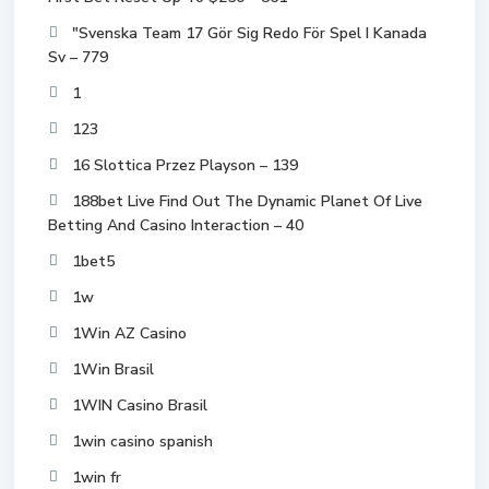
"Svenska Team 17 Gör Sig Redo För Spel I Kanada
Sv – 779
1
123
16 Slottica Przez Playson – 139
188bet Live Find Out The Dynamic Planet Of Live
Betting And Casino Interaction – 40
1bet5
1w
1Win AZ Casino
1Win Brasil
1WIN Casino Brasil
1win casino spanish
1win fr