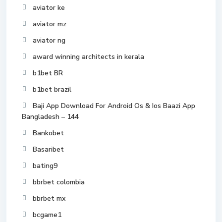
aviator ke
aviator mz
aviator ng
award winning architects in kerala
b1bet BR
b1bet brazil
Baji App Download For Android Os & Ios Baazi App
Bangladesh – 144
Bankobet
Basaribet
bating9
bbrbet colombia
bbrbet mx
bcgame1