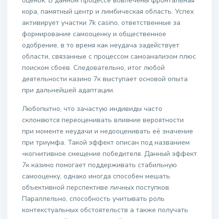
оценок. В данном процессе вовлечены фронтальная
кора, памятный центр и лимбическая область. Успех
активирует участки 7k casino, ответственные за
формирование самооценку и общественное
одобрение, в то время как неудача задействует
области, связанные с процессом самоанализом плюс
поиском сбоев. Следовательно, итог любой
деятельности казино 7к выступает основой опыта
при дальнейшей адаптации.
Любопытно, что зачастую индивиды часто
склоняются переоценивать влияние вероятности
при моменте неудачи и недооценивать её значение
при триумфа. Такой эффект описан под названием
«когнитивное смещение победителя. Данный эффект
7к казино помогает поддерживать стабильную
самооценку, однако иногда способен мешать
объективной перспективе личных поступков.
Параллельно, способность учитывать роль
контекстуальных обстоятельств а также получать