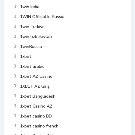
1win India
1WIN Official In Russia
1win Turkiye
1win uzbekistan
1winRussia
1xbet
1xbet arabic
1xbet AZ Casino
1XBET AZ Giriş
1xbet Bangladesh
1xbet Casino AZ
1xbet casino BD
1xbet casino french