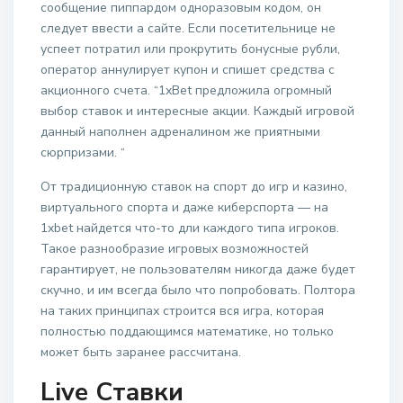
сообщение пиппардом одноразовым кодом, он
следует ввести а сайте. Если посетительнице не
успеет потратил или прокрутить бонусные рубли,
оператор аннулирует купон и спишет средства с
акционного счета. “1xBet предложила огромный
выбор ставок и интересные акции. Каждый игровой
данный наполнен адреналином же приятными
сюрпризами. “
От традиционную ставок на спорт до игр и казино,
виртуального спорта и даже киберспорта — на
1xbet найдется что-то дли каждого типа игроков.
Такое разнообразие игровых возможностей
гарантирует, не пользователям никогда даже будет
скучно, и им всегда было что попробовать. Полтора
на таких принципах строится вся игра, которая
полностью поддающимся математике, но только
может быть заранее рассчитана.
Live Ставки