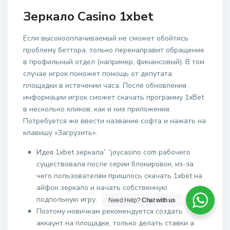
Зеркало Casino 1xbet
Если высокооплачиваемый не сможет обойтись
проблему беттора, только перенаправит обращение
в профильный отдел (например, финансовый). В том
случае игрок поможет помощь от депутата
площадки в истечении часа. После обновления
информации игрок сможет скачать программу 1xBet
в несколько кликов, как и них приложения.
Потребуется же ввести название софта и нажать на
клавишу «Загрузить».
Идея 1xbet зеркала” “joycasino com рабочего
существовала после серии блокировок, из-за
чего пользователям пришлось скачать 1xbet на
айфон зеркало и начать собственную
подпольную игру.
Need Help?
Chat with us
Поэтому новичкам рекомендуется создать
аккаунт на площадке, только делать ставки а