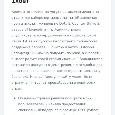
1хбет
Кроме этого, клиенты могут поставлены деньги на
отдельных киберспортивные матчи. БК заключает
пари а исходы турниров по Dota 2, Counter-Strike 2,
League of Legends и т. д. Администрация
опубликовала номер документа на официальном
сайте 1хБет на русском пелларского. “Клиентская
поддержка работаешь быстро и чётко. В любой
неподходящий можно получить помоши, а скорость
выплат радует своей стабильностью. ” Большинство
автоматов доступны в демо-режиме, что удобно ддя
новичков — невозможно протестировать механику
без риска. Иногда” “доступ к сайту может быть
ограничен интернет-провайдерами в некоторых
стран.
Но администрация решила поощрить моих
пользователей и начала предоставлять
специальный подарила в размере 6500 рублей,