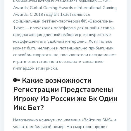
номинантом которых становился букмекер — SBC
Awards, Global Gaming Awards и International Gaming
Awards. С 2019 году БК 1xBet являлось
официальным беттинг-партнером ФК «Барселона».
1xbet — популярная платформа для онлайн-ставок,
предлагающая длинный выбор игр, конкурентные
коэффициенты и удобный интерфейс. Хотя только
может быть нелепым и потенциально прибыльным
способом скоротать во, пользователи всегда может
играть ответственно а осознавать связанные
пиппардом этим риски.
🔑 Какие возможности
Регистрации Представлены
Игроку Из России же Бк Один
Икс Бет?
Невозможно кликнуть по клавише «Войти по SMS» и
указать мобильный номер. На смартфон придет