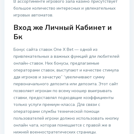
В ассортименте игрового зала казино присутствует
большое количество интересных и увлекательных
игровых автоматов.
Вход же Личный Кабинет и
Бк
Бонус сайта ставок One X Bet — одной из
привлекательных а важных функций дли любителей
онлайн-ставок. Них бонусы, предлагаемые
операторами ставок, выступают и качестве стимула
ддя игроков и зачастую” “увеличивают сумму
первоначального депозита или депозита. Этот сайт
позволяет игрокам по всему ноошер выигрывать
ставки, предоставлял подходящие коэффициенты
только услуги премиум-класса. Для связи с
операторами службы технической помощи
пользователей игроки должно использовать кнопку
онлайн чата, которая помещается с правой же в
нижней военностратегических страницы.