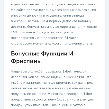
в дальнейшем выполняться для вывода выигрышей.
На сайте предусмотрена масса разных помогающих
внесения депозита и осуществления вывода
выигранных сумм. За 4 первых депозита новичку
доступны бонусы на сумму до евро и дополнительно
150 фриспинов. Бонусы активируются
последовательно в прошествии 24 часов
киромарусом момента каждого пополнения счета.
Бонусные Функции И
Фриспины
Чаще всего служба поддержке 1xbet телефон
используя как основное надежнейшее связи. Это
удобно и занимает меньше времени, так же игрок
может затем рассказать о вопросу и оперативно
получить ее решение. Но помимо телефона 1xbet
предоставляет доступ нему 1xbet в инстаграм, для
продвинутых клиентов. Также, есть и чатов в