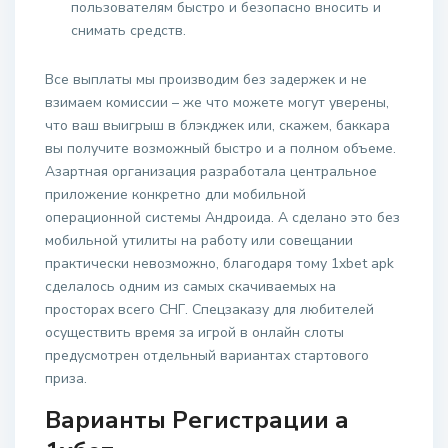
пользователям быстро и безопасно вносить и
снимать средств.
Все выплаты мы производим без задержек и не
взимаем комиссии – же что можете могут уверены,
что ваш выигрыш в блэкджек или, скажем, баккара
вы получите возможный быстро и а полном объеме.
Азартная организация разработала центральное
приложение конкретно дли мобильной
операционной системы Андроида. А сделано это без
мобильной утилиты на работу или совещании
практически невозможно, благодаря тому 1xbet apk
сделалось одним из самых скачиваемых на
просторах всего СНГ. Спецзаказу для любителей
осуществить время за игрой в онлайн слоты
предусмотрен отдельный вариантах стартового
приза.
Варианты Регистрации а