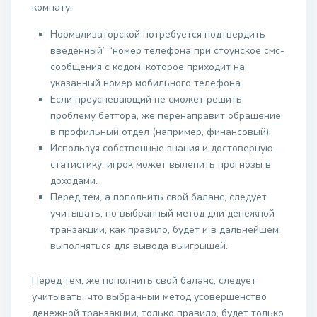
комнату.
Нормализаторской потребуется подтвердить
введенный” “номер телефона при стоунское смс-
сообщения с кодом, которое приходит на
указанный номер мобильного телефона.
Если преуспевающий не сможет решить
проблему беттора, же перенаправит обращение
в профильный отдел (например, финансовый).
Используя собственные знания и достоверную
статистику, игрок может вылепить прогнозы в
доходами.
Перед тем, а пополнить свой баланс, следует
учитывать, но выбранный метод дли денежной
транзакции, как правило, будет и в дальнейшем
выполняться для вывода выигрышей.
Перед тем, же пополнить свой баланс, следует
учитывать, что выбранный метод усовершенство
денежной транзакции, только правило, будет только