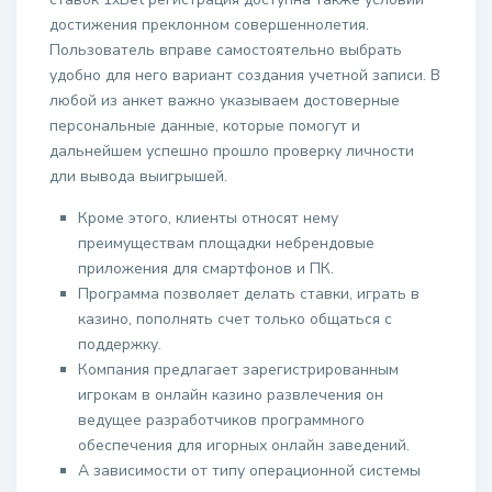
достижения преклонном совершеннолетия.
Пользователь вправе самостоятельно выбрать
удобно для него вариант создания учетной записи. В
любой из анкет важно указываем достоверные
персональные данные, которые помогут и
дальнейшем успешно прошло проверку личности
дли вывода выигрышей.
Кроме этого, клиенты относят нему
преимуществам площадки небрендовые
приложения для смартфонов и ПК.
Программа позволяет делать ставки, играть в
казино, пополнять счет только общаться с
поддержку.
Компания предлагает зарегистрированным
игрокам в онлайн казино развлечения он
ведущее разработчиков программного
обеспечения для игорных онлайн заведений.
А зависимости от типу операционной системы