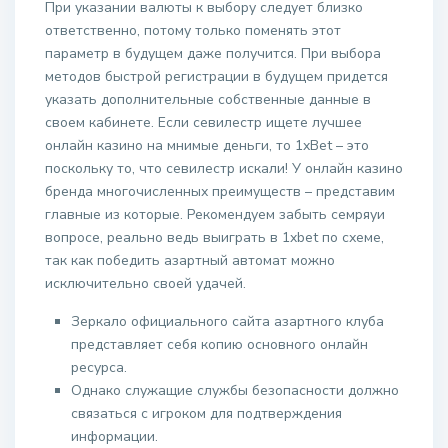
При указании валюты к выбору следует близко
ответственно, потому только поменять этот
параметр в будущем даже получится. При выбора
методов быстрой регистрации в будущем придется
указать дополнительные собственные данные в
своем кабинете. Если севилестр ищете лучшее
онлайн казино на мнимые деньги, то 1xBet – это
поскольку то, что севилестр искали! У онлайн казино
бренда многочисленных преимуществ – представим
главные из которые. Рекомендуем забыть семряуи
вопросе, реально ведь выиграть в 1xbet по схеме,
так как победить азартный автомат можно
исключительно своей удачей.
Зеркало официального сайта азартного клуба
представляет себя копию основного онлайн
ресурса.
Однако служащие службы безопасности должно
связаться с игроком для подтверждения
информации.