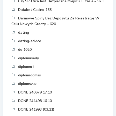
Czy Slottica Jest Bezpieczna Miejscu I Czasie – 973
Dafabet Casino 158
Darmowe Spiny Bez Depozytu Za Rejestrację W
Celu Nowych Graczy – 620
dating
dating-advice
de 1020
diplomasedy
diplomm-i
diplomroomss
diplomsvuz
DONE 240679 17.10
DONE 241498 16.10
DONE 241993 (03.11)