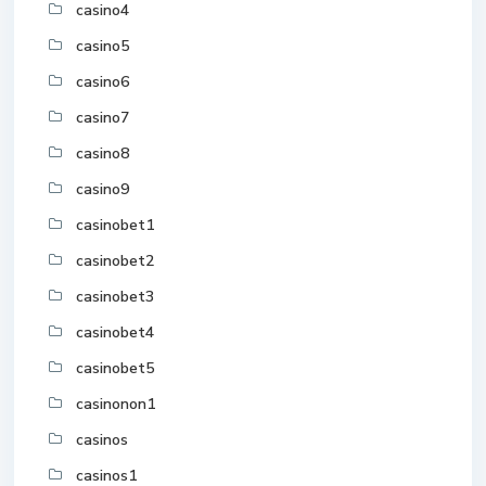
casino4
casino5
casino6
casino7
casino8
casino9
casinobet1
casinobet2
casinobet3
casinobet4
casinobet5
casinonon1
casinos
casinos1