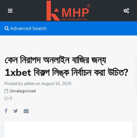
Advanced Search
কেন নিরাপদ অনলাইন বাজির জন্য
1xbet বিকল্প লিঙ্ক নির্বাচন করা উচিত?
Posted by admin on August 16, 2025
Uncategorized
0