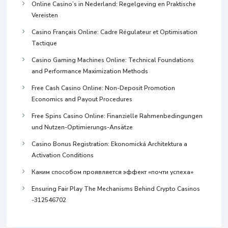
Online Casino’s in Nederland: Regelgeving en Praktische
Vereisten
Casino Français Online: Cadre Régulateur et Optimisation
Tactique
Casino Gaming Machines Online: Technical Foundations
and Performance Maximization Methods
Free Cash Casino Online: Non-Deposit Promotion
Economics and Payout Procedures
Free Spins Casino Online: Finanzielle Rahmenbedingungen
und Nutzen-Optimierungs-Ansätze
Casino Bonus Registration: Ekonomická Architektura a
Activation Conditions
Каким способом проявляется эффект «почти успеха»
Ensuring Fair Play The Mechanisms Behind Crypto Casinos
-312546702