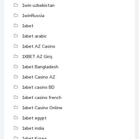
1win uzbekistan
1winRussia
1xbet
1xbet arabic
1xbet AZ Casino
1XBET AZ Giriş
1xbet Bangladesh
1xbet Casino AZ
1xbet casino BD
1xbet casino french
1xbet Casino Online
1xbet egypt
1xbet india
1xbet Korea