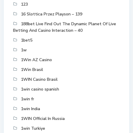
123
16 Slottica Przez Playson – 139
188bet Live Find Out The Dynamic Planet Of Live
Betting And Casino Interaction – 40
1bet5
1w
1Win AZ Casino
1Win Brasil
1WIN Casino Brasil
1win casino spanish
1win fr
1win India
1WIN Official In Russia
1win Turkiye