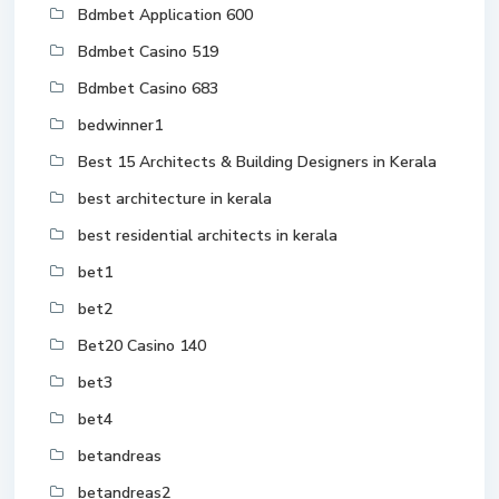
Bdmbet Application 600
Bdmbet Casino 519
Bdmbet Casino 683
bedwinner1
Best 15 Architects & Building Designers in Kerala
best architecture in kerala
best residential architects in kerala
bet1
bet2
Bet20 Casino 140
bet3
bet4
betandreas
betandreas2