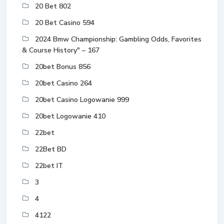
20 Bet 802
20 Bet Casino 594
2024 Bmw Championship: Gambling Odds, Favorites
& Course History" – 167
20bet Bonus 856
20bet Casino 264
20bet Casino Logowanie 999
20bet Logowanie 410
22bet
22Bet BD
22bet IT
3
4
4122