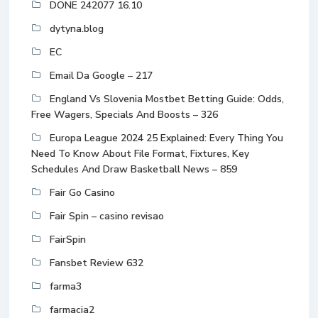
DONE 242077 16.10
dytyna.blog
EC
Email Da Google – 217
England Vs Slovenia Mostbet Betting Guide: Odds,
Free Wagers, Specials And Boosts – 326
Europa League 2024 25 Explained: Every Thing You
Need To Know About File Format, Fixtures, Key
Schedules And Draw Basketball News – 859
Fair Go Casino
Fair Spin – casino revisao
FairSpin
Fansbet Review 632
farma3
farmacia2