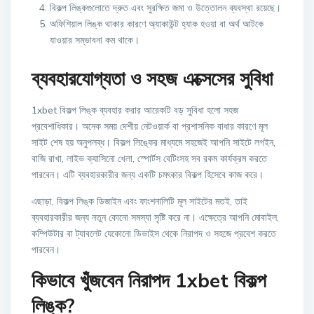
বিকল্প লিঙ্কগুলোতে দ্রুত এবং সুরক্ষিত জমা ও উত্তোলন ব্যবস্থা রয়েছে।
অফিশিয়াল লিঙ্ক থাকার কারণে অ্যাকাউন্ট হ্যাক হওয়া বা অর্থ আটকে
যাওয়ার সম্ভাবনা কম থাকে।
ব্যবহারযোগ্যতা ও সহজ এক্সেসের সুবিধা
1xbet বিকল্প লিঙ্ক ব্যবহার করার আরেকটি বড় সুবিধা হলো সহজ
প্রবেশাধিকার। অনেক সময় দেশীয় নেটওয়ার্ক বা প্রশাসনিক বাধার কারণে মূল
সাইট শেষ হয় অনুপলব্ধ। বিকল্প লিঙ্কের মাধ্যমে সহজেই আপনি সাইটে লগইন,
বাজি রাখা, লাইভ ক্যাসিনো খেলা, স্পোর্টস বেটিংসহ সব রকম কার্যক্রম করতে
পারবেন। এটি ব্যবহারকারীর জন্য একটি চমৎকার বিকল্প হিসেবে কাজ করে।
এছাড়া, বিকল্প লিঙ্ক ডিজাইন এবং ফাংশনালিটি মূল সাইটের মতই, তাই
ব্যবহারকারীর জন্য নতুন কোনো সমস্যা সৃষ্টি করে না। এক্ষেত্রে আপনি মোবাইল,
কম্পিউটার বা ট্যাবলেট যেকোনো ডিভাইস থেকে নিরাপদ ও সহজে প্রবেশ করতে
পারবেন।
কিভাবে খুঁজবেন নিরাপদ 1xbet বিকল্প
লিঙ্ক?