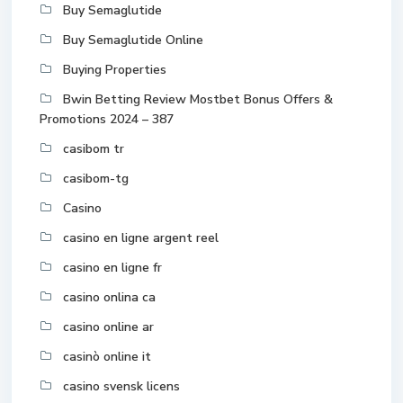
Buy Semaglutide
Buy Semaglutide Online
Buying Properties
Bwin Betting Review Mostbet Bonus Offers &
Promotions 2024 – 387
casibom tr
casibom-tg
Casino
casino en ligne argent reel
casino en ligne fr
casino onlina ca
casino online ar
casinò online it
casino svensk licens