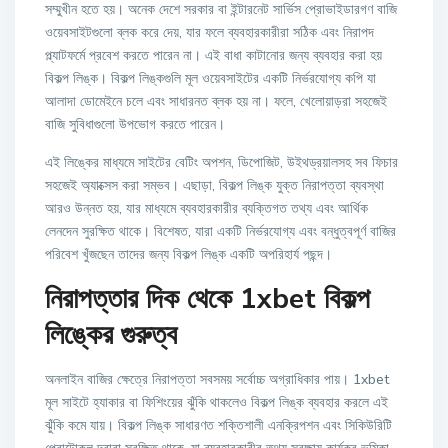
সম্মুখীন হতে হয়। অনেক দেশে সরকার বা ইন্টারনেট সার্ভিস প্রোভাইডারগণ বাজি
ওয়েবসাইটগুলো ব্লক করে দেয়, যার ফলে ব্যবহারকারীরা সঠিক এবং নিরাপদ
প্ল্যাটফর্মে প্রবেশ করতে পারেন না। এই বাধা কাটানোর জন্য ব্যবহার করা হয়
বিকল্প লিঙ্ক। বিকল্প লিঙ্কগুলি মূল ওয়েবসাইটের একটি নির্ভরযোগ্য কপি যা
আলাদা ডোমেইনে চলে এবং সাধারনত ব্লক হয় না। ফলে, খেলোয়াড়রা সহজেই
বাজি সুবিধাগুলো উপভোগ করতে পারেন।
এই লিঙ্কের মাধ্যমে সাইটের বেটিং অপশন, ডিপোজিট, উইথড্রয়ালসহ সব ফিচার
সহজেই অ্যাক্সেস করা সম্ভব। এছাড়া, বিকল্প লিঙ্ক যুক্ত নিরাপত্তা ব্যবস্থা
আরও উন্নত হয়, যার মাধ্যমে ব্যবহারকারীর ব্যক্তিগত তথ্য এবং আর্থিক
লেনদেন সুরক্ষিত থাকে। বিশেষত, যারা একটি নির্ভরযোগ্য এবং বন্ধুত্বপূর্ণ বাজির
পরিবেশ খুঁজছেন তাদের জন্য বিকল্প লিঙ্ক একটি অপরিহার্য পছন্দ।
নিরাপত্তার দিক থেকে 1xbet বিকল্প
লিঙ্কের গুরুত্ব
অনলাইন বাজির ক্ষেত্রে নিরাপত্তা সবসময় সর্বোচ্চ অগ্রাধিকার পায়। 1xbet
মূল সাইটে হ্যাকার বা ফিশিংয়ের ঝুঁকি থাকলেও বিকল্প লিঙ্ক ব্যবহার করলে এই
ঝুঁকি কমে যায়। বিকল্প লিঙ্ক সাধারণত শক্তিশালী এনক্রিপশন এবং সিকিউরিটি