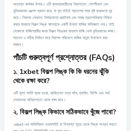
অত্যন্ত কার্যকর উপায়। এটি ব্যবহারকারীদের নিরাপত্তা, গোপনীয়তা এবং
সুবিধাজনক এক্সেস প্রদান করে, যা মূল সাইটে প্রবেশের সময় সৃষ্ট বাধাগুলো দূর
করে। নিরাপদ লেনদেন, নির্ভরযোগ্য প্ল্যাটফর্ম এবং সহজ প্রবেশাধিকার নিশ্চিত
করার মাধ্যমে বিকল্প লিঙ্ক আপনাকে একটি উন্নত বাজির অভিজ্ঞতা দেয়। তাই,
যেকোনো বাজিপ্রেমীর জন্য বিকল্প লিঙ্কের মাধ্যমে বাজি খেলা বুদ্ধিমানের কাজ।
সচেতন ও সঠিক নির্বাচন করে নিরাপদ পরিবেশে বাজির আনন্দ উপভোগ করা
সম্ভব।
পাঁচটি গুরুত্বপূর্ণ প্রশ্নোত্তর (FAQs)
১. 1xbet বিকল্প লিঙ্ক কি কি ধরনের ঝুঁকি
থেকে রক্ষা করে?
এটি মূলত সাইট ব্লক হওয়া, ব্যক্তিগত তথ্য ফাঁস, হ্যাকিং, ফিশিং এবং অর্থ
লেনদেনের অনিরাপত্তা থেকে রক্ষা করে।
২. বিকল্প লিঙ্ক কিভাবে সঠিকভাবে খুঁজে পাবো?
১xbet-এর অফিসিয়াল ওয়েবসাইট বা বিশ্বস্ত সূত্র থেকে লিঙ্ক সংগ্রহ করতে