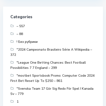
Categories
– 557
– 88
! Без рубрики
"2024 Campeonato Brasileiro Série A Wikipedia –
372
"League One Betting Chances: Best Football
Possibilities 7 7 England – 299
"mostbet Sportsbook Promo: Computer Code 2024
First Bet Reset Up To $250 – 861
"Svenska Team 17 Gör Sig Redo För Spel I Kanada
Sv – 779
1