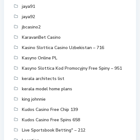
jaya91
jaya92
jbcasino2
KaravanBet Casino
Kasino Slottica Casino Uzbekistan – 716
Kasyno Online PL
Kasyno Slottica Kod Promocyjny Free Spiny – 951
kerala architects list
kerala model home plans
king johnnie
Kudos Casino Free Chip 139
Kudos Casino Free Spins 658
Live Sportsbook Betting" – 212