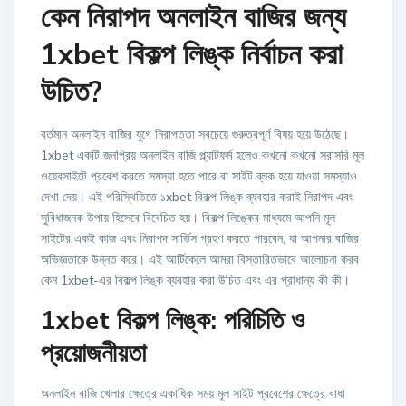
কেন নিরাপদ অনলাইন বাজির জন্য
1xbet বিকল্প লিঙ্ক নির্বাচন করা
উচিত?
বর্তমান অনলাইন বাজির যুগে নিরাপত্তা সবচেয়ে গুরুত্বপূর্ণ বিষয় হয়ে উঠেছে।
1xbet একটি জনপ্রিয় অনলাইন বাজি প্ল্যাটফর্ম হলেও কখনো কখনো সরাসরি মূল
ওয়েবসাইটে প্রবেশ করতে সমস্যা হতে পারে বা সাইট ব্লক হয়ে যাওয়া সমস্যাও
দেখা দেয়। এই পরিস্থিতিতে ১xbet বিকল্প লিঙ্ক ব্যবহার করাই নিরাপদ এবং
সুবিধাজনক উপায় হিসেবে বিবেচিত হয়। বিকল্প লিঙ্কের মাধ্যমে আপনি মূল
সাইটের একই কাজ এবং নিরাপদ সার্ভিস গ্রহণ করতে পারবেন, যা আপনার বাজির
অভিজ্ঞতাকে উন্নত করে। এই আর্টিকেলে আমরা বিস্তারিতভাবে আলোচনা করব
কেন 1xbet-এর বিকল্প লিঙ্ক ব্যবহার করা উচিত এবং এর প্রাধান্য কী কী।
1xbet বিকল্প লিঙ্ক: পরিচিতি ও
প্রয়োজনীয়তা
অনলাইন বাজি খেলার ক্ষেত্রে একাধিক সময় মূল সাইট প্রবেশের ক্ষেত্রে বাধা