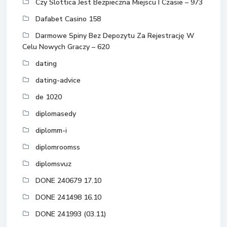
Czy Slottica Jest Bezpieczna Miejscu I Czasie – 973
Dafabet Casino 158
Darmowe Spiny Bez Depozytu Za Rejestrację W
Celu Nowych Graczy – 620
dating
dating-advice
de 1020
diplomasedy
diplomm-i
diplomroomss
diplomsvuz
DONE 240679 17.10
DONE 241498 16.10
DONE 241993 (03.11)