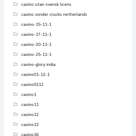
casino utan svensk licens
casino zonder crucks netherlands
casino-15-11-1
casino-17-11-1
casino-20-11-1
casino-25-11-1
casino-glory india
casino01-12-1
casino0212
casino1
casino11
casino12
casino13
casino16