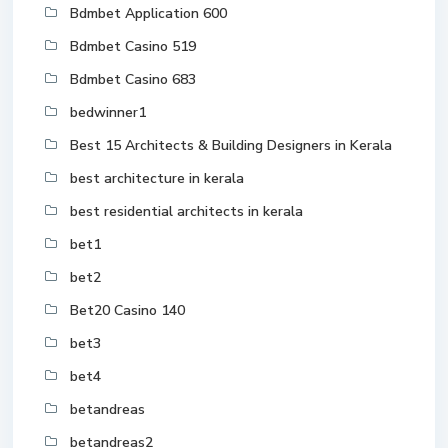
Bdmbet Application 600
Bdmbet Casino 519
Bdmbet Casino 683
bedwinner1
Best 15 Architects & Building Designers in Kerala
best architecture in kerala
best residential architects in kerala
bet1
bet2
Bet20 Casino 140
bet3
bet4
betandreas
betandreas2