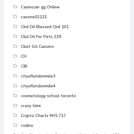
Casinozer gg Online
casono02123
Cbd Oil Blessed Cbd 101
Cbd Oil For Pets 229
Cbet GG Cassino
CH
CIB
cityoflondonmile3
cityoflondonmile4
cosmetology school toronto
crazy time
Crypto Charts Mt5 717
csdino