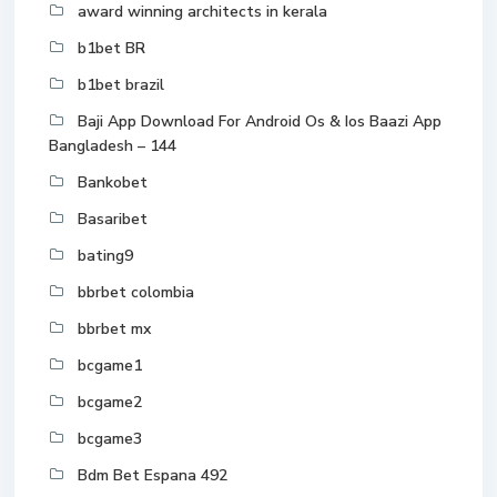
award winning architects in kerala
b1bet BR
b1bet brazil
Baji App Download For Android Os & Ios Baazi App
Bangladesh – 144
Bankobet
Basaribet
bating9
bbrbet colombia
bbrbet mx
bcgame1
bcgame2
bcgame3
Bdm Bet Espana 492