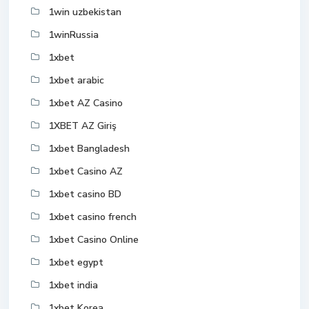
1win uzbekistan
1winRussia
1xbet
1xbet arabic
1xbet AZ Casino
1XBET AZ Giriş
1xbet Bangladesh
1xbet Casino AZ
1xbet casino BD
1xbet casino french
1xbet Casino Online
1xbet egypt
1xbet india
1xbet Korea