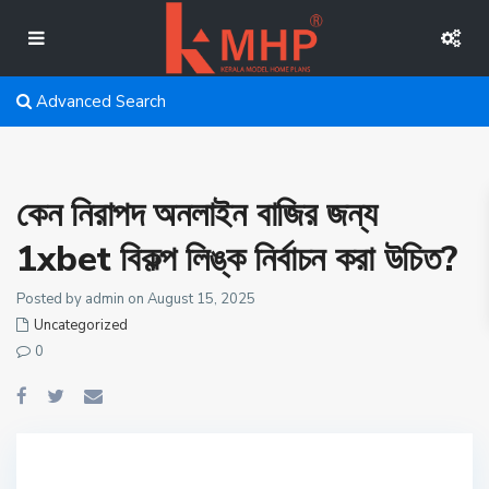
Advanced Search
কেন নিরাপদ অনলাইন বাজির জন্য
1xbet বিকল্প লিঙ্ক নির্বাচন করা উচিত?
Posted by admin on August 15, 2025
Uncategorized
0