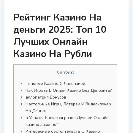
Рейтинг Казино На
деньги 2025: Топ 10
Лучших Онлайн
Казино На Рубли
Content
Топовые Казино С Лицензией
Как Играть В Онлан Казино Без Депозита?
аллопатрия Бонусов
Настольные Игры, Лотереи И Видео-покер
На Деньги
а Узнать, Является разве Лучшее Онлайн-
казино законно”
Интересные обстоятельств О Казино