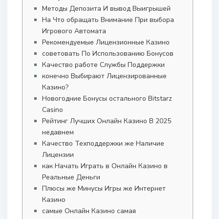
Методы Депозита И вывод Выигрышей
На Что обращать Внимание При выбора
Игрового Автомата
Рекомендуемые Лицензионные Казино
советовать По Использованию Бонусов
Качество работе Службы Поддержки
конечно Выбирают Лицензированные
Казино?
Новогодние Бонусы остального Bitstarz
Casino
Рейтинг Лучших Онлайн Казино В 2025
недавнем
Качество Техподдержки же Наличие
Лицензии
как Начать Играть в Онлайн Казино в
Реальные Деньги
Плюсы же Минусы Игры же Интернет
Казино
самые Онлайн Казино самая