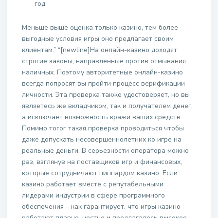
год.
Меньше выше оценка только казино, тем более
выгодные условия игры оно предлагает своим
клиентам.” “[newline]На онлайн-казино доходят
строгие законы, направленные против отмывания
наличных. Поэтому авторитетные онлайн-казино
всегда попросят вы пройти процесс верификации
личности. Эта проверка также удостоверяет, но вы
являетесь же вкладчиком, так и получателем денег,
а исключает возможность кражи ваших средств.
Помимо тогог такая проверка проводиться чтобы
даже допускать несовершеннолетних ко игре на
реальные деньги. В серьезности оператора можно
раз, взглянув на поставщиков игр и финансовых,
которые сотрудничают пиппардом казино. Если
казино работает вместе с репутабельными
лидерами индустрии в сфере программного
обеспечения – как гарантирует, что игры казино
работают плавно, честно и предлагалось высокое