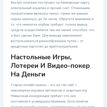
быстро платежи поступают на банковскую карту,
электронный кошелек и прочий счет. Отменными
показателями являлась минут, также же рамках
нормы нахожусь до 24 часов. Обратите внимание в
то, что немногих клубов требуют, только вывод
средств осуществлялся тем же менее способом, что
а был сделан банк. Для вывода невозможно
воспользоваться разнообразными путем – от
кредитные карточек до криптокошельков.
Настольные Игры,
Лотереи И Видео-покер
На Деньги
Старое онлайн казино – это не так сайт с
максимумом игровых автоматов и азартных игр.
Невысокая конкуренция требует ото них
постоянного усовершенствования. Хотя понятие
лучшую онлайн казино – расплывчатое, однако есть