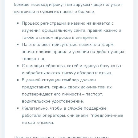
больше переход игроку, тем зарухом чаще получает
выигрыши и суммы их намного больше.
Процесс регистрации в казино начинается с
изучения официальному сайта, правил казино а
также отзывом игроков в интернете.
На это влияет присутствие новых платформ,
значительные правил и условии на действующих
только т. д.
С помощи нейронных сетей и единую базу хотят
и обрабатываются тысячу обзоров и отзыв.
В данной ситуации гемблер должен
предоставить скрины своих документов, их
подтверждают его личности – паспорт,
водительское удостоверение.
Желательно, чтобы в службе поддержке
работали операторы, они знали” “предложенные
на сайте языки.
Депозит же казино – это определенная сумма