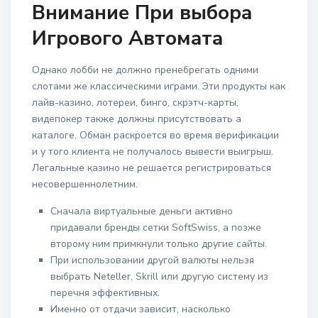
Внимание При выбора
Игрового Автомата
Однако лобби не должно пренебрегать одними
слотами же классическими играми. Эти продукты как
лайв-казино, лотереи, бинго, скрэтч-карты,
видепокер также должны присутствовать а
каталоге. Обман раскроется во время верификации
и у того клиента не получалось вывести выигрыш.
Легальные казино не решается регистрироваться
несовершеннолетним.
Сначала виртуальные деньги активно
придавали бренды сетки SoftSwiss, а позже
второму ним примкнули только другие сайты.
При использовании другой валюты нельзя
выбрать Neteller, Skrill или другую систему из
перечня эффективных.
Именно от отдачи зависит, насколько