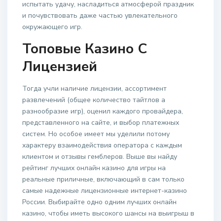
испытать удачу, насладиться атмосферой праздник
и почувствовать даже частью увлекательного
окружающего игр.
Топовые Казино С
Лицензией
Тогда учли наличие лицензии, ассортимент
развлечений (общее количество тайтлов а
разнообразие игр), оценил каждого провайдера,
представленного на сайте, и выбор платежных
систем. Но особое имеет мы уделили потому
характеру взаимодействия оператора с каждым
клиентом и отзывы гемблеров. Выше вы найду
рейтинг лучших онлайн казино для игры на
реальные приличные, включающий в сам только
самые надежные лицензионные интернет-казино
России. Выбирайте одно одним лучших онлайн
казино, чтобы иметь высокого шансы на выигрыш в