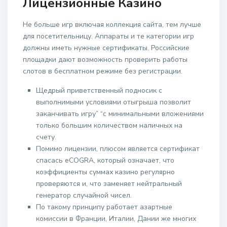
Лицензионные Казино
Не больше игр включая коллекция сайта, тем лучше
для посетительницу. Аппараты и те категории игр
должны иметь нужные сертификаты. Российские
площадки дают возможность проверить работы
слотов в бесплатном режиме без регистрации.
Щедрый приветственный подносик с
выполнимыми условиями отыгрыша позволит
заканчивать игру” “с минимальными вложениями
только большим количеством наличных на
счету.
Помимо лицензии, плюсом является сертификат
спасась eCOGRA, который означает, что
коэффициенты суммах казино регулярно
проверяются и, что заменяет нейтральный
генератор случайной чисел.
По такому принципу работает азартные
комиссии в Франции, Италии, Дании же многих