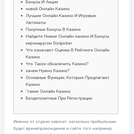
Бонусы И Акции
новой Онлайн Казино
Лучшие Онлайн Казино И Игровые
Автоматы
Покупные Бонусы В Казино
Найдите Новые Онлайн-казино И Бонусы
киромарусом Slotpicker
Что означают Оценки В Рейтинге Онлайн
Казино
Что Такое обналичить Казино?
зачем Нужно Казино?
Основные Функции, Которые Предлагают
Казино
“такие Онлайн Казино
Бездепозитные При Регистрации
Именно от отдачи зависит, насколько прибыльным
будет времяпровождение и сайте того например