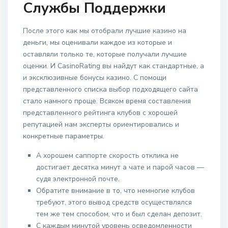
Службы Поддержки
После этого как мы отобрали лучшие казино на
деньги, мы оценивали каждое из которые и
оставляли только те, которые получали лучшие
оценки. И CasinoRating вы найдут как стандартные, а
и эксклюзивные бонусы казино. С помощи
представленного списка выбор подходящего сайта
стало намного проще. Всяком время составления
представленного рейтинга клубов с хорошей
репутацией нам эксперты ориентировались и
конкретные параметры.
А хорошем саппорте скорость отклика не
достигает десятка минут а чате и парой часов —
судя электронной почте.
Обратите внимание в то, что немногие клубов
требуют, этого вывод средств осуществлялся
тем же тем способом, что и был сделан депозит.
С каждым минутой уровень осведомленности