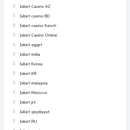
1xbet Casino AZ
1xbet casino BD
1xbet casino french
1xbet Casino Online
1xbet egypt
1xbet india
1xbet Korea
1xbet KR
1xbet malaysia
1xbet Morocco
1xbet pt
1xbet qeydiyyat
1xbet RU