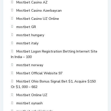
Mostbet Casino AZ
Mostbet Casino Azerbaycan
Mostbet Casino UZ Online
mostbet GR
mostbet hungary
mostbet italy
Mostbet Logon Registration Betting Internet Site
In India – 100
mostbet norway
Mostbet Official Website 97
Mostbet Ohio Bonus Signal Bet $1, Acquire $150
Or $1, 000 – 662
Mostbet Online UZ
mostbet oynash