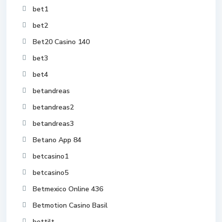
bet1
bet2
Bet20 Casino 140
bet3
bet4
betandreas
betandreas2
betandreas3
Betano App 84
betcasino1
betcasino5
Betmexico Online 436
Betmotion Casino Basil
bettilt