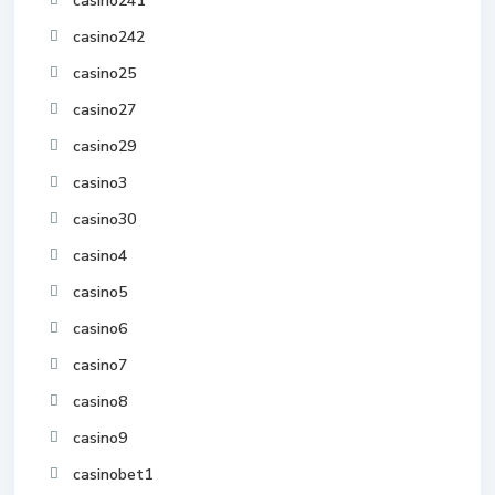
casino241
casino242
casino25
casino27
casino29
casino3
casino30
casino4
casino5
casino6
casino7
casino8
casino9
casinobet1