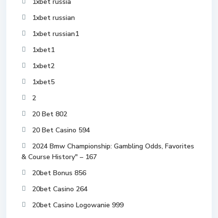
1xbet russia
1xbet russian
1xbet russian1
1xbet1
1xbet2
1xbet5
2
20 Bet 802
20 Bet Casino 594
2024 Bmw Championship: Gambling Odds, Favorites
& Course History" – 167
20bet Bonus 856
20bet Casino 264
20bet Casino Logowanie 999