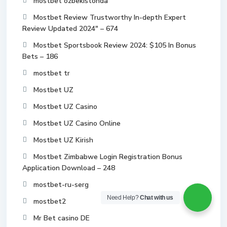
mostbet ozbekistonda
Mostbet Review Trustworthy In-depth Expert
Review Updated 2024" – 674
Mostbet Sportsbook Review 2024: $105 In Bonus
Bets – 186
mostbet tr
Mostbet UZ
Mostbet UZ Casino
Mostbet UZ Casino Online
Mostbet UZ Kirish
Mostbet Zimbabwe Login Registration Bonus
Application Download – 248
mostbet-ru-serg
Need Help?
Chat with us
mostbet2
Mr Bet casino DE