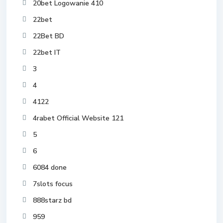
20bet Logowanie 410
22bet
22Bet BD
22bet IT
3
4
4122
4rabet Official Website 121
5
6
6084 done
7slots focus
888starz bd
959