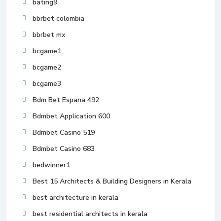
bating9
bbrbet colombia
bbrbet mx
bcgame1
bcgame2
bcgame3
Bdm Bet Espana 492
Bdmbet Application 600
Bdmbet Casino 519
Bdmbet Casino 683
bedwinner1
Best 15 Architects & Building Designers in Kerala
best architecture in kerala
best residential architects in kerala