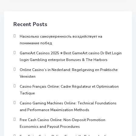
Recent Posts
Насколько самоуверенность воздействует на
понимание побед
GameArt Casinos 2025 ⭐ Best GameArt casino Dr Bet Login
login Gambling enterprise Bonuses & The Harbors
Online Casino’s in Nederland: Regelgeving en Praktische
Vereisten
Casino Français Online: Cadre Régulateur et Optimisation
Tactique
Casino Gaming Machines Online: Technical Foundations
and Performance Maximization Methods
Free Cash Casino Online: Non-Deposit Promotion
Economics and Payout Procedures