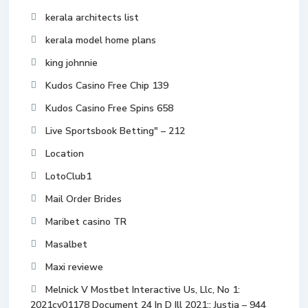
kerala architects list
kerala model home plans
king johnnie
Kudos Casino Free Chip 139
Kudos Casino Free Spins 658
Live Sportsbook Betting" – 212
Location
LotoClub1
Mail Order Brides
Maribet casino TR
Masalbet
Maxi reviewe
Melnick V Mostbet Interactive Us, Llc, No 1:
2021cv01178 Document 24 In D Ill 2021:: Justia – 944