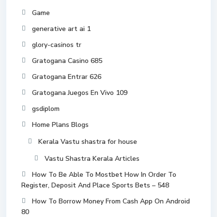
Game
generative art ai 1
glory-casinos tr
Gratogana Casino 685
Gratogana Entrar 626
Gratogana Juegos En Vivo 109
gsdiplom
Home Plans Blogs
Kerala Vastu shastra for house
Vastu Shastra Kerala Articles
How To Be Able To Mostbet How In Order To
Register, Deposit And Place Sports Bets – 548
How To Borrow Money From Cash App On Android
80