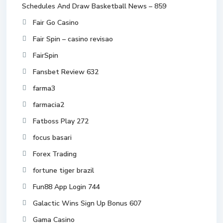
Schedules And Draw Basketball News – 859
Fair Go Casino
Fair Spin – casino revisao
FairSpin
Fansbet Review 632
farma3
farmacia2
Fatboss Play 272
focus basari
Forex Trading
fortune tiger brazil
Fun88 App Login 744
Galactic Wins Sign Up Bonus 607
Gama Casino