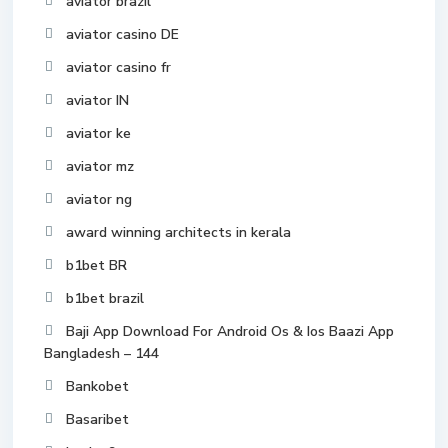
aviator brazil
aviator casino DE
aviator casino fr
aviator IN
aviator ke
aviator mz
aviator ng
award winning architects in kerala
b1bet BR
b1bet brazil
Baji App Download For Android Os & Ios Baazi App
Bangladesh – 144
Bankobet
Basaribet