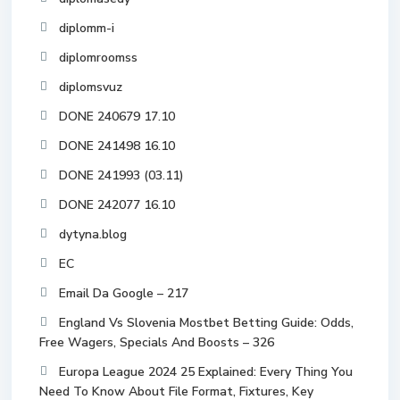
diplomm-i
diplomroomss
diplomsvuz
DONE 240679 17.10
DONE 241498 16.10
DONE 241993 (03.11)
DONE 242077 16.10
dytyna.blog
EC
Email Da Google – 217
England Vs Slovenia Mostbet Betting Guide: Odds,
Free Wagers, Specials And Boosts – 326
Europa League 2024 25 Explained: Every Thing You
Need To Know About File Format, Fixtures, Key