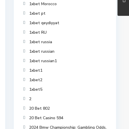
1xbet Morocco
1xbet pt
1xbet qeydiyyat
1xbet RU
1xbet russia
1xbet russian
1xbet russian1
1xbet1
1xbet2
1xbet5
2
20 Bet 802
20 Bet Casino 594
2024 Bmw Championship: Gambling Odds,