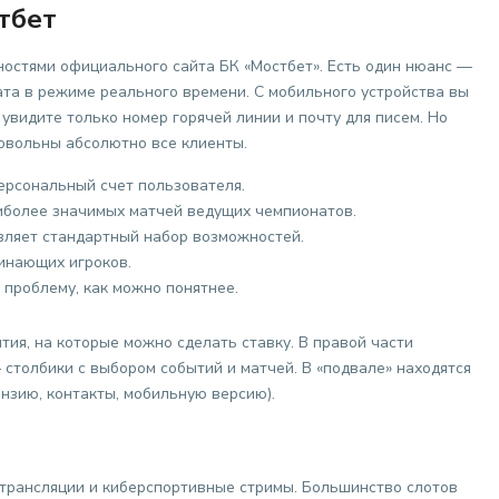
тбет
остями официального сайта БК «Мостбет». Есть один нюанс —
та в режиме реального времени. С мобильного устройства вы
 увидите только номер горячей линии и почту для писем. Но
довольны абсолютно все клиенты.
ерсональный счет пользователя.
аиболее значимых матчей ведущих чемпионатов.
вляет стандартный набор возможностей.
инающих игроков.
проблему, как можно понятнее.
ия, на которые можно сделать ставку. В правой части
 столбики с выбором событий и матчей. В «подвале» находятся
нзию, контакты, мобильную версию).
 трансляции и киберспортивные стримы. Большинство слотов