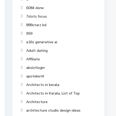
6084 done
7slots focus
888starz bd
959
a16z generative ai
Adult dating
Affiliate
akslotlogin
apoteket4
Architects in kerala
Architects in Kerala, List of Top
Architecture
architecture studio design ideas