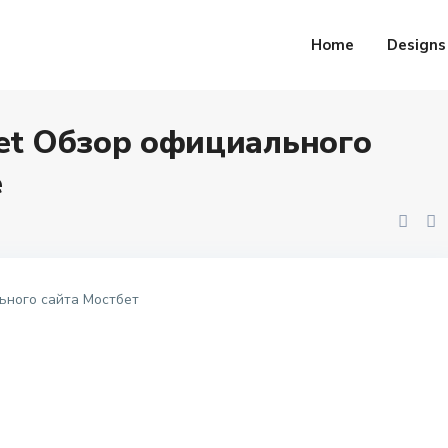
льного мобильного сайта Мостбе
Home
Designs
et Обзор официального
е
ьного сайта Мостбет