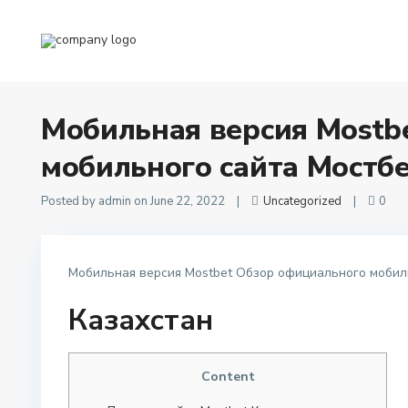
Home
Uncategorized
Мобильная версия Mostbet Обзор официа
Мобильная версия Mostb
мобильного сайта Мостб
Posted by admin on June 22, 2022
|
Uncategorized
|
0
Мобильная версия Mostbet Обзор официального мобил
Казахстан
Content