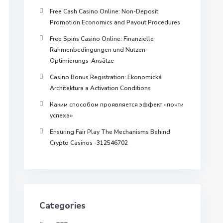
Free Cash Casino Online: Non-Deposit
Promotion Economics and Payout Procedures
Free Spins Casino Online: Finanzielle
Rahmenbedingungen und Nutzen-
Optimierungs-Ansätze
Casino Bonus Registration: Ekonomická
Architektura a Activation Conditions
Каким способом проявляется эффект «почти
успеха»
Ensuring Fair Play The Mechanisms Behind
Crypto Casinos -312546702
Categories