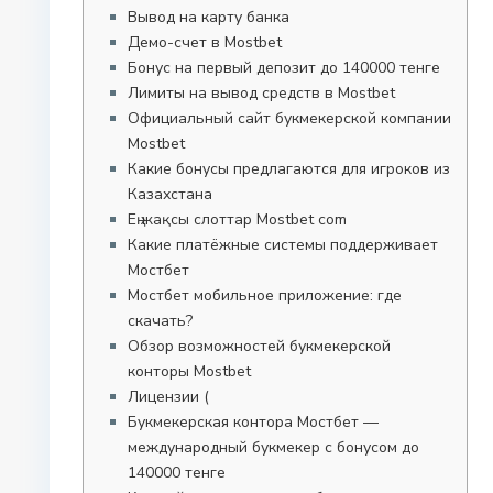
Вывод на карту банка
Демо-счет в Mostbet
Бонус на первый депозит до 140000 тенге
Лимиты на вывод средств в Mostbet
Официальный сайт букмекерской компании
Mostbet
Какие бонусы предлагаются для игроков из
Казахстана
Ең жақсы слоттар Mostbet com
Какие платёжные системы поддерживает
Мостбет
Мостбет мобильное приложение: где
скачать?
Обзор возможностей букмекерской
конторы Mostbet
Лицензии (
Букмекерская контора Мостбет —
международный букмекер с бонусом до
140000 тенге