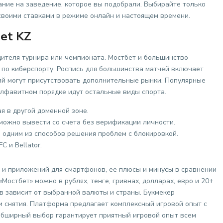
ние на заведение, которое вы подобрали. Выбирайте только
 своими ставками в режиме онлайн и настоящем времени.
et KZ
ителя турнира или чемпионата. Мостбет и большинство
по киберспорту. Роспись для большинства матчей включает
ий могут присутствовать дополнительные рынки. Популярные
алфавитном порядке идут остальные виды спорта.
я в другой доменной зоне.
можно вывести со счета без верификации личности.
одним из способов решения проблем с блокировкой.
 и Bellator.
и и приложений для смартфонов, ее плюсы и минусы в сравнении
Мостбет» можно в рублях, тенге, гривнах, долларах, евро и 20+
в зависит от выбранной валюты и страны. Букмекер
и снятия. Платформа предлагает комплексный игровой опыт с
 Обширный выбор гарантирует приятный игровой опыт всем