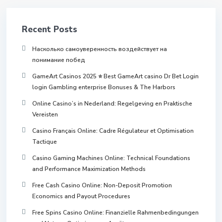
Recent Posts
Насколько самоуверенность воздействует на
понимание побед
GameArt Casinos 2025 ⭐ Best GameArt casino Dr Bet Login
login Gambling enterprise Bonuses & The Harbors
Online Casino’s in Nederland: Regelgeving en Praktische
Vereisten
Casino Français Online: Cadre Régulateur et Optimisation
Tactique
Casino Gaming Machines Online: Technical Foundations
and Performance Maximization Methods
Free Cash Casino Online: Non-Deposit Promotion
Economics and Payout Procedures
Free Spins Casino Online: Finanzielle Rahmenbedingungen