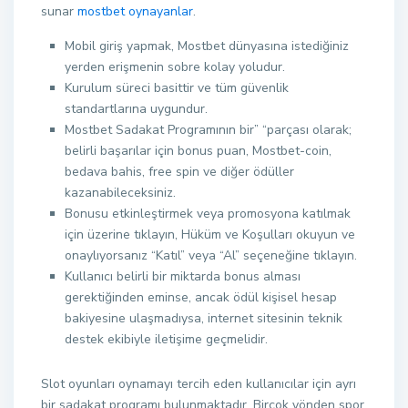
sunar
mostbet oynayanlar
.
Mobil giriş yapmak, Mostbet dünyasına istediğiniz
yerden erişmenin sobre kolay yoludur.
Kurulum süreci basittir ve tüm güvenlik
standartlarına uygundur.
Mostbet Sadakat Programının bir” “parçası olarak;
belirli başarılar için bonus puan, Mostbet-coin,
bedava bahis, free spin ve diğer ödüller
kazanabileceksiniz.
Bonusu etkinleştirmek veya promosyona katılmak
için üzerine tıklayın, Hüküm ve Koşulları okuyun ve
onaylıyorsanız “Katıl” veya “Al” seçeneğine tıklayın.
Kullanıcı belirli bir miktarda bonus alması
gerektiğinden eminse, ancak ödül kişisel hesap
bakiyesine ulaşmadıysa, internet sitesinin teknik
destek ekibiyle iletişime geçmelidir.
Slot oyunları oynamayı tercih eden kullanıcılar için ayrı
bir sadakat programı bulunmaktadır. Birçok yönden spor