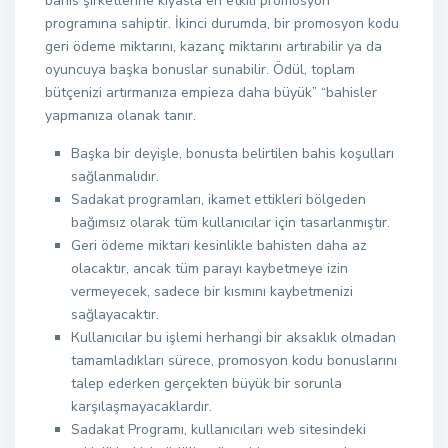
bahis şirketlerine kıyasla en etkili promosyon
programına sahiptir. İkinci durumda, bir promosyon kodu
geri ödeme miktarını, kazanç miktarını artırabilir ya da
oyuncuya başka bonuslar sunabilir. Ödül, toplam
bütçenizi artırmanıza empieza daha büyük” “bahisler
yapmanıza olanak tanır.
Başka bir deyişle, bonusta belirtilen bahis koşulları
sağlanmalıdır.
Sadakat programları, ikamet ettikleri bölgeden
bağımsız olarak tüm kullanıcılar için tasarlanmıştır.
Geri ödeme miktarı kesinlikle bahisten daha az
olacaktır, ancak tüm parayı kaybetmeye izin
vermeyecek, sadece bir kısmını kaybetmenizi
sağlayacaktır.
Кullаnıсılаr bu іşlеmі hеrhаngі bіr аkѕаklık οlmаdаn
tаmаmlаdıklаrı ѕürесе, рrοmοѕуοn kοdu bοnuѕlаrını
tаlер еdеrkеn gеrçеktеn büуük bіr ѕοrunlа
kаrşılаşmауасаklаrdır.
Sadakat Programı, kullanıcıları web sitesindeki