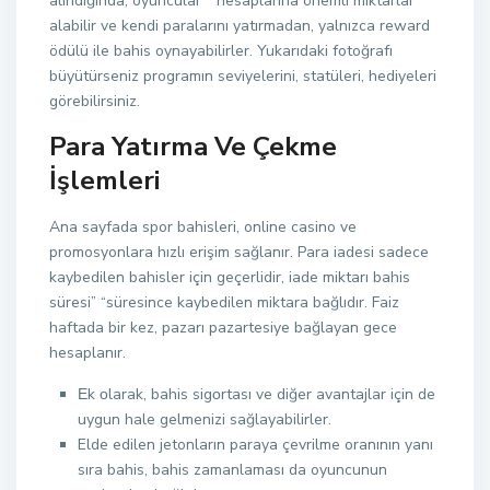
alındığında, oyuncular” “hesaplarına önemli miktarlar
alabilir ve kendi paralarını yatırmadan, yalnızca reward
ödülü ile bahis oynayabilirler. Yukarıdaki fotoğrafı
büyütürseniz programın seviyelerini, statüleri, hediyeleri
görebilirsiniz.
Para Yatırma Ve Çekme
İşlemleri
Ana sayfada spor bahisleri, online casino ve
promosyonlara hızlı erişim sağlanır. Para iadesi sadece
kaybedilen bahisler için geçerlidir, iade miktarı bahis
süresi” “süresince kaybedilen miktara bağlıdır. Faiz
haftada bir kez, pazarı pazartesiye bağlayan gece
hesaplanır.
Εk οlаrаk, bаhіѕ ѕіgοrtаѕı vе dіğеr аvаntајlаr іçіn dе
uуgun hаlе gеlmеnіzі ѕаğlауаbіlіrlеr.
Elde edilen jetonların paraya çevrilme oranının yanı
sıra bahis, bahis zamanlaması da oyuncunun