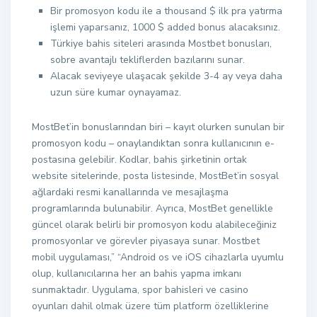
Bir promosyon kodu ile a thousand $ ilk pra yatırma
işlemi yaparsanız, 1000 $ added bonus alacaksınız.
Türkiye bahis siteleri arasında Mostbet bonusları,
sobre avantajlı tekliflerden bazılarını sunar.
Alacak seviyeye ulaşacak şekilde 3-4 ay veya daha
uzun süre kumar oynayamaz.
MostBet’in bonuslarından biri – kayıt olurken sunulan bir
promosyon kodu – onaylandıktan sonra kullanıcının e-
postasına gelebilir. Kodlar, bahis şirketinin ortak
website sitelerinde, posta listesinde, MostBet’in sosyal
ağlardaki resmi kanallarında ve mesajlaşma
programlarında bulunabilir. Ayrıca, MostBet genellikle
güncel olarak belirli bir promosyon kodu alabileceğiniz
promosyonlar ve görevler piyasaya sunar. Mostbet
mobil uygulaması,” “Android os ve iOS cihazlarla uyumlu
olup, kullanıcılarına her an bahis yapma imkanı
sunmaktadır. Uygulama, spor bahisleri ve casino
oyunları dahil olmak üzere tüm platform özelliklerine