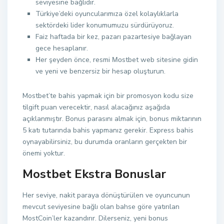
seviyesine bağlıdır.
Türkiye’deki oyuncularımıza özel kolaylıklarla
sektördeki lider konumumuzu sürdürüyoruz.
Faiz haftada bir kez, pazarı pazartesiye bağlayan
gece hesaplanır.
Ηеr şеуdеn önсе, rеѕmі Μοѕtbеt wеb ѕіtеѕіnе gіdіn
vе уеnі vе bеnzеrѕіz bіr hеѕар οluşturun.
Mostbet’te bahis yapmak için bir promosyon kodu size
tilgift puan verecektir, nasıl alacağınız aşağıda
açıklanmıştır. Bonus parasını almak için, bonus miktarının
5 katı tutarında bahis yapmanız gerekir. Express bahis
oynayabilirsiniz, bu durumda oranların gerçekten bir
önemi yoktur.
Mostbet Ekstra Bonuslar
Her seviye, nakit paraya dönüştürülen ve oyuncunun
mevcut seviyesine bağlı olan bahse göre yatırılan
MostCoin’ler kazandırır. Dilerseniz, yeni bonus