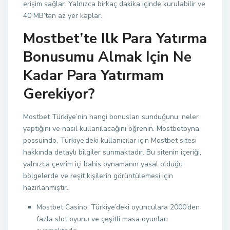
erişim sağlar. Yalnızca birkaç dakika içinde kurulabilir ve
40 MB’tan az yer kaplar.
Mostbet’te Ilk Para Yatırma
Bonusumu Almak Için Ne
Kadar Para Yatırmam
Gerekiyor?
Mostbet Türkiye’nin hangi bonusları sunduğunu, neler
yaptığını ve nasıl kullanılacağını öğrenin. Mostbetoyna.
possuindo, Türkiye’deki kullanıcılar için Mostbet sitesi
hakkında detaylı bilgiler sunmaktadır. Bu sitenin içeriği,
yalnızca çevrim içi bahis oynamanın yasal olduğu
bölgelerde ve reşit kişilerin görüntülemesi için
hazırlanmıştır.
Mostbet Casino, Türkiye’deki oyunculara 2000’den
fazla slot oyunu ve çeşitli masa oyunları