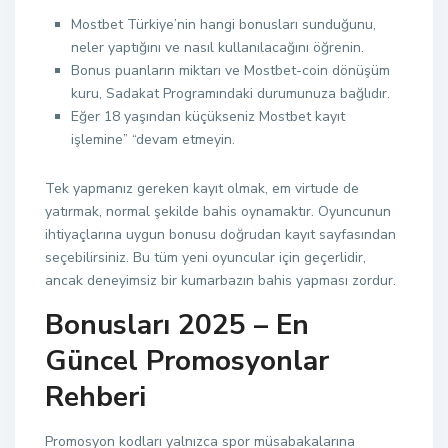
Mostbet Türkiye’nin hangi bonusları sunduğunu,
neler yaptığını ve nasıl kullanılacağını öğrenin.
Bonus puanların miktarı ve Mostbet-coin dönüşüm
kuru, Sadakat Programındaki durumunuza bağlıdır.
Eğer 18 yaşından küçükseniz Mostbet kayıt
işlemine” “devam etmeyin.
Tek yapmanız gereken kayıt olmak, em virtude de
yatırmak, normal şekilde bahis oynamaktır. Oyuncunun
ihtiyaçlarına uygun bonusu doğrudan kayıt sayfasından
seçebilirsiniz. Bu tüm yeni oyuncular için geçerlidir,
ancak deneyimsiz bir kumarbazın bahis yapması zordur.
Bonusları 2025 – En
Güncel Promosyonlar
Rehberi
Promosyon kodları yalnızca spor müsabakalarına