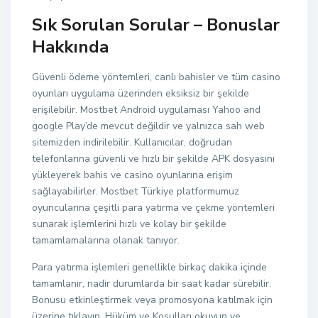
Sık Sorulan Sorular – Bonuslar
Hakkında
Güvenli ödeme yöntemleri, canlı bahisler ve tüm casino
oyunları uygulama üzerinden eksiksiz bir şekilde
erişilebilir. Mostbet Android uygulaması Yahoo and
google Play’de mevcut değildir ve yalnızca sah web
sitemizden indirilebilir. Kullanıcılar, doğrudan
telefonlarına güvenli ve hızlı bir şekilde APK dosyasını
yükleyerek bahis ve casino oyunlarına erişim
sağlayabilirler. Mostbet Türkiye platformumuz
oyuncularına çeşitli para yatırma ve çekme yöntemleri
sunarak işlemlerini hızlı ve kolay bir şekilde
tamamlamalarına olanak tanıyor.
Para yatırma işlemleri genellikle birkaç dakika içinde
tamamlanır, nadir durumlarda bir saat kadar sürebilir.
Bonusu etkinleştirmek veya promosyona katılmak için
üzerine tıklayın, Hüküm ve Koşulları okuyun ve