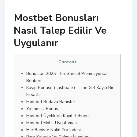
Mostbet Bonusları
Nasıl Talep Edilir Ve
Uygulanır
Content
Bonusları 2025 – En Güncel Promosyonlar
Rehberi
Kayıp Bonusu (cashback) – The Girl Kayıp Bir
Fırsattır
Mostbet Bedava Bahisler
Yatırımsız Bonus
Mostbet Üyelik Ve Kayıt Rehberi
Mostbet Mobil Uygulaması
Her Bahiste Nakit Pra Iadesi
Para Yatırma Ve Çekme İşlemleri