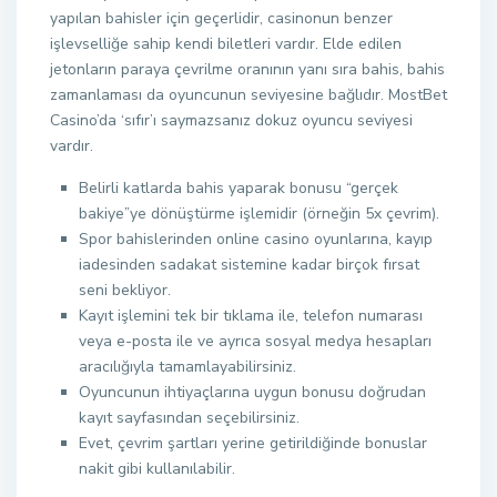
yapılan bahisler için geçerlidir, casinonun benzer
işlevselliğe sahip kendi biletleri vardır. Elde edilen
jetonların paraya çevrilme oranının yanı sıra bahis, bahis
zamanlaması da oyuncunun seviyesine bağlıdır. MostBet
Casino’da ‘sıfır’ı saymazsanız dokuz oyuncu seviyesi
vardır.
Belirli katlarda bahis yaparak bonusu “gerçek
bakiye”ye dönüştürme işlemidir (örneğin 5x çevrim).
Spor bahislerinden online casino oyunlarına, kayıp
iadesinden sadakat sistemine kadar birçok fırsat
seni bekliyor.
Kayıt işlemini tek bir tıklama ile, telefon numarası
veya e-posta ile ve ayrıca sosyal medya hesapları
aracılığıyla tamamlayabilirsiniz.
Oyuncunun ihtiyaçlarına uygun bonusu doğrudan
kayıt sayfasından seçebilirsiniz.
Evet, çevrim şartları yerine getirildiğinde bonuslar
nakit gibi kullanılabilir.