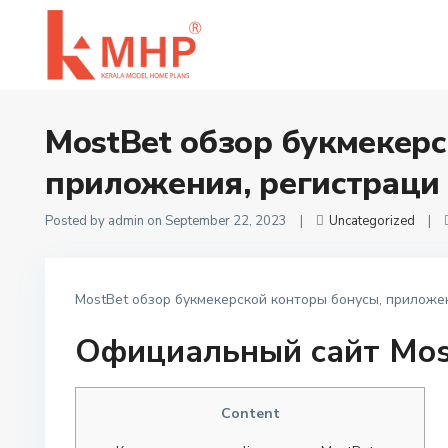
Home
Uncategorized
MostBet обзор букмекерской конторы бон
MostBet обзор букмекерс
приложения, регистраци
Posted by admin on September 22, 2023
|
Uncategorized
|
MostBet обзор букмекерской конторы бонусы, приложе
Официальный сайт Most
Content