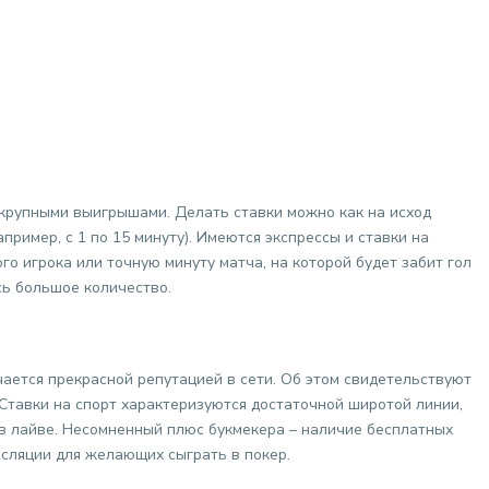
крупными выигрышами. Делать ставки можно как на исход
пример, с 1 по 15 минуту). Имеются экспрессы и ставки на
го игрока или точную минуту матча, на которой будет забит гол
сь большое количество.
чается прекрасной репутацией в сети. Об этом свидетельствуют
тавки на спорт характеризуются достаточной широтой линии,
 лайве. Несомненный плюс букмекера – наличие бесплатных
нсляции для желающих сыграть в покер.