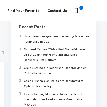
0
Find Your Favorite
Contact Us
Recent Posts
Насколько самоуверенность воздействует на
понимание побед
GameArt Casinos 2025 ⭐ Best GameArt casino
Dr Bet Login login Gambling enterprise
Bonuses & The Harbors
Online Casino’s in Nederland: Regelgeving en
Praktische Vereisten
Casino Français Online: Cadre Régulateur et
Optimisation Tactique
Casino Gaming Machines Online: Technical
Foundations and Performance Maximization
Methods