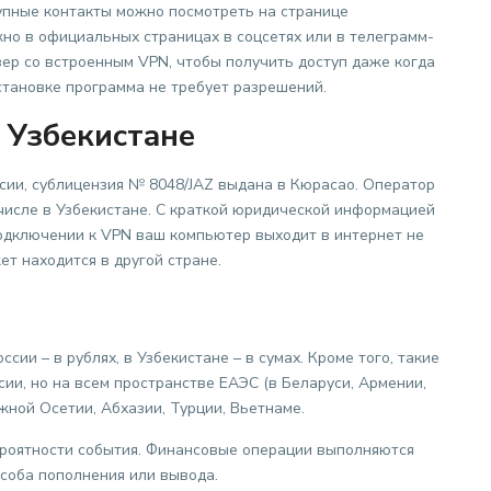
тупные контакты можно посмотреть на странице
жно в официальных страницах в соцсетях или в телеграмм-
зер со встроенным VPN, чтобы получить доступ даже когда
становке программа не требует разрешений.
 Узбекистане
сии, сублицензия № 8048/JAZ выдана в Кюрасао. Оператор
 числе в Узбекистане. С краткой юридической информацией
одключении к VPN ваш компьютер выходит в интернет не
т находится в другой стране.
сии – в рублях, в Узбекистане – в сумах. Кроме того, такие
сии, но на всем пространстве ЕАЭС (в Беларуси, Армении,
жной Осетии, Абхазии, Турции, Вьетнаме.
роятности события. Финансовые операции выполняются
соба пополнения или вывода.