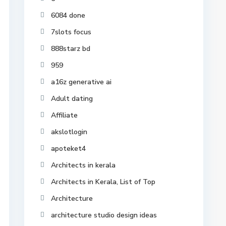
6084 done
7slots focus
888starz bd
959
a16z generative ai
Adult dating
Affiliate
akslotlogin
apoteket4
Architects in kerala
Architects in Kerala, List of Top
Architecture
architecture studio design ideas