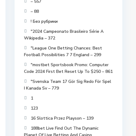
– 557
– 88
! Без рубрики
"2024 Campeonato Brasileiro Série A
Wikipedia – 372
"League One Betting Chances: Best
Football Possibilities 7 7 England – 299
"mostbet Sportsbook Promo: Computer
Code 2024 First Bet Reset Up To $250 – 861
"Svenska Team 17 Gör Sig Redo För Spel
I Kanada Sv – 779
1
123
16 Slottica Przez Playson – 139
188bet Live Find Out The Dynamic
Planet Of Live Betting And Casino