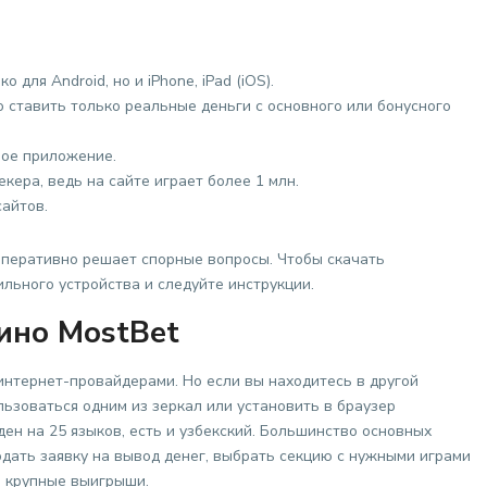
 для Android, но и iPhone, iPad (iOS).
о ставить только реальные деньги с основного или бонусного
ное приложение.
кера, ведь на сайте играет более 1 млн.
сайтов.
оперативно решает спорные вопросы. Чтобы скачать
ильного устройства и следуйте инструкции.
зино MostBet
интернет-провайдерами. Но если вы находитесь в другой
льзоваться одним из зеркал или установить в браузер
ен на 25 языков, есть и узбекский. Большинство основных
одать заявку на вывод денег, выбрать секцию с нужными играми
е крупные выигрыши.