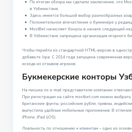
По итогам обзора мы сделали заключение, что Mos
в Узбекистане.
Здесь имеется большой выбор разнообразных азар
Положительное впечатление о букмекере у редакци
MostBet начисляет бонусы в начале следующей не
В Узбекистане запрещена организация игорного би
Чтобы перейти из стандартной HTML-версии в одностр
добавьте /spa. С 2014 года запущена современная верс
исходя из отзывов игроков.
Букмекерские конторы Уз
На письма по e-mail представители компании отвечают,
При регистрации на сайте mostbet.com можно выбрать 
британские фунты, российские рубли, гривны, индийск
выпустила удобные мобильные приложения. В отличие о
iPhone, iPad (iOS).
Лояльность по отношению к клиентам – одно из основ