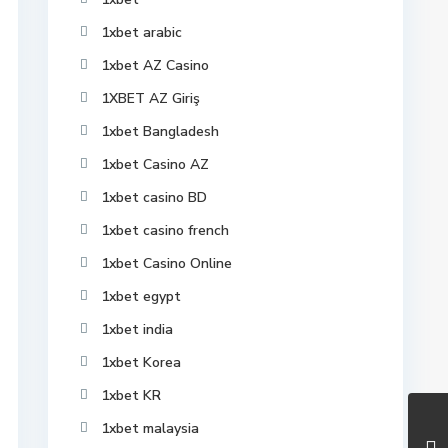
1xbet arabic
1xbet AZ Casino
1XBET AZ Giriş
1xbet Bangladesh
1xbet Casino AZ
1xbet casino BD
1xbet casino french
1xbet Casino Online
1xbet egypt
1xbet india
1xbet Korea
1xbet KR
1xbet malaysia