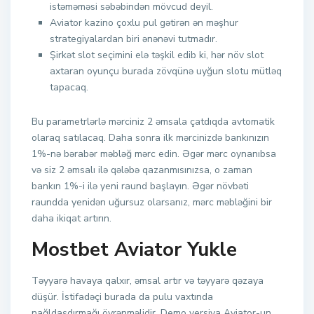
istəməməsi səbəbindən mövcud deyil.
Aviator kazino çoxlu pul gətirən ən məşhur
strategiyalardan biri ənənəvi tutmadır.
Şirkət slot seçimini elə təşkil edib ki, hər növ slot
axtaran oyunçu burada zövqünə uyğun slotu mütləq
tapacaq.
Bu parametrlərlə mərciniz 2 əmsala çatdıqda avtomatik
olaraq satılacaq. Daha sonra ilk mərcinizdə bankınızın
1%-nə bərabər məbləğ mərc edin. Əgər mərc oynanıbsa
və siz 2 əmsalı ilə qələbə qazanmısınızsa, o zaman
bankın 1%-i ilə yeni raund başlayın. Əgər növbəti
raundda yenidən uğursuz olarsanız, mərc məbləğini bir
daha ikiqat artırın.
Mostbet Aviator Yukle
Təyyarə havaya qalxır, əmsal artır və təyyarə qəzaya
düşür. İstifadəçi burada da pulu vaxtında
nağldaşdırmağı öyrənməlidir. Demo versiya Aviator-un