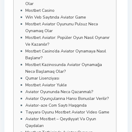
Olar
Mostbet Casino
Win Veb Saytında Aviator Game
Mostbet Aviator Oyununu Pulsuz Necə
Oynamaq Olar
Mostbet Aviator: Popüler Oyun Nasıl Oynanır
Ve Kazanılır?
Mostbet Casino’da Aviator Oynamaya Nasıl
Başlanır?
Mostbet Kazinosunda Aviator Oynamağa
Necə Başlamaq Olar?
Qumar Lisenziyası
Mostbet Aviator Yukle
Aviator Oyununda Necə Qazanmalı?
Aviator Oyunçularına Hansı Bonuslar Verilir?
Aviator-aze Com Saytı Haqqında
Təyyarə Oyunu Mostbet Aviator Video Game
Aviator Mostbet – Qeydiyyat Və Oyun
Qaydaları