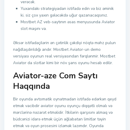
verəcək.
Yuxarıdakı strategiyadan istifadə edin və biz əminik
ki, siz çox yaxın gələcəkdə uğur qazanacaqsınız.
Mostbet AZ veb-saytının əsas menyusunda Aviator
slot maşını va.
Əksər istifadəçilərin ən çətinlik çəkdiyi nöqtə məhz pulun
nağdlaşdırıldığı andır. Mostbet Aviator-un demo
versiyası oyunun real versiyasından fərqlənmir. Mostbet
Aviator da slotlar kimi bir növ şans oyunu hesab edilir.
Aviator-aze Com Saytı
Haqqında
Bir oyunda avtomatik oynatmadan istifadə edərkən qeyd
etmək vacibdir aviator oyunu oyunçu diqqətli olmalı və
mərclərinə nəzarət etməlidir. İtkilərin qarşısını almaq və
büdcənizi idarə etmək üçün ağlabatan limitlər təyin
etmək və oyun prosesini izləmək lazımdır. Oyunda