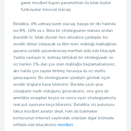
game mostbet kupon parametrləri ilə bitən bütün
funksiyalar mövcud olacaq.
Beləliklə, 4% udmaq lazım olacaq, başqa bir itki halında
isə 8%, 16% və s. Belə bir strategiyanın mənası ondan
ibarətdir ki, tələb olunan two əmsalına çatdıqda, biz
əvvəlki itkiləri ödəyəcək və ilkin mərc məbləği məbləğində
qazana üstəlik qazandıracaq mənfəət əldə edə biləcəyik.
Yadda saxlayın ki, tutmaq təhlükəli bir strategiyadır və
siz bankın 1%-dən çox olan məbləğlə başlamamalısınız,
əks halda çox sayda itirilmiş iterasiya ilə siz müflis
qalacaqsınız. Bu strategiyanın işlədiyini görmək üçün
əvvəlki tirajlara baxa bilərsiniz. Burada uzun qısa
zolaqların nadir olduğunu görəcəksiniz, ona görə də
əminliklə sınaqdan keçirə və sonra oyun strategiyamızla
real pul oyununa keçə bilərsiniz. Beləliklə, siz pulunuzu
təkcə mostbet aviator deyil, həm də bukmeker
kontorunun internet saytındakı istənilən digər bölmədə
istifadə edə biləcəksiniz
mostbet
.