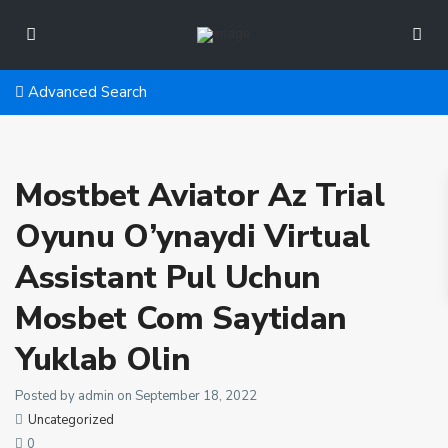
Advanced Search
Mostbet Aviator Az Trial
Oyunu O’ynaydi Virtual
Assistant Pul Uchun
Mosbet Com Saytidan
Yuklab Olin
Posted by admin on September 18, 2022
Uncategorized
0