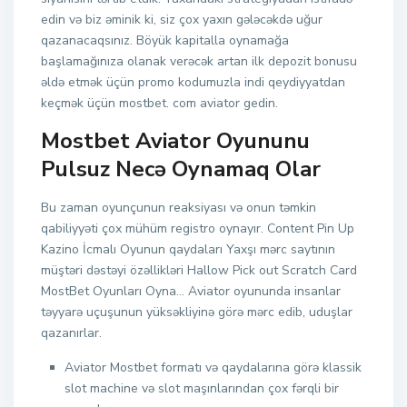
edin və biz əminik ki, siz çox yaxın gələcəkdə uğur
qazanacaqsınız. Böyük kapitalla oynamağa
başlamağınıza olanak verəcək artan ilk depozit bonusu
əldə etmək üçün promo kodumuzla indi qeydiyyatdan
keçmək üçün mostbet. com aviator gedin.
Mostbet Aviator Oyununu
Pulsuz Necə Oynamaq Olar
Bu zaman oyunçunun reaksiyası və onun təmkin
qabiliyyəti çox mühüm registro oynayır. Content Pin Up
Kazino İcmalı Oyunun qaydaları Yaxşı mərc saytının
müştəri dəstəyi özəllikləri Hallow Pick out Scratch Card
MostBet Oyunları Oyna… Aviator oyununda insanlar
təyyarə uçuşunun yüksəkliyinə görə mərc edib, uduşlar
qazanırlar.
Aviator Mostbet formatı və qaydalarına görə klassik
slot machine və slot maşınlarından çox fərqli bir