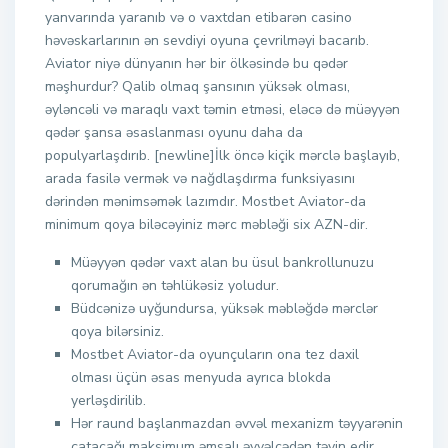
yanvarında yaranıb və o vaxtdan etibarən casino
həvəskarlarının ən sevdiyi oyuna çevrilməyi bacarıb.
Aviator niyə dünyanın hər bir ölkəsində bu qədər
məşhurdur? Qalib olmaq şansının yüksək olması,
əyləncəli və maraqlı vaxt təmin etməsi, eləcə də müəyyən
qədər şansa əsaslanması oyunu daha da
populyarlaşdırıb. [newline]İlk öncə kiçik mərclə başlayıb,
arada fasilə vermək və nağdlaşdırma funksiyasını
dərindən mənimsəmək lazımdır. Mostbet Aviator-da
minimum qoya biləcəyiniz mərc məbləği six AZN-dir.
Müəyyən qədər vaxt alan bu üsul bankrollunuzu
qorumağın ən təhlükəsiz yoludur.
Büdcənizə uyğundursa, yüksək məbləğdə mərclər
qoya bilərsiniz.
Mostbet Aviator-da oyunçuların ona tez daxil
olması üçün əsas menyuda ayrıca blokda
yerləşdirilib.
Hər raund başlanmazdan əvvəl mexanizm təyyarənin
çatacağı maksimum əmsalı əvvəlcədən təyin edir.