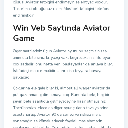
xüsusi Aviator tətbiqini endirməyinizə ehtiyac yoxdur.
Tək etməli olduğunuz rəsmi Mostbet tətbiqini telefona
endirməkdir.
Win Veb Saytında Aviator
Game
Əgər mərcləriniz üçün Aviator oyununu seçmisinizsə,
əmin ola bilərsiniz ki, yaxşı vaxt keçirəcəksiniz. Bu oyun
çox sadədir, onu hətta yeni başlayanlar da anlaya bilər.
İstifadəçi mərc etməlidir, sonra isə təyyara havaya
qalxacaq.
Çoxlarına elə gələ bilər ki, almost all wager aviator da
pul qazanmaq çətin olmayacaq. Bununla belə, heç bir
şeyin belə asanlıqla gəlməyəcəyinə hazır olmalısınız.
Təcrübəmizə, eləcə də digər oyunçuların tövsiyələrinə
əsaslanaraq, Aviator 90 da sərfəli və risksiz mərc
oynamağınıza kömək edəcək faydalı məsləhətlərin
siyahısını tərtib etdik. Yuxarıdakı strategiyadan istifadə