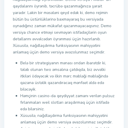
qaydalarını öyrənib, təcrübə qazanmağınıza şərait
yaradır. Lakin bir məsələni qeyd edək ki, demo rejimin
bütün bu üstünlüklərinə baxmayaraq bu versiyada
oynadığınız zaman mükafat qazanmayacaqsınız. Demo
versiya chance etməyi sevməyən istifadəçilərin oyun
detallarını əvvəlcədən öyrənməsi üçün hazırlanıb.
Xüsusilə, nağdlaşdırma funksiyasının mahiyyətini
anlamaq üçün demo versiya əvəzolunmaz seçimdir.
Belə bir strategiyanın mənası ondan ibarətdir ki,
tələb olunan two əmsalına çatdıqda, biz əvvəlki
itkiləri ödəyəcək və ilkin mərc məbləği məbləğində
qazana üstəlik qazandıracaq mənfəət əldə edə
biləcəyik.
Həmçinin casino-da qeydiyyat zamanı verilən pulsuz
fırlanmaları weil slotları araşdırmaq üçün istifadə
edə bilərsiniz.
Xüsusilə, nağdlaşdırma funksiyasının mahiyyətini
anlamaq üçün demo versiya əvəzolunmaz seçimdir.