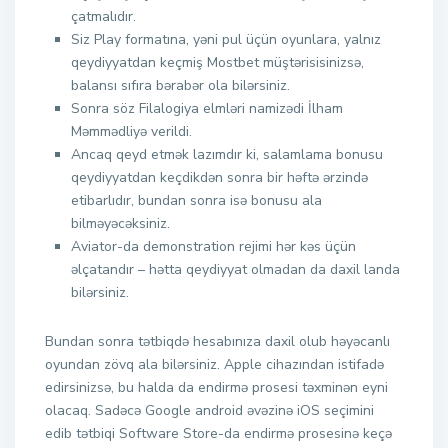
çatmalıdır.
Siz Play formatına, yəni pul üçün oyunlara, yalnız
qeydiyyatdan keçmiş Mostbet müştərisisinizsə,
balansı sıfıra bərabər ola bilərsiniz.
Sonra söz Filalogiya elmləri namizədi İlham
Məmmədliyə verildi.
Ancaq qeyd etmək lazımdır ki, salamlama bonusu
qeydiyyatdan keçdikdən sonra bir həftə ərzində
etibarlıdır, bundan sonra isə bonusu ala
bilməyəcəksiniz.
Aviator-da demonstration rejimi hər kəs üçün
əlçatandır – hətta qeydiyyat olmadan da daxil landa
bilərsiniz.
Bundan sonra tətbiqdə hesabınıza daxil olub həyəcanlı
oyundan zövq ala bilərsiniz. Apple cihazından istifadə
edirsinizsə, bu halda da endirmə prosesi təxminən eyni
olacaq. Sadəcə Google android əvəzinə iOS seçimini
edib tətbiqi Software Store-da endirmə prosesinə keçə