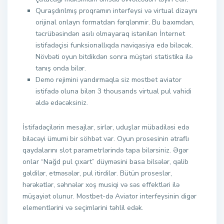
Quraşdırılmış proqramın interfeysi və virtual dizaynı
orijinal onlayn formatdan fərqlənmir. Bu baxımdan,
təcrübəsindən asılı olmayaraq istənilən İnternet
istifadəçisi funksionallıqda naviqasiya edə biləcək.
Növbəti oyun bitdikdən sonra müştəri statistika ilə
tanış onda bilər.
Demo rejimini yandırmaqla siz mostbet aviator
istifadə oluna bilən 3 thousands virtual pul vahidi
əldə edəcəksiniz.
İstifadəçilərin mesajlar, sirlər, uduşlar mübadiləsi edə
biləcəyi ümumi bir söhbət var. Oyun prosesinin ətraflı
qaydalarını slot parametrlərində tapa bilərsiniz. Əgər
onlar “Nağd pul çıxart” düyməsini basa bilsələr, qalib
gəldilər, etməsələr, pul itirdilər. Bütün proseslər,
hərəkətlər, səhnələr xoş musiqi və səs effektləri ilə
müşayiət olunur. Mostbet-də Aviator interfeysinin digər
elementlərini və seçimlərini təhlil edək.