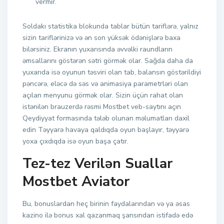
vermir.
Soldakı statistika blokunda tablar bütün tariflərə, yalnız
sizin tariflərinizə və ən son yüksək ödənişlərə baxa
bilərsiniz. Ekranın yuxarısında əvvəlki raundların
əmsallarını göstərən sətri görmək olar. Sağda daha da
yuxarıda isə oyunun təsviri olan tab, balansın göstərildiyi
pəncərə, eləcə də səs və animasiya parametrləri olan
açılan menyunu görmək olar. Sizin üçün rahat olan
istənilən brauzerdə rəsmi Mostbet veb-saytını açın
Qeydiyyat formasında tələb olunan məlumatları daxil
edin Təyyarə havaya qaldıqda oyun başlayır, təyyarə
yoxa çıxdıqda isə oyun başa çatır.
Tez-tez Verilən Suallar
Mostbet Aviator
Bu, bonuslardan heç birinin faydalarından və ya əsas
kazino ilə bonus xal qazanmaq şansından istifadə edə