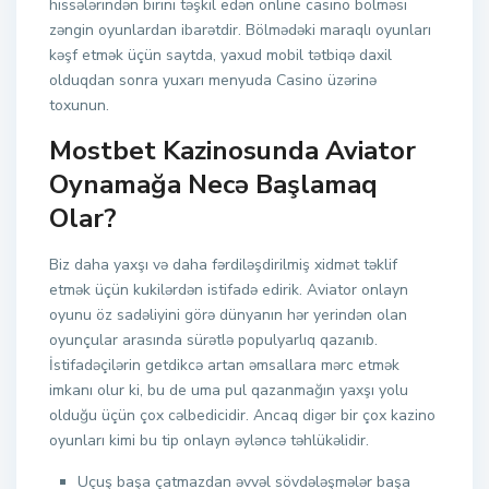
hissələrindən birini təşkil edən online casino bölməsi
zəngin oyunlardan ibarətdir. Bölmədəki maraqlı oyunları
kəşf etmək üçün saytda, yaxud mobil tətbiqə daxil
olduqdan sonra yuxarı menyuda Casino üzərinə
toxunun.
Mostbet Kazinosunda Aviator
Oynamağa Necə Başlamaq
Olar?
Biz daha yaxşı və daha fərdiləşdirilmiş xidmət təklif
etmək üçün kukilərdən istifadə edirik. Aviator onlayn
oyunu öz sadəliyini görə dünyanın hər yerindən olan
oyunçular arasında sürətlə populyarlıq qazanıb.
İstifadəçilərin getdikcə artan əmsallara mərc etmək
imkanı olur ki, bu de uma pul qazanmağın yaxşı yolu
olduğu üçün çox cəlbedicidir. Ancaq digər bir çox kazino
oyunları kimi bu tip onlayn əyləncə təhlükəlidir.
Uçuş başa çatmazdan əvvəl sövdələşmələr başa