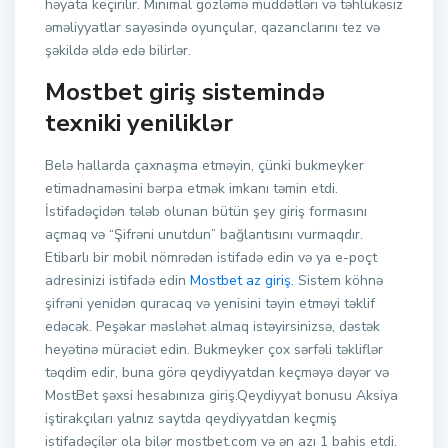
həyata keçirilir. Minimal gözləmə müddətləri və təhlükəsiz
əməliyyatlar sayəsində oyunçular, qazanclarını tez və
şəkildə əldə edə bilirlər.
Mostbet giriş sistemində
texniki yeniliklər
Belə hallarda çaxnaşma etməyin, çünki bukmeyker
etimadnaməsini bərpa etmək imkanı təmin etdi.
İstifadəçidən tələb olunan bütün şey giriş formasını
açmaq və “Şifrəni unutdun” bağlantısını vurmaqdır.
Etibarlı bir mobil nömrədən istifadə edin və ya e-poçt
adresinizi istifadə edin
Mostbet az giriş
. Sistem köhnə
şifrəni yenidən quracaq və yenisini təyin etməyi təklif
edəcək. Peşəkar məsləhət almaq istəyirsinizsə, dəstək
heyətinə müraciət edin. Bukmeyker çox sərfəli təkliflər
təqdim edir, buna görə qeydiyyatdan keçməyə dəyər və
MostBet şəxsi hesabınıza giriş.Qeydiyyat bonusu Aksiya
iştirakçıları yalnız saytda qeydiyyatdan keçmiş
istifadəçilər ola bilər mostbet.com və ən azı 1 bahis etdi.