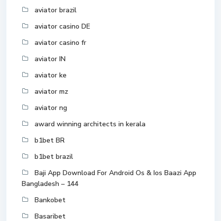
aviator brazil
aviator casino DE
aviator casino fr
aviator IN
aviator ke
aviator mz
aviator ng
award winning architects in kerala
b1bet BR
b1bet brazil
Baji App Download For Android Os & Ios Baazi App
Bangladesh – 144
Bankobet
Basaribet