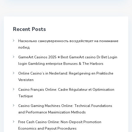
Recent Posts
Насколько самоуверенность воздействует на понимание
побед
GameArt Casinos 2025 ⭐ Best GameArt casino Dr Bet Login
login Gambling enterprise Bonuses & The Harbors
Online Casino’s in Nederland: Regelgeving en Praktische
Vereisten
Casino Français Online: Cadre Régulateur et Optimisation
Tactique
Casino Gaming Machines Online: Technical Foundations
and Performance Maximization Methods
Free Cash Casino Online: Non-Deposit Promotion
Economics and Payout Procedures