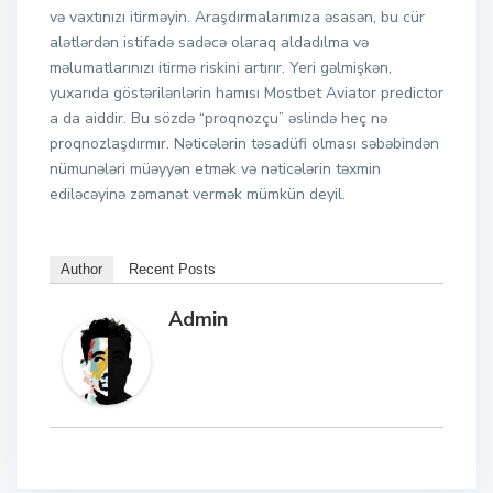
və vaxtınızı itirməyin. Araşdırmalarımıza əsasən, bu cür
alətlərdən istifadə sadəcə olaraq aldadılma və
məlumatlarınızı itirmə riskini artırır. Yeri gəlmişkən,
yuxarıda göstərilənlərin hamısı Mostbet Aviator predictor
a da aiddir. Bu sözdə “proqnozçu” əslində heç nə
proqnozlaşdırmır. Nəticələrin təsadüfi olması səbəbindən
nümunələri müəyyən etmək və nəticələrin təxmin
ediləcəyinə zəmanət vermək mümkün deyil.
Author
Recent Posts
Admin