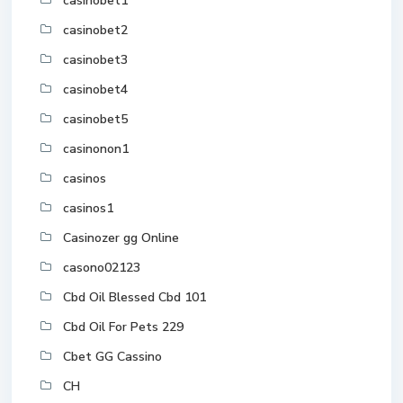
casinobet1
casinobet2
casinobet3
casinobet4
casinobet5
casinonon1
casinos
casinos1
Casinozer gg Online
casono02123
Cbd Oil Blessed Cbd 101
Cbd Oil For Pets 229
Cbet GG Cassino
CH