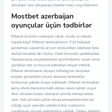
əmsaldan asılı olmayaraq istənilən mərci seçə bilərsiniz.
Mostbet azerbaijan
oyunçular üçün tədbirlər
EManat ilə bütün ödənişləri rahat, sürətli və etibarlı
həyata keçir! EManat terminallarının 7/24 fəaliyyət
göstərməsi sayəsində ən son anda edilən ödənişlər belə
dərhal hesabda əks olunur. Daim innovativ yeniliklərdən
faydalanaraq müştərilərimizin gözləntilərinə cavab verən
yeniliklər edir və mövcud xidmətləri inkişaf etdiririk.
EManat terminalının dizaynı istifadəçinin dostudur,
müştəri gözləntiləri nəzərə alınaraq terminallar
funksional şəkildə dizayn edilmişdir. EManat terminalları
geniş əhatə dairəsinə malik olması əlavə zaman və pul
itkisi olmadan bütün ödənişləri anında etməyə imkan
verir. Həll yönümlü şirkət olmaq prinsiplərimizdən biri
olduğu üçün operativ şəkildə bütün suallarınızı
cavablayan müştəri xidmətlərinə sahibik. Ödəniş etdiyiniz