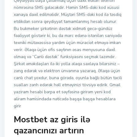
Qeydiyyatı başa çatdırmaq üçün daxil edilən telefon
nömrəsinə SMS gələcəkdir. Həmin SMS-dəki kod xüsusi
xanaya daxil edilməlidir. Müştəri SMS-dəki kod ilə təsdiq
etdikdən sonra qeydiyyat tamamlanmış hesab olunur.
Bu bukmeker şirkətinin dəstək xidməti gecə-gündüz
fəaliyyət göstərir ki, bu da mərc edənə istənilən saniyədə
texniki mütəxəssisə yardım üçün müraciət etməyə imkan
verir. Əlaqə üçün ofis saytının əsas menyusuna daxil
olmaq və “Canlı dəstək” funksiyasını seçmək lazımdır.
Şirkət əməkdaşları ilə iki yolla əlaqə saxlaya bilərsiniz –
zəng edərək və elektron ünvanına yazaraq. Əlaqə üçün
canlı chat yoxdur, buna görədə, oyunla bağlı bütün təcili
sualları zənh edərək həll etməyinizi tövsiyə edirik. Gmail
yaziram hesabi bərpa et səyfəsinə girirəm yeni kod
aliram hamisindada nəticədə başqa başqa hesablara
girir
Mostbet az giris ilə
qazancınızı artırın