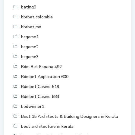
bating9
bbrbet colombia
bbrbet mx
bcgame1
bcgame2
bcgame3
Bdm Bet Espana 492
Bdmbet Application 600
Bdmbet Casino 519
Bdmbet Casino 683
bedwinner1
Best 15 Architects & Building Designers in Kerala
best architecture in kerala