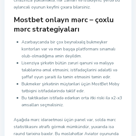
cihazınıza yükləməklə, hər zaman və istədiyiniz yerdə bu
əyləncəli oyunun keyfini çıxara bilərsiniz.
Mostbet onlayn mərc – çoxlu
mərc strategiyaları
Azərbaycanda bir çox beynəlxalq bukmeyker
kontorları var və mən başqa platformanı sınamalı
olub-olmadığıma əmin deyildim.
Lisenziya şirkətin bütün zəruri qanuni və maliyyə
tələblərinə əməl etməsini, istifadəçilərini ədalətli və
şəffaf oyun şəraiti ilə təmin etməsini təmin edir.
Bukmeker şirkətinin müştəriləri üçün MostBet Moby
tətbiqini istifadələrində təklif edir.
Bu taktikadan istifadə edərkən orta itki riski ilə x2-x3
əmsalları seçməlisiniz.
Aşağıda mərc idarəetməsi üçün panel var, solda mərc
statistikasını ətraflı görmək mümkündür, yuxarıda isə
raund tarixinə baxılır. Bu məsləhətlər Aviator oyununda