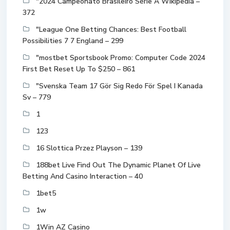
"2024 Campeonato Brasileiro Série A Wikipedia –
372
"League One Betting Chances: Best Football
Possibilities 7 7 England – 299
"mostbet Sportsbook Promo: Computer Code 2024
First Bet Reset Up To $250 – 861
"Svenska Team 17 Gör Sig Redo För Spel I Kanada
Sv – 779
1
123
16 Slottica Przez Playson – 139
188bet Live Find Out The Dynamic Planet Of Live
Betting And Casino Interaction – 40
1bet5
1w
1Win AZ Casino