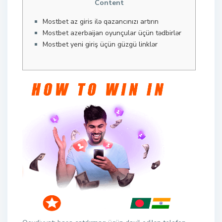
Content
Mostbet az giris ilə qazancınızı artırın
Mostbet azerbaijan oyunçular üçün tədbirlər
Mostbet yeni giriş üçün güzgü linklər