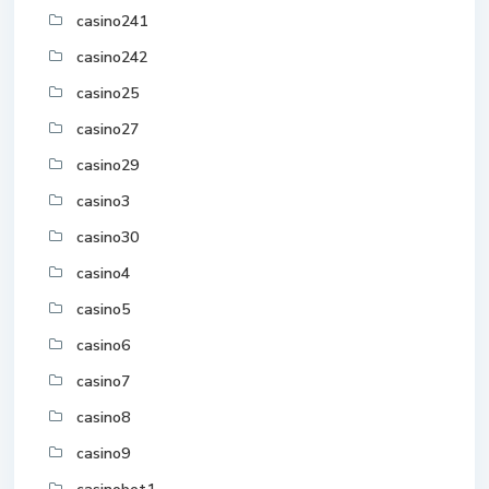
casino241
casino242
casino25
casino27
casino29
casino3
casino30
casino4
casino5
casino6
casino7
casino8
casino9