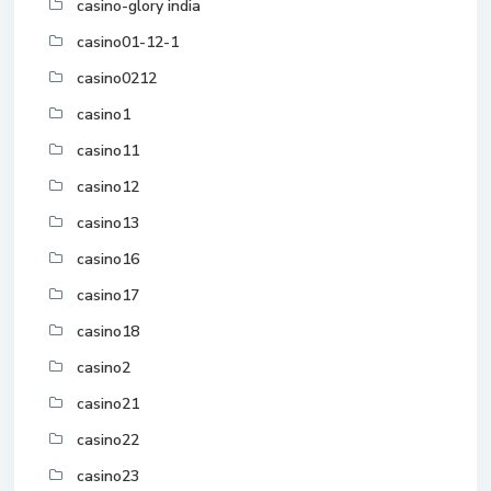
casino-glory india
casino01-12-1
casino0212
casino1
casino11
casino12
casino13
casino16
casino17
casino18
casino2
casino21
casino22
casino23