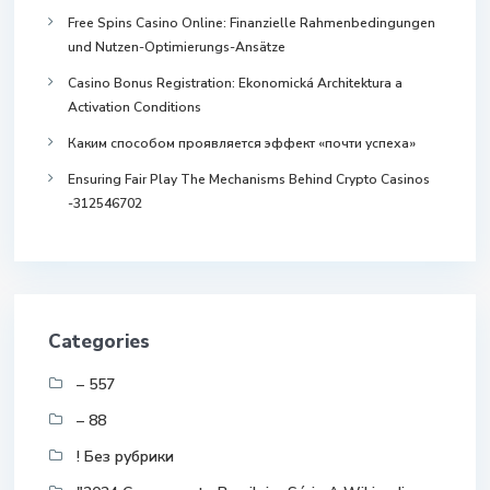
Free Spins Casino Online: Finanzielle Rahmenbedingungen
und Nutzen-Optimierungs-Ansätze
Casino Bonus Registration: Ekonomická Architektura a
Activation Conditions
Каким способом проявляется эффект «почти успеха»
Ensuring Fair Play The Mechanisms Behind Crypto Casinos
-312546702
Categories
– 557
– 88
! Без рубрики