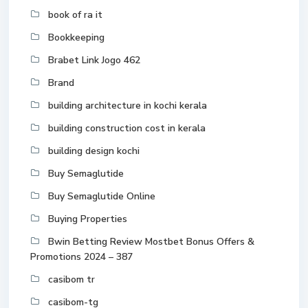
book of ra it
Bookkeeping
Brabet Link Jogo 462
Brand
building architecture in kochi kerala
building construction cost in kerala
building design kochi
Buy Semaglutide
Buy Semaglutide Online
Buying Properties
Bwin Betting Review Mostbet Bonus Offers &
Promotions 2024 – 387
casibom tr
casibom-tg