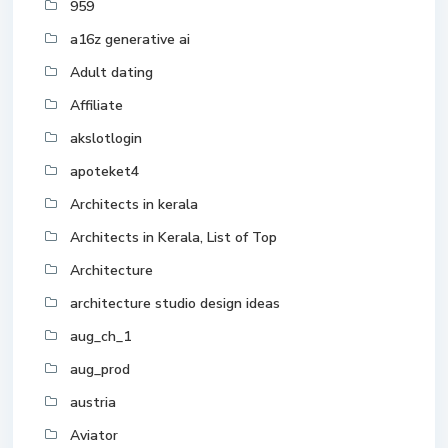
959
a16z generative ai
Adult dating
Affiliate
akslotlogin
apoteket4
Architects in kerala
Architects in Kerala, List of Top
Architecture
architecture studio design ideas
aug_ch_1
aug_prod
austria
Aviator