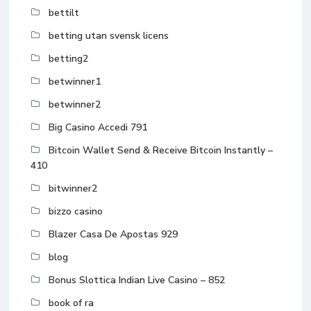
bettilt
betting utan svensk licens
betting2
betwinner1
betwinner2
Big Casino Accedi 791
Bitcoin Wallet Send & Receive Bitcoin Instantly –
410
bitwinner2
bizzo casino
Blazer Casa De Apostas 929
blog
Bonus Slottica Indian Live Casino – 852
book of ra