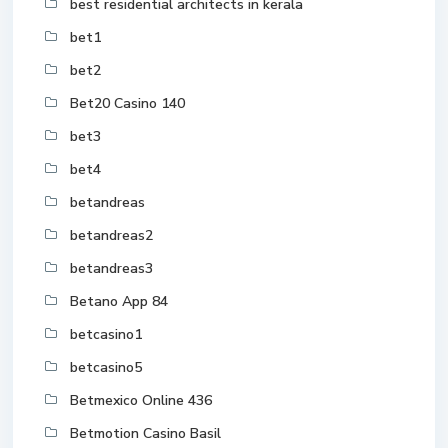
best residential architects in kerala
bet1
bet2
Bet20 Casino 140
bet3
bet4
betandreas
betandreas2
betandreas3
Betano App 84
betcasino1
betcasino5
Betmexico Online 436
Betmotion Casino Basil