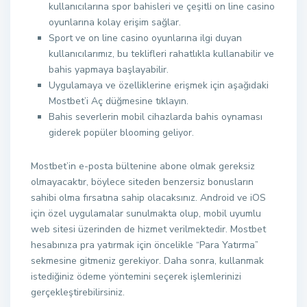
kullanıcılarına spor bahisleri ve çeşitli on line casino
oyunlarına kolay erişim sağlar.
Sport ve on line casino oyunlarına ilgi duyan
kullanıcılarımız, bu teklifleri rahatlıkla kullanabilir ve
bahis yapmaya başlayabilir.
Uygulamaya ve özelliklerine erişmek için aşağıdaki
Mostbet’i Aç düğmesine tıklayın.
Bahis severlerin mobil cihazlarda bahis oynaması
giderek popüler blooming geliyor.
Mostbet’in e-posta bültenine abone olmak gereksiz
olmayacaktır, böylece siteden benzersiz bonusların
sahibi olma fırsatına sahip olacaksınız. Android ve iOS
için özel uygulamalar sunulmakta olup, mobil uyumlu
web sitesi üzerinden de hizmet verilmektedir. Mostbet
hesabınıza pra yatırmak için öncelikle “Para Yatırma”
sekmesine gitmeniz gerekiyor. Daha sonra, kullanmak
istediğiniz ödeme yöntemini seçerek işlemlerinizi
gerçekleştirebilirsiniz.