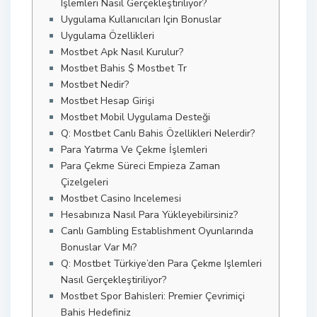
Işlemleri Nasıl Gerçekleştiriliyor?
Uygulama Kullanıcıları Için Bonuslar
Uygulama Özellikleri
Mostbet Apk Nasıl Kurulur?
Mostbet Bahis $ Mostbet Tr​
Mostbet Nedir?
Mostbet Hesap Girişi
Mostbet Mobil Uygulama Desteği
Q: Mostbet Canlı Bahis Özellikleri Nelerdir?
Para Yatırma Ve Çekme İşlemleri
Para Çekme Süreci Empieza Zaman
Çizelgeleri
Mostbet Casino Incelemesi
Hesabınıza Nasıl Para Yükleyebilirsiniz?
Canlı Gambling Establishment Oyunlarında
Bonuslar Var Mı?
Q: Mostbet Türkiye’den Para Çekme Işlemleri
Nasıl Gerçekleştiriliyor?
Mostbet Spor Bahisleri: Premier Çevrimiçi
Bahis Hedefiniz