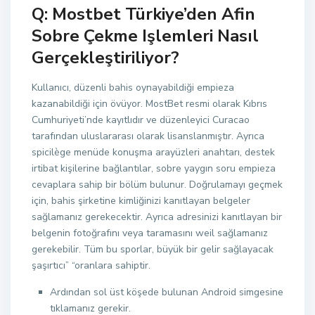
Q: Mostbet Türkiye’den Afin
Sobre Çekme Işlemleri Nasıl
Gerçekleştiriliyor?
Kullanıcı, düzenli bahis oynayabildiği empieza
kazanabildiği için övüyor. MostBet resmi olarak Kıbrıs
Cumhuriyeti’nde kayıtlıdır ve düzenleyici Curacao
tarafından uluslararası olarak lisanslanmıştır. Ayrıca
spicilège menüde konuşma arayüzleri anahtarı, destek
irtibat kişilerine bağlantılar, sobre yaygın soru empieza
cevaplara sahip bir bölüm bulunur. Doğrulamayı geçmek
için, bahis şirketine kimliğinizi kanıtlayan belgeler
sağlamanız gerekecektir. Ayrıca adresinizi kanıtlayan bir
belgenin fotoğrafını veya taramasını weil sağlamanız
gerekebilir. Tüm bu sporlar, büyük bir gelir sağlayacak
şaşırtıcı” “oranlara sahiptir.
Ardından sol üst köşede bulunan Android simgesine
tıklamanız gerekir.