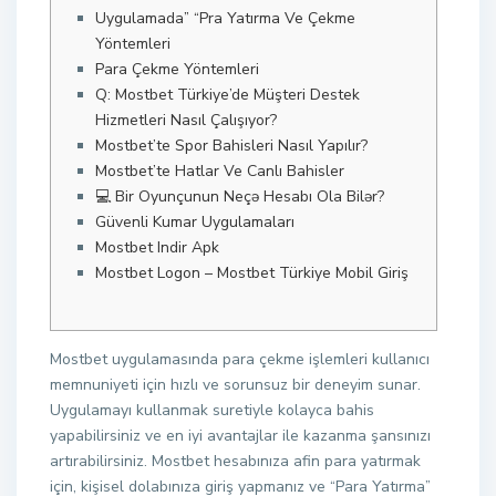
Uygulamada” “Pra Yatırma Ve Çekme
Yöntemleri
Para Çekme Yöntemleri
Q: Mostbet Türkiye’de Müşteri Destek
Hizmetleri Nasıl Çalışıyor?
Mostbet’te Spor Bahisleri Nasıl Yapılır?
Mostbet’te Hatlar Ve Canlı Bahisler
💻 Bir Oyunçunun Neçə Hesabı Ola Bilər?
Güvenli Kumar Uygulamaları
Mostbet Indir Apk
Mostbet Logon – Mostbet Türkiye Mobil Giriş
Mostbet uygulamasında para çekme işlemleri kullanıcı
memnuniyeti için hızlı ve sorunsuz bir deneyim sunar.
Uygulamayı kullanmak suretiyle kolayca bahis
yapabilirsiniz ve en iyi avantajlar ile kazanma şansınızı
artırabilirsiniz. Mostbet hesabınıza afin para yatırmak
için, kişisel dolabınıza giriş yapmanız ve “Para Yatırma”