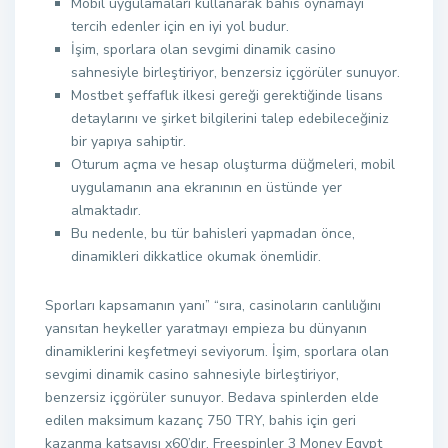
Mobil uygulamaları kullanarak bahis oynamayı
tercih edenler için en iyi yol budur.
İşim, sporlara olan sevgimi dinamik casino
sahnesiyle birleştiriyor, benzersiz içgörüler sunuyor.
Mostbet şeffaflık ilkesi gereği gerektiğinde lisans
detaylarını ve şirket bilgilerini talep edebileceğiniz
bir yapıya sahiptir.
Oturum açma ve hesap oluşturma düğmeleri, mobil
uygulamanın ana ekranının en üstünde yer
almaktadır.
Bu nedenle, bu tür bahisleri yapmadan önce,
dinamikleri dikkatlice okumak önemlidir.
Sporları kapsamanın yanı” “sıra, casinoların canlılığını
yansıtan heykeller yaratmayı empieza bu dünyanın
dinamiklerini keşfetmeyi seviyorum. İşim, sporlara olan
sevgimi dinamik casino sahnesiyle birleştiriyor,
benzersiz içgörüler sunuyor. Bedava spinlerden elde
edilen maksimum kazanç 750 TRY, bahis için geri
kazanma katsayısı x60’dır. Freespinler 3 Money Egypt