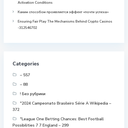
Activation Conditions
Каким способом проявляется эффект «почти успеха»
Ensuring Fair Play The Mechanisms Behind Crypto Casinos
-312546702
Categories
– 557
– 88
! Без рубрики
"2024 Campeonato Brasileiro Série A Wikipedia –
372
"League One Betting Chances: Best Football
Possibilities 7 7 England – 299