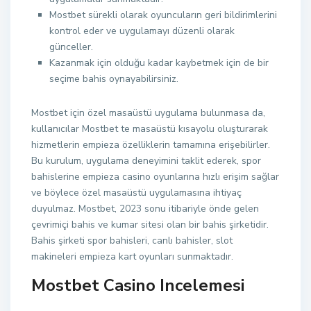
Mostbet sürekli olarak oyuncuların geri bildirimlerini
kontrol eder ve uygulamayı düzenli olarak
günceller.
Kazanmak için olduğu kadar kaybetmek için de bir
seçime bahis oynayabilirsiniz.
Mostbet için özel masaüstü uygulama bulunmasa da,
kullanıcılar Mostbet te masaüstü kısayolu oluşturarak
hizmetlerin empieza özelliklerin tamamına erişebilirler.
Bu kurulum, uygulama deneyimini taklit ederek, spor
bahislerine empieza casino oyunlarına hızlı erişim sağlar
ve böylece özel masaüstü uygulamasına ihtiyaç
duyulmaz. Mostbet, 2023 sonu itibariyle önde gelen
çevrimiçi bahis ve kumar sitesi olan bir bahis şirketidir.
Bahis şirketi spor bahisleri, canlı bahisler, slot
makineleri empieza kart oyunları sunmaktadır.
Mostbet Casino Incelemesi