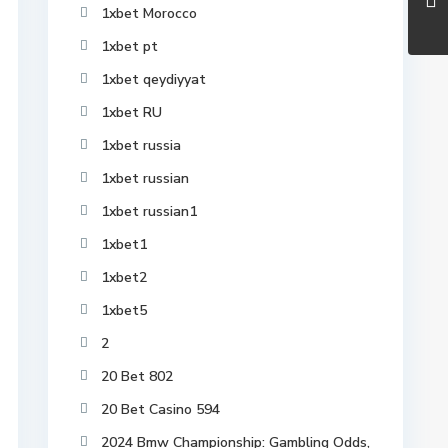
1xbet Morocco
1xbet pt
1xbet qeydiyyat
1xbet RU
1xbet russia
1xbet russian
1xbet russian1
1xbet1
1xbet2
1xbet5
2
20 Bet 802
20 Bet Casino 594
2024 Bmw Championship: Gambling Odds,