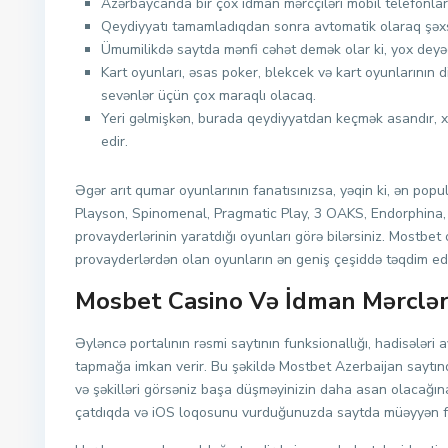
Azərbaycanda bir çox idman mərcçiləri mobil telefonlar
Qeydiyyatı tamamladıqdan sonra avtomatik olaraq şəxsi 
Ümumilikdə saytda mənfi cəhət demək olar ki, yox deyə
Kart oyunları, əsas poker, blekcek və kart oyunlarının di
sevənlər üçün çox maraqlı olacaq.
Yeri gəlmişkən, burada qeydiyyatdan keçmək asandır, xü
edir.
Əgər arıt qumar oyunlarının fanatısınızsa, yəqin ki, ən popu
Playson, Spinomenal, Pragmatic Play, 3 OAKS, Endorphin
provayderlərinin yaratdığı oyunları görə bilərsiniz. Mostb
provayderlərdən olan oyunların ən geniş çeşiddə təqdim edə
Mosbet Casino Və İdman Mərcləri
Əyləncə portalının rəsmi saytının funksionallığı, hadisələri
tapmağa imkan verir. Bu şəkildə Mostbet Azerbaijan saytında 
və şəkilləri görsəniz başa düşməyinizin daha asan olacağın
çatdıqda və iOS loqosunu vurduğunuzda saytda müəyyən fo