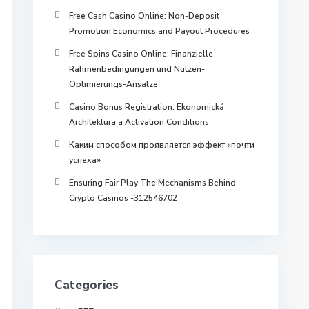
Free Cash Casino Online: Non-Deposit
Promotion Economics and Payout Procedures
Free Spins Casino Online: Finanzielle
Rahmenbedingungen und Nutzen-
Optimierungs-Ansätze
Casino Bonus Registration: Ekonomická
Architektura a Activation Conditions
Каким способом проявляется эффект «почти
успеха»
Ensuring Fair Play The Mechanisms Behind
Crypto Casinos -312546702
Categories