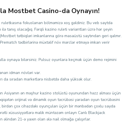
rla Mostbet Casino-da Oynayın!
ruletkasına fokuslanan bölməmizə xoş gəldiniz. Bu veb saytda
ilə tanış olacağıq. Fərqli kazino ruleti variantları üzrə hər şeyin
ine]Mostbet tətbiqləri imkanlarına görə masaüstü saytından geri qalmır.
və Prematch tədbirlərinə müxtəlif növ mərclər etməyə imkan verir
lla oynaya bilərsiniz. Pulsuz oyunlara keçmək üçün demo rejimini
lanan idman növləri var.
rı da sıradan marketlərə nisbətdə daha yüksək olur.
ın Asiyanın ən məşhur kazino stolüstü oyunundan həzz alması üçün
əqiqətən orijinal və dinamik oyun təcrübəsi yaradan oyun təcrübəsini
ck, birdən çox cihazdakı oyunçuları üçün bir mənbədən çoxlu sayda
sürətli xüsusiyyətlərə malik müntəzəm onlayn Canlı Blackjack
n əlindən 21-ə yaxın olan ələ nail olmağa çalışırlar.