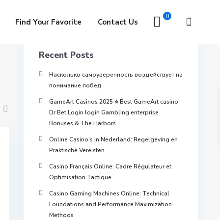
0
Find Your Favorite
Contact Us
Recent Posts
Насколько самоуверенность воздействует на
понимание побед
GameArt Casinos 2025 ⭐ Best GameArt casino
Dr Bet Login login Gambling enterprise
Bonuses & The Harbors
Online Casino’s in Nederland: Regelgeving en
Praktische Vereisten
Casino Français Online: Cadre Régulateur et
Optimisation Tactique
Casino Gaming Machines Online: Technical
Foundations and Performance Maximization
Methods