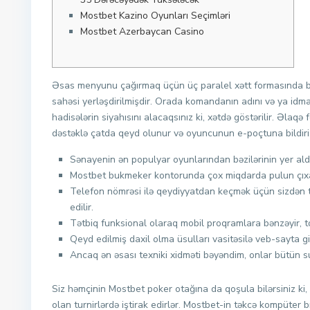
Mostbet Kazino Oyunları Seçimləri
Mostbet Azerbaycan Casino
Əsas menyunu çağırmaq üçün üç paralel xətt formasında bir 
sahəsi yerləşdirilmişdir. Orada komandanın adını və ya idman
hadisələrin siyahısını alacaqsınız ki, xətdə göstərilir. Əlaqə
dəstəklə çatda qeyd olunur və oyuncunun e-poçtuna bildiriş
Sənayenin ən populyar oyunlarından bəzilərinin yer aldığ
Mostbet bukmeker kontorunda çox miqdarda pulun çıxar
Telefon nömrəsi ilə qeydiyyatdan keçmək üçün sizdən t
edilir.
Tətbiq funksional olaraq mobil proqramlara bənzəyir, to
Qeyd edilmiş daxil olma üsulları vasitəsilə veb-sayta gir
Ancaq ən əsası texniki xidməti bəyəndim, onlar bütün su
Siz həmçinin Mostbet poker otağına da qoşula bilərsiniz ki
olan turnirlərdə iştirak edirlər. Mostbet-in təkcə kompüter