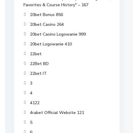
Favorites & Course History" – 167
20bet Bonus 856
20bet Casino 264
20bet Casino Logowanie 999
20bet Logowanie 410
22bet
22Bet BD
22bet IT
3
4
4122
4rabet Official Website 121
5
6