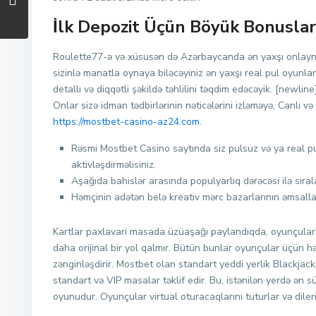
İlk Depozit Üçün Böyük Bonusla
Roulette77-ə və xüsusən də Azərbaycanda ən yaxşı onlayn 
sizinlə manatla oynaya biləcəyiniz ən yaxşı real pul oyunları 
detallı və diqqətli şəkildə təhlilini təqdim edəcəyik. [newl
Onlar sizə idman tədbirlərinin nəticələrini izləməyə, Canlı 
https://mostbet-casino-az24.com
.
Rəsmi Mostbet Casino saytında siz pulsuz və ya real pu
aktivləşdirməlisiniz.
Aşağıda bahislər arasında populyarlıq dərəcəsi ilə sıra
Həmçinin adətən belə kreativ mərc bazarlarının əmsalla
Kartlar paxlavari masada üzüaşağı paylandıqda, oyunçular
daha orijinal bir yol qalmır. Bütün bunlar oyunçular üçün h
zənginləşdirir. Mostbet olan standart yeddi yerlik Blackja
standart və VIP masalar təklif edir. Bu, istənilən yerdə ən 
oyunudur. Oyunçular virtual oturacaqlarını tuturlar və dileri