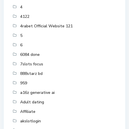
4
4122
4rabet Official Website 121
5
6
6084 done
7slots focus
888starz bd
959
a16z generative ai
Adult dating
Affiliate
akslotlogin