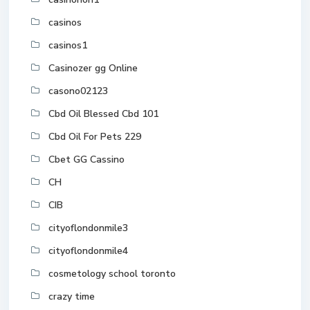
casinos
casinos1
Casinozer gg Online
casono02123
Cbd Oil Blessed Cbd 101
Cbd Oil For Pets 229
Cbet GG Cassino
CH
CIB
cityoflondonmile3
cityoflondonmile4
cosmetology school toronto
crazy time