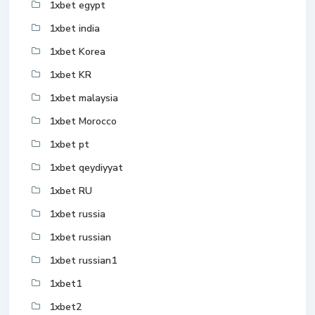
1xbet egypt
1xbet india
1xbet Korea
1xbet KR
1xbet malaysia
1xbet Morocco
1xbet pt
1xbet qeydiyyat
1xbet RU
1xbet russia
1xbet russian
1xbet russian1
1xbet1
1xbet2