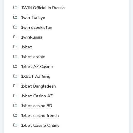
1WIN Official In Russia
1win Turkiye
1win uzbekistan
1winRussia
1xbet
1xbet arabic
1xbet AZ Casino
1XBET AZ Giriş
1xbet Bangladesh
1xbet Casino AZ
1xbet casino BD
1xbet casino french
1xbet Casino Online