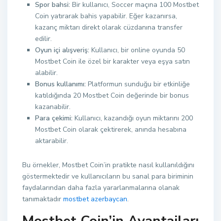
Spor bahsi:
Bir kullanıcı, Soccer maçına 100 Mostbet
Coin yatırarak bahis yapabilir. Eğer kazanırsa,
kazanç miktarı direkt olarak cüzdanına transfer
edilir.
Oyun içi alışveriş:
Kullanıcı, bir online oyunda 50
Mostbet Coin ile özel bir karakter veya eşya satın
alabilir.
Bonus kullanımı:
Platformun sunduğu bir etkinliğe
katıldığında 20 Mostbet Coin değerinde bir bonus
kazanabilir.
Para çekimi:
Kullanıcı, kazandığı oyun miktarını 200
Mostbet Coin olarak çektirerek, anında hesabına
aktarabilir.
Bu örnekler, Mostbet Coin’in pratikte nasıl kullanıldığını
göstermektedir ve kullanıcıların bu sanal para biriminin
faydalarından daha fazla yararlanmalarına olanak
tanımaktadır
mostbet azerbaycan
.