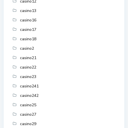
casino12
casino13
casino16
casino17
casino18
casino2
casino21
casino22
casino23
casino241
casino242
casino25
casino27
casino29