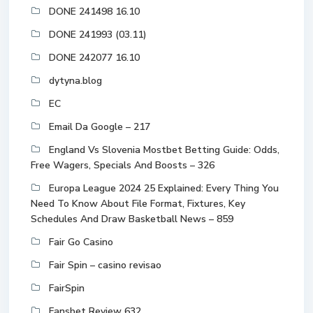
DONE 241498 16.10
DONE 241993 (03.11)
DONE 242077 16.10
dytyna.blog
EC
Email Da Google – 217
England Vs Slovenia Mostbet Betting Guide: Odds,
Free Wagers, Specials And Boosts – 326
Europa League 2024 25 Explained: Every Thing You
Need To Know About File Format, Fixtures, Key
Schedules And Draw Basketball News – 859
Fair Go Casino
Fair Spin – casino revisao
FairSpin
Fansbet Review 632