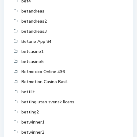
bet4
betandreas
betandreas2
betandreas3
Betano App 84
betcasino1
betcasino5
Betmexico Online 436
Betmotion Casino Basil
bettilt
betting utan svensk licens
betting2
betwinner1
betwinner2