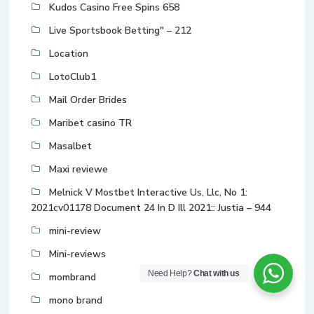
Kudos Casino Free Spins 658
Live Sportsbook Betting" – 212
Location
LotoClub1
Mail Order Brides
Maribet casino TR
Masalbet
Maxi reviewe
Melnick V Mostbet Interactive Us, Llc, No 1:
2021cv01178 Document 24 In D Ill 2021:: Justia – 944
mini-review
Mini-reviews
Need Help?
Chat with us
mombrand
mono brand