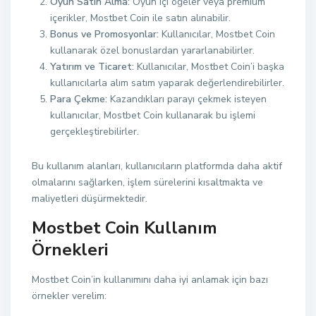
Oyun Satın Alma:
Oyun içi öğeler veya premium
içerikler, Mostbet Coin ile satın alınabilir.
Bonus ve Promosyonlar:
Kullanıcılar, Mostbet Coin
kullanarak özel bonuslardan yararlanabilirler.
Yatırım ve Ticaret:
Kullanıcılar, Mostbet Coin’i başka
kullanıcılarla alım satım yaparak değerlendirebilirler.
Para Çekme:
Kazandıkları parayı çekmek isteyen
kullanıcılar, Mostbet Coin kullanarak bu işlemi
gerçekleştirebilirler.
Bu kullanım alanları, kullanıcıların platformda daha aktif
olmalarını sağlarken, işlem sürelerini kısaltmakta ve
maliyetleri düşürmektedir.
Mostbet Coin Kullanım
Örnekleri
Mostbet Coin’in kullanımını daha iyi anlamak için bazı
örnekler verelim: