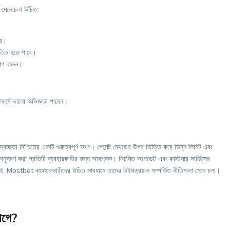
স মেনে চলা উচিত:
য়।
র্তিত হতে পারে।
যোগ করুন।
টফর্মে ভালো অভিজ্ঞতা পাবেন।
বচ্ছতা নিশ্চিতের একটি গুরুত্বপূর্ণ অংশ। পেমেন্ট মেথডের উপর ভিত্তি করে ভিন্ন লিমিট এবং
ি অনুসরণ করা প্রতিটি ব্যবহারকারীর জন্য আবশ্যক। নিয়মিত আপডেট এবং কাস্টমার সার্ভিসের
, Mostbet ব্যবহারকারীদের উচিত সাবধানে তাদের উইথড্রয়াল সম্পর্কিত নীতিমালা মেনে চলা।
াগে?