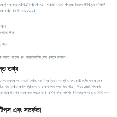
রকার্ড এবং ক্রিপ্টোকারেন্সি গ্রহণ করে। প্রতিটি পেমেন্ট মাধ্যমের নিজস্ব উইথড্রয়াল লিমিট
ডের সাধারণ লিমিট:
mostbet
 টাকা
ট পজিশনের উপর
০০ টাকা
পনা করতে পারবেন এবং অপ্রয়োজনীয় দেরি এড়াতে পারবেন।
ন্ত তথ্য
ন ব্যবহার করা পেমেন্ট মেথড, যাচাই প্রক্রিয়ার অবস্থান, এবং প্ল্যাটফর্মের সার্ভার লোড।
ঁছে যায়, যেখানে ব্যাংক ট্রান্সফার ৩-৫ কার্যদিবস সময় নিতে পারে। Mostbet সাধারণত
 ব্যবহারকারীর পক্ষ থেকে বহন করতে হয়। আপনি সর্বদা আপনার উইথড্রয়াল ব্যালান্স, লিমিট এবং
টিপস এবং সতর্কতা