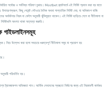
ারিত সর্বোচ্চ ও সর্বনিম্ন পরিমাণ বুঝায়। Mostbet প্ল্যাটফর্মে এই লিমিট প্রদান করা হয় যাতে
ায়। উদাহরণস্বরূপ, কিছু পেমেন্ট গেটওয়ে দৈনিক অথবা সাপ্তাহিক লিমিট দেয়, যা অধিকাংশ বাজি
দের অর্থঘটনার নিয়ম বা কেইস অনুযায়ী ঝুঁকিমুক্ত থাকেন। এই লিমিট ছাড়িয়ে গেলে বা নীতিমালা না
াল লিমিটগুলি অবগত থাকা অত্যন্ত জরুরি।
ক গাইডলাইনসমূহ
ধব। নিচে উল্লেখ করা হলো সবচেয়ে গুরুত্বপূর্ণ নীতিমালা সমূহ যা প্রয়োগ হয়:
েছে।
নুযায়ী পরিবর্তিত হয়।
্য ট্রানজাকশন অভিজ্ঞতা পান। আর্থিক লেনদেনের স্বচ্ছতা নির্মাণের জন্য এই নিয়মাবলী কার্যকর