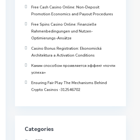
Free Cash Casino Online: Non-Deposit
Promotion Economics and Payout Procedures
Free Spins Casino Online: Finanzielle
Rahmenbedingungen und Nutzen-
Optimierungs-Ansätze
Casino Bonus Registration: Ekonomická
Architektura a Activation Conditions
Каким способом проявляется эффект «почти
успеха»
Ensuring Fair Play The Mechanisms Behind
Crypto Casinos -312546702
Categories