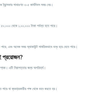
ক ট্রান্সফার সাধারণত ৩-৫ কার্যদিবস সময় নেয়।
ত ৫০,০০০ থেকে ১,০০,০০০ টাকা পর্যন্ত হতে পারে।
 পারে, এবং অনেক সময় অ্যাকাউন্ট সাময়িকভাবে বন্ধ হয়ে যেতে পারে।
ই প্রয়োজন?
বশ্যক। এটি নিরাপত্তার জন্য অপরিহার্য।
ে পারে যা ব্যবহারকারীর পক্ষ থেকে বহন করতে হয়।