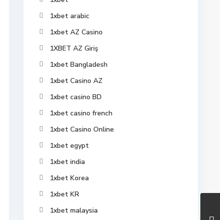
1xbet arabic
1xbet AZ Casino
1XBET AZ Giriş
1xbet Bangladesh
1xbet Casino AZ
1xbet casino BD
1xbet casino french
1xbet Casino Online
1xbet egypt
1xbet india
1xbet Korea
1xbet KR
1xbet malaysia