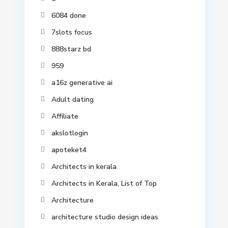
6084 done
7slots focus
888starz bd
959
a16z generative ai
Adult dating
Affiliate
akslotlogin
apoteket4
Architects in kerala
Architects in Kerala, List of Top
Architecture
architecture studio design ideas