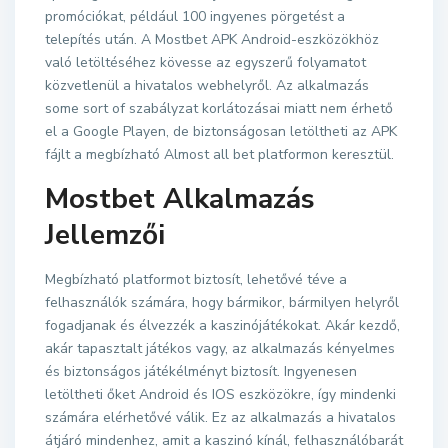
promóciókat, például 100 ingyenes pörgetést a
telepítés után. A Mostbet APK Android-eszközökhöz
való letöltéséhez kövesse az egyszerű folyamatot
közvetlenül a hivatalos webhelyről. Az alkalmazás
some sort of szabályzat korlátozásai miatt nem érhető
el a Google Playen, de biztonságosan letöltheti az APK
fájlt a megbízható Almost all bet platformon keresztül.
Mostbet Alkalmazás
Jellemzői
Megbízható platformot biztosít, lehetővé téve a
felhasználók számára, hogy bármikor, bármilyen helyről
fogadjanak és élvezzék a kaszinójátékokat. Akár kezdő,
akár tapasztalt játékos vagy, az alkalmazás kényelmes
és biztonságos játékélményt biztosít. Ingyenesen
letöltheti őket Android és IOS eszközökre, így mindenki
számára elérhetővé válik. Ez az alkalmazás a hivatalos
átjáró mindenhez, amit a kaszinó kínál, felhasználóbarát