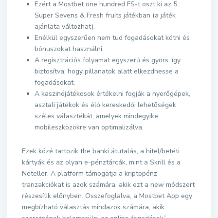
Ezért a Mostbet one hundred FS-t oszt ki az 5
Super Sevens & Fresh fruits játékban (a játék
ajánlata változhat).
Enélkül egyszerűen nem tud fogadásokat kötni és
bónuszokat használni.
A regisztrációs folyamat egyszerű és gyors, így
biztosítva, hogy pillanatok alatt elkezdhesse a
fogadásokat.
A kaszinójátékosok értékelni fogják a nyerőgépek,
asztali játékok és élő kereskedői lehetőségek
széles választékát, amelyek mindegyike
mobileszközökre van optimalizálva.
Ezek közé tartozik the banki átutalás, a hitel/betéti
kártyák és az olyan e-pénztárcák, mint a Skrill és a
Neteller. A platform támogatja a kriptopénz
tranzakciókat is azok számára, akik ezt a new módszert
részesítik előnyben. Összefoglalva, a Mostbet App egy
megbízható választás mindazok számára, akik