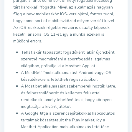
partjait is, ahol some sort of helyi fogadási közösség
tárt karokkal” “fogadta. Mivel az alkalmazás nagyban
függ a new mobileszköz iOS-verziójától, fontos tudni,
hogy some sort of mobileszközöd milyen verziót kezel.
Az iOS-eszközök régebbi verziói is usually képesek
kezelni arizona iOS 11-et, így a munka ezeken is
működni errors.
Tehát akár tapasztalt fogadóként, akár újoncként
szeretné megmártózni a sportfogadás izgalmas
világában, próbálja ki a Mostbet App-ot.
A MostBet” “mobilalkalmazást Android vagy iOS
készülékekre is letöltheti regisztrációkor.
A Most bet alkalmazást szakemberek hozták létre,
és felhasználóbarát és kellemes felülettel
rendelkezik, amely lehetővé teszi, hogy könnyen
megtalálja a kívánt játékot.
A Google tiltja a szerencsejátékokkal kapcsolatos
tartalmak közzétételét the Play Market, így a
Mostbet Application mobilalkalmazás letöltése