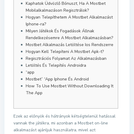
Kaphatok Üdvözlő Bónuszt, Ha A Mostbet
Mobilalkalmazáson Regisztrálok?
Hogyan Telepíthetem A Mostbet Alkalmazást
Iphone-ra?
Milyen Játékok És Fogadások Állnak
Rendelkezésemre A Mostbet Alkalmazásban?
Mostbet Alkalmazás Letöltése Ios Rendszerre
Hogyan Kell Telepíteni A Mostbet Apk-t?
Regisztrációs Folyamat Az Alkalmazásban
Letöltés És Telepítés Androidra
“app
Mostbet” “App Iphone És Android
How To Use Mostbet Without Downloading It
The App
Ezek az előnyök és hátrányok kétségtelenül hatással
vannak the játékra, mi azonban a Mostbet on-line
alkalmazást ajánljuk használatra, mivel azt