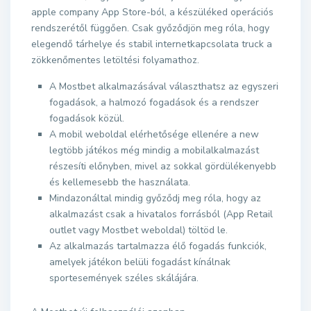
apple company App Store-ból, a készüléked operációs
rendszerétől függően. Csak győződjön meg róla, hogy
elegendő tárhelye és stabil internetkapcsolata truck a
zökkenőmentes letöltési folyamathoz.
A Mostbet alkalmazásával választhatsz az egyszeri
fogadások, a halmozó fogadások és a rendszer
fogadások közül.
A mobil weboldal elérhetősége ellenére a new
legtöbb játékos még mindig a mobilalkalmazást
részesíti előnyben, mivel az sokkal gördülékenyebb
és kellemesebb the használata.
Mindazonáltal mindig győződj meg róla, hogy az
alkalmazást csak a hivatalos forrásból (App Retail
outlet vagy Mostbet weboldal) töltöd le.
Az alkalmazás tartalmazza élő fogadás funkciók,
amelyek játékon belüli fogadást kínálnak
sportesemények széles skálájára.