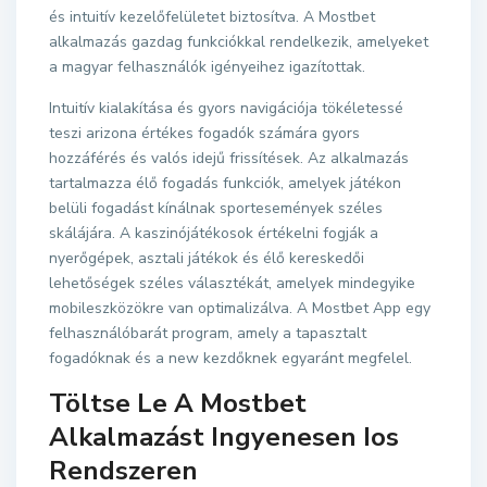
és intuitív kezelőfelületet biztosítva. A Mostbet
alkalmazás gazdag funkciókkal rendelkezik, amelyeket
a magyar felhasználók igényeihez igazítottak.
Intuitív kialakítása és gyors navigációja tökéletessé
teszi arizona értékes fogadók számára gyors
hozzáférés és valós idejű frissítések. Az alkalmazás
tartalmazza élő fogadás funkciók, amelyek játékon
belüli fogadást kínálnak sportesemények széles
skálájára. A kaszinójátékosok értékelni fogják a
nyerőgépek, asztali játékok és élő kereskedői
lehetőségek széles választékát, amelyek mindegyike
mobileszközökre van optimalizálva. A Mostbet App egy
felhasználóbarát program, amely a tapasztalt
fogadóknak és a new kezdőknek egyaránt megfelel.
Töltse Le A Mostbet
Alkalmazást Ingyenesen Ios
Rendszeren