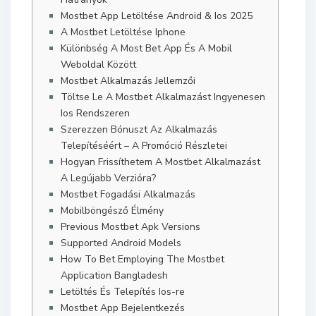
Mostbet App Letöltése Android & Ios 2025
A Mostbet Letöltése Iphone
Különbség A Most Bet App És A Mobil
Weboldal Között
Mostbet Alkalmazás Jellemzői
Töltse Le A Mostbet Alkalmazást Ingyenesen
Ios Rendszeren
Szerezzen Bónuszt Az Alkalmazás
Telepítéséért – A Promóció Részletei
Hogyan Frissíthetem A Mostbet Alkalmazást
A Legújabb Verzióra?
Mostbet Fogadási Alkalmazás
Mobilböngésző Élmény
Previous Mostbet Apk Versions
Supported Android Models
How To Bet Employing The Mostbet
Application Bangladesh
Letöltés És Telepítés Ios-re
Mostbet App Bejelentkezés