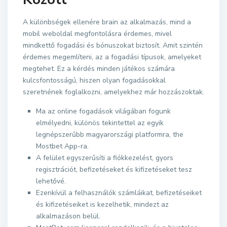
A különbségek ellenére brain az alkalmazás, mind a
mobil weboldal megfontolásra érdemes, mivel
mindkettő fogadási és bónuszokat biztosít. Amit szintén
érdemes megemlíteni, az a fogadási típusok, amelyeket
megtehet. Ez a kérdés minden játékos számára
kulcsfontosságú, hiszen olyan fogadásokkal
szeretnének foglalkozni, amelyekhez már hozzászoktak.
Ma az online fogadások világában fogunk
elmélyedni, különös tekintettel az egyik
legnépszerűbb magyarországi platformra, the
Mostbet App-ra.
A felület egyszerűsíti a fiókkezelést, gyors
regisztrációt, befizetéseket és kifizetéseket tesz
lehetővé.
Ezenkívül a felhasználók számláikat, befizetéseiket
és kifizetéseiket is kezelhetik, mindezt az
alkalmazáson belül.