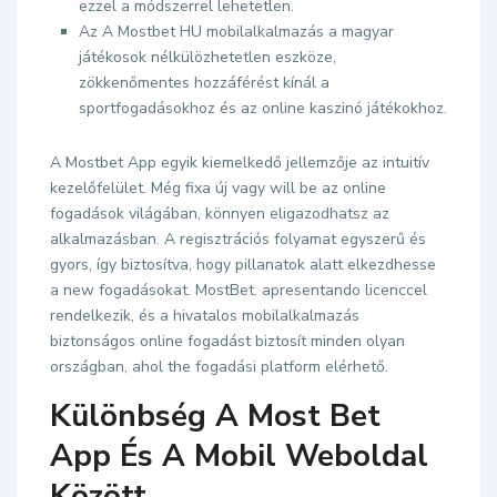
ezzel a módszerrel lehetetlen.
Az A Mostbet HU mobilalkalmazás a magyar
játékosok nélkülözhetetlen eszköze,
zökkenőmentes hozzáférést kínál a
sportfogadásokhoz és az online kaszinó játékokhoz.
A Mostbet App egyik kiemelkedő jellemzője az intuitív
kezelőfelület. Még fixa új vagy will be az online
fogadások világában, könnyen eligazodhatsz az
alkalmazásban. A regisztrációs folyamat egyszerű és
gyors, így biztosítva, hogy pillanatok alatt elkezdhesse
a new fogadásokat. MostBet. apresentando licenccel
rendelkezik, és a hivatalos mobilalkalmazás
biztonságos online fogadást biztosít minden olyan
országban, ahol the fogadási platform elérhető.
Különbség A Most Bet
App És A Mobil Weboldal
Között