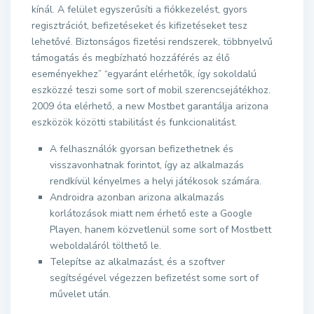
kínál. A felület egyszerűsíti a fiókkezelést, gyors
regisztrációt, befizetéseket és kifizetéseket tesz
lehetővé. Biztonságos fizetési rendszerek, többnyelvű
támogatás és megbízható hozzáférés az élő
eseményekhez” “egyaránt elérhetők, így sokoldalú
eszközzé teszi some sort of mobil szerencsejátékhoz.
2009 óta elérhető, a new Mostbet garantálja arizona
eszközök közötti stabilitást és funkcionalitást.
A felhasználók gyorsan befizethetnek és
visszavonhatnak forintot, így az alkalmazás
rendkívül kényelmes a helyi játékosok számára.
Androidra azonban arizona alkalmazás
korlátozások miatt nem érhető este a Google
Playen, hanem közvetlenül some sort of Mostbett
weboldaláról tölthető le.
Telepítse az alkalmazást, és a szoftver
segítségével végezzen befizetést some sort of
művelet után.