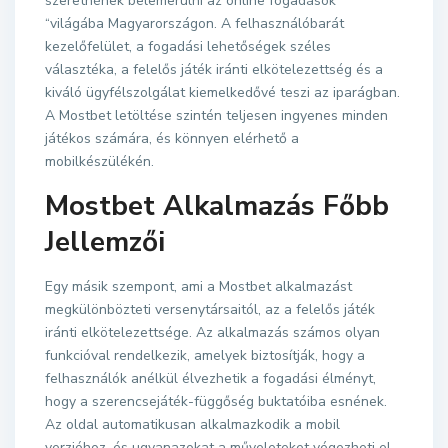
szeretnének belemerülni az online fogadások”
“világába Magyarországon. A felhasználóbarát
kezelőfelület, a fogadási lehetőségek széles
választéka, a felelős játék iránti elkötelezettség és a
kiváló ügyfélszolgálat kiemelkedővé teszi az iparágban.
A Mostbet letöltése szintén teljesen ingyenes minden
játékos számára, és könnyen elérhető a
mobilkészülékén.
Mostbet Alkalmazás Főbb
Jellemzői
Egy másik szempont, ami a Mostbet alkalmazást
megkülönbözteti versenytársaitól, az a felelős játék
iránti elkötelezettsége. Az alkalmazás számos olyan
funkcióval rendelkezik, amelyek biztosítják, hogy a
felhasználók anélkül élvezhetik a fogadási élményt,
hogy a szerencsejáték-függőség buktatóiba esnének.
Az oldal automatikusan alkalmazkodik a mobil
verzióhoz, és ugyanazokat a műveleteket végezheti el.