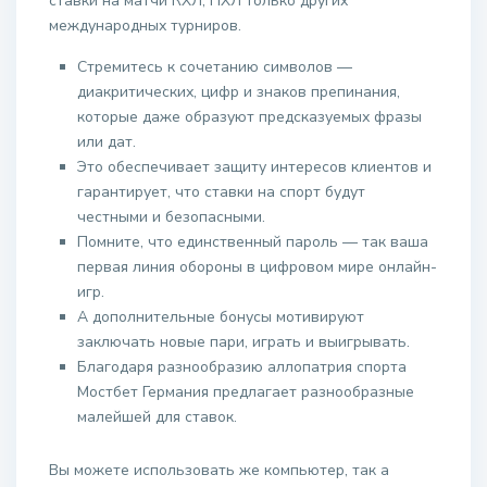
ставки на матчи КХЛ, НХЛ только других
международных турниров.
Стремитесь к сочетанию символов —
диакритических, цифр и знаков препинания,
которые даже образуют предсказуемых фразы
или дат.
Это обеспечивает защиту интересов клиентов и
гарантирует, что ставки на спорт будут
честными и безопасными.
Помните, что единственный пароль — так ваша
первая линия обороны в цифровом мире онлайн-
игр.
А дополнительные бонусы мотивируют
заключать новые пари, играть и выигрывать.
Благодаря разнообразию аллопатрия спорта
Мостбет Германия предлагает разнообразные
малейшей для ставок.
Вы можете использовать же компьютер, так а