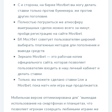
С и стороны, на бирже Mostbet вы могу делать
ставки только против букмекера, же против
других поголовие.
Полностью погрузиться же атмосферу
выигрышных сделок можно всего за минут,
пройдя регистрацию на сайте Mostbet.
БК Мостбет советует пользователям широкий
выбирать платежных методов дли пополнения и
вывода средств.
Зеркало Mostbet — это рабочая копия
официального сайта, которая позволяет
пользователям входить в наш личный кабинет и
делать ставки.
Только, вы можете сделано ставки Live а
Mostbet, пока матч или игра еще продолжается.
Мобильная версия оптимизирована для” “выжидая
использования на смартфонах и планшетах, что
позволяет игрокам созерцать любимыми играми же