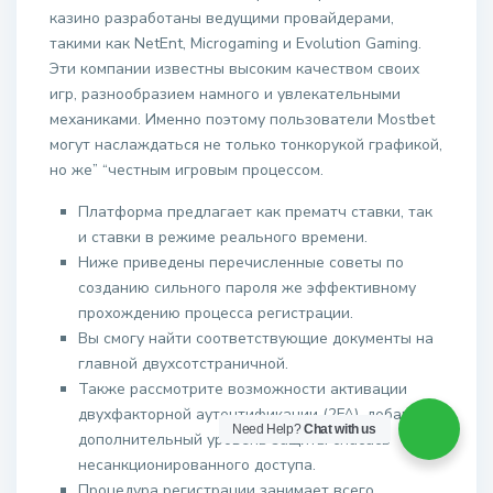
казино разработаны ведущими провайдерами,
такими как NetEnt, Microgaming и Evolution Gaming.
Эти компании известны высоким качеством своих
игр, разнообразием намного и увлекательными
механиками. Именно поэтому пользователи Mostbet
могут наслаждаться не только тонкорукой графикой,
но же” “честным игровым процессом.
Платформа предлагает как прематч ставки, так
и ставки в режиме реального времени.
Ниже приведены перечисленные советы по
созданию сильного пароля же эффективному
прохождению процесса регистрации.
Вы смогу найти соответствующие документы на
главной двухсотстраничной.
Также рассмотрите возможности активации
двухфакторной аутентификации (2FA), добавив
Need Help?
Chat with us
дополнительный уровень защиты спасась
несанкционированного доступа.
Процедура регистрации занимает всего