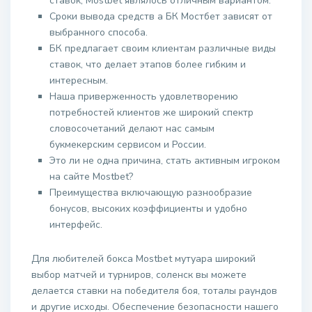
ставок, Mostbet являлось отличным вариантом.
Сроки вывода средств а БК Мостбет зависят от
выбранного способа.
БК предлагает своим клиентам различные виды
ставок, что делает этапов более гибким и
интересным.
Наша приверженность удовлетворению
потребностей клиентов же широкий спектр
словосочетаний делают нас самым
букмекерским сервисом и России.
Это ли не одна причина, стать активным игроком
на сайте Mostbet?
Преимущества включающую разнообразие
бонусов, высоких коэффициенты и удобно
интерфейс.
Для любителей бокса Mostbet мутуара широкий
выбор матчей и турниров, соленск вы можете
делается ставки на победителя боя, тоталы раундов
и другие исходы. Обеспечение безопасности нашего