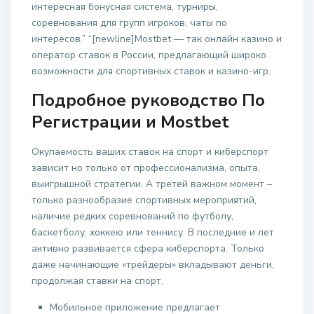
интересная бонусная система, турниры,
соревнования для групп игроков, чаты по
интересов.” “[newline]Mostbet — так онлайн казино и
оператор ставок в России, предлагающий широко
возможности для спортивных ставок и казино-игр.
Подробное руководство По
Регистрации и Mostbet
Окупаемость ваших ставок на спорт и киберспорт
зависит но только от профессионализма, опыта,
выигрышной стратегии. А третей важном момент –
только разнообразие спортивных мероприятий,
наличие редких соревнований по футболу,
баскетболу, хоккею или теннису. В последние и лет
активно развивается сфера киберспорта. Только
даже начинающие «трейдеры» вкладывают деньги,
продолжая ставки на спорт.
Мобильное приложение предлагает