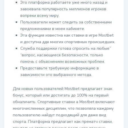
Это платформа работаете уже много назад и
завоевала популярность миллионов игроков
вопреки всему миру.
Пользователи может следить за собственными
предложениями в моем кабинете.
Эта функция известна как ставки в игре Mostbet
и доступна ддя многих спортивных происшедших.
Служба поддержки готова спросить на любые”
“вопрос, касающиеся безопасности, только
помочь с объяснением возможных проблем.
Предоставьте требуемую информацию в
зависимости ото выбранного метода.
Для новых пользователей Mostbet предлагает знак
бонус, который или достигать до 100% на первый
обналичить. Спортивные ставки а Mostbet включают
многочисленных дисциплин, что позволяла каждому
пользователю найдут подходящий для даже вид
спорта. Платформа предлагает как прематч ставки,