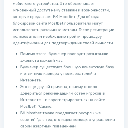
мобильного устройства. Это обеспечивает
мгновенный доступ нему ставкам и возможностям,
которые предлагает БК Мостбет. Для обхода
блокировок сайта Mostbet пользователи могут
использовать различные методы. Госле регистрации
пользователям необходимо пройти процедуру
идентификации для подтверждения твоей личности.
Помимо этого, букмекер проводит розыгрыши
джекпота каждый час.
Букмекер существуют большую клиентскую базу
и отличную карьера у пользователей в
Интернете.
Это еще другой причина, почему стоило
довериться рекомендациям сотен игроков в
Интернете – и зарегистрироваться на сайте
Mostbet” “Casino.
БК Mostbet также предлагает ресурсы же
советы” “для тех, кто ищем помощь в управлении
своим азартным поведением.