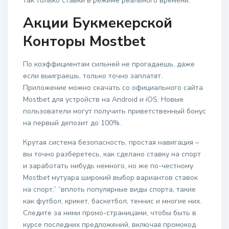
так только ставки в режиме реального времени.
Акции Букмекерской
Конторы Mostbet
По коэффициентам сильней не прогадаешь, даже
если выиграешь, только точно заплатят.
Приложение можно скачать со официального сайта
Mostbet для устройств на Android и iOS. Новые
пользователи могут получить приветственный бонус
на первый депозит до 100%.
Крутая система безопасность, простая навигация –
вы точно разберетесь, как сделано ставку на спорт
и заработать нибудь немного, но же по-честному.
Mostbet мутуара широкий выбор вариантов ставок
на спорт,” “вплоть популярные виды спорта, такие
как футбол, крикет, баскетбол, теннис и многие них.
Следите за ними промо-страницами, чтобы быть в
курсе последних предложений, включая промокод