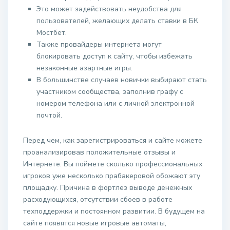
Это может задействовать неудобства для
пользователей, желающих делать ставки в БК
Мостбет.
Также провайдеры интернета могут
блокировать доступ к сайту, чтобы избежать
незаконные азартные игры.
В большинстве случаев новички выбирают стать
участником сообщества, заполнив графу с
номером телефона или с личной электронной
почтой.
Перед чем, как зарегистрироваться и сайте можете
проанализировав положительные отзывы и
Интернете. Вы поймете сколько профессиональных
игроков уже несколько прабакеровой обожают эту
площадку. Причина в фортлез выводе денежных
расходующихся, отсутствии сбоев в работе
техподдержки и постоянном развитии. В будущем на
сайте появятся новые игровые автоматы,