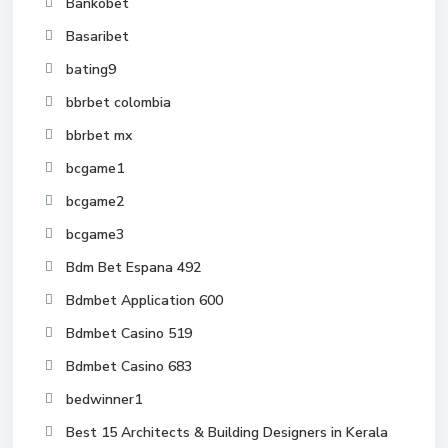
Bankobet
Basaribet
bating9
bbrbet colombia
bbrbet mx
bcgame1
bcgame2
bcgame3
Bdm Bet Espana 492
Bdmbet Application 600
Bdmbet Casino 519
Bdmbet Casino 683
bedwinner1
Best 15 Architects & Building Designers in Kerala