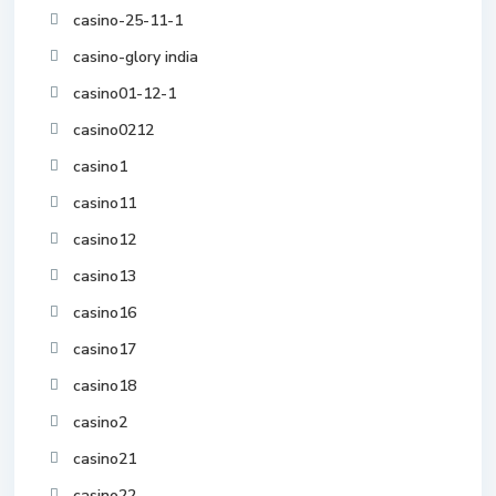
casino-25-11-1
casino-glory india
casino01-12-1
casino0212
casino1
casino11
casino12
casino13
casino16
casino17
casino18
casino2
casino21
casino22