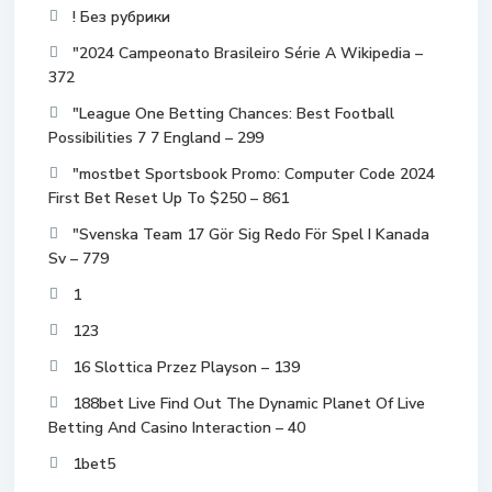
! Без рубрики
"2024 Campeonato Brasileiro Série A Wikipedia –
372
"League One Betting Chances: Best Football
Possibilities 7 7 England – 299
"mostbet Sportsbook Promo: Computer Code 2024
First Bet Reset Up To $250 – 861
"Svenska Team 17 Gör Sig Redo För Spel I Kanada
Sv – 779
1
123
16 Slottica Przez Playson – 139
188bet Live Find Out The Dynamic Planet Of Live
Betting And Casino Interaction – 40
1bet5