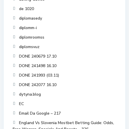
de 1020
diplomasedy
diplomm-i
diplomroomss
diplomsvuz
DONE 240679 17.10
DONE 241498 16.10
DONE 241993 (03.11)
DONE 242077 16.10
dytyna.blog
EC
Email Da Google – 217
England Vs Slovenia Mostbet Betting Guide: Odds,