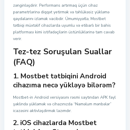
zənginləşdirir. Performans artırmaq üçün cihaz
parametrlərinə diqqət yetirmək və təhlükəsiz yükləmə
qaydalarını izləmək vacibdir. Ümumiyyətlə, Mostbet
tətbiqi müxtəlif cihazlarda uyumlu və etibarlı bir bahis
platforması kimi istifadəçilərin üstünlüklərinə tam cavab
verir.
Tez-tez Soruşulan Suallar
(FAQ)
1. Mostbet tətbiqini Android
cihazıma necə yükləyə bilərəm?
Mostbet-in Android versiyasını rəsmi saytından APK fayl
şəklində yükləmək və cihazınızda “Naməlum mənbələr”
icazəsini aktivləşdirmək lazımdır.
2. iOS cihazlarda Mostbet