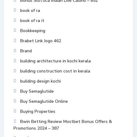
Bonus Slottica Indian Live Casino – 852
book of ra
book of ra it
Bookkeeping
Brabet Link Jogo 462
Brand
building architecture in kochi kerala
building construction cost in kerala
building design kochi
Buy Semaglutide
Buy Semaglutide Online
Buying Properties
Bwin Betting Review Mostbet Bonus Offers &
Promotions 2024 – 387