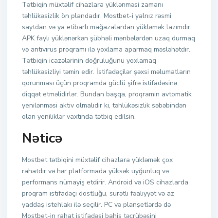
Tətbiqin müxtəlif cihazlara yüklənməsi zamanı
təhlükəsizlik ön plandadır. Mostbet-i yalnız rəsmi
saytdan və ya etibarlı mağazalardan yükləmək lazımdır.
APK faylı yüklənərkən şübhəli mənbələrdən uzaq durmaq
və antivirus proqramı ilə yoxlama aparmaq məsləhətdir.
Tətbiqin icazələrinin doğruluğunu yoxlamaq
təhlükəsizliyi təmin edir. İstifadəçilər şəxsi məlumatların
qorunması üçün proqramda güclü şifrə istifadəsinə
diqqət etməlidirlər. Bundan başqa, proqramın avtomatik
yenilənməsi aktiv olmalıdır ki, təhlükəsizlik səbəbindən
olan yeniliklər vaxtında tətbiq edilsin.
Nəticə
Mostbet tətbiqini müxtəlif cihazlara yükləmək çox
rahatdır və hər platformada yüksək uyğunluq və
performans nümayiş etdirir. Android və iOS cihazlarda
proqram istifadəçi dostluğu, sürətli fəaliyyət və az
yaddaş istehlakı ilə seçilir. PC və planşetlərdə də
Mostbet-in rahat istifadəsi bahis təcrübəsini