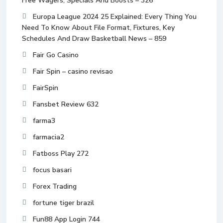
Free Wagers, Specials And Boosts – 326
Europa League 2024 25 Explained: Every Thing You
Need To Know About File Format, Fixtures, Key
Schedules And Draw Basketball News – 859
Fair Go Casino
Fair Spin – casino revisao
FairSpin
Fansbet Review 632
farma3
farmacia2
Fatboss Play 272
focus basari
Forex Trading
fortune tiger brazil
Fun88 App Login 744