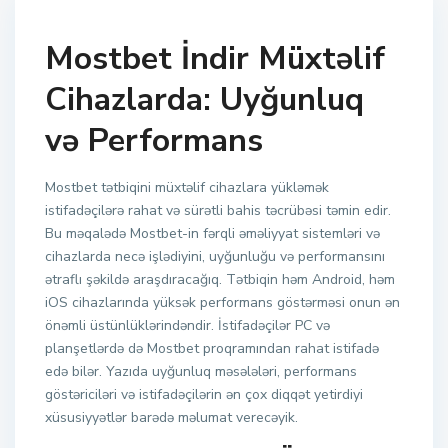
Mostbet İndir Müxtəlif
Cihazlarda: Uyğunluq
və Performans
Mostbet tətbiqini müxtəlif cihazlara yükləmək
istifadəçilərə rahat və sürətli bahis təcrübəsi təmin edir.
Bu məqalədə Mostbet-in fərqli əməliyyat sistemləri və
cihazlarda necə işlədiyini, uyğunluğu və performansını
ətraflı şəkildə araşdıracağıq. Tətbiqin həm Android, həm
iOS cihazlarında yüksək performans göstərməsi onun ən
önəmli üstünlüklərindəndir. İstifadəçilər PC və
planşetlərdə də Mostbet proqramından rahat istifadə
edə bilər. Yazıda uyğunluq məsələləri, performans
göstəriciləri və istifadəçilərin ən çox diqqət yetirdiyi
xüsusiyyətlər barədə məlumat verecəyik.