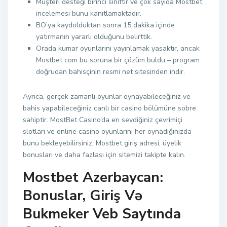
Müşteri desteği birinci sınıftır ve çok sayıda Mostbet
incelemesi bunu kanıtlamaktadır.
BO’ya kaydolduktan sonra 15 dakika içinde
yatırmanın yararlı olduğunu belirttik.
Orada kumar oyunlarını yayınlamak yasaktır, ancak
Mostbet com bu soruna bir çözüm buldu – program
doğrudan bahisçinin resmi net sitesinden indir.
Ayrıca, gerçek zamanlı oyunlar oynayabileceğiniz ve
bahis yapabileceğiniz canlı bir casino bölümüne sobre
sahiptir. MostBet Casino’da en sevdiğiniz çevrimiçi
slotları ve online casino oyunlarını her oynadığınızda
bunu bekleyebilirsiniz. Mostbet giriş adresi, üyelik
bonusları ve daha fazlası için sitemizi takipte kalın.
Mostbet Azerbaycan:
Bonuslar, Giriş Və
Bukmeker Veb Saytında