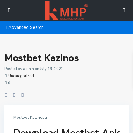
Advanced Search
Mostbet Kazinos
Posted by admin on July 19, 2022
Uncategorized
0
Mostbet Kazinosu
Download Mostbet Apk