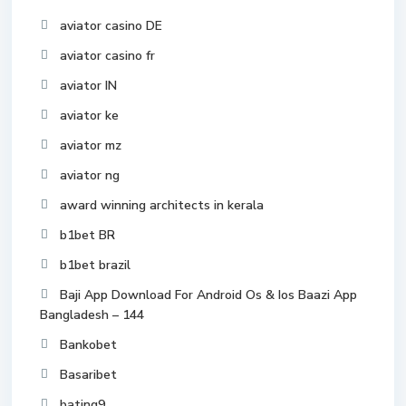
aviator casino DE
aviator casino fr
aviator IN
aviator ke
aviator mz
aviator ng
award winning architects in kerala
b1bet BR
b1bet brazil
Baji App Download For Android Os & Ios Baazi App
Bangladesh – 144
Bankobet
Basaribet
bating9