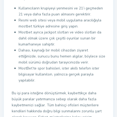
Kullanıcıların krupiyeyi yenmesini ve 21’i geçmeden
21 veya daha fazla puan almasını gerektirir.
Resmi web sitesi veya mobil uygulama aracılığıyla
mostbet türkiye adresine giriş yapın.
Mostbet ayrıca jackpot slotları ve video slotları da
dahil olmak üzere çok çeşitli oyunlar sunan bir
kumarhaneye sahiptir.
Dahası, kaynağı bir mobil cihazdan ziyaret
ettiğinizde, sunucu bunu hemen algılar, böylece size
mobil sürümü doğrudan tarayıcınızda verir.
MostBet’te spor bahisleri, ister akıllı telefon ister
bilgisayar kullanılsın, yalnızca gerçek parayla
yapılabilir.
Bu işi para isteğine dönüştürmek, kaybettikçe daha
büyük paralar yatırmanıza sebep olarak daha fazla
kaybetmenizi sağlar. Tüm bahisçi ofisleri müşterilere
kendileri hakkında doğru bilgi sunmalarını zorunlu şart