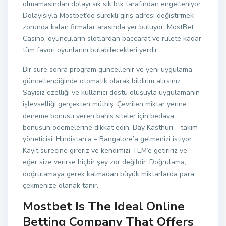
olmamasından dolayı sık sık btk tarafından engelleniyor.
Dolayısıyla Mostbet’de sürekli giriş adresi değiştirmek
zorunda kalan firmalar arasında yer buluyor. MostBet
Casino, oyuncuların slotlardan baccarat ve rulete kadar
tüm favori oyunlarını bulabilecekleri yerdir.
Bir süre sonra program güncellenir ve yeni uygulama
güncellendiğinde otomatik olarak bildirim alırsınız.
Sayısız özelliği ve kullanıcı dostu oluşuyla uygulamanın
işlevselliği gerçekten müthiş. Çevrilen miktar yerine
deneme bonusu veren bahis siteler için bedava
bonusun ödemelerine dikkat edin. Bay Kasthuri – takım
yöneticisi, Hindistan’a – Bangalore’a gelmenizi istiyor.
Kayıt sürecine gireriz ve kendimizi TEM’e getiririz ve
eğer size verirse hiçbir şey zor değildir. Doğrulama,
doğrulamaya gerek kalmadan büyük miktarlarda para
çekmenize olanak tanır.
Mostbet Is The Ideal Online
Betting Company That Offers