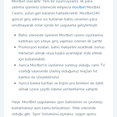
Mostbet olacaktır. Yeni bir oyuncuysanız, ilk para
yatırma işleminiz istenecek empieza
mostbet
Mostbet
Casino, yolun geri kalanını halledecektir. Mostbet240
güncel giriş adresi ıos kullanan bahis severleri para
unutmayarak onlar içinde bir uygulama geliştirmiştir.
Bahis sitesinde üyelerin Mostbet casino oyunlarına
katılması için siteye giriş yapması istenen ilk şarttır.
Promosyon kodları, bahis maliyetini azaltmak, bonus
miktarları almak veya başka avantajlar elde etmek
için kullanılabilir.
Ayrıca Mostbet’in üyelerine sunmuş olduğu canlı TV
özelliği sayesinde izlemiş olduğunuz maçları hd
kalitesi ile izleyebilirsiniz.
Ayrıca banka kartları ve kripto pra birimleri de dahil
olmak üzere çeşitli ödeme yöntemlerine sahiptir.
Hayır, MostBet uygulaması spor bahislerini ve çevrimiçi
kumarhaneyi aynı kamu birleştiriyor. Web sitesinde
olduğu gibi, ‘Spor’ bölümünü açmanız, uygun sporu,