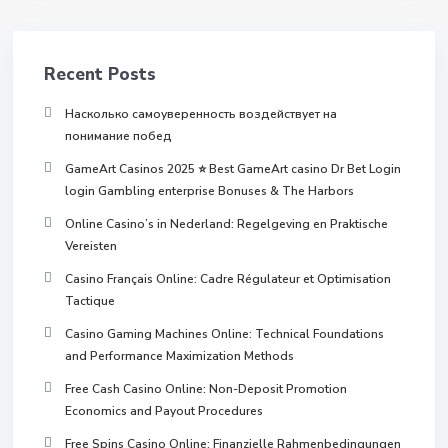
Recent Posts
Насколько самоуверенность воздействует на
понимание побед
GameArt Casinos 2025 ⭐ Best GameArt casino Dr Bet Login
login Gambling enterprise Bonuses & The Harbors
Online Casino’s in Nederland: Regelgeving en Praktische
Vereisten
Casino Français Online: Cadre Régulateur et Optimisation
Tactique
Casino Gaming Machines Online: Technical Foundations
and Performance Maximization Methods
Free Cash Casino Online: Non-Deposit Promotion
Economics and Payout Procedures
Free Spins Casino Online: Finanzielle Rahmenbedingungen