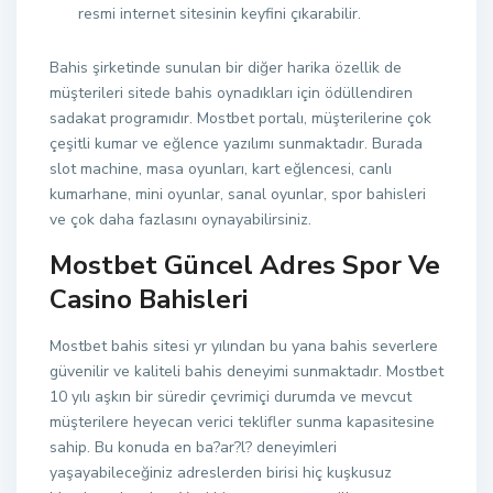
resmi internet sitesinin keyfini çıkarabilir.
Bahis şirketinde sunulan bir diğer harika özellik de
müşterileri sitede bahis oynadıkları için ödüllendiren
sadakat programıdır. Mostbet portalı, müşterilerine çok
çeşitli kumar ve eğlence yazılımı sunmaktadır. Burada
slot machine, masa oyunları, kart eğlencesi, canlı
kumarhane, mini oyunlar, sanal oyunlar, spor bahisleri
ve çok daha fazlasını oynayabilirsiniz.
Mostbet Güncel Adres Spor Ve
Casino Bahisleri
Mostbet bahis sitesi yr yılından bu yana bahis severlere
güvenilir ve kaliteli bahis deneyimi sunmaktadır. Mostbet
10 yılı aşkın bir süredir çevrimiçi durumda ve mevcut
müşterilere heyecan verici teklifler sunma kapasitesine
sahip. Bu konuda en ba?ar?l? deneyimleri
yaşayabileceğiniz adreslerden birisi hiç kuşkusuz