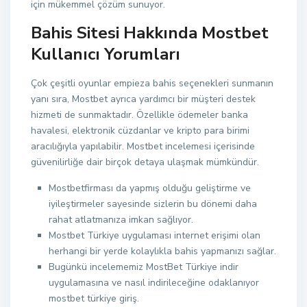
için mükemmel çözüm sunuyor.
Bahis Sitesi Hakkında Mostbet
Kullanıcı Yorumları
Çok çeşitli oyunlar empieza bahis seçenekleri sunmanın
yanı sıra, Mostbet ayrıca yardımcı bir müşteri destek
hizmeti de sunmaktadır. Özellikle ödemeler banka
havalesi, elektronik cüzdanlar ve kripto para birimi
aracılığıyla yapılabilir. Mostbet incelemesi içerisinde
güvenilirliğe dair birçok detaya ulaşmak mümkündür.
Mostbetfirması da yapmış olduğu geliştirme ve
iyileştirmeler sayesinde sizlerin bu dönemi daha
rahat atlatmanıza imkan sağlıyor.
Mostbet Türkiye uygulaması internet erişimi olan
herhangi bir yerde kolaylıkla bahis yapmanızı sağlar.
Bugünkü incelememiz MostBet Türkiye indir
uygulamasına ve nasıl indirileceğine odaklanıyor
mostbet türkiye giriş.