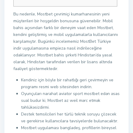
Bu nedenle, Mostbet çevrimiçi kumarhanesinin yeni
müşterileri bir hoşgeldin bonusuna güvenebilir. Mobil
bahis açısından farklı bir deneyim vaat eden Mostbet,
kendini geliştirmiş ve mobil uygulamalarla kullanıcılarını
karşılamıştır. Bugünkü incelememiz MostBet Türkiye
indir uygulamasına empieza nasıl indirileceğine
odaklanıyor. Mostbet bahis şirketi Hindistan’da yasal
olarak, Hindistan tarafından verilen bir lisans altında
faaliyet göstermektedir.
Kendiniz için böyle bir rahatlığı geri çevirmeyin ve
programı resmi web sitesinden indirin.
Oyunçuları narahat aviator sport mostbet edən əsas
sual budur ki, Mostbet az weil mərc etmək
təhlükəsizdirmi.
Destek temsilcileri her türlü teknik soruyu çözecek
ve gerekirse kullanıcılara tavsiyelerde bulunacaktır.
Mostbet uygulaması bangladeş, profillerin bireysel