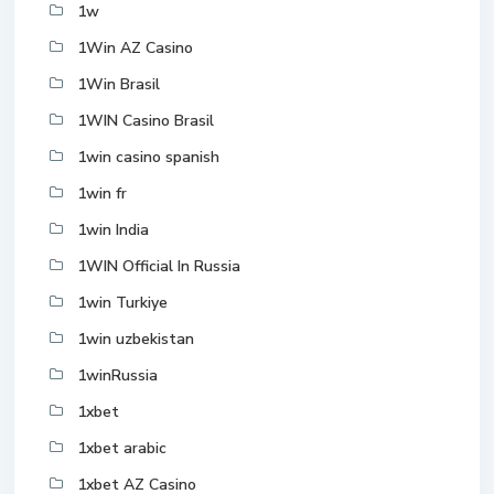
1w
1Win AZ Casino
1Win Brasil
1WIN Casino Brasil
1win casino spanish
1win fr
1win India
1WIN Official In Russia
1win Turkiye
1win uzbekistan
1winRussia
1xbet
1xbet arabic
1xbet AZ Casino