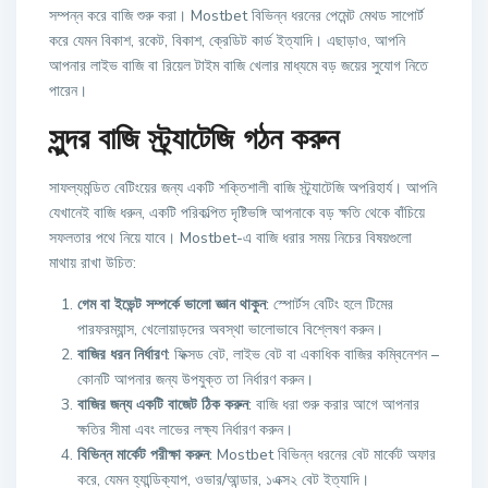
সম্পন্ন করে বাজি শুরু করা। Mostbet বিভিন্ন ধরনের পেমেন্ট মেথড সাপোর্ট
করে যেমন বিকাশ, রকেট, বিকাশ, ক্রেডিট কার্ড ইত্যাদি। এছাড়াও, আপনি
আপনার লাইভ বাজি বা রিয়েল টাইম বাজি খেলার মাধ্যমে বড় জয়ের সুযোগ নিতে
পারেন।
সুন্দর বাজি স্ট্র্যাটেজি গঠন করুন
সাফল্যমন্ডিত বেটিংয়ের জন্য একটি শক্তিশালী বাজি স্ট্র্যাটেজি অপরিহার্য। আপনি
যেখানেই বাজি ধরুন, একটি পরিকল্পিত দৃষ্টিভঙ্গি আপনাকে বড় ক্ষতি থেকে বাঁচিয়ে
সফলতার পথে নিয়ে যাবে। Mostbet-এ বাজি ধরার সময় নিচের বিষয়গুলো
মাথায় রাখা উচিত:
গেম বা ইভেন্ট সম্পর্কে ভালো জ্ঞান থাকুন:
স্পোর্টস বেটিং হলে টিমের
পারফরম্যান্স, খেলোয়াড়দের অবস্থা ভালোভাবে বিশ্লেষণ করুন।
বাজির ধরন নির্ধারণ:
ফিক্সড বেট, লাইভ বেট বা একাধিক বাজির কম্বিনেশন –
কোনটি আপনার জন্য উপযুক্ত তা নির্ধারণ করুন।
বাজির জন্য একটি বাজেট ঠিক করুন:
বাজি ধরা শুরু করার আগে আপনার
ক্ষতির সীমা এবং লাভের লক্ষ্য নির্ধারণ করুন।
বিভিন্ন মার্কেট পরীক্ষা করুন:
Mostbet বিভিন্ন ধরনের বেট মার্কেট অফার
করে, যেমন হ্যান্ডিক্যাপ, ওভার/আন্ডার, ১এক্স২ বেট ইত্যাদি।