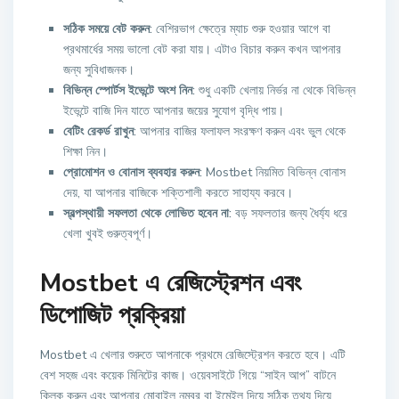
সঠিক সময়ে বেট করুন:
বেশিরভাগ ক্ষেত্রে ম্যাচ শুরু হওয়ার আগে বা
প্রথমার্ধের সময় ভালো বেট করা যায়। এটাও বিচার করুন কখন আপনার
জন্য সুবিধাজনক।
বিভিন্ন স্পোর্টস ইভেন্টে অংশ নিন:
শুধু একটি খেলায় নির্ভর না থেকে বিভিন্ন
ইভেন্টে বাজি দিন যাতে আপনার জয়ের সুযোগ বৃদ্ধি পায়।
বেটিং রেকর্ড রাখুন:
আপনার বাজির ফলাফল সংরক্ষণ করুন এবং ভুল থেকে
শিক্ষা নিন।
প্রোমোশন ও বোনাস ব্যবহার করুন:
Mostbet নিয়মিত বিভিন্ন বোনাস
দেয়, যা আপনার বাজিকে শক্তিশালী করতে সাহায্য করবে।
স্বল্পস্থায়ী সফলতা থেকে লোভিত হবেন না:
বড় সফলতার জন্য ধৈর্য্য ধরে
খেলা খুবই গুরুত্বপূর্ণ।
Mostbet এ রেজিস্ট্রেশন এবং
ডিপোজিট প্রক্রিয়া
Mostbet এ খেলার শুরুতে আপনাকে প্রথমে রেজিস্ট্রেশন করতে হবে। এটি
বেশ সহজ এবং কয়েক মিনিটের কাজ। ওয়েবসাইটে গিয়ে “সাইন আপ” বাটনে
ক্লিক করুন এবং আপনার মোবাইল নম্বর বা ইমেইল দিয়ে সঠিক তথ্য দিয়ে