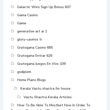
Galactic Wins Sign Up Bonus 607
Gama Casino
Game
generative art ai 1
glory-casinos tr
Gratogana Casino 685
Gratogana Entrar 626
Gratogana Juegos En Vivo 109
gsdiplom
Home Plans Blogs
Kerala Vastu shastra for house
Vastu Shastra Kerala Articles
How To Be Able To Mostbet How In Order To