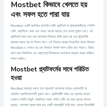
Mostbet কিভাবে খেলতে হয়
এবং সফল হতে পারা যায়
Mostbet একটি জনপ্রিয় অনলাইন বেটিং প্ল্যাটফর্ম যা ব্যবহারকারীদের স্পোর্টস
বেটিং, ক্যাসিনো গেমস এবং আরও অনেক ধরনের গেম খেলার সুযোগ দেয়। এই
প্ল্যাটফর্মে সফল হতে হলে আপনাকে কিভাবে বাজি ধরতে হয় এবং স্ট্র্যাটেজি
ব্যবহার করতে হয় তা শিখতে হবে। এই নিবন্ধে আমরা বিস্তারিত জানব কিভাবে
Mostbet এ খেলতে হয় এবং কিভাবে আপনি সফল বেটার হতে পারেন। নিচের
ধাপে ধাপে নির্দেশিকা এবং গুরুত্বপূর্ণ টিপসগুলো আপনাকে সহায়তা করবে বাজিতে
দক্ষতা অর্জনে।
Mostbet প্ল্যাটফর্মের সাথে পরিচিত
হওয়া
Mostbet ব্যবহার করতে হলে প্রথমেই আপনাকে তাদের ওয়েবসাইট বা
মোবাইল অ্যাপ্লিকেশনটি বুঝতে হবে। প্ল্যাটফর্মটি সহজ এবং ব্যবহার বান্ধব,
যেখানে স্পোর্টস ইভেন্ট, ক্যাসিনো গেমস, লাইভ বেটিং সহ নানা ধরনের অপশন
রয়েছে। আপনার প্রথম কাজ হবে একটি অ্যাকাউন্ট তৈরি করা, তারপর ডিপোজিট