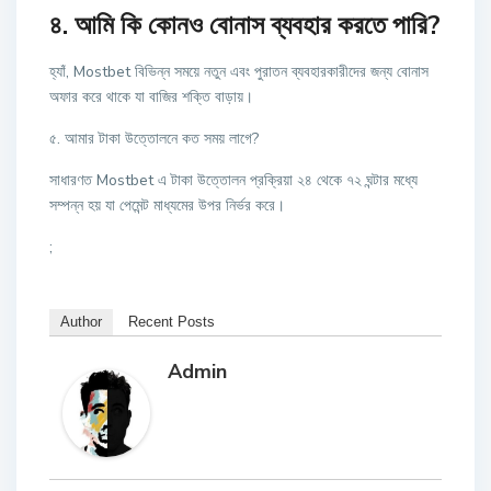
৪. আমি কি কোনও বোনাস ব্যবহার করতে পারি?
হ্যাঁ, Mostbet বিভিন্ন সময়ে নতুন এবং পুরাতন ব্যবহারকারীদের জন্য বোনাস
অফার করে থাকে যা বাজির শক্তি বাড়ায়।
৫. আমার টাকা উত্তোলনে কত সময় লাগে?
সাধারণত Mostbet এ টাকা উত্তোলন প্রক্রিয়া ২৪ থেকে ৭২ ঘন্টার মধ্যে
সম্পন্ন হয় যা পেমেন্ট মাধ্যমের উপর নির্ভর করে।
;
Author
Recent Posts
Admin