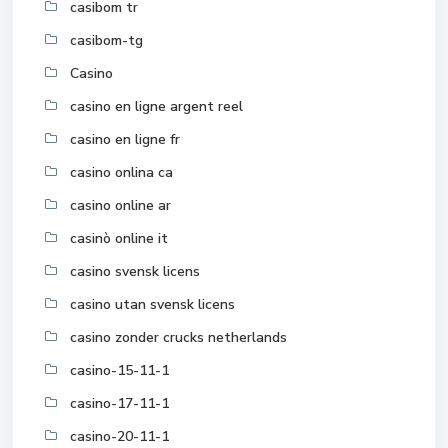
casibom tr
casibom-tg
Casino
casino en ligne argent reel
casino en ligne fr
casino onlina ca
casino online ar
casinò online it
casino svensk licens
casino utan svensk licens
casino zonder crucks netherlands
casino-15-11-1
casino-17-11-1
casino-20-11-1