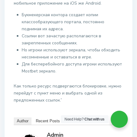
мобильное приложение на iOS же Android.
Букмекерская контора создает копии
классообразующего портала, постоянно
поднимая их адреса.
Ссылки вот зачастую располагаются в
закрепленных сообщениях.
Но игроки используют зеркала, чтобы обходить
несомненные и оставаться в игре.
Для бесперебойного доступа игроки используют
Mostbet зеркало.
Как только ресурс подвергаются блокировке, нужно
перейдут с пункт меню и выбрать одной из
предложенных ссылок.”
Need Help?
Chat with us
Author
Recent Posts
Admin