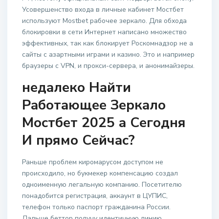
Усовершенство входа в личные кабинет Мостбет
используют Mostbet рабочее зеркало. Для обхода
блокировки в сети Интернет написано множество
эффективных, так как блокирует Роскомнадзор не а
сайты с азартными играми и казино. Это и например
браузеры с VPN, и прокси-сервера, и анонимайзеры.
недалеко Найти
Работающее Зеркало
Мостбет 2025 а Сегодня
И прямо Сейчас?
Раньше проблем киромарусом доступом не
происходило, но букмекер компенсацию создал
одноименную легальную компанию. Посетителю
понадобится регистрация, аккаунт в ЦУПИС,
телефон только паспорт гражданина России.
Дальше беттор получу идентичную линию,