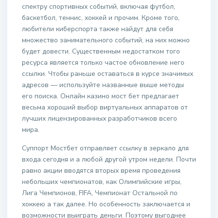
спектру спортивных событий, включая футбол,
баскетбол, теннис, хоккей и прочим. Кроме того,
любители киберспорта также найдут для себя
множество занимательного событий, на них можно
будет довести. Существенным недостатком того
ресурса является только частое обновление него
ссылки. Чтобы раньше оставаться в курсе значимых
адресов — используйте названные выше методы
его поиска. Онлайн казино мост бет предлагает
весьма хороший выбор виртуальных аппаратов от
лучших лицензированных разработчиков всего
мира.
Суппорт Мостбет отправляет ссылку в зеркало для
входа сегодня и а любой другой утром недели. Почти
равно акции вводятся вторых время проведения
небольших чемпионатов, как Олимпийские игры,
Лига Чемпионов, FIFA, Чемпионат Остальной по
хоккею а так далее. Но особенность заключается и
возможности выиграть деньги. Поэтому выгоднее