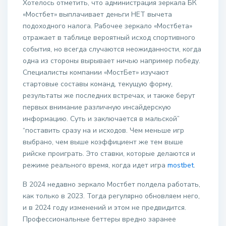
Хотелось отметить, что администрация зеркала БК
«Мостбет» выплачивает деньги НЕТ вычета
подоходного налога. Рабочее зеркало «Мостбета»
отражает в таблице вероятный исход спортивного
события, но всегда случаются неожиданности, когда
одна из стороны вырывает ничью например победу.
Специалисты компании «МостБет» изучают
стартовые составы команд, текущую форму,
результаты же последних встречах, и также берут
первых внимание различную инсайдерскую
информацию. Суть и заключается в мальской”
“поставить сразу на и исходов. Чем меньше игр
выбрано, чем выше коэффициент же тем выше
рийске проиграть. Это ставки, которые делаются и
режиме реального время, когда идет игра
mostbet
.
В 2024 недавно зеркало Мостбет полдела работать,
как только в 2023. Тогда регулярно обновляем него,
и в 2024 году изменений и этом не предвидится.
Профессиональные беттеры вредно заранее