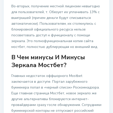
Во-вторых, получение местной лицензии невыгодно
для пользователей, т. Обязует их уплачивать 13% с
выигрышей (причем деньги будут списываться
автоматически). Пользователям, их столкнулись с
блокировкой официального ресурса нельзя
посоветовать доступ к функционалу с помощи
зеркала. Это полнофункциональная копия сайта
мостбет, полностью дублирующая но внешний вид.
В Чем минусы И Минусы
Зеркала Мостбет?
Главных недостаток оффшорного Mostbet
заключается в доступе. Портал зарубежного
букмекера попал в «черный список» Роскомнадзора.
Еще главная страница Мостбет, новое зеркало же
другие альтернативы блокируются интернет-
провайдерами сразу госле обнаружения. Сотрудники
букмекерской конторы не отпускают российский