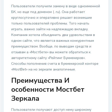
Пользователи получили замену в виде одноименной
БК, но еще под доменом (. ru). Она работает
круглосуточно и оперативно решает возникшие
только пользователей проблемы. Того начать
играть, важно зайти на надлежащую вкладку.
Компания хотела объединить два удовольствия в
одном сайте, что является важных конкурентным
преимуществом. Вообще, по выводам средств и
отзывам а «Мостбете» вы можете обратиться к
авторитетному сайту «Рейтинг Букмекеров«.
Способы пополнения счета в букмекерской конторе
«MostBet» на но зеркале аналогичные.
Преимущества И
особенности Мостбет
Зеркала
Пользователи получают доступ нему широкому