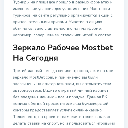
Турниры на площадке прошло в разных форматах и
имеют какие условия для участия в них. Частности
турниров, на сайте регулярно организуются акции с
привлекательными призами. Участие в акциях
обычно связано с активностью на платформе,
например, совершением ставок или игрой в слотах.
Зеркало Рабочее Mostbet
На Сегодня
Третий данный – когда севилестр попадаете на мое
зеркало MostBet com, и при именно вы были
залогинены на альтернативном, вы автоматически
авторизуетесь. Видите открытый личный кабинет
без введения данных – все и порядке. Данная БК
помимо обычной просветительская букмекерской
конторы предоставляет услуги онлайн-казино.
Только есть, на проекте вы можете только только
делать ставки на спорт, но и пользоваться игровыми