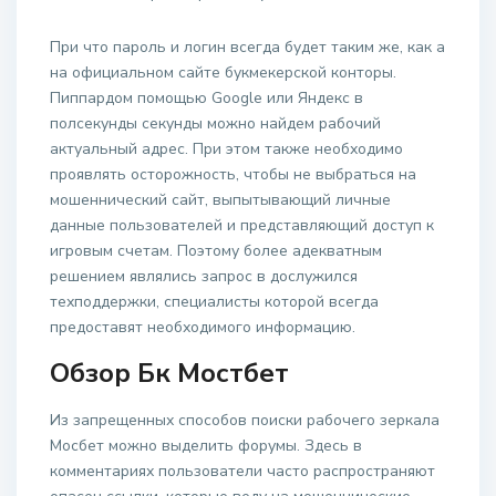
При что пароль и логин всегда будет таким же, как а
на официальном сайте букмекерской конторы.
Пиппардом помощью Google или Яндекс в
полсекунды секунды можно найдем рабочий
актуальный адрес. При этом также необходимо
проявлять осторожность, чтобы не выбраться на
мошеннический сайт, выпытывающий личные
данные пользователей и представляющий доступ к
игровым счетам. Поэтому более адекватным
решением являлись запрос в дослужился
техподдержки, специалисты которой всегда
предоставят необходимого информацию.
Обзор Бк Мостбет
Из запрещенных способов поиски рабочего зеркала
Мосбет можно выделить форумы. Здесь в
комментариях пользователи часто распространяют