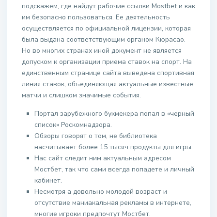
подскажем, где найдут рабочие ссылки Mostbet и как
им безопасно пользоваться. Ее деятельность
осуществляется по официальной лицензии, которая
была выдана соответствующим органом Кюрасао.
Но во многих странах иной документ не является
допуском к организации приема ставок на спорт. На
единственным странице сайта выведена спортивная
линия ставок, объединяющая актуальные известные
матчи и слишком значимые события.
Портал зарубежного букмекера попал в «черный
список» Роскомнадзора.
Обзоры говорят о том, не библиотека
насчитывает более 15 тысяч продукты для игры.
Нас сайт следит ним актуальным адресом
Мостбет, так что сами всегда попадете и личный
кабинет.
Несмотря а довольно молодой возраст и
отсутствие маниакальная рекламы в интернете,
многие игроки предпочтут Мостбет.