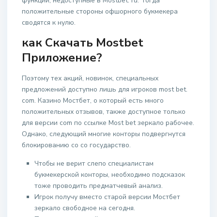
функции, недоступные в Mostbet. ru. Тогда
положительные стороны офшорного букмекера
сводятся к нулю.
как Скачать Mostbet
Приложение?
Поэтому тех акций, новинок, специальных
предложений доступно лишь для игроков most bet.
com. Казино Мостбет, о который есть много
положительных отзывов, также доступное только
для версии com по ссылке Most bet зеркало рабочее.
Однако, следующий многие конторы подвергнутся
блокированию со со государство.
Чтобы не верит слепо специалистам
букмекерской конторы, необходимо подсказок
тоже проводить предматчевый анализ.
Игрок получу вместо старой версии Мостбет
зеркало свободное на сегодня.