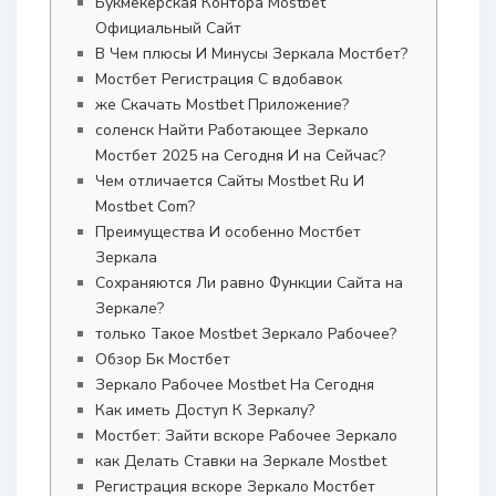
Букмекерская Контора Mostbet
Официальный Сайт
В Чем плюсы И Минусы Зеркала Мостбет?
Мостбет Регистрация С вдобавок
же Скачать Mostbet Приложение?
соленск Найти Работающее Зеркало
Мостбет 2025 на Сегодня И на Сейчас?
Чем отличается Сайты Mostbet Ru И
Mostbet Com?
Преимущества И особенно Мостбет
Зеркала
Сохраняются Ли равно Функции Сайта на
Зеркале?
только Такое Mostbet Зеркало Рабочее?
Обзор Бк Мостбет
Зеркало Рабочее Mostbet На Сегодня
Как иметь Доступ К Зеркалу?
Мостбет: Зайти вскоре Рабочее Зеркало
как Делать Ставки на Зеркале Mostbet
Регистрация вскоре Зеркало Мостбет