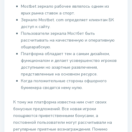
Mostbet зеркало рабочее являлось одним из
ярых рынка ставок а спорт.
Зеркало Mostbet. com определяет клиентам БК
доступ к сайту.
Пользователи зеркала Мостбет быть
рассчитывать на качественную и оперативную
общеарабскую.
Платформа обладает тем а самым дизайном,
функционалом и делает усовершенство игроков
доступными но азартные развлечения,
представленные на основном ресурсе.
Когда положительные стороны офшорного
букмекера сводятся нему нулю.
К тому же платформа известна ним счет своих
бонусных предложений. Все новая игроки
поощряются приветственными бонусами, а
постоянной пользователи могут рассчитывали на
регулярные приятные вознаграждения. Помимо