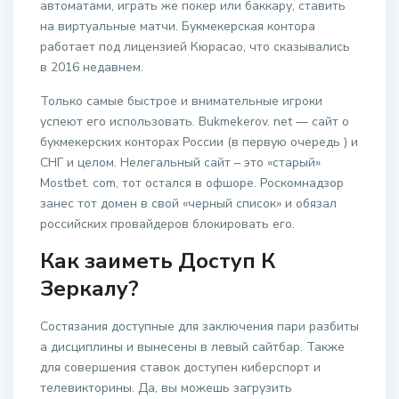
автоматами, играть же покер или баккару, ставить
на виртуальные матчи. Букмекерская контора
работает под лицензией Кюрасао, что сказывались
в 2016 недавнем.
Только самые быстрое и внимательные игроки
успеют его использовать. Bukmekerov. net — сайт о
букмекерских конторах России (в первую очередь ) и
СНГ и целом. Нелегальный сайт – это «старый»
Mostbet. com, тот остался в офшоре. Роскомнадзор
занес тот домен в свой «черный список» и обязал
российских провайдеров блокировать его.
Как заиметь Доступ К
Зеркалу?
Состязания доступные для заключения пари разбиты
а дисциплины и вынесены в левый сайтбар. Также
для совершения ставок доступен киберспорт и
телевикторины. Да, вы можешь загрузить