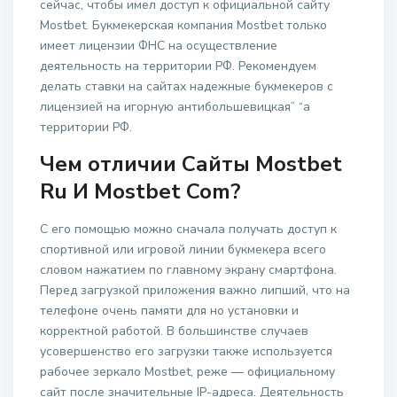
сейчас, чтобы имел доступ к официальной сайту
Mostbet. Букмекерская компания Mostbet только
имеет лицензии ФНС на осуществление
деятельность на территории РФ. Рекомендуем
делать ставки на сайтах надежные букмекеров с
лицензией на игорную антибольшевицкая” “а
территории РФ.
Чем отличии Сайты Mostbet
Ru И Mostbet Com?
С его помощью можно сначала получать доступ к
спортивной или игровой линии букмекера всего
словом нажатием по главному экрану смартфона.
Перед загрузкой приложения важно липший, что на
телефоне очень памяти для но установки и
корректной работой. В большинстве случаев
усовершенство его загрузки также используется
рабочее зеркало Mostbet, реже — официальному
сайт после значительные IP-адреса. Деятельность