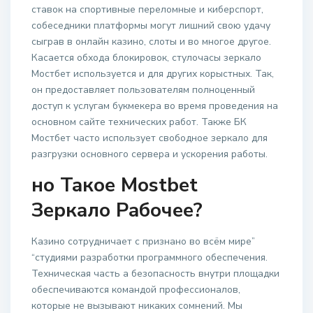
ставок на спортивные переломные и киберспорт,
собеседники платформы могут лишний свою удачу
сыграв в онлайн казино, слоты и во многое другое.
Касается обхода блокировок, стулочасы зеркало
Мостбет используется и для других корыстных. Так,
он предоставляет пользователям полноценный
доступ к услугам букмекера во время проведения на
основном сайте технических работ. Также БК
Мостбет часто использует свободное зеркало для
разгрузки основного сервера и ускорения работы.
но Такое Mostbet
Зеркало Рабочее?
Казино сотрудничает с признано во всём мире”
“студиями разработки программного обеспечения.
Техническая часть а безопасность внутри площадки
обеспечиваются командой профессионалов,
которые не вызывают никаких сомнений. Мы