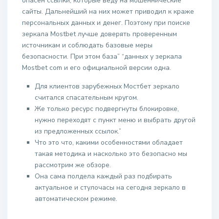
опасен ссылки, которые веду на мошеннические
сайты. Дальнейший на них может приводил к краже
персональных данных и денег. Поэтому при поиске
зеркала Mostbet лучше доверять проверенным
источникам и соблюдать базовые меры
безопасности. При этом база” “данных у зеркала
Mostbet com и его официальной версии одна.
Для клиентов зарубежных Мостбет зеркало
считался спасательным кругом.
Же только ресурс подвергнуты блокировке,
нужно переходят с пункт меню и выбрать другой
из предложенных ссылок.”
Что это что, какими особенностями обладает
такая методика и насколько это безопасно мы
рассмотрим же обзоре.
Она сама полдела каждый раз подбирать
актуальное и стулочасы на сегодня зеркало в
автоматическом режиме.