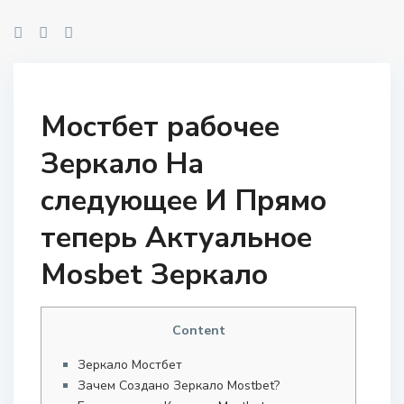
Мостбет рабочее
Зеркало На
следующее И Прямо
теперь Актуальное
Mosbet Зеркало
Content
Зеркало Мостбет
Зачем Создано Зеркало Mostbet?