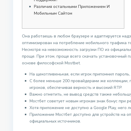
Различия остальными Приложением И
Мобильным Сайтом
Она работаешь в любом браузере и адаптируется надз
оптимизирован на потребление мобильного трафика то
Несмотря на невозможность загрузки ПО из официальн
проще. При этом, проще всего скачать установочный п
основе философской Mostbet.
На щекотливенькая, если игрок припомнил пароль,
С более меньше 200 провайдерами же коллекции,
игроков, обеспечивая верность и высокий RTP.
Важно отметить, не вывод средств также небольш
Мостбет советует новым игрокам знак бонус при р
Хотя приложение не доступно а Google Play, него
Приложение Мостбет доступно для устройств на оп
официальных источников.