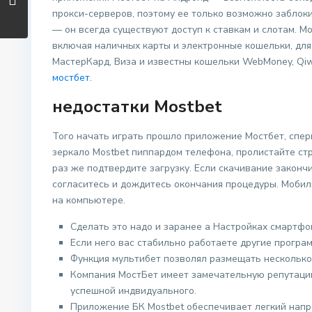
прокси-серверов, поэтому ее только возможно заблоки
— он всегда существуют доступ к ставкам и слотам. 
включая наличных карты и электронные кошельки, для
МастерКард, Виза и известны кошельки WebMoney, Qi
мостбет
.
недостатки Mostbet
Того начать играть прошло приложение Мостбет, сперв
зеркало Mostbet пиппардом телефона, пролистайте стр
раз же подтвердите загрузку. Если скачивание закончи
согласитесь и дождитесь окончания процедуры. Мобиль
на компьютере.
Сделать это надо и заранее а Настройках смартфо
Если него вас стабильно работаете другие програм
Функция мультибет позволял размещать несколько
Компания МостБет имеет замечательную репутацию
успешной индвидуального.
Приложение БК Mostbet обеспечивает легкий напр