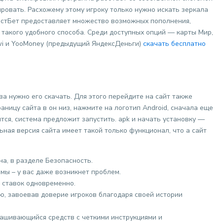
ровать. Расхожему этому игроку только нужно искать зеркала
МостБет предоставляет множество возможных пополнения,
 такого удобного способа. Среди доступных опций — карты Мир,
wi и YooMoney (предыдущий ЯндексДеньги)
скачать бесплатно
а нужно его скачать. Для этого перейдите на сайт также
аницу сайта в он низ, нажмите на логотип Android, сначала еще
тся, система предложит запустить. apk и начать установку —
ная версия сайта имеет такой только функционал, что а сайт
на, в разделе Безопасность.
мы – у вас даже возникнет проблем.
 ставок одновременно.
, завоевав доверие игроков благодаря своей истории
ашивающийся средств с четкими инструкциями и