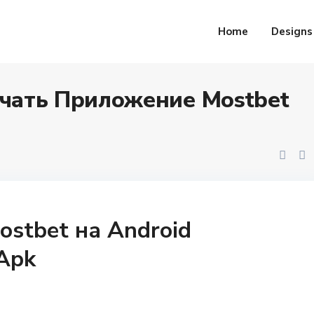
 Mostbet Бесплатно”
Home
Designs
ачать Приложение Mostbet
stbet на Android
Apk