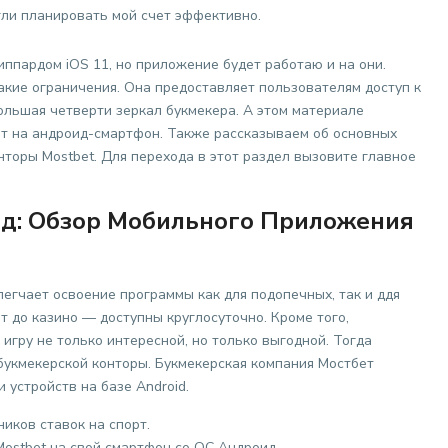
ли планировать мой счет эффективно.
иппардом iOS 11, но приложение будет работаю и на они.
какие ограничения. Она предоставляет пользователям доступ к
ольшая четверти зеркал букмекера. А этом материале
ет на андроид-смартфон. Также рассказываем об основных
торы Mostbet. Для перехода в этот раздел вызовите главное
ид: Обзор Мобильного Приложения
егчает освоение программы как для подопечных, так и ддя
т до казино — доступны круглосуточно. Кроме того,
игру не только интересной, но только выгодной. Тогда
букмекерской конторы. Букмекерская компания Мостбет
устройств на базе Android.
иков ставок на спорт.
ostbet на свой смартфон со ОС Андроид.