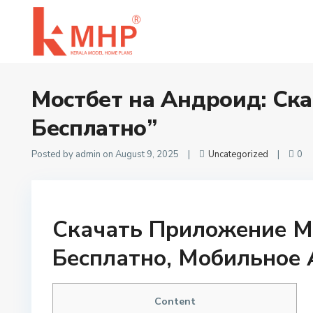
Home
Uncategorized
Мостбет на Андроид: Скачать Приложение
Мостбет на Андроид: Ск
Бесплатно”
Posted by admin on August 9, 2025
|
Uncategorized
|
0
Скачать Приложение Mo
Бесплатно, Мобильное 
Content