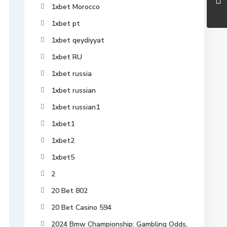
1xbet Morocco
1xbet pt
1xbet qeydiyyat
1xbet RU
1xbet russia
1xbet russian
1xbet russian1
1xbet1
1xbet2
1xbet5
2
20 Bet 802
20 Bet Casino 594
2024 Bmw Championship: Gambling Odds,