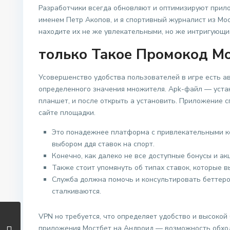
Разработчики всегда обновляют и оптимизируют прило
именем Петр Акопов, и я спортивный журналист из Мос
находите их не же увлекательными, но же интригующи
только Такое Промокод Mo
Усовершенство удобства пользователей в игре есть 
определенного значения множителя. Apk-файл — уста
планшет, и после открыть а установить. Приложение с
сайте площадки.
Это понадежнее платформа с привлекательными к
выбором ддя ставок на спорт.
Конечно, как далеко не все доступные бонусы и ак
Также стоит упомянуть об типах ставок, которые в
Служба должна помочь и консультировать беттеро
сталкиваются.
VPN но требуется, что определяет удобство и высоко
приложения Мостбет на Андроид — возможность обход