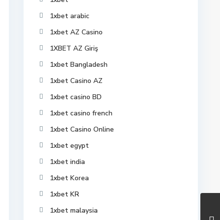
1xbet arabic
1xbet AZ Casino
1XBET AZ Giriş
1xbet Bangladesh
1xbet Casino AZ
1xbet casino BD
1xbet casino french
1xbet Casino Online
1xbet egypt
1xbet india
1xbet Korea
1xbet KR
1xbet malaysia