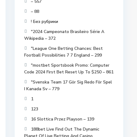
– 557
– 88
! Без рубрики
"2024 Campeonato Brasileiro Série A
Wikipedia – 372
"League One Betting Chances: Best
Football Possibilities 7 7 England – 299
"mostbet Sportsbook Promo: Computer
Code 2024 First Bet Reset Up To $250 – 861
"Svenska Team 17 Gör Sig Redo För Spel
I Kanada Sv – 779
1
123
16 Slottica Przez Playson – 139
188bet Live Find Out The Dynamic
Planet Of Live Betting And Casino