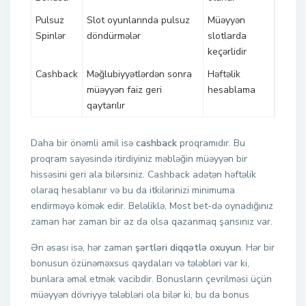
Pulsuz
Slot oyunlarında pulsuz
Müəyyən
Spinlər
döndürmələr
slotlarda
keçərlidir
Cashback
Məğlubiyyətlərdən sonra
Həftəlik
müəyyən faiz geri
hesablama
qaytarılır
Daha bir önəmli amil isə
cashback
proqramıdır. Bu
proqram sayəsində itirdiyiniz məbləğin müəyyən bir
hissəsini geri ala bilərsiniz. Cashback adətən həftəlik
olaraq hesablanır və bu da itkilərinizi minimuma
endirməyə kömək edir. Beləliklə, Most bet-də oynadığınız
zaman hər zaman bir az da olsa qazanmaq şansınız var.
Ən əsası isə, hər zaman
şərtləri diqqətlə oxuyun
. Hər bir
bonusun özünəməxsus qaydaları və tələbləri var ki,
bunlara əməl etmək vacibdir. Bonusların çevrilməsi üçün
müəyyən dövriyyə tələbləri ola bilər ki, bu da bonus