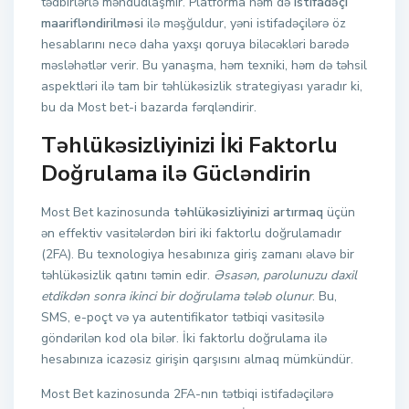
tədbirlərlə məhdudlaşmır. Platforma həm də
istifadəçi
maarifləndirilməsi
ilə məşğuldur, yəni istifadəçilərə öz
hesablarını necə daha yaxşı qoruya biləcəkləri barədə
məsləhətlər verir. Bu yanaşma, həm texniki, həm də təhsil
aspektləri ilə tam bir təhlükəsizlik strategiyası yaradır ki,
bu da Most bet-i bazarda fərqləndirir.
Təhlükəsizliyinizi İki Faktorlu
Doğrulama ilə Gücləndirin
Most Bet kazinosunda
təhlükəsizliyinizi artırmaq
üçün
ən effektiv vasitələrdən biri iki faktorlu doğrulamadır
(2FA). Bu texnologiya hesabınıza giriş zamanı əlavə bir
təhlükəsizlik qatını təmin edir.
Əsasən, parolunuzu daxil
etdikdən sonra ikinci bir doğrulama tələb olunur
. Bu,
SMS, e-poçt və ya autentifikator tətbiqi vasitəsilə
göndərilən kod ola bilər. İki faktorlu doğrulama ilə
hesabınıza icazəsiz girişin qarşısını almaq mümkündür.
Most Bet kazinosunda 2FA-nın tətbiqi istifadəçilərə