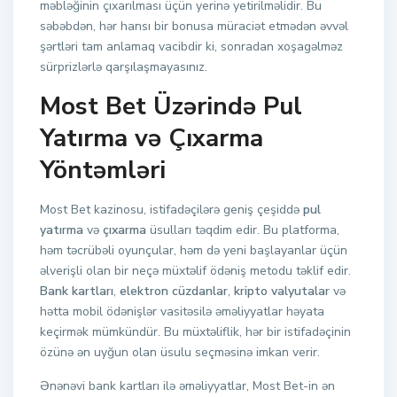
məbləğinin çıxarılması üçün yerinə yetirilməlidir. Bu
səbəbdən, hər hansı bir bonusa müraciət etmədən əvvəl
şərtləri tam anlamaq vacibdir ki, sonradan xoşagəlməz
sürprizlərlə qarşılaşmayasınız.
Most Bet Üzərində Pul
Yatırma və Çıxarma
Yöntəmləri
Most Bet kazinosu, istifadəçilərə geniş çeşiddə
pul
yatırma
və
çıxarma
üsulları təqdim edir. Bu platforma,
həm təcrübəli oyunçular, həm də yeni başlayanlar üçün
əlverişli olan bir neçə müxtəlif ödəniş metodu təklif edir.
Bank kartları
,
elektron cüzdanlar
,
kripto valyutalar
və
hətta mobil ödənişlər vasitəsilə əməliyyatlar həyata
keçirmək mümkündür. Bu müxtəliflik, hər bir istifadəçinin
özünə ən uyğun olan üsulu seçməsinə imkan verir.
Ənənəvi bank kartları ilə əməliyyatlar, Most Bet-in ən