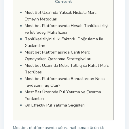
Content
Most Bet Üzərində Yüksək Nisbətli Mərc
Etməyin Metodları
Most bet Platformasında Hesab Təhlükəsizliyi
və İstifadəçi Mühafizəsi
Təhlükəsizliyinizi İki Faktorlu Doğrulama ilə
Gücləndirin
Most bet Platformasında Canlı Mərc
Oynayarkən Qazanma Strategiyaları
Most bet Üzərində Mobil Tətbiq ilə Rahat Mərc
Təcrübəsi
Most bet Platformasında Bonuslardan Necə
Faydalanmaq Olar?
Most Bet Üzərində Pul Yatırma və Çıxarma
Yöntəmləri
Ən Effektiv Pul Yatırma Seçimləri
Mostbet platformasında uğura nail olmaq üçün ilk