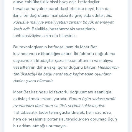
əlavə təhlükəsizlik hissi
bəxş edir. İstifadəçilər
hesablarına yalnız parol daxil etməklə deyil, həm də
ikinci bir doğrulama mərhələsi ilə giriş əldə edirlər.
Bu,
xüsusilə maliyyə əməliyyatları zamanı böyük əhəmiyyət
kəsb edir
. Beləliklə, hesabınızdakı vəsaitlərin
təhlükəsizliyinə əmin ola bilərsiniz.
Bu texnologiyanın istifadəsi həm də Most Bet
kazinosunun
etibarlılığını artırır
. İki faktorlu doğrulama
sayəsində istifadəçilər şəxsi məlumatlarının və maliyyə
vəsaitlərinin daha yaxşı qorunduğunu bilirlər.
Hesabınızın
təhlükəsizliyi ilə bağlı narahatlıq keçirmədən oyunların
dadını çıxara bilərsiniz
.
Most Bet kazinosu iki faktorlu doğrulamanı asanlıqla
aktivləşdirmək imkanı yaradır.
Bunun üçün sadəcə profil
ayarlarınıza daxil olun və 2FA seçimini aktivləşdirin
.
Təhlükəsizlik tədbirlərini gücləndirərək, həm özünüzü,
həm də hesabınızı potensial təhdidlərdən qorumaq üçün
bu addımı atmağı unutmayın.