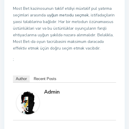
Most Bet kazinosunun təklif etdiyi müxtəlif pul yatırma
seçimləri arasında
uyğun metodu seçmək
, istifadəçilərin
şəxsi tələblərinə bağlıdır. Hər bir metodun özünəməxsus
üstünlükləri var və bu üstünlüklər oyunçuların fərqli
ehtiyaclarına uyğun şəkildə nəzərə alınmalıdır. Beləliklə,
Most Bet-də oyun təcrübəsini maksimum dərəcədə
effektiv etmək üçün doğru seçim etmək vacibdir.
;
Author
Recent Posts
Admin