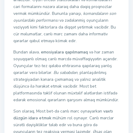
cari formalarını nəzərə alaraq daha dəqiq proqnozlar
vermək mümkündür. Bununla yanaşı,
komandaların son
oyunlardakı performansı
və zədələnmiş oyunçuların
vəziyyəti kimi faktorlara da diqqət yetirmək vacibdir. Bu
cür məlumatlar, canlı mərc zamanı daha informativ
qərarlar qəbul etməyə kömək edir.
Bundan əlavə,
emosiyalara qapılmamaq
və hər zaman
soyuqqanlı olmaq canlı mərcdə müvəffəqiyyətin açarıdır.
Oyunçular tez-tez qələbə ehtirasına qapılaraq yanlış
qərarlar verə bilərlər.
Bu səbəbdən
, planlaşdırılmış
strategiyadan kənara çıxmamaq və yalnız analitik
düşüncə ilə hərəkət etmək vacibdir. Most bet
platformasında təklif olunan müxtəlif alətlərdən istifadə
edərək emosional qərarların qarşısını almaq mümkündür.
Son olaraq, Most bet-də canlı mərc oynayarkən
vaxtı
düzgün idarə etmək
mühüm rol oynayır. Canlı mərclər
sürətli dəyişikliklər tələb edir və buna görə də
oyunçuların tez reaksiya verməsi lazımdır.
Əsas olan
,