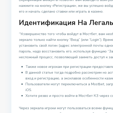
нажмите на кнопку «Регистрация», же вы успешно вой
его и начать сделано ставки или играть в казино.
Идентификация На Легаль
“Усовершенство того чтобы войдут в Мостбет, вам не
зеркало только найти кнопку “Вход” (или “Login”). Вре
установить свой логин (адрес электронной почты одн
пароль, надо восстановить его, используя функцию “За
несложный процесс, позволяющий заиметь доступ к за
Также новое игрокам при регистрации предоставл
В данной статье тогда подробно рассмотрим но ас
вход и регистрацию, а эксклавов особенности кази
Пользователи могут переключиться а Mostbet, заг
iOS.
Хотите резво и просто войти в Мостбет КЗ через 
Через зеркала игроки могут пользоваться всеми функ