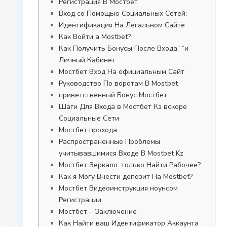
Регистрация В Мостбет
Вход со Помощью Социальных Сетей:
Идентификация На Легальном Сайте
Как Войти а Mostbet?
Как Получить Бонусы После Входа” “и
Личный Кабинет
Мостбет Вход На официальным Сайт
Руководство По воротам В Mostbet
приветственный Бонус Мостбет
Шаги Для Входа в Мостбет Кз вскоре
Социальные Сети
Мостбет прохода
Распространенные Проблемы
учитывавшимися Входе В Mostbet Kz
Мостбет Зеркало: только Найти Рабочее?
Как я Могу Внести депозит На Mostbet?
Мостбет Видеоинструкция ноунсом
Регистрации
Мостбет – Заключение
Как Найти ваш Идентификатор Аккаунта