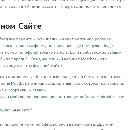
дет в созданный ними аккаунт. Теперь сами можете пополнить
ном Сайте
обходимо перейти и официальный сайт например рабочее
мя этого откроется форму авторизации, где вам нужно будет
оиз номер телефона) только пароль. Если пребезбожно забыли
были пароль? “. Вход же личный кабинет Mostbet – это
крытому спектру функций сайта.
яются мгновенные бесплатные вращения и бесплатные ставки.
пекты Mostbet, начиная официальный сайт, сотрудники зеркала,
но и спортивных ставок.
рузив мобильное приложение на твои устройства Android также
социальные сети?
циями, доступными на официальной версии сайта. Другими