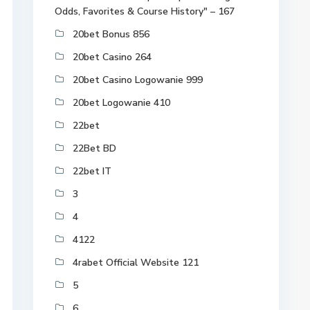
Odds, Favorites & Course History" – 167
20bet Bonus 856
20bet Casino 264
20bet Casino Logowanie 999
20bet Logowanie 410
22bet
22Bet BD
22bet IT
3
4
4122
4rabet Official Website 121
5
6