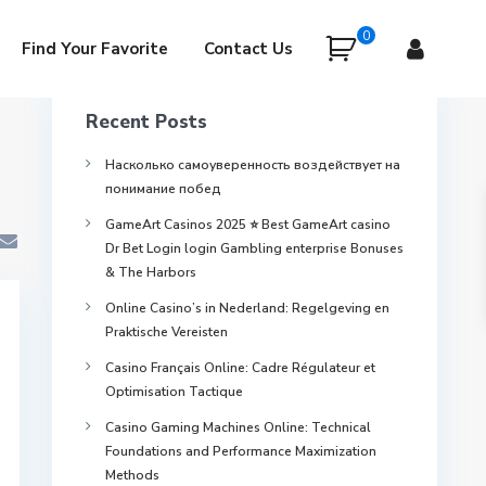
0
Find Your Favorite
Contact Us
Recent Posts
Насколько самоуверенность воздействует на
понимание побед
GameArt Casinos 2025 ⭐ Best GameArt casino
Dr Bet Login login Gambling enterprise Bonuses
& The Harbors
Online Casino’s in Nederland: Regelgeving en
Praktische Vereisten
Casino Français Online: Cadre Régulateur et
Optimisation Tactique
Casino Gaming Machines Online: Technical
Foundations and Performance Maximization
Methods