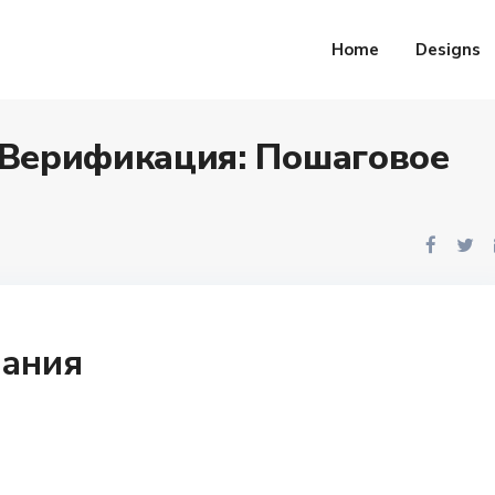
шаговое рассчитывало”
Home
Designs
 Верификация: Пошаговое
0
мания