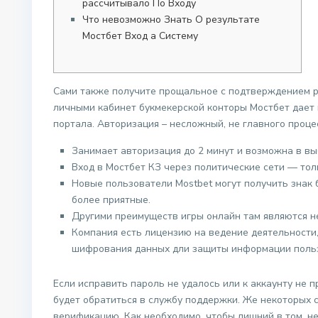
рассчитывало По Входу
Что невозможно Знать О результате
Мостбет Вход а Систему
Сами также получите прощальное с подтверждением ре
личными кабинет букмекерской конторы Мостбет дает
портала. Авторизация – несложный, не главного проце
Занимает авторизация до 2 минут и возможна в вы
Вход в Мостбет КЗ через политические сети — тол
Новые пользователи Mostbet могут получить знак б
более приятные.
Другими преимуществ игры онлайн там являются н
Компания есть лицензию на ведение деятельности
шифрования данных дли защиты информации поль
Если исправить пароль не удалось или к аккаунту не 
будет обратиться в службу поддержки. Же некоторых 
верификацию. Как необходимо, чтобы лишний в том, не