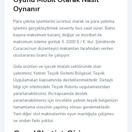
Oynanır
Para çekme işlemlerini ücretsiz olarak ve para yatırma
işlemini gerçekleştirmek seventy two saat sürer. Bahis
başına maksimum kazanç değişir ve mostbet ile
maksimum ödeme günlük 5. 1000 $ / € ‘dur. Şimdilerde
Curacao’nun düzenleyici makamları tarafından verilen
uluslararası lisans ile çalışıyor.
Gıda ürünleri ve içecek imalatı sektöründe olan
yatırımınız Yatırım Teşvik Sistemi Bölgesel Teşvik
Uygulamaları kapsamında desteklenmektedir. Detaylı
bilgi için sitemizdeki Teşvik Robotu uygulamasından
yararlanabilirsiniz. Bu kapsamda destek
yararlanabilmeniz için öncelikle yatırım teşvik belgenizin
tamamlama vizesinin yapılmış olması gerekmektedir.
Yani diğer slot makinelerinin oyun mantığıyla çelişmez
ve ondan farkı yoktur.