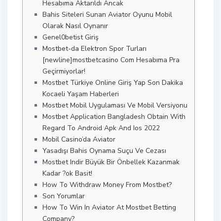
Hesabıma Aktarıldı Ancak
Bahis Siteleri Sunan Aviator Oyunu Mobil
Olarak Nasıl Oynanır
Genel0betist Giriş
Mostbet-da Elektron Spor Turları
[newline]mostbetcasino Com Hesabıma Pra
Geçirmiyorlar!
Mostbet Türkiye Online Giriş Yap Son Dakika
Kocaeli Yaşam Haberleri
Mostbet Mobil Uygulaması Ve Mobil Versiyonu
Mostbet Application Bangladesh Obtain With
Regard To Android Apk And Ios 2022
Mobil Casino’da Aviator
Yasadışı Bahis Oynama Suçu Ve Cezası
Mostbet Indir Büyük Bir Önbellek Kazanmak
Kadar ?ok Basit!
How To Withdraw Money From Mostbet?
Son Yorumlar
How To Win In Aviator At Mostbet Betting
Company?