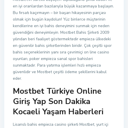
en iyi oranlardan bazılarıyla büyük kazanmaya başlayın.
Bu fırsatı kaçırmayın – bir başarı hikayesinin parçası
olmak için bugün kaydolun! Yüz binlerce müşterinin
kendilerine en iyi bahis deneyimini sunmak için neden
güvendiğini deneyimleyin. Mostbet Bahis Şirketi 2009
yılından beri faaliyet göstermektedir empieza ülkedeki
en güvenilir bahis şirketlerinden biridir. Çok çeşitli spor
bahis seçeneklerinin yanı sıra çevrimiçi on line casino
oyunları, poker empieza sanal spor bahisleri
sunmaktadır. Para yatırma işlemleri hızlı empieza
güvenlidir ve Mostbet çeşitli ödeme şekillerini kabul
eder.
Mostbet Türkiye Online
Giriş Yap Son Dakika
Kocaeli Yaşam Haberleri
Lisanslı bahis empieza casino şirketi Mostbet, yurt içi