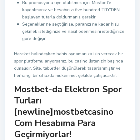
Bu promosyona üye olabilmek için, Mostbet’e
kaydolmanız ve hesabınızı five hundred TRY’DEN
başlayan tutarla doldurmanız gerekir.
Seçenekler ne seçtiğinize, paranızı ne kadar hızlı
çekmek istediğinize ve nasıl ödenmesini istediğinize
göre değişir.
Hareket halindeyken bahis oynamanıza izin verecek bir
spor platformu arıyorsanız, bu casino listenizin başında
olmalıdır. Site, tabletler düşünülerek tasarlanmıştır ve
herhangi bir cihazda mükemmel şekilde çalışacaktır.
Mostbet-da Elektron Spor
Turları
[newline]mostbetcasino
Com Hesabıma Para
Geçirmiyorlar!