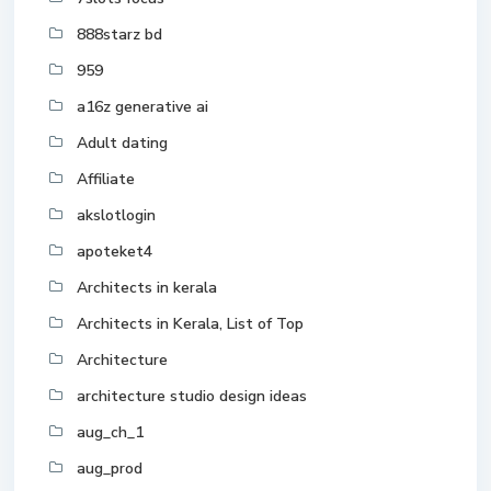
888starz bd
959
a16z generative ai
Adult dating
Affiliate
akslotlogin
apoteket4
Architects in kerala
Architects in Kerala, List of Top
Architecture
architecture studio design ideas
aug_ch_1
aug_prod