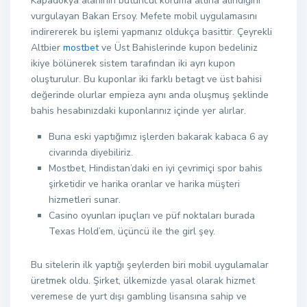
Kapadokya alanının bütüncül koruma altına alındığını
vurgulayan Bakan Ersoy. Mefete mobil uygulamasını
indirererek bu işlemi yapmanız oldukça basittir. Çeyrekli
Altbier
mostbet
ve Üst Bahislerinde kupon bedeliniz
ikiye bölünerek sistem tarafından iki ayrı kupon
oluşturulur. Bu kuponlar iki farklı betagt ve üst bahisi
değerinde olurlar empieza aynı anda oluşmuş şeklinde
bahis hesabınızdaki kuponlarınız içinde yer alırlar.
Buna eski yaptığımız işlerden bakarak kabaca 6 ay
civarında diyebiliriz.
Mostbet, Hindistan’daki en iyi çevrimiçi spor bahis
şirketidir ve harika oranlar ve harika müşteri
hizmetleri sunar.
Casino oyunları ipuçları ve püf noktaları burada
Texas Hold’em, üçüncü ile the girl şey.
Bu sitelerin ilk yaptığı şeylerden biri mobil uygulamalar
üretmek oldu. Şirket, ülkemizde yasal olarak hizmet
veremese de yurt dışı gambling lisansına sahip ve