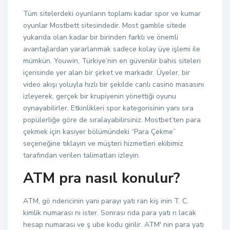
Tüm sitelerdeki oyunların toplamı kadar spor ve kumar
oyunlar Mostbett sitesindedir. Most gamble sitede
yukarıda olan kadar bir birinden farklı ve önemli
avantajlardan yararlanmak sadece kolay üye işlemi ile
mümkün. Youwin, Türkiye’nin en güvenilir bahis siteleri
içerisinde yer alan bir şirket ve markadır. Üyeler, bir
video akışı yoluyla hızlı bir şekilde canlı casino masasını
izleyerek, gerçek bir krupiyenin yönettiği oyunu
oynayabilirler. Etkinlikleri spor kategorisinin yanı sıra
popülerliğe göre de sıralayabilirsiniz. Mostbet’ten para
çekmek için kasiyer bölümündeki “Para Çekme”
seçeneğine tıklayın ve müşteri hizmetleri ekibimiz
tarafından verilen talimatları izleyin.
ATM pra nasıl konulur?
ATM, gö ndericinin yani parayı yatı ran kiş inin T. C.
kimlik numarası nı ister. Sonrası nda para yatı rı lacak
hesap numarası ve ş ube kodu girilir. ATM' nin para yatı