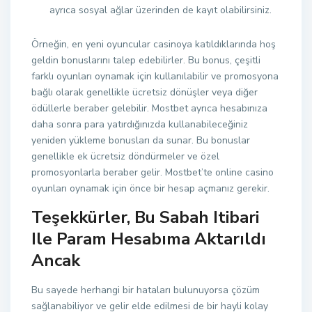
ayrıca sosyal ağlar üzerinden de kayıt olabilirsiniz.
Örneğin, en yeni oyuncular casinoya katıldıklarında hoş
geldin bonuslarını talep edebilirler. Bu bonus, çeşitli
farklı oyunları oynamak için kullanılabilir ve promosyona
bağlı olarak genellikle ücretsiz dönüşler veya diğer
ödüllerle beraber gelebilir. Mostbet ayrıca hesabınıza
daha sonra para yatırdığınızda kullanabileceğiniz
yeniden yükleme bonusları da sunar. Bu bonuslar
genellikle ek ücretsiz döndürmeler ve özel
promosyonlarla beraber gelir. Mostbet’te online casino
oyunları oynamak için önce bir hesap açmanız gerekir.
Teşekkürler, Bu Sabah Itibari
Ile Param Hesabıma Aktarıldı
Ancak
Bu sayede herhangi bir hataları bulunuyorsa çözüm
sağlanabiliyor ve gelir elde edilmesi de bir hayli kolay