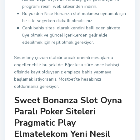
programı resmi web sitesinden indirin.
Bu yüzden Nice Bonanza slot makinesi oynamak için
bir site seçerken dikkatli olmalısınız.
Canlı bahis sitesi olarak kendini belli eden şirkete
üye olmak ve güncel içeriklerden gelir elde
edebilmek için reşit olmak gerekiyor.
Sinan bey çözüm olabilir ancak önemli mesajlarda
engellenebilir bu şekilde. Eğer kısa süre önce bahisçi
ofisinde kayıt olduysanız empieza bahis yapmaya
başlamak istiyorsanız, Mostbet’te hesabınızı
doldurmanız gerekiyor.
Sweet Bonanza Slot Oyna
Paralı Poker Siteleri
Pragmatic Play
Elmatelekom Yeni Nesil