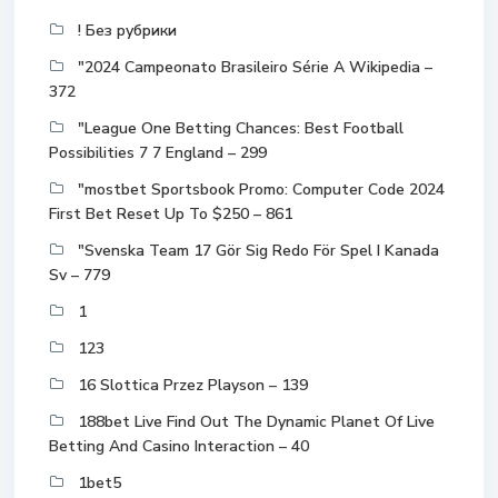
! Без рубрики
"2024 Campeonato Brasileiro Série A Wikipedia –
372
"League One Betting Chances: Best Football
Possibilities 7 7 England – 299
"mostbet Sportsbook Promo: Computer Code 2024
First Bet Reset Up To $250 – 861
"Svenska Team 17 Gör Sig Redo För Spel I Kanada
Sv – 779
1
123
16 Slottica Przez Playson – 139
188bet Live Find Out The Dynamic Planet Of Live
Betting And Casino Interaction – 40
1bet5