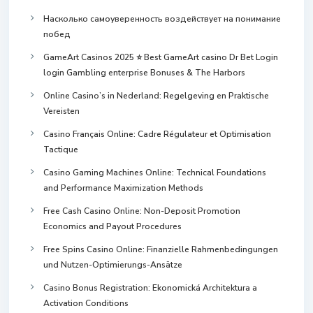
Насколько самоуверенность воздействует на понимание
побед
GameArt Casinos 2025 ⭐ Best GameArt casino Dr Bet Login
login Gambling enterprise Bonuses & The Harbors
Online Casino’s in Nederland: Regelgeving en Praktische
Vereisten
Casino Français Online: Cadre Régulateur et Optimisation
Tactique
Casino Gaming Machines Online: Technical Foundations
and Performance Maximization Methods
Free Cash Casino Online: Non-Deposit Promotion
Economics and Payout Procedures
Free Spins Casino Online: Finanzielle Rahmenbedingungen
und Nutzen-Optimierungs-Ansätze
Casino Bonus Registration: Ekonomická Architektura a
Activation Conditions