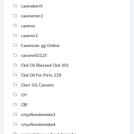
casinobet5
casinonon1
casinos
casinos1
Casinozer gg Online
casono02123
Cbd Oil Blessed Cbd 101
Cbd Oil For Pets 229
Cbet GG Cassino
CH
CIB
cityoflondonmile3
cityoflondonmile4