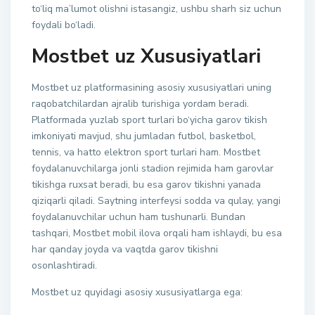
to‘liq ma’lumot olishni istasangiz, ushbu sharh siz uchun
foydali bo‘ladi.
Mostbet uz Xususiyatlari
Mostbet uz platformasining asosiy xususiyatlari uning
raqobatchilardan ajralib turishiga yordam beradi.
Platformada yuzlab sport turlari bo‘yicha garov tikish
imkoniyati mavjud, shu jumladan futbol, basketbol,
tennis, va hatto elektron sport turlari ham. Mostbet
foydalanuvchilarga jonli stadion rejimida ham garovlar
tikishga ruxsat beradi, bu esa garov tikishni yanada
qiziqarli qiladi. Saytning interfeysi sodda va qulay, yangi
foydalanuvchilar uchun ham tushunarli. Bundan
tashqari, Mostbet mobil ilova orqali ham ishlaydi, bu esa
har qanday joyda va vaqtda garov tikishni
osonlashtiradi.
Mostbet uz quyidagi asosiy xususiyatlarga ega: