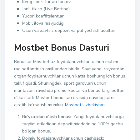
Keng sport turlari tanlovi
Jonli tikish (Live Betting)
Yuqori koeffitsientlar
Mobil ilova mavjudligi
Oson va xavfsiz depozit va pul yechish usullari
Mostbet Bonus Dasturi
Bonuslar Mostbet uz foydalanuvchilari uchun muhim
rag‘batlantirish omillaridan biridir. Sayt yangi ro‘yxatdan
o‘tgan foydalanuvchilar uchun katta boshlang‘ich bonus
taklif qiladi. Shuningdek, sport garovlari uchun
muntazam ravishda promo-kodlar va bonus targ‘ibotlari
o‘tkaziladi. Mostbet bonuslari orasida quyidagilarni
ajratib ko‘rsatish mumkin:
Mostbet Uzbekistan
Ro‘yxatdan o‘tish bonusi:
Yangi foydalanuvchilarga
taqdim etiladigan depozit miqdorining 100% gacha
bo‘lgan bonus.
Doimiy foydalanuvchilar uchun cashback: