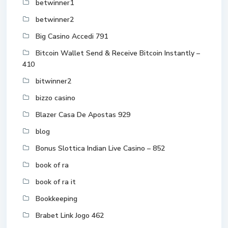
betwinner1
betwinner2
Big Casino Accedi 791
Bitcoin Wallet Send & Receive Bitcoin Instantly –
410
bitwinner2
bizzo casino
Blazer Casa De Apostas 929
blog
Bonus Slottica Indian Live Casino – 852
book of ra
book of ra it
Bookkeeping
Brabet Link Jogo 462