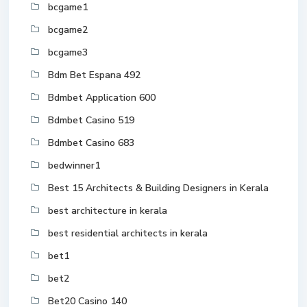
bcgame1
bcgame2
bcgame3
Bdm Bet Espana 492
Bdmbet Application 600
Bdmbet Casino 519
Bdmbet Casino 683
bedwinner1
Best 15 Architects & Building Designers in Kerala
best architecture in kerala
best residential architects in kerala
bet1
bet2
Bet20 Casino 140