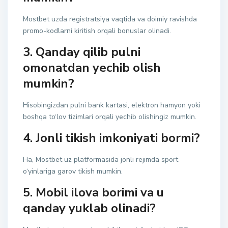
Mostbet uzda registratsiya vaqtida va doimiy ravishda
promo-kodlarni kiritish orqali bonuslar olinadi.
3. Qanday qilib pulni
omonatdan yechib olish
mumkin?
Hisobingizdan pulni bank kartasi, elektron hamyon yoki
boshqa to‘lov tizimlari orqali yechib olishingiz mumkin.
4. Jonli tikish imkoniyati bormi?
Ha, Mostbet uz platformasida jonli rejimda sport
o‘yinlariga garov tikish mumkin.
5. Mobil ilova borimi va u
qanday yuklab olinadi?