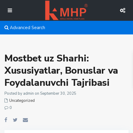
Advanced Search
Mostbet uz Sharhi:
Xususiyatlar, Bonuslar va
Foydalanuvchi Tajribasi
Posted by admin on September 30, 2025
Uncategorized
0