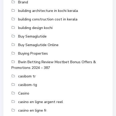
Brand
building architecture in kochi kerala
building construction cost in kerala
building design kochi
Buy Semaglutide
Buy Semaglutide Online
Buying Properties
Bwin Betting Review Mostbet Bonus Offers &
Promotions 2024 – 387
casibom tr
casibom-tg
Casino
casino en ligne argent reel
casino en ligne fr