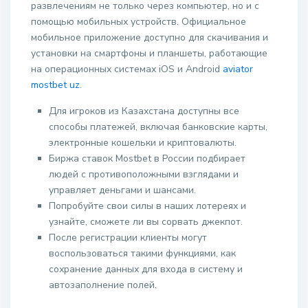
развлечениям не только через компьютер, но и с
помощью мобильных устройств. Официальное
мобильное приложение доступно для скачивания и
установки на смартфоны и планшеты, работающие
на операционных системах iOS и Android
aviator
mostbet uz
.
Для игроков из Казахстана доступны все
способы платежей, включая банковские карты,
электронные кошельки и криптовалюты.
Биржа ставок Mostbet в России подбирает
людей с противоположными взглядами и
управляет деньгами и шансами.
Попробуйте свои силы в наших лотереях и
узнайте, сможете ли вы сорвать джекпот.
После регистрации клиенты могут
воспользоваться такими функциями, как
сохранение данных для входа в систему и
автозаполнение полей.