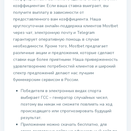
коэффициентам. Если ваша ставка выиграет, вы
получите выплату в зависимости от
предоставленного вам коэффициента. Наша
круглосуточная онлайн-поддержка клиентов Mostbet
через чат, электронную почту и Telegram
гарантирует оперативную помощь в случае
необходимости. Кроме того, Mostbet предлагает
различные акции и предложения, которые сделают
ставки еще более приятными. Наша приверженность
удовлетворению потребностей клиентов и широкий
спектр предложений делают нас лучшим
букмекерским сервисом в России.
Победителя в электронных видах спорта
выбирает ГСС – генератор случайных чисел,
поэтому вы никак не сможете повлиять на ход
происходящего или спрогнозировать будущий
результат.
Приложение можно скачать бесплатно, для