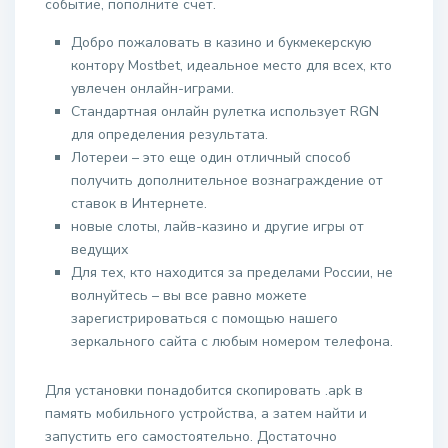
событие, пополните счет.
Добро пожаловать в казино и букмекерскую
контору Mostbet, идеальное место для всех, кто
увлечен онлайн-играми.
Стандартная онлайн рулетка использует RGN
для определения результата.
Лотереи – это еще один отличный способ
получить дополнительное вознаграждение от
ставок в Интернете.
новые слоты, лайв-казино и другие игры от
ведущих
Для тех, кто находится за пределами России, не
волнуйтесь – вы все равно можете
зарегистрироваться с помощью нашего
зеркального сайта с любым номером телефона.
Для установки понадобится скопировать .apk в
память мобильного устройства, а затем найти и
запустить его самостоятельно. Достаточно