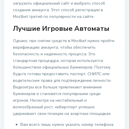
загрузить официальный сайт и выбрать способ
создания аккаунта. Этот способ регистрации в
Mostbet третий по популярности на сайте.
Лучшие Игровые Автоматы
Однако, при снятии средств в Mostbet нужно пройти
верификацию аккаунта, чтобы обеспечить
безопасность и надежность процесса. Это
стандартная процедура, которая используется
большинством официальных букмекеров. Поэтому
будьте готовы предоставить паспорт, СНИЛС или
водительские права для подтверждения личности.
Видеоигры все больше привлекают внимание
букмекеров и становятся популярными среди
игроков. Несмотря на нестабильный и
волнообразный рост, киберспорт успешно
удерживает свои позиции на азартных площадках.
Вам всего лишь нужно указать номер телефона