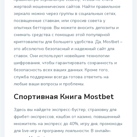
жертвой мошеннических сайтов. Найти правильное
зеркало можно через группы в социальных сетях,
посвященные ставкам, или спросив совета у
опытных бетторов. Вы можете вносить депозиты и
снимать средства с помощью этой популярной
криптовалюты для большего удобства. Да, Mostbet –
это абсолютно безопасный и надежный сайт для
ставок. Они используют новейшие технологии
шифрования, чтобы гарантировать сохранность и
безопасность всех ваших данных. Кроме того,
служба поддержки всегда готова ответить на
любые ваши вопросы и проблемы.
Спортивная Книга Mostbet
Здесь вы найдете экспресс-бустер, страховку для
фрибет-экспрессов, кэшбэк от казино, повышенный
множитель на экспресс до 40%, игру дня, промокоды
для live-игр и программу лояльности. В онлайн-