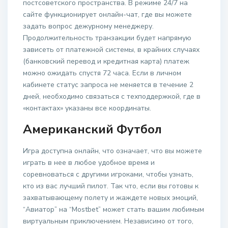
постсоветского пространства. В режиме 24/7 на
сайте функционирует онлайн-чат, где вы можете
задать вопрос дежурному менеджеру.
Продолжительность транзакции будет напрямую
зависеть от платежной системы, в крайних случаях
(банковский перевод и кредитная карта) платеж
можно ожидать спустя 72 часа. Если в личном
кабинете статус запроса не меняется в течение 2
дней, необходимо связаться с техподдержкой, где в
«контактах» указаны все координаты.
Американский Футбол
Игра доступна онлайн, что означает, что вы можете
играть в нее в любое удобное время и
соревноваться с другими игроками, чтобы узнать,
кто из вас лучший пилот. Так что, если вы готовы к
захватывающему полету и жаждете новых эмоций,
“Авиатор” на “Mostbet” может стать вашим любимым
виртуальным приключением. Независимо от того,