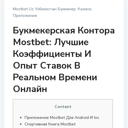
Mostbet Uz Узбекистан Букмекер, Казино,
Приложение
Букмекерская Контора
Mostbet: Лучшие
Коэффициенты И
Опыт Ставок В
Реальном Времени
Онлайн
Content
Приложение Mostbet Для Android И Ios
Спортивная Книга Mostbet