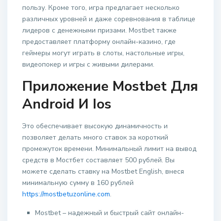
пользу. Кроме того, игра предлагает несколько
различных уровней и даже соревнования в таблице
лидеров с денежными призами. Mostbet также
предоставляет платформу онлайн-казино, где
геймеры могут играть в слоты, настольные игры,
видеопокер и игры с живыми дилерами.
Приложение Mostbet Для
Android И Ios
Это обеспечивает высокую динамичность и
позволяет делать много ставок за короткий
промежуток времени. Минимальный лимит на вывод
средств в Мостбет составляет 500 рублей. Вы
можете сделать ставку на Mostbet English, внеся
минимальную сумму в 160 рублей
https://mostbetuzonline.com
.
Mostbet – надежный и быстрый сайт онлайн-