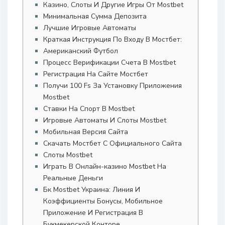
Казино, Слоты И Другие Игры От Mostbet
Минимальная Сумма Депозита
Лучшие Игровые Автоматы
Краткая Инструкция По Входу В Мостбет:
Американский Футбол
Процесс Верификации Счета В Mostbet
Регистрация На Сайте Мостбет
Получи 100 Fs За Установку Приложения
Mostbet
Ставки На Спорт В Mostbet
Игровые Автоматы И Слоты Mostbet
Мобильная Версия Сайта
Скачать Мостбет С Официального Сайта
Слоты Mostbet
Играть В Онлайн-казино Mostbet На
Реальные Деньги
Бк Mostbet Украина: Линия И
Коэффициенты Бонусы, Мобильное
Приложение И Регистрация В
Букмекерской Конторе