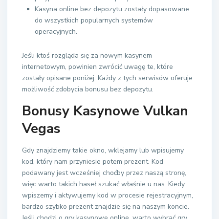
Kasyna online bez depozytu zostały dopasowane
do wszystkich popularnych systemów
operacyjnych.
Jeśli ktoś rozgląda się za nowym kasynem
internetowym, powinien zwrócić uwagę te, które
zostały opisane poniżej. Każdy z tych serwisów oferuje
możliwość zdobycia bonusu bez depozytu.
Bonusy Kasynowe Vulkan
Vegas
Gdy znajdziemy takie okno, wklejamy lub wpisujemy
kod, który nam przyniesie potem prezent. Kod
podawany jest wcześniej choćby przez naszą stronę,
więc warto takich haseł szukać właśnie u nas. Kiedy
wpiszemy i aktywujemy kod w procesie rejestracyjnym,
bardzo szybko prezent znajdzie się na naszym koncie.
Jeśli chodzi o gry kasynowe online, warto wybrać gry,