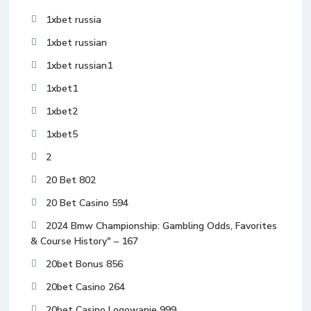
1xbet russia
1xbet russian
1xbet russian1
1xbet1
1xbet2
1xbet5
2
20 Bet 802
20 Bet Casino 594
2024 Bmw Championship: Gambling Odds, Favorites
& Course History" – 167
20bet Bonus 856
20bet Casino 264
20bet Casino Logowanie 999