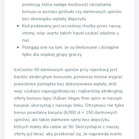
promocją, która nadaje możliwość otrzymania
bonusu w postaci gotówki czy darmowych spinów
bez obowiązku wpłaty depozytu.
Kod podawany jest wcześniej choćby przez naszą
stronę, więc warto takich haseł szukać właśnie u
nas.
Polegają one na tym, że są limitowane i dostępne
tylko dla wąskiej grupy graczy.
IceCasino 50 darmowych spinów przy rejestracji jest
bardzo atrakcyjnym bonusem, ponieważ można wygrać
prawdziwe pieniądze bez dokonywania wpłaty. Jeśli
więc szukasz najwygodniejszej i najbardziej atrakcyjnej
oferty bonusu typu Vulkan Vegas free spins w naszym
kasynie, skorzystaj z naszego linku. Otrzymasz nie tylko
bonus powitalny kasyna (6,000 zł + 150 darmowych
spinów), ale także darmowe spiny bez depozytu,
których mamy dla ciebie aż 50. Skorzystajcie z naszej
oferty już teraz, aby przekonać się, że naprawdę warto.