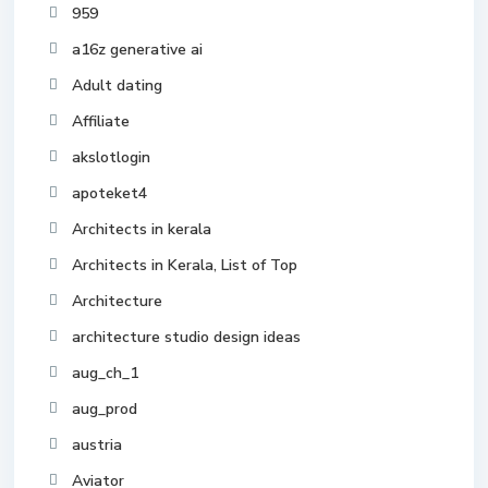
959
a16z generative ai
Adult dating
Affiliate
akslotlogin
apoteket4
Architects in kerala
Architects in Kerala, List of Top
Architecture
architecture studio design ideas
aug_ch_1
aug_prod
austria
Aviator