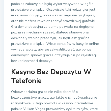
podczas zabawy nie będą wykorzystywane w ogóle
prawdziwe pieniądze. Oczywiście taki rodzaj gier jest
mniej emocjonujący, ponieważ niczego nie ryzykujesz,
oraz nie możesz również zdobyć prawdziwej gotówki.
Gra demonstracyjna za darmo pozwala na dogłębne
poznanie mechaniki i zasad, dlatego stanowi ona
doskonały trening przed tym, jak będziesz grać na
prawdziwe pieniądze. Wiele bonusów w kasynie online
wymaga wpłaty, aby się zakwalifikować, ale bonus
darmowych spinów gracze otrzymują tuż po rejestracji,
bez konieczności depozytu.
Kasyno Bez Depozytu W
Telefonie
Odpowiedzialna gra to nie tylko dbałość o
bezpieczeństwo graczy, ale także o ich doświadczenie
rozrywkowe. Z tego powodu w kasyno internetowe
polskie Vulkan Vegas prowadzimy cykl turniejów, które