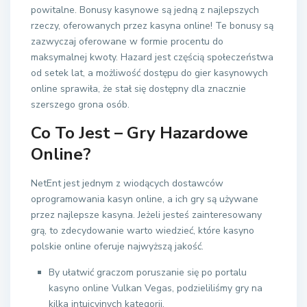
powitalne. Bonusy kasynowe są jedną z najlepszych
rzeczy, oferowanych przez kasyna online! Te bonusy są
zazwyczaj oferowane w formie procentu do
maksymalnej kwoty. Hazard jest częścią społeczeństwa
od setek lat, a możliwość dostępu do gier kasynowych
online sprawiła, że stał się dostępny dla znacznie
szerszego grona osób.
Co To Jest – Gry Hazardowe
Online?
NetEnt jest jednym z wiodących dostawców
oprogramowania kasyn online, a ich gry są używane
przez najlepsze kasyna. Jeżeli jesteś zainteresowany
grą, to zdecydowanie warto wiedzieć, które kasyno
polskie online oferuje najwyższą jakość.
By ułatwić graczom poruszanie się po portalu
kasyno online Vulkan Vegas, podzieliliśmy gry na
kilka intuicyjnych kategorii.