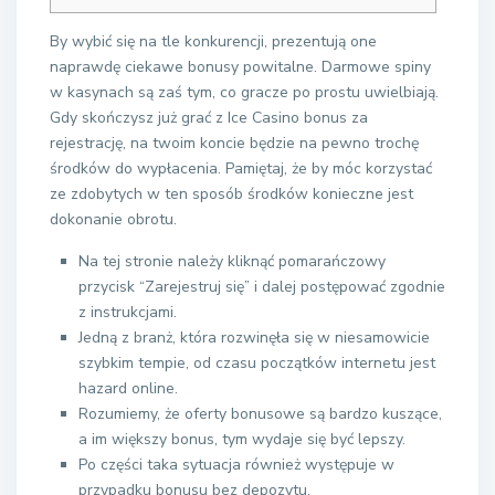
By wybić się na tle konkurencji, prezentują one
naprawdę ciekawe bonusy powitalne. Darmowe spiny
w kasynach są zaś tym, co gracze po prostu uwielbiają.
Gdy skończysz już grać z Ice Casino bonus za
rejestrację, na twoim koncie będzie na pewno trochę
środków do wypłacenia. Pamiętaj, że by móc korzystać
ze zdobytych w ten sposób środków konieczne jest
dokonanie obrotu.
Na tej stronie należy kliknąć pomarańczowy
przycisk “Zarejestruj się” i dalej postępować zgodnie
z instrukcjami.
Jedną z branż, która rozwinęła się w niesamowicie
szybkim tempie, od czasu początków internetu jest
hazard online.
Rozumiemy, że oferty bonusowe są bardzo kuszące,
a im większy bonus, tym wydaje się być lepszy.
Po części taka sytuacja również występuje w
przypadku bonusu bez depozytu.