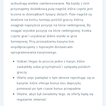
wzbudzają wielkie zainteresowanie. Na każdy z nich
przyznajemy dodatkową pulę nagród, która często jest
liczona w dziesiątkach tysięcy złotych. Pule nagród są
dzielone na końcu turnieju pośród graczy, którzy
osiągnęli najwyższe pozycje na liście rankingowej. By
osiągać wysokie pozycje na liście rankingowej, trzeba
często grać i uzyskiwać dobre wyniki w grze
turniejowej. Przy prowadzeniu kasyna live,
współpracujemy z topowymi dostawcami
oprogramowania kasynowego.
Vulkan Vegas to jeszcze jedno z kasyn, które
zaskarbiły sobie przychylność i sympatię polskich
graczy.
Warto więc pamiętać o tym okresie rejestrując się w
kasynie, które oferuje bonus bez depozytu,
ponieważ po tym czasie bonus przepadnie.
Ważne, abyś był świadomy tego, że oferty będą się
regularnie zmieniać.