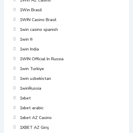
1Win AZ Casino
1Win Brasil
1WIN Casino Brasil
1win casino spanish
1win fr
1win India
1WIN Official In Russia
1win Turkiye
1win uzbekistan
1winRussia
1xbet
1xbet arabic
1xbet AZ Casino
1XBET AZ Giriş