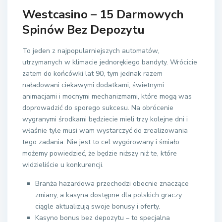
Westcasino – 15 Darmowych
Spinów Bez Depozytu
To jeden z najpopularniejszych automatów,
utrzymanych w klimacie jednorękiego bandyty. Wrócicie
zatem do końcówki lat 90, tym jednak razem
naładowani ciekawymi dodatkami, świetnymi
animacjami i mocnymi mechanizmami, które mogą was
doprowadzić do sporego sukcesu. Na obrócenie
wygranymi środkami będziecie mieli trzy kolejne dni i
właśnie tyle musi wam wystarczyć do zrealizowania
tego zadania. Nie jest to cel wygórowany i śmiało
możemy powiedzieć, że będzie niższy niż te, które
widzieliście u konkurencji.
Branża hazardowa przechodzi obecnie znaczące
zmiany, a kasyna dostępne dla polskich graczy
ciągle aktualizują swoje bonusy i oferty.
Kasyno bonus bez depozytu – to specjalna