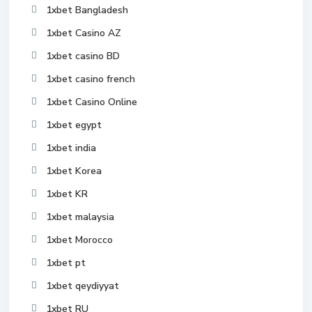
1xbet Bangladesh
1xbet Casino AZ
1xbet casino BD
1xbet casino french
1xbet Casino Online
1xbet egypt
1xbet india
1xbet Korea
1xbet KR
1xbet malaysia
1xbet Morocco
1xbet pt
1xbet qeydiyyat
1xbet RU