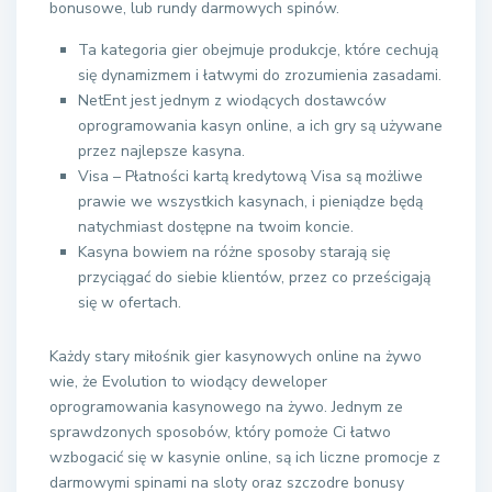
bonusowe, lub rundy darmowych spinów.
Ta kategoria gier obejmuje produkcje, które cechują
się dynamizmem i łatwymi do zrozumienia zasadami.
NetEnt jest jednym z wiodących dostawców
oprogramowania kasyn online, a ich gry są używane
przez najlepsze kasyna.
Visa – Płatności kartą kredytową Visa są możliwe
prawie we wszystkich kasynach, i pieniądze będą
natychmiast dostępne na twoim koncie.
Kasyna bowiem na różne sposoby starają się
przyciągać do siebie klientów, przez co prześcigają
się w ofertach.
Każdy stary miłośnik gier kasynowych online na żywo
wie, że Evolution to wiodący deweloper
oprogramowania kasynowego na żywo. Jednym ze
sprawdzonych sposobów, który pomoże Ci łatwo
wzbogacić się w kasynie online, są ich liczne promocje z
darmowymi spinami na sloty oraz szczodre bonusy