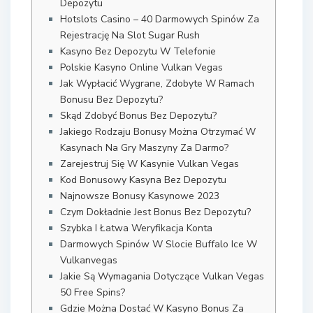
Depozytu
Hotslots Casino – 40 Darmowych Spinów Za
Rejestrację Na Slot Sugar Rush
Kasyno Bez Depozytu W Telefonie
Polskie Kasyno Online Vulkan Vegas
Jak Wypłacić Wygrane, Zdobyte W Ramach
Bonusu Bez Depozytu?
Skąd Zdobyć Bonus Bez Depozytu?
Jakiego Rodzaju Bonusy Można Otrzymać W
Kasynach Na Gry Maszyny Za Darmo?
Zarejestruj Się W Kasynie Vulkan Vegas
Kod Bonusowy Kasyna Bez Depozytu
Najnowsze Bonusy Kasynowe 2023
Czym Dokładnie Jest Bonus Bez Depozytu?
Szybka I Łatwa Weryfikacja Konta
Darmowych Spinów W Slocie Buffalo Ice W
Vulkanvegas
Jakie Są Wymagania Dotyczące Vulkan Vegas
50 Free Spins?
Gdzie Można Dostać W Kasyno Bonus Za