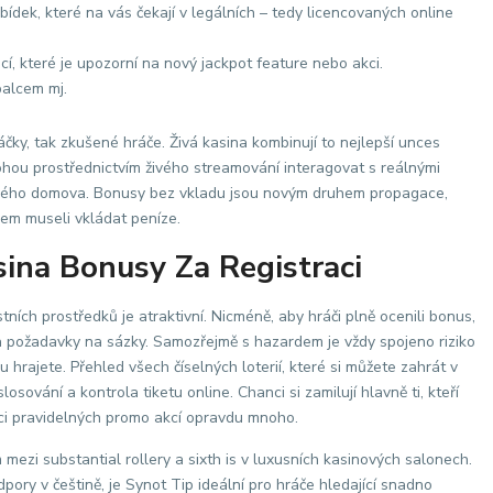
bídek, které na vás čekají v legálních – tedy licencovaných online
cí, které je upozorní na nový jackpot feature nebo akci.
palcem mj.
ky, tak zkušené hráče. Živá kasina kombinují to nejlepší unces
mohou prostřednictvím živého streamování interagovat s reálnými
 svého domova. Bonusy bez vkladu jsou novým druhem propagace,
dem museli vkládat peníze.
sina Bonusy Za Registraci
tních prostředků je atraktivní. Nicméně, aby hráči plně ocenili bonus,
a požadavky na sázky. Samozřejmě s hazardem je vždy spojeno riziko
nu hrajete. Přehled všech číselných loterií, které si můžete zahrát v
sování a kontrola tiketu online. Chanci si zamilují hlavně ti, kteří
ámci pravidelných promo akcí opravdu mnoho.
m mezi substantial rollery a sixth is v luxusních kasinových salonech.
dpory v češtině, je Synot Tip ideální pro hráče hledající snadno