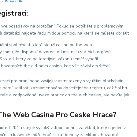
nline casino
.
istraci:
” “we požadavky na protočení. Pokud se potýkáte s problémovým
í databázi najdete řadu middle pomoci, na která se můžete obrátit.
ciální společnost, která slouží casino on the web.
ky tomu, že disponují dozorem od místních státních orgánů.
S vklad, který ze po loterijním zákonu téměř vypařil.
 hazardních the girl nová casina, kde vše závisí em štěstí.
aci pro hraní nebo vyvíjejí vlastní tokeny s využitím blockchain
a herní události zaznamenávány do veřejného registru, což činí hru
zralé a zodpovědné úvaze hrát cz on the web casino, ale nevíte jak
The Web Casina Pro Ceske Hrace?
dred” “Kč a stejně vysoký vstupní bonus za vklad, který u jeden z
ničních kasinech může hráč získat bonusy za vklad z hazardní