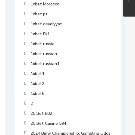
1xbet Morocco
1xbet pt
1xbet qeydiyyat
1xbet RU
1xbet russia
1xbet russian
1xbet russian1
1xbet1
1xbet2
1xbet5
2
20 Bet 802
20 Bet Casino 594
2024 Bmw Championship: Gambling Odds,