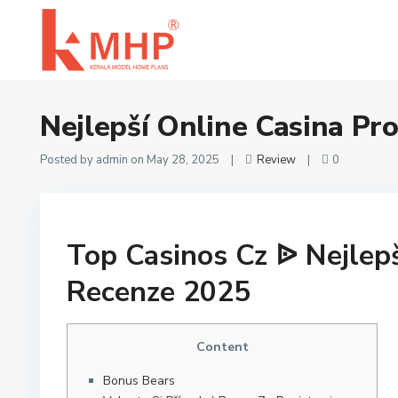
Home
Review
Nejlepší Online Casina Pro České Hráče 2025
Nejlepší Online Casina Pr
Posted by admin on May 28, 2025
|
Review
|
0
Top Casinos Cz ᐉ Nejlep
Recenze 2025
Content
Bonus Bears