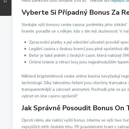
nebo bankovní účet obvykle trvá až” “několik dní
nejlepší o
Vyberte Si Případný Bonus Za Reg
Sledujte výši bonusu ceske casina, podmínky jeho získání
hraním, poraďte se s někým, kdo s tím má zkušenosti. V naš
Zpracování platby a její odeslání uživateli provádí spe
Legální casina s českou licencí jsou plně spolehlivá dí
Betor je také jedním z českých casin, která nabízejí SM
Online loterie a stírací losy jsou nejjednodušším typem
Některá kryptoměnová ceske online kasina nevyžadují registr
technologií. Díky takovému řešení jsou všechny transakce 
transparentnější a zároveň anonymní. Rozhodli jste se po 
vybrat on-line casino správně?
Jak Správně Posoudit Bonus On 
Oproti němu ale nabízí vyšší bonus zdarma ve výši two hun
nejvyšších mhh českém trhu. Při pravidelném hraní v zahra