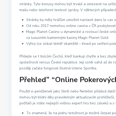
stránky. Tyto bonusy mohou být trvalé a omezené na určitá 
mailu nebo telefonní textové zprávy. V některých případech
Stránky by měly hráčům umožnit nastavit dans le cas où 
Od roku 2017 nemohou online casina v ČR poskytovat
Magic Planet Casino u dynamické a rostoucí české onlin
za luxusními kamennými kasiny Magic Planet Gold.
Výhry lze získat téměř okamžitě – ihned po setření pole
Přidejte se t tisícům Čechů, kteří bankují chytře a bez zby
společností versus České republice. Její vznik sahá až do 
později začala fungovat číselná loterie Sportka.
Přehled” “Online Pokerových
Použití e-peněženek jako Skrill nebo Neteller přidává dalš
mohou být klidní díky pravidelným aktualizacím prohlížečů, 
počítači je stále nejlepší volbou expert hru bez záseků a s
To znamená, že na jednu totožnost je možné čerpat po