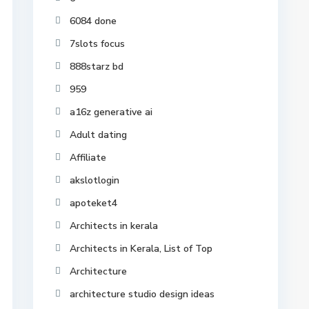
6084 done
7slots focus
888starz bd
959
a16z generative ai
Adult dating
Affiliate
akslotlogin
apoteket4
Architects in kerala
Architects in Kerala, List of Top
Architecture
architecture studio design ideas