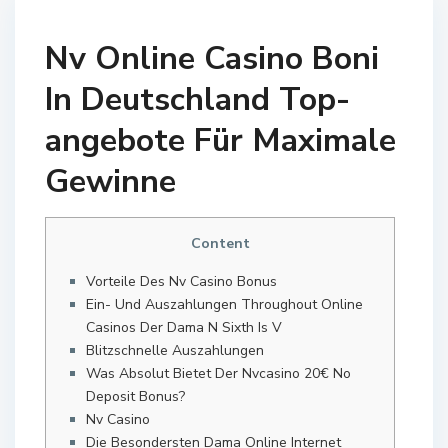
Nv Online Casino Boni
In Deutschland Top-
angebote Für Maximale
Gewinne
Content
Vorteile Des Nv Casino Bonus
Ein- Und Auszahlungen Throughout Online
Casinos Der Dama N Sixth Is V
Blitzschnelle Auszahlungen
Was Absolut Bietet Der Nvcasino 20€ No
Deposit Bonus?
Nv Casino
Die Besondersten Dama Online Internet