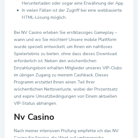
Herunterladen oder sogar eine Erwähnung der App.
In vielen Fällen ist der Zugriff bei eine webbasierte
HTML-Lösung möglich.
Bei NV Casino erleben Sie erstklassiges Gameplay –
wann und wo Sie möchten! Unsere mobile Plattform
wurde speziell entwickelt, um Ihnen ein nahtloses
Spielerlebnis zu bieten, ohne dass dieses Download
erforderlich ist. Neben den wöchentlichen
Einzahlungsboni erhalten Mitglieder unseres VIP-Clubs
im übrigen Zugang zu meinem Cashback. Dieses
Programm erstattet Ihnen einen Teil Ihrer
wöchentlichen Nettoverluste, wobei der Prozentsatz
und expire Umsatzbedingungen von Einem aktuellen
VIP-Status abhängen.
Nv Casino
Nach meiner intensiven Prüfung empfehle ich das NV
Casino für Spieler, die Wert auf umfangreiche