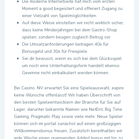
Die moderne Internetseite hat mich vom ersten
Moment a good begeistert und offeriert Zugang zu
einer Vielzahl von Spielmöglichkeiten.
Auf diese Weise einstellen wir nicht wirklich sicher,
dass keine Minderjährigen bei dem Gastro-Shop
spielen, sondern beugen zugleich Betrug vor.
Die Umsatzanforderungen betragen 40x für
Bonusgeld und 30x für Freispiele.
Sei dir bewusst, wenn es sich bei dem Glücksspiel
um noch eine Unterhaltungsform handelt ebenso
Gewinne nicht einkalkuliert werden können.
Bei Casino. NV erwartet Sie eine Spieleauswahl, expire
keine Wünsche offenlässt! Wir haben Überschrift von
den besten Spieleentwicklern der Branche für Sie auf
Lager, darunter bekannte Namen wie NetEnt, Big Time
Gaming, Pragmatic Play sowie viele mehr. Neue Spieler
können sich im portal zunächst auf einen großzügigen
Willkommensbonus freuen. Zusätzlich bereithalten wir
jede Woche einen spannenden Added bonus mit bis zu