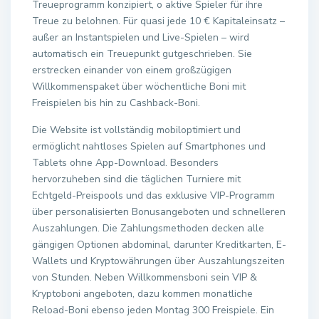
Treueprogramm konzipiert, o aktive Spieler für ihre
Treue zu belohnen. Für quasi jede 10 € Kapitaleinsatz –
außer an Instantspielen und Live-Spielen – wird
automatisch ein Treuepunkt gutgeschrieben. Sie
erstrecken einander von einem großzügigen
Willkommenspaket über wöchentliche Boni mit
Freispielen bis hin zu Cashback-Boni.
Die Website ist vollständig mobiloptimiert und
ermöglicht nahtloses Spielen auf Smartphones und
Tablets ohne App-Download. Besonders
hervorzuheben sind die täglichen Turniere mit
Echtgeld-Preispools und das exklusive VIP-Programm
über personalisierten Bonusangeboten und schnelleren
Auszahlungen. Die Zahlungsmethoden decken alle
gängigen Optionen abdominal, darunter Kreditkarten, E-
Wallets und Kryptowährungen über Auszahlungszeiten
von Stunden. Neben Willkommensboni sein VIP &
Kryptoboni angeboten, dazu kommen monatliche
Reload-Boni ebenso jeden Montag 300 Freispiele. Ein