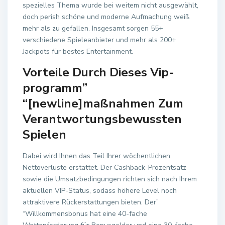
spezielles Thema wurde bei weitem nicht ausgewählt,
doch perish schöne und moderne Aufmachung weiß
mehr als zu gefallen. Insgesamt sorgen 55+
verschiedene Spieleanbieter und mehr als 200+
Jackpots für bestes Entertainment.
Vorteile Durch Dieses Vip-
programm”
“[newline]maßnahmen Zum
Verantwortungsbewussten
Spielen
Dabei wird Ihnen das Teil Ihrer wöchentlichen
Nettoverluste erstattet. Der Cashback-Prozentsatz
sowie die Umsatzbedingungen richten sich nach Ihrem
aktuellen VIP-Status, sodass höhere Level noch
attraktivere Rückerstattungen bieten. Der”
“Willkommensbonus hat eine 40-fache