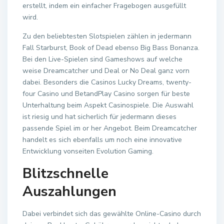
erstellt, indem ein einfacher Fragebogen ausgefüllt
wird.
Zu den beliebtesten Slotspielen zählen in jedermann
Fall Starburst, Book of Dead ebenso Big Bass Bonanza.
Bei den Live-Spielen sind Gameshows auf welche
weise Dreamcatcher und Deal or No Deal ganz vorn
dabei. Besonders die Casinos Lucky Dreams, twenty-
four Casino und BetandPlay Casino sorgen für beste
Unterhaltung beim Aspekt Casinospiele. Die Auswahl
ist riesig und hat sicherlich für jedermann dieses
passende Spiel im or her Angebot. Beim Dreamcatcher
handelt es sich ebenfalls um noch eine innovative
Entwicklung vonseiten Evolution Gaming.
Blitzschnelle
Auszahlungen
Dabei verbindet sich das gewählte Online-Casino durch