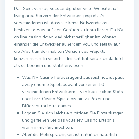
Das Spiel vermag vollständig über viele Website auf
living area Servern der Entwickler gespielt. Am
verschiedenen ist, dass sie keine Notwendigkeit
besitzen, etwas auf den Geräten zu installieren. Da NV
on line casino download nicht verfügbar ist, können
einander die Entwickler außerdem voll und relativ auf
die Arbeit an der mobilen Version des Projekts
konzentrieren. In vielerlei Hinsicht hat sera sich dadurch
als so bequem und stabil erwiesen.
Was NV Casino herausragend auszeichnet, ist pass
away enorme Spielauswahl vonseiten 50
verschiedenen Entwicklern – von klassischen Slots
über Live-Casino-Spiele bis hin zu Poker und
Different roulette games.
Loggen Sie sich leicht ein, tätigen Sie Einzahlungen
und genießen Sie das volle NV Casino Erlebnis,
wann immer Sie möchten.
Aber die Mehrsprachigkeit ist natürlich natürlich