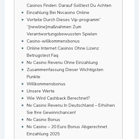
Casinos Finden: Darauf Solltest Du Achten
Einzahlung Bei Nvcasino Online
Vorteile Durch Dieses Vip-programm”
“[newline]maßnahmen Zum
Verantwortungsbewussten Spielen
Casino-willkommensbonus
Online Internet Casinos Ohne Lizenz
Betrugstest Faq
Nv Casino Revenu Ohne Einzahlung
Zusammenfassung Dieser Wichtigsten
Punkte
Willkommensbonus
Unsere Werte
Wie Wird Cashback Berechnet?
Nv Casino Revenu In Deutschland – Erhöhen
Sie Ihre Gewinnchancen!
Nv Casino Bonus
Nv Casino – 20 Euro Bonus Abgerechnet
Einzahlung 2025