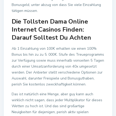
Bonusgeld, unter abzug von dass Sie viele Einzahlung
tätigen müssen.
Die Tollsten Dama Online
Internet Casinos Finden:
Darauf Solltest Du Achten
Ab 1 Einzahlung von 100€ erhalten sie einen 100%
Bonus bis hin zu zu 5. 000€. Stufe des Treueprogramms
zur Verfügung sowie muss innerhalb vonseiten 5 Tagen
durch einer Umsatzanforderung von 40x umgesetzt
werden. Der Anbieter stellt verschiedene Optionen zur
Auswahl, darunter Freispiele und Bonusguthaben,
perish Sie kostenlos zweckhaftigkeit können.
Das ist natürlich eine Menge, aber guy kann auch
wirklich nicht sagen, dass jeder Multiplikator für dieses
Wetten zu hoch ist. Und das sind großartige
Neuigkeiten für diejenigen, perish aktiv spielen