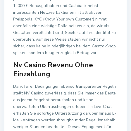
1. 000 € Bonusguthaben und Cashback nebst
interessanten Netzwerkaktionen mit attraktiven
Preispools. KYC (Know Your own Customer) nimmt
ebenfalls eine wichtige Rolle bei uns ein, da wir als
Gestalten verpflichtet sind, Spieler auf ihre Identität zu
überprüfen. Auf diese Weise stellen wir nicht nur
sicher, dass keine Minderjährigen bei dem Gastro-Shop
spielen, sondern beugen zugleich Betrug vor.
Nv Casino Revenu Ohne
Einzahlung
Dank fairer Bedingungen ebenso transparenter Regeln
stellt NV Casino zuverlässig, dass Sie immer das Beste
aus jedem Angebot herausholen und keine
unerwarteten Überraschungen erleben. Im Live-Chat
erhalten Sie sofortige Unterstützung darüber hinaus E-
Mail-Anfragen werden throughout der Regel innerhalb
weniger Stunden bearbeitet. Dieses Engagement für