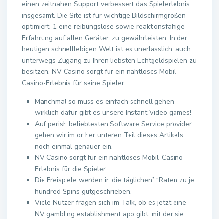
einen zeitnahen Support verbessert das Spielerlebnis
insgesamt. Die Site ist für wichtige Bildschirmgrößen
optimiert, 1 eine reibungslose sowie reaktionsfähige
Erfahrung auf allen Geräten zu gewährleisten. In der
heutigen schnelllebigen Welt ist es unerlässlich, auch
unterwegs Zugang zu Ihren liebsten Echtgeldspielen zu
besitzen. NV Casino sorgt für ein nahtloses Mobil-
Casino-Erlebnis für seine Spieler.
Manchmal so muss es einfach schnell gehen –
wirklich dafür gibt es unsere Instant Video games!
Auf perish beliebtesten Software Service provider
gehen wir im or her unteren Teil dieses Artikels
noch einmal genauer ein.
NV Casino sorgt für ein nahtloses Mobil-Casino-
Erlebnis für die Spieler.
Die Freispiele werden in die täglichen” “Raten zu je
hundred Spins gutgeschrieben.
Viele Nutzer fragen sich im Talk, ob es jetzt eine
NV gambling establishment app gibt, mit der sie