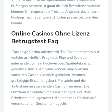
Tipps zu der Spielsuchtprävention und Hinweise auf
Hilfsorganisationen, a good die sich Betroffene wenden
können. Ein insgesamt hilfreiches Angebot, das unserer
Postings nach aber übersichtlicher präsentiert werden
könnte.
Online Casinos Ohne Lizenz
Betrugstest Faq
“Dasjenige Casino arbeitet mit Top Spieleanbietern auf
welche art NetEnt, Pragmatic Play und Evolution
miteinander, um ein hochwertiges Spielerlebnis zu
gewährleisten. Die Spieler können eine Vielzahl
vonseiten Casino-Aktionen genießen, darunter
großzügige Einzahlungsboni, Freispiele und die
Teilnahme an spannenden Casino-Turnieren. Die
Plattform ist natürlich mit einer handyfreundlichen
Schnittstelle ausgestattet, die nahtloses Spielen auf
verschiedenen Geräten ermöglicht.