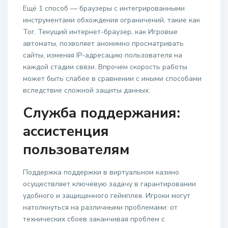
Ещё 1 способ — браузеры с интегрированными
инструментами обхождения ограничений, такие как
Tor. Текущий интернет-браузер, как Игровые
автоматы, позволяет анонимно просматривать
сайты, изменяя IP-адресацию пользователя на
каждой стадии связи. Впрочем скорость работы
может быть слабее в сравнении с иными способами
вследствие сложной защиты данных.
Служба поддержания:
ассистенция
пользователям
Поддержка поддержки в виртуальном казино
осуществляет ключевую задачу в гарантировании
удобного и защищенного геймплея. Игроки могут
натолкнуться на различными проблемами: от
технических сбоев заканчивая проблем с