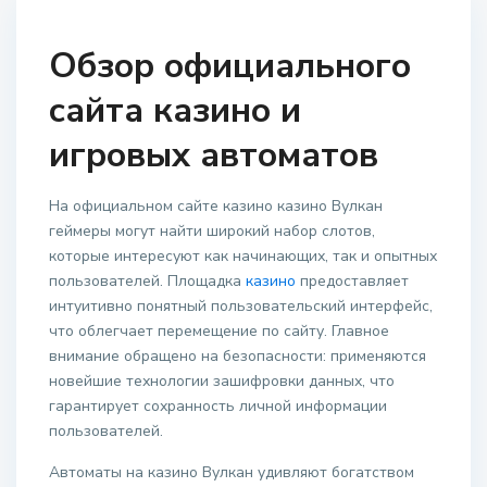
Обзор официального
сайта казино и
игровых автоматов
На официальном сайте казино казино Вулкан
геймеры могут найти широкий набор слотов,
которые интересуют как начинающих, так и опытных
пользователей. Площадка
казино
предоставляет
интуитивно понятный пользовательский интерфейс,
что облегчает перемещение по сайту. Главное
внимание обращено на безопасности: применяются
новейшие технологии зашифровки данных, что
гарантирует сохранность личной информации
пользователей.
Автоматы на казино Вулкан удивляют богатством