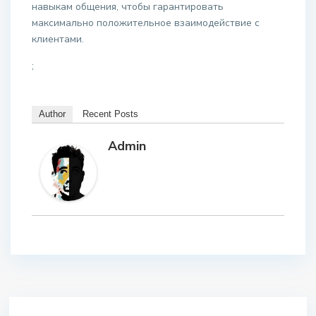
навыкам общения, чтобы гарантировать
максимально положительное взаимодействие с
клиентами.
;
Author
Recent Posts
Admin