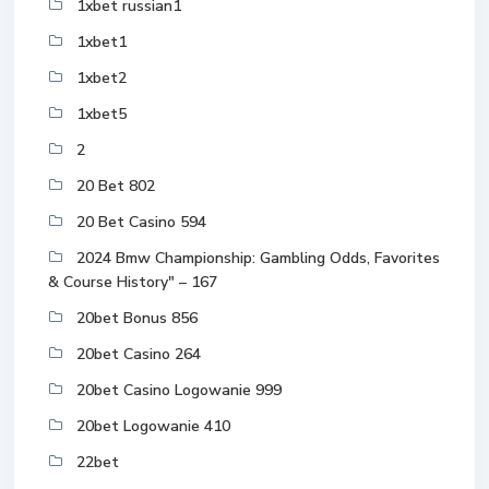
1xbet russian1
1xbet1
1xbet2
1xbet5
2
20 Bet 802
20 Bet Casino 594
2024 Bmw Championship: Gambling Odds, Favorites
& Course History" – 167
20bet Bonus 856
20bet Casino 264
20bet Casino Logowanie 999
20bet Logowanie 410
22bet