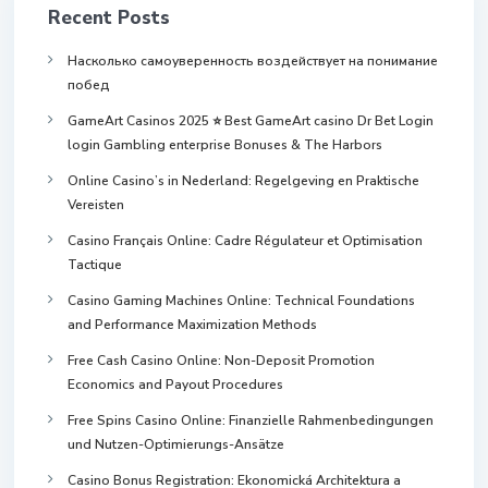
Recent Posts
Насколько самоуверенность воздействует на понимание
побед
GameArt Casinos 2025 ⭐ Best GameArt casino Dr Bet Login
login Gambling enterprise Bonuses & The Harbors
Online Casino’s in Nederland: Regelgeving en Praktische
Vereisten
Casino Français Online: Cadre Régulateur et Optimisation
Tactique
Casino Gaming Machines Online: Technical Foundations
and Performance Maximization Methods
Free Cash Casino Online: Non-Deposit Promotion
Economics and Payout Procedures
Free Spins Casino Online: Finanzielle Rahmenbedingungen
und Nutzen-Optimierungs-Ansätze
Casino Bonus Registration: Ekonomická Architektura a