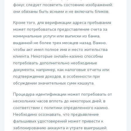
фокус следует посвятить состоянию изображений:
они обязаны быть ясными и не включать бликов.
Кроме того, для верификации адреса пребывания
может потребоваться предоставление счета за
коммунальные услуги или выписки из банка,
выданной не более трех месяцев назад. Важно,
чтобы акт имел полное имя и место жительства
клиента. Некоторые онлайн-казино способны
потребовать дополнительно необходимые
документы, например, как налоговые отчеты или
подтверждения доходов, в особенности при
обсуждении значительных сумм кэшаута.
Процедура идентификации может потребовать от
нескольких часов вплоть до некоторых дней, в
соответствии с политики определенного казино.
Необходимо осознавать, что предъявление
фальшивых удостоверений может привести к
заблокированию аккаунта и утрате выигрышей.