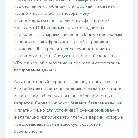
подключение к любимым платформам, таким как
казино и казино Вулкан, юзеры могут
воспользоваться несколькими эффективными
методами. ВПН-сервисы остаются одним из
наиболее популярных способов. Данные программы
позволяют зашифровывать онлайн-трафик и
подменять IP-адрес, что обеспечивает клиента
невидимым в сети. Следует выбирать безопасные
VPN с высокой скоростью интернета и отсутствием
логирования данных.
Альтернативный вариант — эксплуатация прокси.
Эти работают в роли посредники между клиентом и
интернетом, обеспечивая шанс обойти местных
запретов. Серверы-прокси бывают безвозмездными
и платными, но для устойчивой функционирования
желательно использовать платные версии, которые
предоставляют более высокую скорость и
безопасность.