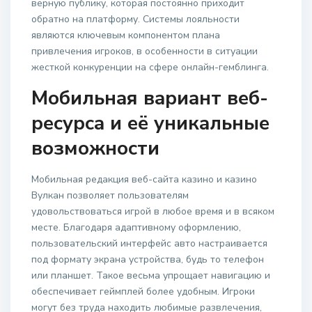
верную публику, которая постоянно приходит
обратно на платформу. Системы лояльности
являются ключевым компонентом плана
привлечения игроков, в особенности в ситуации
жесткой конкуренции на сфере онлайн-гемблинга.
Мобильная вариант веб-
ресурса и её уникальные
возможности
Мобильная редакция веб-сайта казино и казино
Вулкан позволяет пользователям
удовольствоваться игрой в любое время и в всяком
месте. Благодаря адаптивному оформлению,
пользовательский интерфейс авто настраивается
под формату экрана устройства, будь то телефон
или планшет. Такое весьма упрощает навигацию и
обеспечивает геймплей более удобным. Игроки
могут без труда находить любимые развлечения,