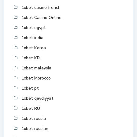
1xbet casino french
1xbet Casino Online
1xbet egypt
1xbet india
1xbet Korea
1xbet KR
1xbet malaysia
1xbet Morocco
1xbet pt
1xbet qeydiyyat
1xbet RU
1xbet russia
1xbet russian