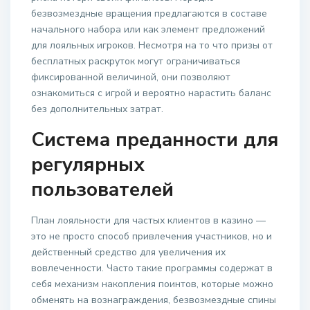
безвозмездные вращения предлагаются в составе
начального набора или как элемент предложений
для лояльных игроков. Несмотря на то что призы от
бесплатных раскруток могут ограничиваться
фиксированной величиной, они позволяют
ознакомиться с игрой и вероятно нарастить баланс
без дополнительных затрат.
Система преданности для
регулярных
пользователей
План лояльности для частых клиентов в казино —
это не просто способ привлечения участников, но и
действенный средство для увеличения их
вовлеченности. Часто такие программы содержат в
себя механизм накопления поинтов, которые можно
обменять на вознаграждения, безвозмездные спины