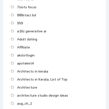
7slots focus
888starz bd
959
a16z generative ai
Adult dating
Affiliate
akslotlogin
apoteket4
Architects in kerala
Architects in Kerala, List of Top
Architecture
architecture studio design ideas
aug_ch_1