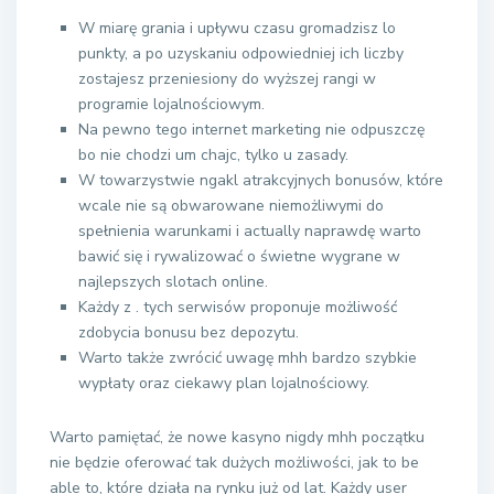
W miarę grania i upływu czasu gromadzisz lo
punkty, a po uzyskaniu odpowiedniej ich liczby
zostajesz przeniesiony do wyższej rangi w
programie lojalnościowym.
Na pewno tego internet marketing nie odpuszczę
bo nie chodzi um chajc, tylko u zasady.
W towarzystwie ngakl atrakcyjnych bonusów, które
wcale nie są obwarowane niemożliwymi do
spełnienia warunkami i actually naprawdę warto
bawić się i rywalizować o świetne wygrane w
najlepszych slotach online.
Każdy z . tych serwisów proponuje możliwość
zdobycia bonusu bez depozytu.
Warto także zwrócić uwagę mhh bardzo szybkie
wypłaty oraz ciekawy plan lojalnościowy.
Warto pamiętać, że nowe kasyno nigdy mhh początku
nie będzie oferować tak dużych możliwości, jak to be
able to, które działa na rynku już od lat. Każdy user