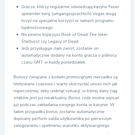
Gracze, którzy regularnie odwiedzają kasyno Feuer
speiender berg (umgangssprachlich) Vegas mogą
liczyć na specjalne korzyści w ramach programu
lojalnościowego.
Na pewno kojarzysz Book of Dead, Fire Joker,
Starburst czy Legacy of Dead.
Jeśli przysługuje nam zwrot, zostanie on
automatycznie dodany na konto gracza o północy
czasu GMT w każdy poniedziałek.
Bonusy związane z kodami promocyjnymi nierzadko są
limitowane czasowo i warto skorzystać unces nich jak
najwcześniej, żeby uniknąć sytuacji, w której dany ciąg
znaków jest już nieaktualny. Bonus code można wpisać
już podczas zakładania swojego konta w kasynie. W
takim przypadku bonus zostanie automatycznie
dopisany perform salda użytkownika po pierwszym
zalogowaniu i spełnieniu warunku aktywacyjnego.