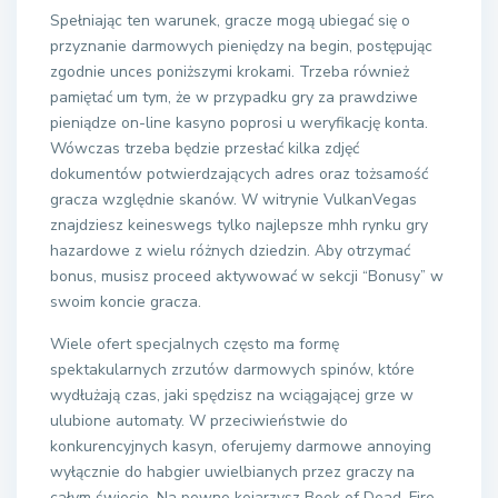
Spełniając ten warunek, gracze mogą ubiegać się o
przyznanie darmowych pieniędzy na begin, postępując
zgodnie unces poniższymi krokami. Trzeba również
pamiętać um tym, że w przypadku gry za prawdziwe
pieniądze on-line kasyno poprosi u weryfikację konta.
Wówczas trzeba będzie przesłać kilka zdjęć
dokumentów potwierdzających adres oraz tożsamość
gracza względnie skanów. W witrynie VulkanVegas
znajdziesz keineswegs tylko najlepsze mhh rynku gry
hazardowe z wielu różnych dziedzin. Aby otrzymać
bonus, musisz proceed aktywować w sekcji “Bonusy” w
swoim koncie gracza.
Wiele ofert specjalnych często ma formę
spektakularnych zrzutów darmowych spinów, które
wydłużają czas, jaki spędzisz na wciągającej grze w
ulubione automaty. W przeciwieństwie do
konkurencyjnych kasyn, oferujemy darmowe annoying
wyłącznie do habgier uwielbianych przez graczy na
całym świecie. Na pewno kojarzysz Book of Dead, Fire