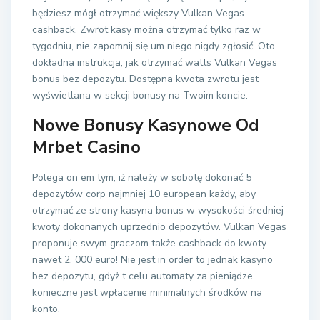
będziesz mógł otrzymać większy Vulkan Vegas
cashback. Zwrot kasy można otrzymać tylko raz w
tygodniu, nie zapomnij się um niego nigdy zgłosić. Oto
dokładna instrukcja, jak otrzymać watts Vulkan Vegas
bonus bez depozytu. Dostępna kwota zwrotu jest
wyświetlana w sekcji bonusy na Twoim koncie.
Nowe Bonusy Kasynowe Od
Mrbet Casino
Polega on em tym, iż należy w sobotę dokonać 5
depozytów corp najmniej 10 european każdy, aby
otrzymać ze strony kasyna bonus w wysokości średniej
kwoty dokonanych uprzednio depozytów. Vulkan Vegas
proponuje swym graczom także cashback do kwoty
nawet 2, 000 euro! Nie jest in order to jednak kasyno
bez depozytu, gdyż t celu automaty za pieniądze
konieczne jest wpłacenie minimalnych środków na
konto.