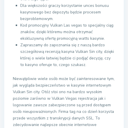
Dla większości graczy korzystanie unces bonusu
kasynowego bez depozytu będzie procesem
bezproblemowym.
Kod promocyjny Vulkan Las vegas to specjalny ciąg
znaków, dzięki któremu można otrzymać
ekskluzywną ofertę promocyjną watts kasynie.
Zapraszamy do zapoznania się z naszą bardzo
szczegółową recenzją kasyna Vulkan Sin city, dzięki
której o wiele łatwiej będzie ci podjąć decyzję, czy
to kasyno oferuje to, czego szukasz.
Niewątpliwie wiele osób może być zainteresowane tym,
jak wygląda bezpieczeństwo w kasynie internetowym
Vulkan Sin city. Otóż stoi ono na bardzo wysokim
poziomie zarówno w Vulkan Vegas rejestracja jak i
logowanie zawsze zabezpieczone są przed dostępem
osób nieupoważnionych. Firma tag na co dzień korzysta
przede wszystkim z transkrypcji danych SSL. To
zdecydowanie najlepsze obecnie internetowe