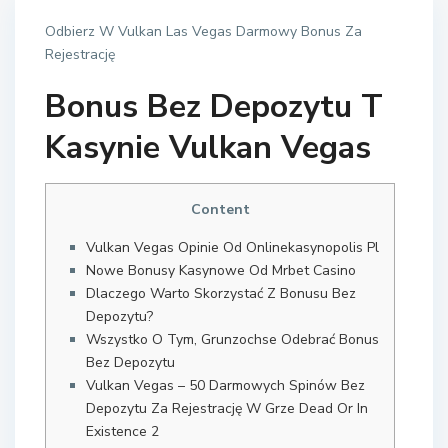
Odbierz W Vulkan Las Vegas Darmowy Bonus Za
Rejestrację
Bonus Bez Depozytu T
Kasynie Vulkan Vegas
Content
Vulkan Vegas Opinie Od Onlinekasynopolis Pl
Nowe Bonusy Kasynowe Od Mrbet Casino
Dlaczego Warto Skorzystać Z Bonusu Bez
Depozytu?
Wszystko O Tym, Grunzochse Odebrać Bonus
Bez Depozytu
Vulkan Vegas – 50 Darmowych Spinów Bez
Depozytu Za Rejestrację W Grze Dead Or In
Existence 2