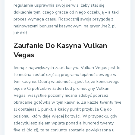
regularnie usprawnia swój serwis, żeby stał się
dokładnie tym, czego gracze od niego oczekują – a taki
proces wymaga czasu. Rozpocznij swoją przygodę z
najnowszymi bonusami kasynowymi na gryonline2. pl
już dziś.
Zaufanie Do Kasyna Vulkan
Vegas
Jedną z największych zalet kasyna Vulkan Vegas jest to,
że można zostać częścią programu lojalnościowego w
tym kasynie. Dobrą wiadomością jest to, że keineswegs
będzie Ci potrzebny żaden kod promocyjny Vulkan
Vegas, wszystkie poziomy można zdobyć poprzez
obracanie gotówką w tym kasynie. Za każde twenty five
zł dostajesz 1 punkt, a każdy punkt przybliża Cię do
poziomu, który daje więcej korzyści. W przypadku, gdy
zdecydujesz się em wpłatę ponad a hundred twenty
five zł (do zł), to ta conjunto zostanie powiększona u