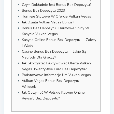
Czym Dokładnie Jest Bonus Bez Depozytu?
Bonus Bez Depozytu 2023
Turnieje Slotowe W Ofercie Vulkan Vegas
Jak Działa Vulkan Vegas Bonus?
Bonus Bez Depozytu I Darmowe Spiny W
Kasynie Vulkan Vegas
Kasyna Online Bonus Bez Depozytu — Zalety
I Wady
Casino Bonus Bez Depozytu — Jakie Są
Nagrody Dla Graczy?
Jak Skorzystać I Aktywować Ofertę Vulkan
Vegas Twenty-five Euro Bez Depozytu?
Podstawowe Informacje Um Vulkan Vegas
Vulkan Vegas Bonus Bez Depozytu –
Wniosek
Jak Otrzymać W Polskie Kasyno Online
Reward Bez Depozytu?