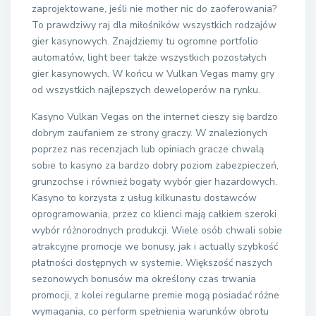
zaprojektowane, jeśli nie mother nic do zaoferowania?
To prawdziwy raj dla miłośników wszystkich rodzajów
gier kasynowych. Znajdziemy tu ogromne portfolio
automatów, light beer także wszystkich pozostałych
gier kasynowych. W końcu w Vulkan Vegas mamy gry
od wszystkich najlepszych deweloperów na rynku.
Kasyno Vulkan Vegas on the internet cieszy się bardzo
dobrym zaufaniem ze strony graczy. W znalezionych
poprzez nas recenzjach lub opiniach gracze chwalą
sobie to kasyno za bardzo dobry poziom zabezpieczeń,
grunzochse i również bogaty wybór gier hazardowych.
Kasyno to korzysta z usług kilkunastu dostawców
oprogramowania, przez co klienci mają całkiem szeroki
wybór różnorodnych produkcji. Wiele osób chwali sobie
atrakcyjne promocje we bonusy, jak i actually szybkość
płatności dostępnych w systemie. Większość naszych
sezonowych bonusów ma określony czas trwania
promocji, z kolei regularne premie mogą posiadać różne
wymagania, co perform spełnienia warunków obrotu