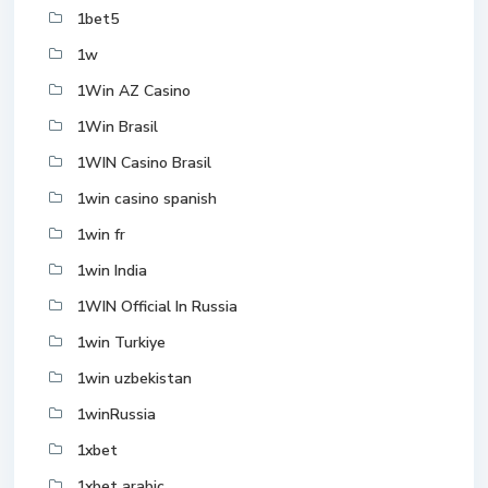
1bet5
1w
1Win AZ Casino
1Win Brasil
1WIN Casino Brasil
1win casino spanish
1win fr
1win India
1WIN Official In Russia
1win Turkiye
1win uzbekistan
1winRussia
1xbet
1xbet arabic