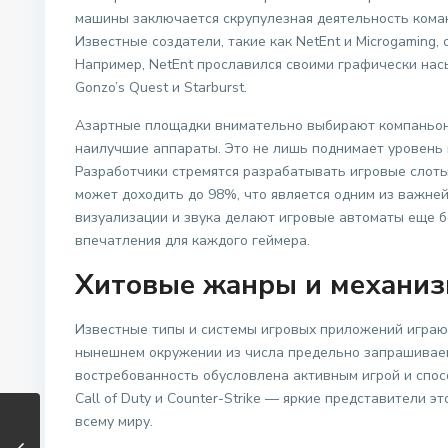
машины заключается скрупулезная деятельность коман
Известные создатели, такие как NetEnt и Microgaming
Например, NetEnt прославился своими графически на
Gonzo’s Quest и Starburst.
Азартные площадки внимательно выбирают компаньоно
наилучшие аппараты. Это не лишь поднимает уровень 
Разработчики стремятся разрабатывать игровые слоты 
может доходить до 98%, что является одним из важне
визуализации и звука делают игровые автоматы еще 
впечатления для каждого геймера.
Хитовые жанры и механиз
Известные типы и системы игровых приложений играют
нынешнем окружении из числа предельно запрашиваемы
востребованность обусловлена активным игрой и спос
Call of Duty и Counter-Strike — яркие представители 
всему миру.