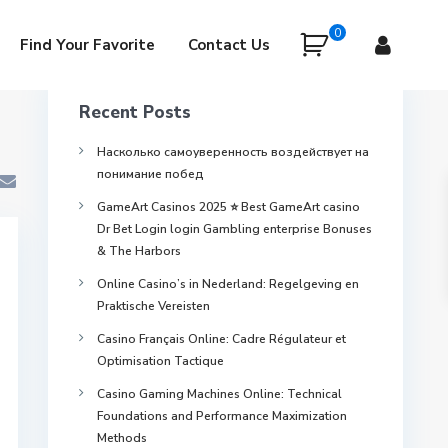
0
Find Your Favorite
Contact Us
Recent Posts
Насколько самоуверенность воздействует на
понимание побед
GameArt Casinos 2025 ⭐ Best GameArt casino
Dr Bet Login login Gambling enterprise Bonuses
& The Harbors
Online Casino’s in Nederland: Regelgeving en
Praktische Vereisten
Casino Français Online: Cadre Régulateur et
Optimisation Tactique
Casino Gaming Machines Online: Technical
Foundations and Performance Maximization
Methods