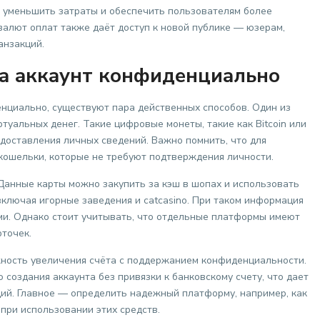
, уменьшить затраты и обеспечить пользователям более
алют оплат также даёт доступ к новой публике — юзерам,
анзакций.
на аккаунт конфиденциально
нциально, существуют пара действенных способов. Один из
уальных денег. Такие цифровые монеты, такие как Bitcoin или
доставления личных сведений. Важно помнить, что для
кошельки, которые не требуют подтверждения личности.
Данные карты можно закупить за кэш в шопах и использовать
включая игорные заведения и catcasino. При таком информация
и. Однако стоит учитывать, что отдельные платформы имеют
рточек.
ность увеличения счёта с поддержанием конфиденциальности.
ю создания аккаунта без привязки к банковскому счету, что дает
ий. Главное — определить надежный платформу, например, как
 при использовании этих средств.