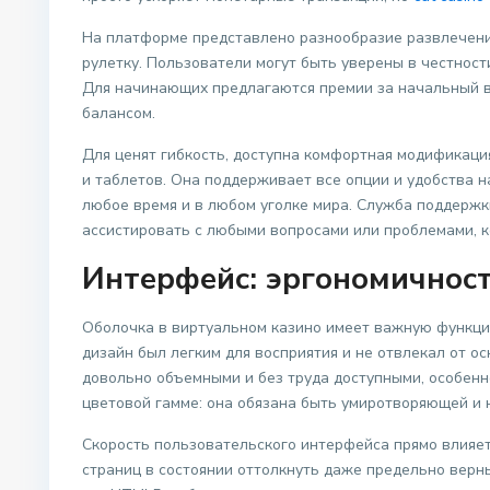
На платформе представлено разнообразие развлечений
рулетку. Пользователи могут быть уверены в честнос
Для начинающих предлагаются премии за начальный в
балансом.
Для ценят гибкость, доступна комфортная модификац
и таблетов. Она поддерживает все опции и удобства н
любое время и в любом уголке мира. Служба поддержк
ассистировать с любыми вопросами или проблемами, к
Интерфейс: эргономичност
Оболочка в виртуальном казино имеет важную функци
дизайн был легким для восприятия и не отвлекал от о
довольно объемными и без труда доступными, особенн
цветовой гамме: она обязана быть умиротворяющей и 
Скорость пользовательского интерфейса прямо влияе
страниц в состоянии оттолкнуть даже предельно верн