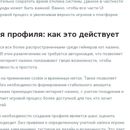
тельно сократить время отклика системы. Данное в частности
унды может быть важной. Важно, чтобы все части UI
гровой процесс и увеличивая верность игроков к платформе
я профиля: как это действует
ся все более распространенными среди геймеров кэт казино,
В этих развлечениях не требуется авторизация, что позволяет
 интернет-казино показывают такую возможность, чтобы
вность и простота.
на применении cookie и временных меток. Такое позволяет
 без необходимости формирования стабильного аккаунта.
ыми преимуществами интернет-казино, с учетом поощрения и
ает игровой процесс более доступной для тех, кто хочет
тей.
ез необходимости создания профиля является шанс оценить
одходит. Без привязки к определенному учетной записи игроки
ыми заведениями, тестируя их дизайн и возможности. Это дает