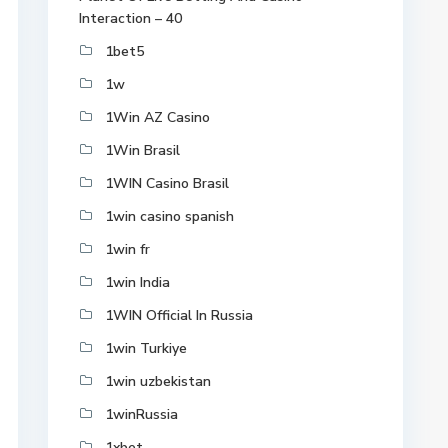
Interaction – 40
1bet5
1w
1Win AZ Casino
1Win Brasil
1WIN Casino Brasil
1win casino spanish
1win fr
1win India
1WIN Official In Russia
1win Turkiye
1win uzbekistan
1winRussia
1xbet