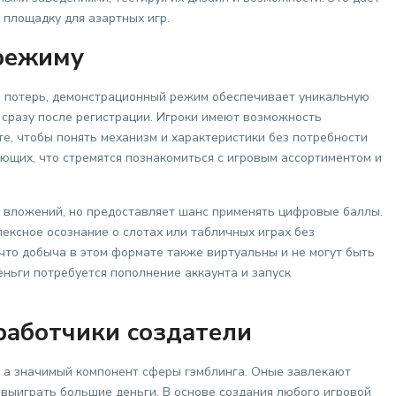
площадку для азартных игр.
режиму
ка потерь, демонстрационный режим обеспечивает уникальную
 сразу после регистрации. Игроки имеют возможность
е, чтобы понять механизм и характеристики без потребности
ающих, что стремятся познакомиться с игровым ассортиментом и
х вложений, но предоставляет шанс применять цифровые баллы.
ексное осознание о слотах или табличных играх без
что добыча в этом формате также виртуальны и не могут быть
ньги потребуется пополнение аккаунта и запуск
работчики создатели
, а значимый компонент сферы гэмблинга. Оные завлекают
выиграть большие деньги. В основе создания любого игровой