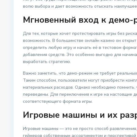
волю выбора и дает возможность отыскать наилучшее 
Мгновенный вход к демо-
Для тех, которые хочет протестировать игры без рис
возможность. В большинстве онлайн казино он открыт
определить любую игру и начать её в тестовом формат
добавления средств. Это особенно выгодно для начин
выработать стратегию.
Важно заметить, что демо-режим не требует реальны
Таким способом, пользователи могут приобрести компл
материальных расходов. Однако необходимо помнить, 
переведены. Для переключения к игре на настоящие де
соответствующего формата игры.
Игровые машины и их раз
Игровые машины — это не просто способ развлечения
геймеров собственным ассортиментом и перспективой 