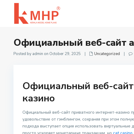
Home
Uncategorized
Официальный веб-сайт анонимного онлай
Официальный веб-сайт а
Posted by admin on October 29, 2025
|
Uncategorized
|
Официальный веб-сайт
казино
Официальный веб-сайт приватного интернет-казино 
удовольствие от гэмблингом, сохраняя при этом полн
подхода выступает опция использовать виртуальные де
просто ускоряет монетарные транзакции, но
cat casino