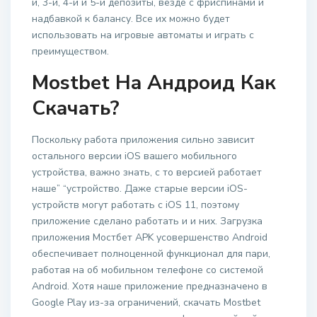
й, 3-й, 4-й и 5-й депозиты, везде с фриспинами и
надбавкой к балансу. Все их можно будет
использовать на игровые автоматы и играть с
преимуществом.
Mostbet На Андроид Как
Скачать?
Поскольку работа приложения сильно зависит
остального версии iOS вашего мобильного
устройства, важно знать, с то версией работает
наше” “устройство. Даже старые версии iOS-
устройств могут работать с iOS 11, поэтому
приложение сделано работать и и них. Загрузка
приложения Мостбет APK усовершенство Android
обеспечивает полноценной функционал для пари,
работая на об мобильном телефоне со системой
Android. Хотя наше приложение предназначено в
Google Play из-за ограничений, скачать Mostbet