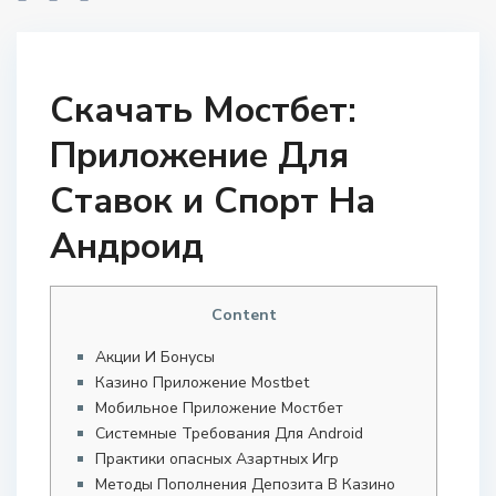
Скачать Мостбет:
Приложение Для
Ставок и Спорт На
Андроид
Content
Акции И Бонусы
Казино Приложение Mostbet
Мобильное Приложение Мостбет
Системные Требования Для Android
Практики опасных Азартных Игр
Методы Пополнения Депозита В Казино