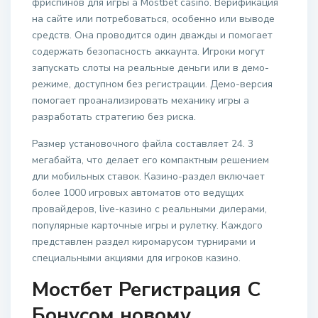
фриспинов для игры а Mostbet casino. Верификация
на сайте или потребоваться, особенно или выводе
средств. Она проводится один дважды и помогает
содержать безопасность аккаунта. Игроки могут
запускать слоты на реальные деньги или в демо-
режиме, доступном без регистрации. Демо-версия
помогает проанализировать механику игры а
разработать стратегию без риска.
Размер установочного файла составляет 24. 3
мегабайта, что делает его компактным решением
дли мобильных ставок. Казино-раздел включает
более 1000 игровых автоматов ото ведущих
провайдеров, live-казино с реальными дилерами,
популярные карточные игры и рулетку. Каждого
представлен раздел киромарусом турнирами и
специальными акциями для игроков казино.
Мостбет Регистрация С
Бонусом новому