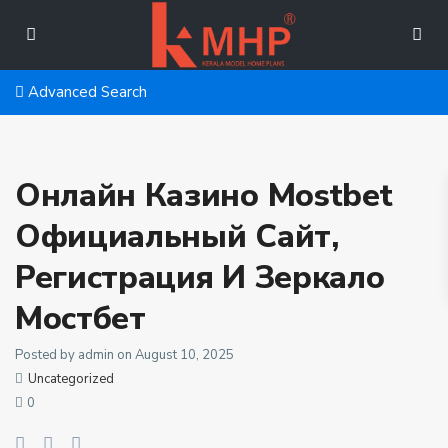
Advanced Search
Онлайн Казино Mostbet
Официальный Сайт,
Регистрация И Зеркало
Мостбет
Posted by admin on August 10, 2025
Uncategorized
0