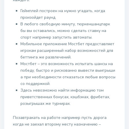
Геймплей построен на нужно угадать, когда
произойдет раунд.
В любого свободную минуту, тюркеншанцпарк
бы вы оставались, можно сделать ставку на
спорт например запустить автоматы.
Мобильное приложение Мостбет предоставляет
игрокам расширенный набор возможностей для
беттинга же развлечений.
Мостбет – это возможность испытать шансы на
победу, быстро и рискованно вывести выигрыши
а при необходимости отказаться любые вопросы
со поддержкой.
Здесь невозможно найти информацию том
приветственных бонусах, кэшбэках, фрибетах,
розыгрышах же турнирах.
Позавтракать на работе например пусть дорога
когда не заехал второму месту назначению –