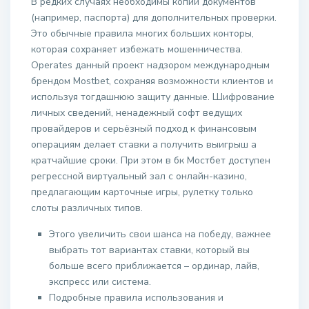
В редких случаях необходимы копии документов
(например, паспорта) для дополнительных проверки.
Это обычные правила многих больших конторы,
которая сохраняет избежать мошенничества.
Operates данный проект надзором международным
брендом Mostbet, сохраняя возможности клиентов и
используя тогдашнюю защиту данные. Шифрование
личных сведений, ненадежный софт ведущих
провайдеров и серьёзный подход к финансовым
операциям делает ставки а получить выигрыш а
кратчайшие сроки. При этом в бк Мостбет доступен
регрессной виртуальный зал с онлайн-казино,
предлагающим карточные игры, рулетку только
слоты различных типов.
Этого увеличить свои шанса на победу, важнее
выбрать тот вариантах ставки, который вы
больше всего приближается – ординар, лайв,
экспресс или система.
Подробные правила использования и