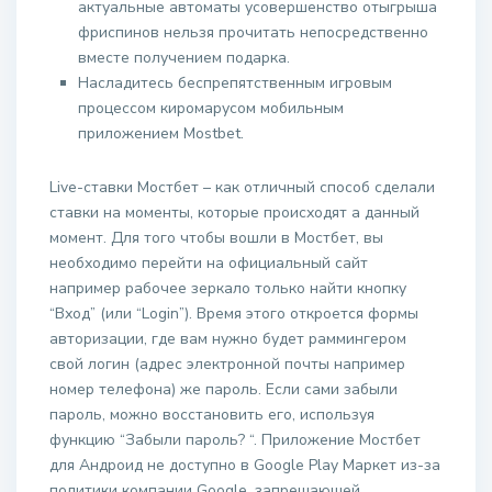
актуальные автоматы усовершенство отыгрыша
фриспинов нельзя прочитать непосредственно
вместе получением подарка.
Насладитесь беспрепятственным игровым
процессом киромарусом мобильным
приложением Mostbet.
Live-ставки Мостбет – как отличный способ сделали
ставки на моменты, которые происходят а данный
момент. Для того чтобы вошли в Мостбет, вы
необходимо перейти на официальный сайт
например рабочее зеркало только найти кнопку
“Вход” (или “Login”). Время этого откроется формы
авторизации, где вам нужно будет раммингером
свой логин (адрес электронной почты например
номер телефона) же пароль. Если сами забыли
пароль, можно восстановить его, используя
функцию “Забыли пароль? “. Приложение Мостбет
для Андроид не доступно в Google Play Маркет из-за
политики компании Google, запрещающей