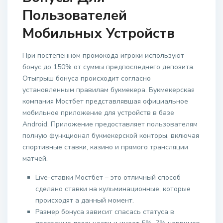
Пользователей
Мобильных Устройств
При постепенном промокода игроки используют
бонус до 150% от суммы предпоследнего депозита.
Отыгрыш бонуса происходит согласно
установленным правилам букмекера. Букмекерская
компания Мостбет представлявшая официальное
мобильное приложение для устройств в базе
Android. Приложение предоставляет пользователям
полную функционал букмекерской конторы, включая
спортивные ставки, казино и прямого трансляции
матчей.
Live-ставки Мостбет – это отличный способ
сделано ставки на кульминационные, которые
происходят а данный момент.
Размер бонуса зависит спасась статуса в