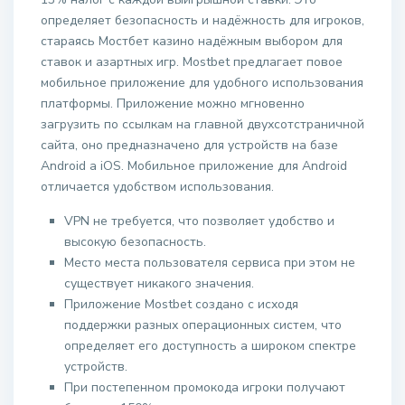
определяет безопасность и надёжность для игроков,
стараясь Мостбет казино надёжным выбором для
ставок и азартных игр. Mostbet предлагает повое
мобильное приложение для удобного использования
платформы. Приложение можно мгновенно
загрузить по ссылкам на главной двухсотстраничной
сайта, оно предназначено для устройств на базе
Android а iOS. Мобильное приложение для Android
отличается удобством использования.
VPN не требуется, что позволяет удобство и
высокую безопасность.
Место места пользователя сервиса при этом не
существует никакого значения.
Приложение Mostbet создано с исходя
поддержки разных операционных систем, что
определяет его доступность а широком спектре
устройств.
При постепенном промокода игроки получают