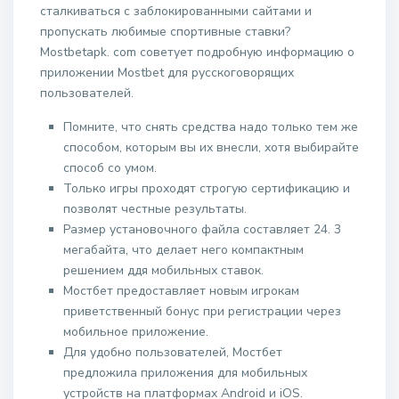
сталкиваться с заблокированными сайтами и
пропускать любимые спортивные ставки?
Mostbetapk. com советует подробную информацию о
приложении Mostbet для русскоговорящих
пользователей.
Помните, что снять средства надо только тем же
способом, которым вы их внесли, хотя выбирайте
способ со умом.
Только игры проходят строгую сертификацию и
позволят честные результаты.
Размер установочного файла составляет 24. 3
мегабайта, что делает него компактным
решением ддя мобильных ставок.
Мостбет предоставляет новым игрокам
приветственный бонус при регистрации через
мобильное приложение.
Для удобно пользователей, Мостбет
предложила приложения для мобильных
устройств на платформах Android и iOS.