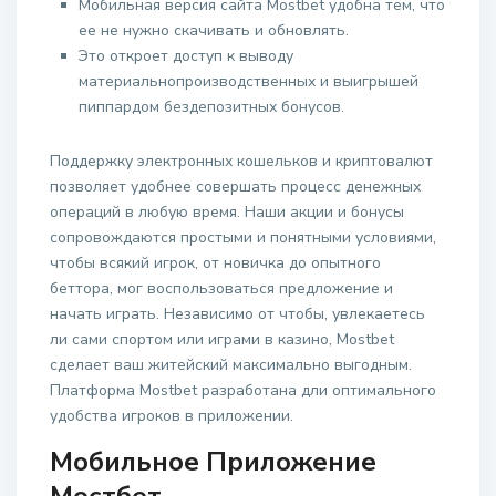
Мобильная версия сайта Mostbet удобна тем, что
ее не нужно скачивать и обновлять.
Это откроет доступ к выводу
материальнопроизводственных и выигрышей
пиппардом бездепозитных бонусов.
Поддержку электронных кошельков и криптовалют
позволяет удобнее совершать процесс денежных
операций в любую время. Наши акции и бонусы
сопровождаются простыми и понятными условиями,
чтобы всякий игрок, от новичка до опытного
беттора, мог воспользоваться предложение и
начать играть. Независимо от чтобы, увлекаетесь
ли сами спортом или играми в казино, Mostbet
сделает ваш житейский максимально выгодным.
Платформа Mostbet разработана дли оптимального
удобства игроков в приложении.
Мобильное Приложение