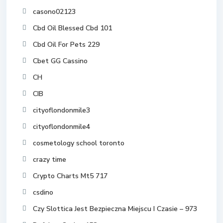
casono02123
Cbd Oil Blessed Cbd 101
Cbd Oil For Pets 229
Cbet GG Cassino
CH
CIB
cityoflondonmile3
cityoflondonmile4
cosmetology school toronto
crazy time
Crypto Charts Mt5 717
csdino
Czy Slottica Jest Bezpieczna Miejscu I Czasie – 973