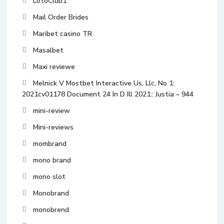
LotoClub1
Mail Order Brides
Maribet casino TR
Masalbet
Maxi reviewe
Melnick V Mostbet Interactive Us, Llc, No 1:
2021cv01178 Document 24 In D Ill 2021:: Justia – 944
mini-review
Mini-reviews
mombrand
mono brand
mono slot
Monobrand
monobrend