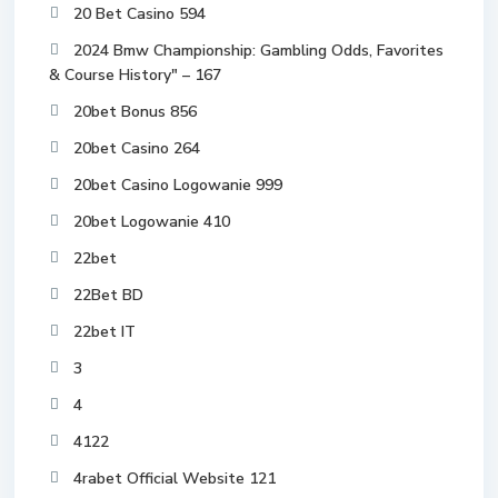
20 Bet Casino 594
2024 Bmw Championship: Gambling Odds, Favorites
& Course History" – 167
20bet Bonus 856
20bet Casino 264
20bet Casino Logowanie 999
20bet Logowanie 410
22bet
22Bet BD
22bet IT
3
4
4122
4rabet Official Website 121