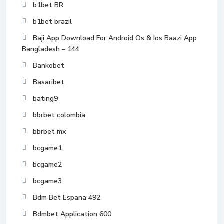
b1bet BR
b1bet brazil
Baji App Download For Android Os & Ios Baazi App
Bangladesh – 144
Bankobet
Basaribet
bating9
bbrbet colombia
bbrbet mx
bcgame1
bcgame2
bcgame3
Bdm Bet Espana 492
Bdmbet Application 600