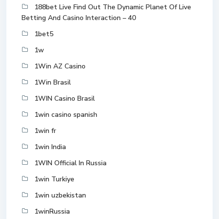
188bet Live Find Out The Dynamic Planet Of Live
Betting And Casino Interaction – 40
1bet5
1w
1Win AZ Casino
1Win Brasil
1WIN Casino Brasil
1win casino spanish
1win fr
1win India
1WIN Official In Russia
1win Turkiye
1win uzbekistan
1winRussia