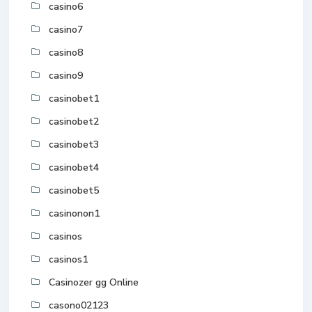
casino6
casino7
casino8
casino9
casinobet1
casinobet2
casinobet3
casinobet4
casinobet5
casinonon1
casinos
casinos1
Casinozer gg Online
casono02123