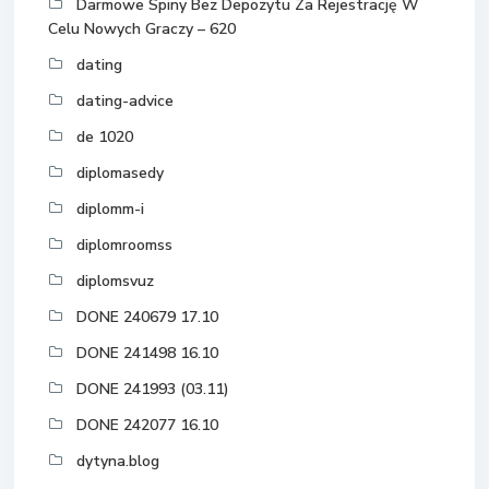
Darmowe Spiny Bez Depozytu Za Rejestrację W
Celu Nowych Graczy – 620
dating
dating-advice
de 1020
diplomasedy
diplomm-i
diplomroomss
diplomsvuz
DONE 240679 17.10
DONE 241498 16.10
DONE 241993 (03.11)
DONE 242077 16.10
dytyna.blog