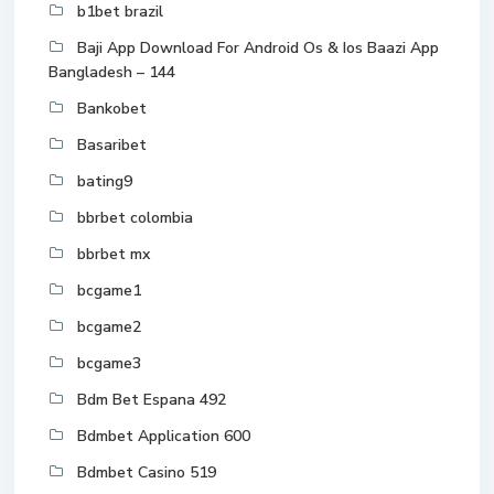
b1bet brazil
Baji App Download For Android Os & Ios Baazi App
Bangladesh – 144
Bankobet
Basaribet
bating9
bbrbet colombia
bbrbet mx
bcgame1
bcgame2
bcgame3
Bdm Bet Espana 492
Bdmbet Application 600
Bdmbet Casino 519