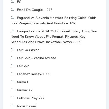
EC
Email Da Google – 217
England Vs Slovenia Mostbet Betting Guide: Odds,
Free Wagers, Specials And Boosts – 326
Europa League 2024 25 Explained: Every Thing You
Need To Know About File Format, Fixtures, Key
Schedules And Draw Basketball News – 859
Fair Go Casino
Fair Spin – casino revisao
FairSpin
Fansbet Review 632
farma3
farmacia2
Fatboss Play 272
focus basari