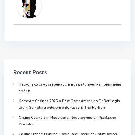
Recent Posts
Насколько самоуверенность воздействует на понимание
побед
GameArt Casinos 2025 ⭐ Best GameArt casino Dr Bet Login
login Gambling enterprise Bonuses & The Harbors
Online Casino’s in Nederland: Regelgeving en Praktische
Vereisten
Casino Français Online: Cadre Régulateur et Optimisation