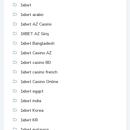
1xbet
1xbet arabic
1xbet AZ Casino
1XBET AZ Giriş
1xbet Bangladesh
1xbet Casino AZ
1xbet casino BD
1xbet casino french
1xbet Casino Online
1xbet egypt
1xbet india
1xbet Korea
1xbet KR
1xbet malaysia