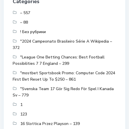
Categories
– 557
– 88
! Без рубрики
"2024 Campeonato Brasileiro Série A Wikipedia –
372
"League One Betting Chances: Best Football
Possibilities 7 7 England – 299
"mostbet Sportsbook Promo: Computer Code 2024
First Bet Reset Up To $250 – 861
"Svenska Team 17 Gör Sig Redo För Spel I Kanada
Sv – 779
1
123
16 Slottica Przez Playson – 139