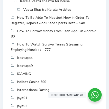
Kerala Vastu shastra for house
Vastu Shastra Kerala Articles
How To Be Able To Mostbet How In Order To
Register, Deposit And Place Sports Bets – 548
How To Borrow Money From Cash App On Android
80
How To Watch Survive Tennis Streaming
Employing Mostbet – 777
icestupa4
icestupa9
IGAMING
Indibet Casino 799
International Dating
Need Help?
Chat with us
jaya91
jaya92