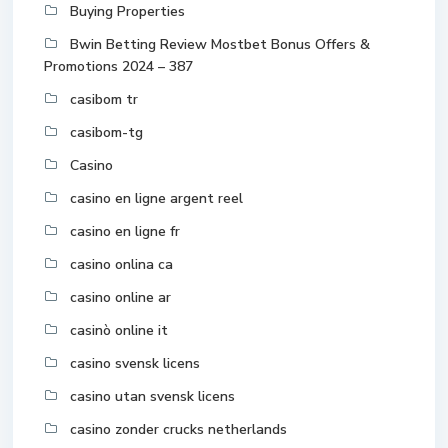
Buying Properties
Bwin Betting Review Mostbet Bonus Offers &
Promotions 2024 – 387
casibom tr
casibom-tg
Casino
casino en ligne argent reel
casino en ligne fr
casino onlina ca
casino online ar
casinò online it
casino svensk licens
casino utan svensk licens
casino zonder crucks netherlands