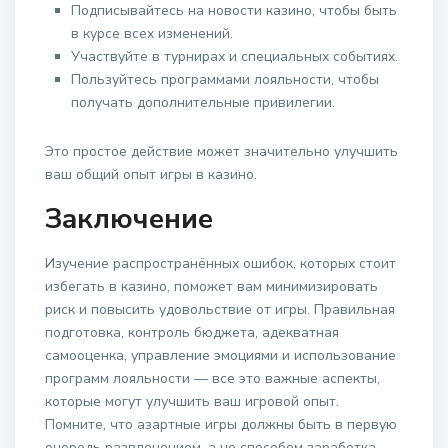
Подписывайтесь на новости казино, чтобы быть
в курсе всех изменений.
Участвуйте в турнирах и специальных событиях.
Пользуйтесь программами лояльности, чтобы
получать дополнительные привилегии.
Это простое действие может значительно улучшить
ваш общий опыт игры в казино.
Заключение
Изучение распространённых ошибок, которых стоит
избегать в казино, поможет вам минимизировать
риск и повысить удовольствие от игры. Правильная
подготовка, контроль бюджета, адекватная
самооценка, управление эмоциями и использование
программ лояльности — все это важные аспекты,
которые могут улучшить ваш игровой опыт.
Помните, что азартные игры должны быть в первую
очередь развлечением, а не способом заработка.