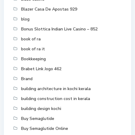
Blazer Casa De Apostas 929
blog
Bonus Slottica Indian Live Casino – 852
book of ra
book of ra it
Bookkeeping
Brabet Link Jogo 462
Brand
building architecture in kochi kerala
building construction cost in kerala
building design kochi
Buy Semaglutide
Buy Semaglutide Online