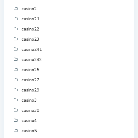
casino2
casino21
casino22
casino23
casino241
casino242
casino25
casino27
casino29
casino3
casino30
casino4
casino5