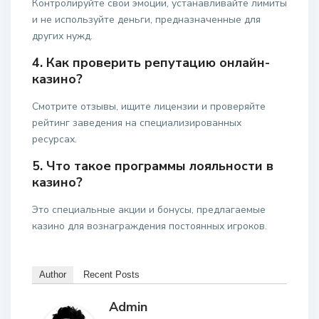
Контролируйте свои эмоции, устанавливайте лимиты
и не используйте деньги, предназначенные для
других нужд.
4. Как проверить репутацию онлайн-
казино?
Смотрите отзывы, ищите лицензии и проверяйте
рейтинг заведения на специализированных
ресурсах.
5. Что такое программы лояльности в
казино?
Это специальные акции и бонусы, предлагаемые
казино для вознаграждения постоянных игроков.
Author
Recent Posts
Admin