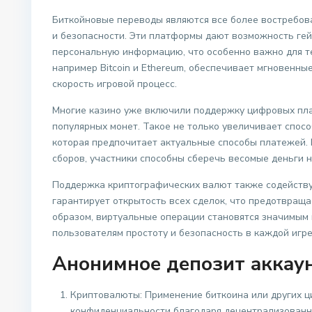
Биткойновые переводы являются все более востребов
и безопасности. Эти платформы дают возможность ге
персональную информацию, что особенно важно для т
например Bitcoin и Ethereum, обеспечивает мгновенны
скорость игровой процесс.
Многие казино уже включили поддержку цифровых пла
популярных монет. Такое не только увеличивает спосо
которая предпочитает актуальные способы платежей.
сборов, участники способны сберечь весомые деньги н
Поддержка криптографических валют также содействуе
гарантирует открытость всех сделок, что предотвращ
образом, виртуальные операции становятся значимым 
пользователям простоту и безопасность в каждой игре
Анонимное депозит аккау
Криптовалюты: Применение биткоина или других 
конфиденциальности благодаря децентрализованно