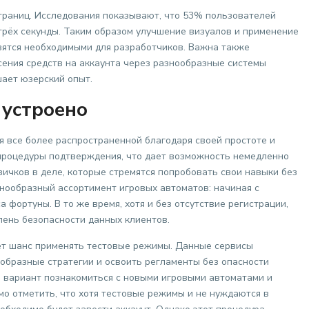
траниц. Исследования показывают, что 53% пользователей
е трёх секунды. Таким образом улучшение визуалов и применение
овятся необходимыми для разработчиков. Важна также
ения средств на аккаунта через разнообразные системы
шает юзерский опыт.
 устроено
я все более распространенной благодаря своей простоте и
 процедуры подтверждения, что дает возможность немедленно
вичков в деле, которые стремятся попробовать свои навыки без
нообразный ассортимент игровых автоматов: начиная с
а фортуны. В то же время, хотя и без отсутствие регистрации,
ень безопасности данных клиентов.
ет шанс применять тестовые режимы. Данные сервисы
образные стратегии и освоить регламенты без опасности
й вариант познакомиться с новыми игровыми автоматами и
о отметить, что хотя тестовые режимы и не нуждаются в