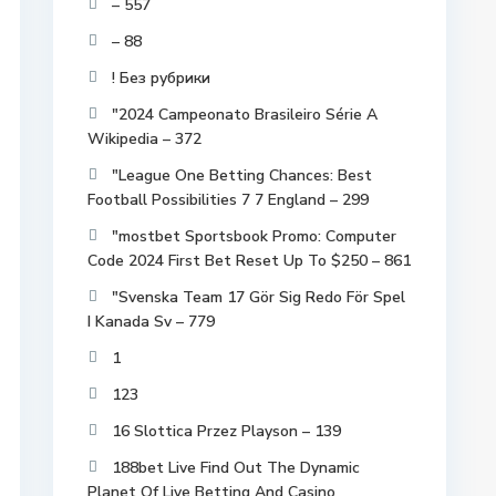
– 557
– 88
! Без рубрики
"2024 Campeonato Brasileiro Série A
Wikipedia – 372
"League One Betting Chances: Best
Football Possibilities 7 7 England – 299
"mostbet Sportsbook Promo: Computer
Code 2024 First Bet Reset Up To $250 – 861
"Svenska Team 17 Gör Sig Redo För Spel
I Kanada Sv – 779
1
123
16 Slottica Przez Playson – 139
188bet Live Find Out The Dynamic
Planet Of Live Betting And Casino