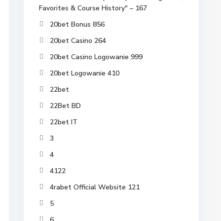
Favorites & Course History" – 167
20bet Bonus 856
20bet Casino 264
20bet Casino Logowanie 999
20bet Logowanie 410
22bet
22Bet BD
22bet IT
3
4
4122
4rabet Official Website 121
5
6