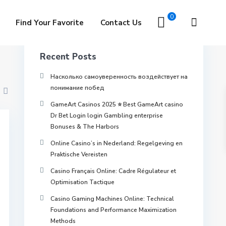
0
Find Your Favorite
Contact Us
Recent Posts
Насколько самоуверенность воздействует на
понимание побед
GameArt Casinos 2025 ⭐ Best GameArt casino
Dr Bet Login login Gambling enterprise
Bonuses & The Harbors
Online Casino’s in Nederland: Regelgeving en
Praktische Vereisten
Casino Français Online: Cadre Régulateur et
Optimisation Tactique
Casino Gaming Machines Online: Technical
Foundations and Performance Maximization
Methods