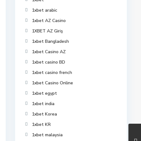
1xbet arabic
1xbet AZ Casino
1XBET AZ Giriş
1xbet Bangladesh
1xbet Casino AZ
1xbet casino BD
1xbet casino french
1xbet Casino Online
1xbet egypt
1xbet india
1xbet Korea
1xbet KR
1xbet malaysia