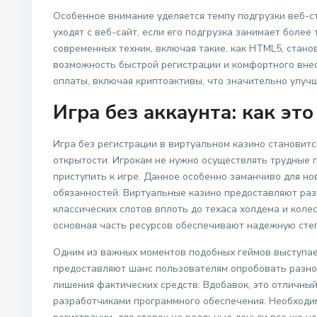
Особенное внимание уделяется темпу подгрузки веб-с
уходят с веб-сайт, если его подгрузка занимает боле
современных техник, включая такие, как HTML5, стан
возможность быстрой регистрации и комфортного внес
оплаты, включая криптоактивы, что значительно улуч
Игра без аккаунта: как это
Игра без регистрации в виртуальном казино становитс
открытости. Игрокам не нужно осуществлять трудные
приступить к игре. Данное особенно заманчиво для но
обязанностей. Виртуальные казино предоставляют раз
классических слотов вплоть до техаса холдема и колес
основная часть ресурсов обеспечивают надежную степ
Одним из важных моментов подобных геймов выступа
предоставляют шанс пользователям опробовать разно
лишения фактических средств. Вдобавок, это отличны
разработчиками программного обеспечения. Необходим