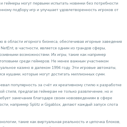
 и геймеры могут первыми испытать новинки без потребности
енному подбору игр и улучшает удовлетворенность игроков от
 в области игорного бизнеса, обеспечивая игорные заведения
tEnt, в частности, является одним из грандов сферы,
юзивными возможностями. Их игры, такие как например
и топовыми среди геймеров. Не менее важным участником
уальное казино в далеком 1994 году. Эти игровые автоматы,
ся кушами, которые могут достигать миллионных сумм.
евал популярность за счёт их креативному стилю к разработке
кой стиля, предлагая геймерам не только развлечение, но и
требует замечания благодаря своим нововведениям в сфере
ти, например Splitz и Gigablox, делают каждый запуск слота
ологии, такие как виртуальная реальность и цепочка блоков,