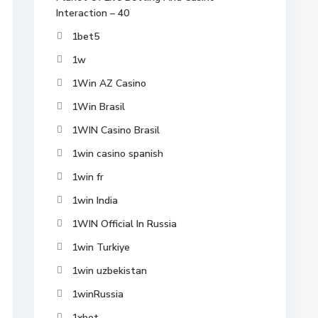
Interaction – 40
1bet5
1w
1Win AZ Casino
1Win Brasil
1WIN Casino Brasil
1win casino spanish
1win fr
1win India
1WIN Official In Russia
1win Turkiye
1win uzbekistan
1winRussia
1xbet